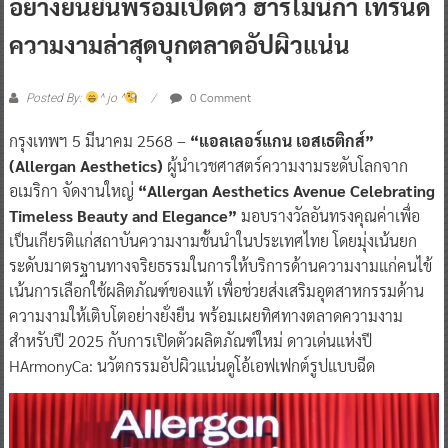
อย่างยั่นยืนพร้อมเปิดตัว ฮาร์โมนิก้า เทรนด์
ความงามล่าสุดบุกตลาดอัปผิวแน่น
0 Comment
Posted By:
^ jo ^
กรุงเทพฯ 5 มีนาคม 2568 –
“แอลเลอร์แกน เอสเธติกส์”
(Allergan Aesthetics)
ผู้นำเวชศาสตร์ความงามระดับโลกจาก
อเมริกา จัดงานใหญ่
“Allergan Aesthetics Avenue Celebrating
Timeless Beauty and Elegance”
มอบรางวัลอันทรงคุณค่าเพื่อ
เป็นเกียรติแก่สถาบันความงามชั้นนำในประเทศไทย โดยมุ่งเน้นยก
ระดับมาตรฐานทางจริยธรรมในการให้บริการด้านความงามแก่คนไข้
เน้นการเลือกใช้ผลิตภัณฑ์ของแท้ เพื่อช่วยส่งเสริมอุตสาหกรรมด้าน
ความงามให้เติบโตอย่างยั่งยืน พร้อมเผยทิศทางตลาดความงาม
สำหรับปี 2025 กับการเปิดตัวผลิตภัณฑ์ใหม่ ดาวเด่นแห่งปี
HArmonyCa: นวัตกรรมอัปผิวแน่นดูโอ้เอฟเฟกต์รูปแบบฉีด