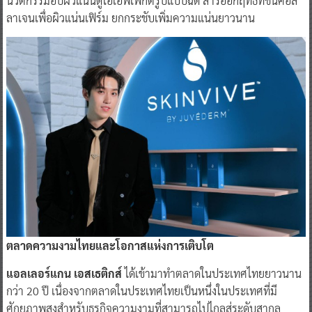
นวัตกรรมอัปผิวแน่นดูโอ้เอฟเฟกต์รูปแบบฉีด สารออกฤทธิ์ที่ชั้นคอล
ลาเจนเพื่อผิวแน่นเฟิร์ม ยกกระชับเพิ่มความแน่นยาวนาน
ตลาดความงามไทยและโอกาสแห่งการเติบโต
แอลเลอร์แกน เอสเธติกส์
ได้เข้ามาทำตลาดในประเทศไทยยาวนาน
กว่า 20 ปี เนื่องจากตลาดในประเทศไทยเป็นหนึ่งในประเทศที่มี
ศักยภาพสูงสำหรับธุรกิจความงามที่สามารถไปไกลสู่ระดับสากล