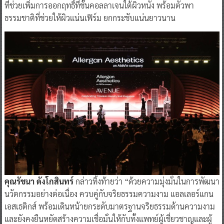
ที่ช่วยเพิ่มการออกฤทธิ์ที่ชั้นคอลลาเจนใต้ผิวหนัง พร้อมตัวพา
ธรรมชาติที่ช่วยให้ผิวแน่นเฟิร์ม ยกกระชับแน่นยาวนาน
คุณรัชนา ดังโกสินทร์
กล่าวทิ้งท้ายว่า “ด้วยความมุ่งมั่นในการพัฒนา
นวัตกรรมอย่างต่อเนื่อง ควบคู่กับจริยธรรมความงาม แอลเลอร์แกน
เอสเธติกส์ พร้อมเดินหน้ายกระดับมาตรฐานจริยธรรมด้านความงาม
และยังคงยืนหยัดสร้างความเชื่อมั่นให้กับทั้งแพทย์ผู้เชี่ยวชาญและผู้