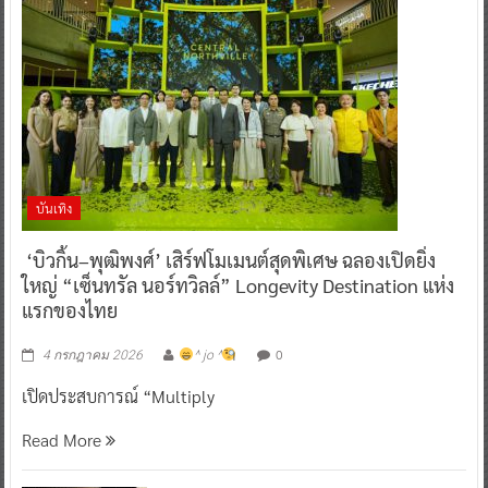
บันเทิง
‘บิวกิ้น–พุฒิพงศ์’ เสิร์ฟโมเมนต์สุดพิเศษ ฉลองเปิดยิ่ง
ใหญ่ “เซ็นทรัล นอร์ทวิลล์” Longevity Destination แห่ง
แรกของไทย
0
4 กรกฎาคม 2026
^ jo ^
เปิดประสบการณ์ “Multiply
Read More