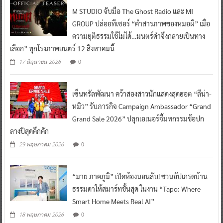
M STUDIO จับมือ The Ghost Radio และ MI
GROUP ปล่อยทีเซอร์ “คำสารภาพของหมอผี” เมื่อ
ความยุติธรรมใช้ไม่ได้…มนตร์ดำจึงกลายเป็นทาง
เลือก” ทุกโรงภาพยนตร์ 12 สิงหาคมนี้
0
17 มิถุนายน 2026
เซ็นทรัลพัฒนา คว้าสองสาวนักแสดงสุดฮอต “ลีน่า-
หมิว” รับภารกิจ Campaign Ambassador “Grand
Grand Sale 2026” ปลุกเอเนอร์จี้มหกรรมช้อปก
ลางปีสุดคึกคัก
0
29 พฤษภาคม 2026
“มาย ภาคภูมิ” เปิดห้องนอนลับ! ชวนอัปเกรดบ้าน
ธรรมดาให้สมาร์ทขั้นสุด ในงาน “Tapo: Where
Smart Home Meets Real AI”
0
18 พฤษภาคม 2026