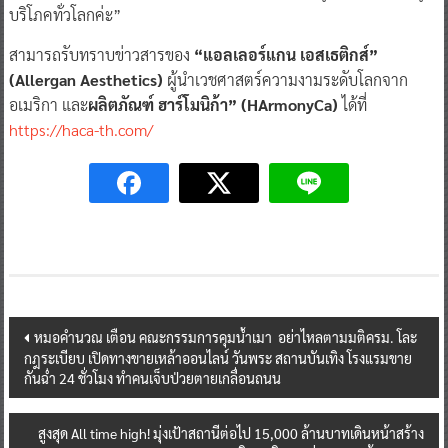
บริโภคทั่วโลกค่ะ”
สามารถรับทราบข่าวสารของ
“แอลเลอร์แกน เอสเธติกส์”
(Allergan Aesthetics)
ผู้นำเวชศาสตร์ความงามระดับโลกจาก
อเมริกา และ
ผลิตภัณฑ์ ฮาร์โมนิก้า” (HArmonyCa)
ได้ที่
https://haca-th.com/
Post
หมอคำนวณ เตือน คณะกรรมการคุมน้ำเมา อย่าไหลตามมติครม. โละ
กฎระเบียบ เปิดทางขายเหล้าออนไลน์ วันพระ สถานบันเทิง โรงแรมขาย
navigation
กันฉ่ำ 24 ชั่วโมง ทำคนเจ็บป่วยตายเกลื่อนถนน
สูงสุด All time high! มุ่งเป้าสถานีต่อไป 15,000 ล้านบาทเดินหน้าสร้าง