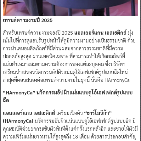
เทรนด์ความงามปี 2025
สำหรับเทรนด์ความงามของปี 2025
แอลเลอร์แกน เอสเธติกส์
มุ่ง
เน้นไปที่การดูแลปรับรูปหน้าให้ดูมีความงามอย่างเป็นธรรมชาติ ด้วย
การนำเสนอผลิตภัณฑ์ที่มีส่วนผสมจากสารธรรมชาติที่มีความ
ปลอดภัยสูงสุด ผ่านเทคนิคเฉพาะ ที่สามารถทำให้เกิดผลลัพธ์ที่
แม่นยำเหมาะสมตามความต้องการของแต่ละบุคคล ซึ่งบริษัทฯ
เตรียมนำเสนอนวัตกรรมอัปผิวแน่นดูโอ้เอฟเฟกต์รูปแบบฉีดใหม่
ล่าสุดที่ตอบสนองต่อเทรนด์ความงามในยุคนี้ นั่นคือ HArmonyCa
“HArmonyCa” นวัตกรรมอัปผิวแน่นแบบดูโอ้เอฟเฟกต์รูปแบบ
ฉีด
แอลเลอร์แกน เอสเธติกส์
เตรียมเปิดตัว
“ฮาร์โมนิก้า”
(HArmonyCa)
นวัตกรรมอัปผิวแน่นแบบดูโอ้เอฟเฟกต์รูปแบบฉีด มี
คุณสมบัติช่วยยกกระชับผิวทันทีตั้งแต่ครั้งแรกหลังฉีด และช่วยให้ผิวมี
ความเฟิร์มแน่นยาวนานได้สูงสุดถึง 18 เดือน ด้วยสารประกอบสำคัญ