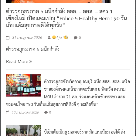
ตำรวจภูธรภาค 5 ผนึกกำลัง สสส. – สคล. – สคร.1
เชียงใหม่ เปิดแคมเปญ “Police 5 Healthy Hero : 90 วัน
เก็บแต้มสุขภาพดีได้ทุกวัน”
0
31 กรกฎาคม 2026
^ jo ^
ตำรวจภูธรภาค 5 ผนึกกำลัง
Read More
ตำรวจภูธรจังหวัดกาญจนบุรี ผนึก สสส.-สคล. เครือ
ข่ายองค์กรงดเหล้าภาคตะวันตก 8 จังหวัด ลงนาม
MOU ตำรวจ 21 สภ. ร่วมงดเหล้าเข้าพรรษา และ
ชวนคนไทย “90 วันเก็บแต้มสุขภาพดี สิ่งดี ๆ จะเกิดขึ้น”
0
10 กรกฎาคม 2026
บีเอ็มดับเบิลยู มอเตอร์ราด มิลเลนเนียม ออโต้ ส่ง