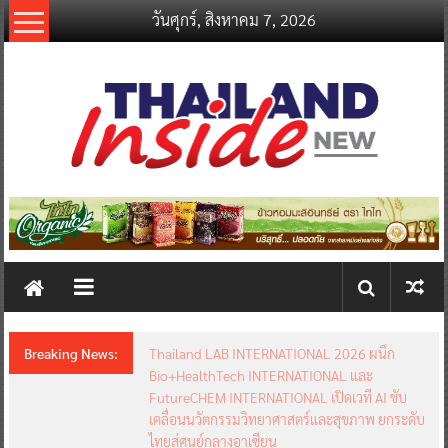
Skip
วันศุกร์, สิงหาคม 7, 2026
to
content
thailandinsidenew.com
Thailand
Inside
New
Breaking News:
Thailand LAB INTERNATIONAL 2026 ผนึก
Bio+HealthTech INTERNATIONAL และ
FutureCHEM INTERNATIONAL เปิดเวที AI ขับ
เคลื่อนนวัตกรรมวิทยาศาสตร์และสุขภาพ ยกระดับ
ไทยสู่ศูนย์กลางอาเซียน