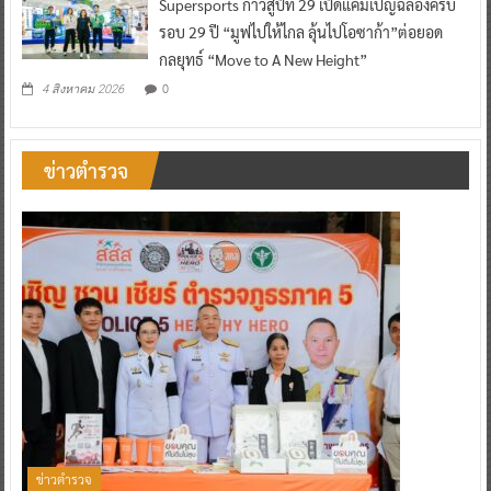
Supersports ก้าวสู่ปีที่ 29 เปิดแคมเปญฉลองครบ
รอบ 29 ปี “มูฟไปให้ไกล ลุ้นไปโอซาก้า”ต่อยอด
กลยุทธ์ “Move to A New Height”
0
4 สิงหาคม 2026
ข่าวตำรวจ
ข่าวตำรวจ