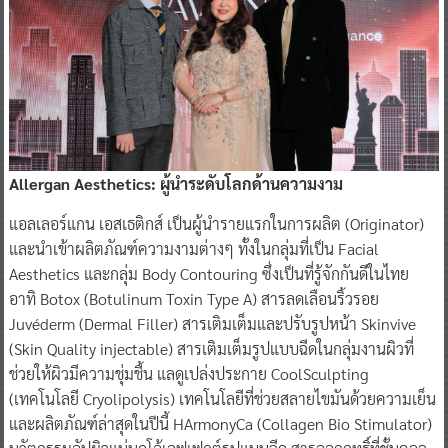
Allergan Aesthetics: ผู้นำระดับโลกด้านความงาม
แอลเลอร์แกน เอสเธติกส์ เป็นผู้นำรายแรกในการผลิต (Originator)
และนำเข้าผลิตภัณฑ์ความงามต่างๆ ทั้งในกลุ่มที่เป็น Facial
Aesthetics และกลุ่ม Body Contouring ซึ่งเป็นที่รู้จักกันดีในไทย
อาทิ Botox (Botulinum Toxin Type A) สารลดเลือนริ้วรอย
Juvéderm (Dermal Filler) สารเติมเต็มและปรับรูปหน้า Skinvive
(Skin Quality injectable) สารเติมเต็มรูปแบบฉีดในกลุ่มงานผิวที่
ช่วยให้ผิวมีความชุ่มชื้น แลดูเปล่งประกาย CoolSculpting
(เทคโนโลยี Cryolipolysis) เทคโนโลยีที่ช่วยสลายไขมันด้วยความเย็น
และผลิตภัณฑ์ล่าสุดในปีนี้ HArmonyCa (Collagen Bio Stimulator)