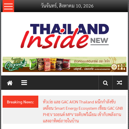
Skip
วันจันทร์, สิงหาคม 10, 2026
to
content
thailandinsidenew.com
Thailand
Inside
New
Breaking News:
หัวเว่ย และ GAC AION Thailand ผนึกกำลังขับ
เคลื่อน Smart Energy Ecosystem เชื่อม GAC GN8
PHEV รถยนต์ MPV ระดับพรีเมียม เข้ากับพลังงาน
แสงอาทิตย์ภายในบ้าน