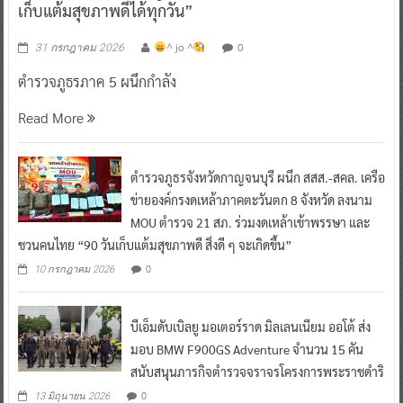
เก็บแต้มสุขภาพดีได้ทุกวัน”
^ jo ^
0
31 กรกฎาคม 2026
ตำรวจภูธรภาค 5 ผนึกกำลัง
Read More
ตำรวจภูธรจังหวัดกาญจนบุรี ผนึก สสส.-สคล. เครือ
ข่ายองค์กรงดเหล้าภาคตะวันตก 8 จังหวัด ลงนาม
MOU ตำรวจ 21 สภ. ร่วมงดเหล้าเข้าพรรษา และ
ชวนคนไทย “90 วันเก็บแต้มสุขภาพดี สิ่งดี ๆ จะเกิดขึ้น”
0
10 กรกฎาคม 2026
บีเอ็มดับเบิลยู มอเตอร์ราด มิลเลนเนียม ออโต้ ส่ง
มอบ BMW F900GS Adventure จำนวน 15 คัน
สนับสนุนภารกิจตำรวจจราจรโครงการพระราชดำริ
0
13 มิถุนายน 2026