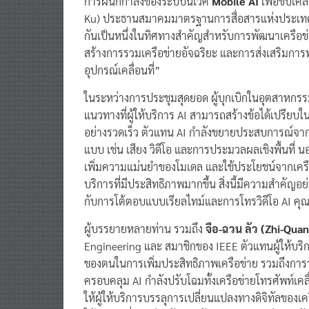
การผนึกกำลังของระบบนิเวศ
Mobile AI
เพื่อขับเค
Ku) ประธานสมาคมมาตรฐานการสื่อสารแห่งประเทศจีน
กันเป็นหนึ่งในทิศทางสำคัญสำหรับการพัฒนาเครื
สร้างการรวมเครือข่ายอัจฉริยะ และการส่งเสริมการ
อุปกรณ์เคลื่อนที่”
ในระหว่างการประชุมสุดยอด ผู้บุกเบิกในอุตสาหกรร
แนวทางที่ผู้ให้บริการ AI สามารถสร้างข้อได้เปรีย
อย่างรวดเร็ว ตัวแทน AI กำลังขยายประสบการณ์จา
แบบ เช่น เสียง วิดีโอ และการประมวลผลเชิงพื้นที่ น
เพิ่มความแม่นยำของโมเดล และใช้ประโยชน์จากเครื
บริการที่มีประสิทธิภาพมากขึ้น สิ่งนี้มีความสำคัญอย่าง
กับการโต้ตอบแบบเรียลไทม์และการโทรวิดีโอ AI คุณภา
ผู้บรรยายหลายท่าน รวมถึง
จือ-ฉวน ลัว (Zhi-Qua
Engineering และ สมาชิกของ IEEE ตัวแทนผู้ให้บริก
ของตนในการเพิ่มประสิทธิภาพเครือข่าย รวมถึงการ
ครอบคลุม AI กำลังปรับโฉมทั้งเครือข่ายโทรศัพท์เคลื
ให้ผู้ให้บริการบรรลุการเปลี่ยนแปลงทางดิจิทัลของเ