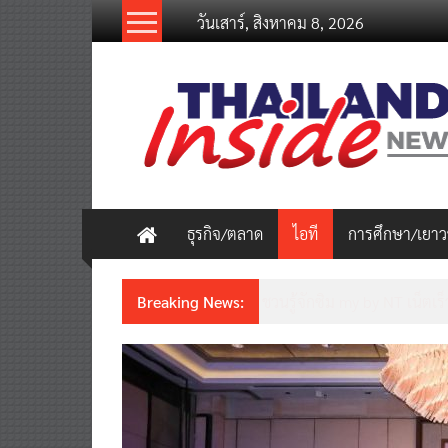
Skip
วันเสาร์, สิงหาคม 8, 2026
to
content
thailandinsidenew.com
Thailand
Inside
New
ธุรกิจ/ตลาด
ไอที
การศึกษา/เยา
Breaking News:
ชวนรู้จักซิม my by NT เน็ตเร