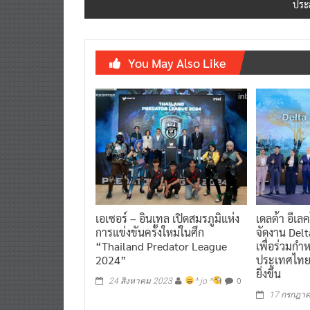
ประ
You May Also Like
เอเซอร์ – อินเทล เปิดสมรภูมิแห่ง
เดลต้า อีเ
การแข่งขันครั้งใหม่ในศึก
จัดงาน Del
“Thailand Predator League
เพื่อร่วมกำ
2024”
ประเทศไทยที
ยิ่งขึ้น
0
24 สิงหาคม 2023
^ jo ^
17 กรกฎา