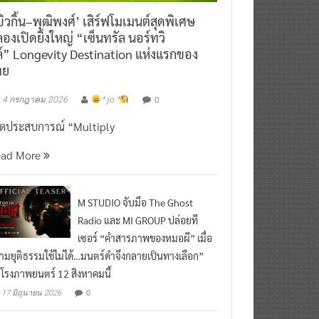
ิวกิ้น–พุฒิพงศ์’ เสิร์ฟโมเมนต์สุดพิเศษ
องเปิดยิ่งใหญ่ “เซ็นทรัล นอร์ทวิ
์” Longevity Destination แห่งแรกของ
ทย
0
4 กรกฎาคม 2026
^ jo ^
ิดประสบการณ์ “Multiply
ead More
M STUDIO จับมือ The Ghost
Radio และ MI GROUP ปล่อยที
เซอร์ “คำสารภาพของหมอผี” เมื่อ
ามยุติธรรมใช้ไม่ได้…มนตร์ดำจึงกลายเป็นทางเลือก”
กโรงภาพยนตร์ 12 สิงหาคมนี้
0
17 มิถุนายน 2026