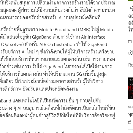
งนั้นจึงสนับสนุนการเปลี่ยนผ่านจากการสร้างรายได้จากปริมาณ
‘บ
สุดยอด ผู้เข้าร่วมได้มีความเห็นตรงกันว่า อัปลิงก์ ความหน่วง
ฉล
วามสามารถของเครือข่ายสำหรับ AI บนอุปกรณ์เคลื่อนที่
ลล
ไ
ครือข่ายพื้นฐานจาก Mobile Broadband (MBB) ไปสู่ Mobile
ยได้นำเสนอโซลูชัน GigaBand ด้วยการใช้งาน Air Interface
 (Optsolver) สำหรับ AIR Orchestration ทำให้ GigaBand
ับบริการ AI ใหม่ ๆ ซึ่งกำลังช่วยให้ผู้ให้บริการสร้างเครือข่าย
เป
ับให้เข้ากับบริการที่หลากหลายและแตกต่างกัน เช่น การถ่ายทอด
R
 ตัวอย่างเช่น การปรับใช้ GigaBand ในฮ่องกงได้เปิดใช้งานการ
บริการที่แตกต่างกัน ทำให้ปริมาณงาน 5G เพิ่มขึ้นสูงสุด
ี่เสถียร นี่เป็นประโยชน์อย่างมหาศาลสำหรับผู้ให้บริการ
ีประสิทธิภาพ อัจฉริยะ และประหยัดพลังงาน
igaBand และเทคโนโลยีที่เป็นนวัตกรรมอื่น ๆ ควบคู่ไปกับ
คว
าง ๆ AI บนอุปกรณ์เคลื่อนที่กำลังพัฒนาเป็นกลไกใหม่ที่ขับ
ทุ
อนที่และนำผู้คนก้าวสู่ชีวิตดิจิทัลใหม่ที่มีบริการอัจฉริยะอยู่