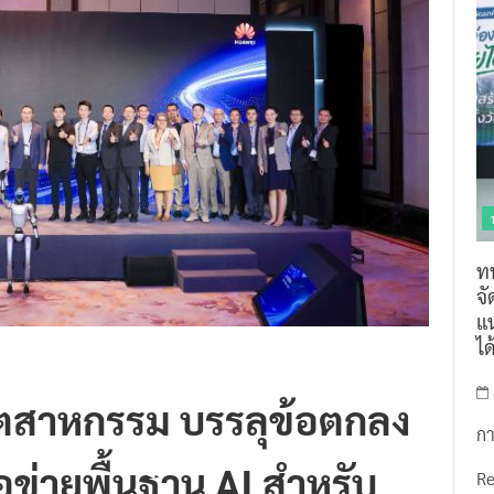
ท
จ
แน
ไ
ุตสาหกรรม บรรลุข้อตกลง
กา
ือข่ายพื้นฐาน AI สำหรับ
R