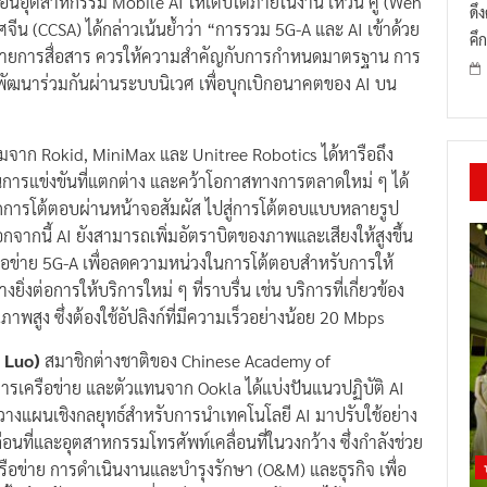
ลื่อนอุตสาหกรรม Mobile AI ให้เติบโตภายในงาน เหวิน คู่ (Wen
ดึ
 (CCSA) ได้กล่าวเน้นย้ำว่า “การรวม 5G-A และ AI เข้าด้วย
คึก
อข่ายการสื่อสาร ควรให้ความสำคัญกับการกำหนดมาตรฐาน การ
พัฒนาร่วมกันผ่านระบบนิเวศ เพื่อบุกเบิกอนาคตของ AI บน
มจาก Rokid, MiniMax และ Unitree Robotics ได้หารือถึง
บในการแข่งขันที่แตกต่าง และคว้าโอกาสทางการตลาดใหม่ ๆ ได้
กการโต้ตอบผ่านหน้าจอสัมผัส ไปสู่การโต้ตอบแบบหลายรูป
อกจากนี้ AI ยังสามารถเพิ่มอัตราบิตของภาพและเสียงให้สูงขึ้น
อข่าย 5G-A เพื่อลดความหน่วงในการโต้ตอบสำหรับการให้
ยิ่งต่อการให้บริการใหม่ ๆ ที่ราบรื่น เช่น บริการที่เกี่ยวข้อง
พสูง ซึ่งต้องใช้อัปลิงก์ที่มีความเร็วอย่างน้อย 20 Mbps
n Luo)
สมาชิกต่างชาติของ Chinese Academy of
ารเครือข่าย และตัวแทนจาก Ookla ได้แบ่งปันแนวปฏิบัติ AI
วางแผนเชิงกลยุทธ์สำหรับการนำเทคโนโลยี AI มาปรับใช้อย่าง
่อนที่และอุตสาหกรรมโทรศัพท์เคลื่อนที่ในวงกว้าง ซึ่งกำลังช่วย
ครือข่าย การดำเนินงานและบำรุงรักษา (O&M) และธุรกิจ เพื่อ