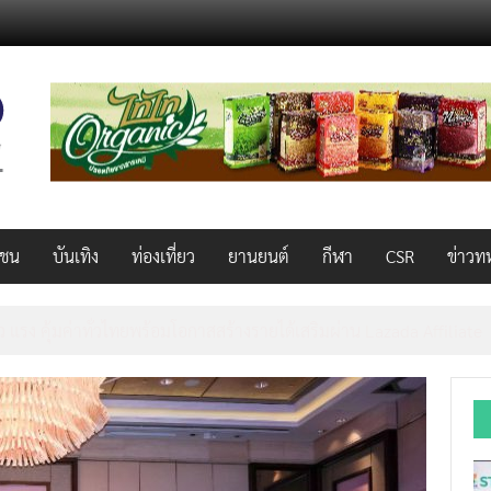
วชน
บันเทิง
ท่องเที่ยว
ยานยนต์
กีฬา
CSR
ข่าวท
็ว แรง คุ้มค่าทั่วไทยพร้อมโอกาสสร้างรายได้เสริมผ่าน Lazada Affiliate