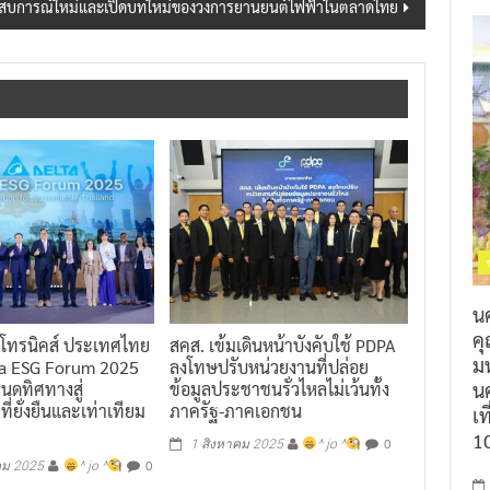
สบการณ์ใหม่และเปิดบทใหม่ของวงการยานยนต์ไฟฟ้าในตลาดไทย
น
ค
ลคโทรนิคส์ ประเทศไทย
สคส. เข้มเดินหน้าบังคับใช้ PDPA
ม
ta ESG Forum 2025
ลงโทษปรับหน่วยงานที่ปล่อย
หนดทิศทางสู่
ข้อมูลประชาชนรั่วไหลไม่เว้นทั้ง
นค
่ยั่งยืนและเท่าเทียม
ภาครัฐ-ภาคเอกชน
เท
1
0
1 สิงหาคม 2025
^ jo ^
0
คม 2025
^ jo ^