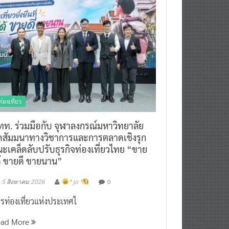
ท่องเที่ยว
ทท. ร่วมมือกับ จุฬาลงกรณ์มหาวิทยาลัย
ัดสัมมนาทางวิชาการและการตลาดเชิงรุก
ะเคล็ดลับปรับธุรกิจท่องเที่ยวไทย “ขาย
ด้ ขายดี ขายนาน”
0
5 สิงหาคม 2026
^ jo ^
รท่องเที่ยวแห่งประเทศไ
ead More