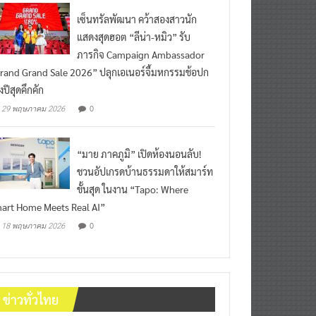
เซ็นทรัลพัฒนา คว้าสองสาวนัก
แสดงสุดฮอต “ลีน่า-หมิว” รับ
ภารกิจ Campaign Ambassador
rand Grand Sale 2026” ปลุกเอเนอร์จี้มหกรรมช้อปก
งปีสุดคึกคัก
0
29 พฤษภาคม 2026
“มาย ภาคภูมิ” เปิดห้องนอนลับ!
ชวนอัปเกรดบ้านธรรมดาให้สมาร์ท
ขั้นสุด ในงาน “Tapo: Where
art Home Meets Real AI”
0
18 พฤษภาคม 2026
ข่าวทั่วไทย