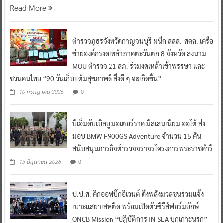
Read More
ตำรวจภูธรจังหวัดกาญจนบุรี ผนึก สสส.-สคล. เครือ
ข่ายองค์กรงดเหล้าภาคตะวันตก 8 จังหวัด ลงนาม
MOU ตำรวจ 21 สภ. ร่วมงดเหล้าเข้าพรรษา และ
ชวนคนไทย “90 วันเก็บแต้มสุขภาพดี สิ่งดี ๆ จะเกิดขึ้น”
0
10 กรกฎาคม 2026
บีเอ็มดับเบิลยู มอเตอร์ราด มิลเลนเนียม ออโต้ ส่ง
มอบ BMW F900GS Adventure จำนวน 15 คัน
สนับสนุนภารกิจตำรวจจราจรโครงการพระราชดำริ
0
13 มิถุนายน 2026
ป.ป.ส. คิกออฟบิ๊กอีเวนต์ ดึงพลังมวลชนร่วมแจ้ง
เบาะแสยาเสพติด พร้อมเปิดตัวซีรีส์ฟอร์มยักษ์
ONCB Mission “ปฏิบัติการ IN SEA บุกเกาะนรก”