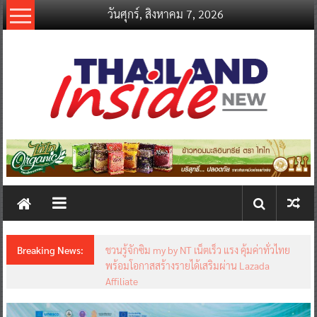
Skip
วันศุกร์, สิงหาคม 7, 2026
to
content
thailandinsidenew.com
Thailand
Inside
New
Breaking News:
ชวนรู้จักซิม my by NT เน็ตเร็ว แรง คุ้มค่าทั่วไทย
พร้อมโอกาสสร้างรายได้เสริมผ่าน Lazada
Affiliate