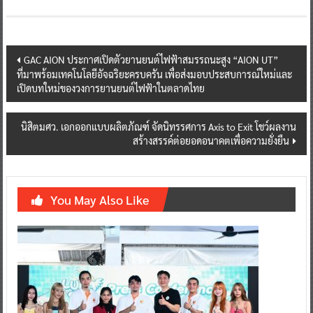
Post
GAC AION ประกาศเปิดตัวยานยนต์ไฟฟ้าสมรรถนะสูง “AION UT”
ที่มาพร้อมเทคโนโลยีอัจฉริยะครบครัน เพื่อส่งมอบประสบการณ์ใหม่และ
navigation
เปิดบทใหม่ของวงการยานยนต์ไฟฟ้าในตลาดไทย
นิสิตมศว. เอกออกแบบผลิตภัณฑ์ จัดนิทรรศการ Axis to Exit โชว์ผลงาน
สร้างสรรค์ต่อยอดอนาคตเพื่อความยั่งยืน
You May Also Like