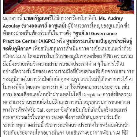
นอกจากนี้
นายกรัฐมนตรี
ได้มีการหารือทวิภาคีกับ
Ms. Audrey
Azoulay (นางออเดรย์ อาซูเลย์)
ผู้อำนวยการใหญ่ของยูเนสโก ซึ่ง
ทั้งสองฝ่ายเห็นพ้องร่วมกันในการตั้ง
“ศูนย์ AI Governance
Practice Center (AIGPC)
หรือ
ศูนย์ธรรมาภิบาลปัญญาประดิษฐ์
ระดับภูมิภาค”
เพื่อสนับสนุนการดำเนินการตามข้อเสนอแนะว่าด้วย
จริยธรรม AI โดยเฉพาะในบริบทของภูมิภาคเอเชียแปซิฟิก ความร่วม
มือนี้จะช่วยเพิ่มขีดความสามารถของประเทศต่าง ๆ ในการใช้ AI
อย่างมีความรับผิดชอบ ความร่วมมือนี้ยังจะช่วยเพิ่มขีดความสามารถ
ของภูมิภาคในการรับมือกับภัยคุกคามรูปแบบใหม่ที่เกิดจากการใช้ AI
ในทางที่ผิด โดยเฉพาะการนำ AI มาใช้เพื่อหลอกลวงประชาชน เช่น
การปลอมเสียงและใบหน้าผ่านเทคโนโลยี Deepfake การส่งข้อความ
หลอกลวงผ่านระบบอัตโนมัติ และการสนับสนุนขบวนการหลอกลวง
ทางโทรศัพท์หรือ Call center ซึ่งล้วนเป็นภัยที่เกิดขึ้นจริงและแพร่
กระจายรวดเร็วในหลายประเทศ ซึ่งการสนับสนุนความร่วมมือ
ระหว่างทุกภาคส่วนนี้ เป็นการสะท้อนว่าประเทศไทยพร้อมเดินหน้า
ร่วมกับประชาคมโลกอย่างมั่นคง บนเส้นทางของการพัฒนา AI ที่มี