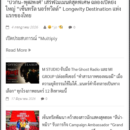
‘บิวกิ้น–พุฒิพงศ์’ เสิร์ฟโมเมนต์สุดพิเศษ ฉลองเปิดยิ่ง
ใหญ่ “เซ็นทรัล นอร์ทวิลล์” Longevity Destination แห่ง
แรกของไทย
0
4 กรกฎาคม 2026
^ jo ^
เปิดประสบการณ์ “Multiply
Read More
M STUDIO จับมือ The Ghost Radio และ MI
GROUP ปล่อยทีเซอร์ “คำสารภาพของหมอผี” เมื่อ
ความยุติธรรมใช้ไม่ได้…มนตร์ดำจึงกลายเป็นทาง
เลือก” ทุกโรงภาพยนตร์ 12 สิงหาคมนี้
0
17 มิถุนายน 2026
เซ็นทรัลพัฒนา คว้าสองสาวนักแสดงสุดฮอต “ลีน่า-
หมิว” รับภารกิจ Campaign Ambassador “Grand