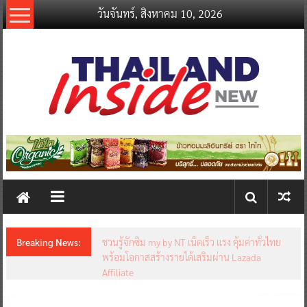
Skip
วันจันทร์, สิงหาคม 10, 2026
to
content
thailandinsidenew.com
Thailand
Inside
New
Breaking News:
ชวนรู้จักซิม my by NT เน็ตเร็ว แรง คุ้มค่าทั่วไทย
พร้อมโอกาสสร้างรายได้เสริมผ่าน Lazada
Affiliate