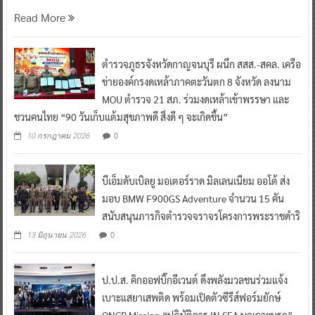
Read More
ตำรวจภูธรจังหวัดกาญจนบุรี ผนึก สสส.-สคล. เครือ
ข่ายองค์กรงดเหล้าภาคตะวันตก 8 จังหวัด ลงนาม
MOU ตำรวจ 21 สภ. ร่วมงดเหล้าเข้าพรรษา และ
ชวนคนไทย “90 วันเก็บแต้มสุขภาพดี สิ่งดี ๆ จะเกิดขึ้น”
0
10 กรกฎาคม 2026
บีเอ็มดับเบิลยู มอเตอร์ราด มิลเลนเนียม ออโต้ ส่ง
มอบ BMW F900GS Adventure จำนวน 15 คัน
สนับสนุนภารกิจตำรวจจราจรโครงการพระราชดำริ
0
13 มิถุนายน 2026
ป.ป.ส. คิกออฟบิ๊กอีเวนต์ ดึงพลังมวลชนร่วมแจ้ง
เบาะแสยาเสพติด พร้อมเปิดตัวซีรีส์ฟอร์มยักษ์
ONCB Mission “ปฏิบัติการ IN SEA บุกเกาะนรก”