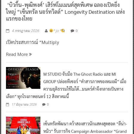
‘บิวกิ้น–พุฒิพงศ์’ เสิร์ฟโมเมนต์สุดพิเศษ ฉลองเปิดยิ่ง
ใหญ่ “เซ็นทรัล นอร์ทวิลล์” Longevity Destination แห่ง
แรกของไทย
0
4 กรกฎาคม 2026
^ jo ^
เปิดประสบการณ์ “Multiply
Read More
M STUDIO จับมือ The Ghost Radio และ MI
GROUP ปล่อยทีเซอร์ “คำสารภาพของหมอผี” เมื่อ
ความยุติธรรมใช้ไม่ได้…มนตร์ดำจึงกลายเป็นทาง
เลือก” ทุกโรงภาพยนตร์ 12 สิงหาคมนี้
0
17 มิถุนายน 2026
เซ็นทรัลพัฒนา คว้าสองสาวนักแสดงสุดฮอต “ลีน่า-
หมิว” รับภารกิจ Campaign Ambassador “Grand