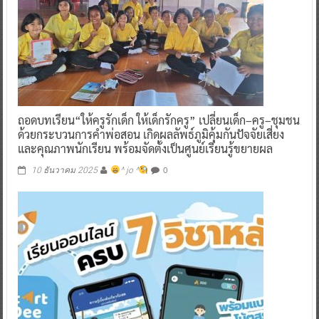
ถอดบทเรียน“ให้ครูรักเด็ก ให้เด็กรักครู” เปลี่ยนเด็ก–ครู–ชุมชน
ด้วยกระบวนการคำพ่อสอน เกิดผลลัพธ์ภูมิคุ้มกันปัจจัยเสี่ยง
และคุณภาพนักเรียน พร้อมจัดตั้งเป็นศูนย์เรียนรู้ขยายผล
0
10 ธันวาคม 2025
^ jo ^