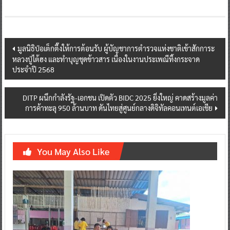
Post
มูลนิธิป่อเต็กตึ๊งให้การต้อนรับ ผู้บัญชาการตำรวจแห่งชาติเข้าสักการะ
หลวงปู่ไต้ฮง และทำบุญชุดข้าวสาร เนื่องในงานประเพณีทิ้งกระจาด
navigation
ประจำปี 2568
DITP ผนึกกำลังรัฐ-เอกชน เปิดตัว BIDC 2025 ยิ่งใหญ่ คาดสร้างมูลค่า
การค้าทะลุ 950 ล้านบาท ดันไทยสู่ศูนย์กลางดิจิทัลคอนเทนต์เอเชีย
You May Also Like