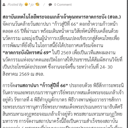
0 Comment
Posted By:
^ jo ^
สถาบันเทคโนโลยีพระจอมเกล้าเจ้าคุณทหารลาดกระบัง (สจล.)
จัดงานวันคล้ายวันสถาปนา “ก้าวสู่ปีที่ 66” ตอกย้ำความก้าวหน้า
ตลอด 65 ปีที่ผ่านมา พร้อมเดินหน้าตามวิสัยทัศน์ที่ขับเคลื่อนด้วย
นวัตกรรม และมุ่งเป็นผู้นำการเปลี่ยนแปลงเชิงบวกสู่สังคมไทยเพื่อ
การพัฒนาที่ยั่งยืน ในโอกาสนี้ยังได้ประกาศเตรียมจัดงาน
“ลาดกระบังนิทรรศน์ 69”
ในปี 2569 เพื่อเป็นเวทีแสดงผลงาน
นวัตกรรมแห่งอนาคตและเปิดโอกาสให้ประชาชนได้สัมผัสงานวิจัยที่
เป็นประโยชน์ต่อประเทศ ซึ่งงานจะจัดขึ้น ระหว่างวันที่ 24- 30
สิงหาคม 2569 ณ สจล.
การจัด
งานสถาปนา “ก้าวสู่ปีที่ 66”
ประกอบด้วย พิธีสักการะพระนิ
รันตรายและพระบรมราชานุสาวรีย์พระบาทสมเด็จพระจอมเกล้าเจ้า
อยู่หัว รัชกาลที่ 4 พิธีทำบุญตักบาตร พิธีวางพานพุ่มถวายราชสักกา
ระพระบรมราชานุสาวรีย์พระบาทสมเด็จพระปรเมนทรรามาธิบดีศรี
สินทรมหามงกุฎพระจอมเกล้าเจ้าอยู่หัว พระสยามเทวมหามกุฏวิทย
มหาราช การจัดงานสถาปนาครั้งนี้ถือเป็นความสำเร็จของสถาบัน