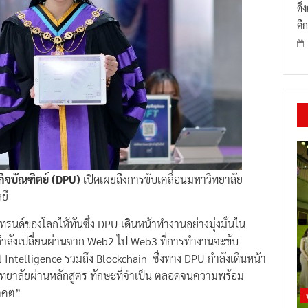
ดึ
คึก
ิจบัณฑิตย์ (
DPU)
เปิดเผยถึงการขับเคลื่อนมหาวิทยาลัย
ยี
์ของโลกให้ทันซึ่ง DPU เดินหน้าทำงานอย่างมุ่งมั่นใน
ี่กำลังเปลี่ยนผ่านจาก Web2 ไป Web3 ที่การทำงานจะขับ
al Intelligence รวมถึง Blockchain ซึ่งทาง DPU กำลังเดินหน้า
วิทยาลัยผ่านหลักสูตร ทักษะที่จำเป็น ตลอดจนความพร้อม
าคต”