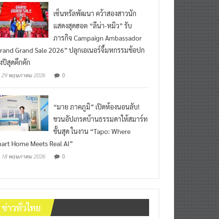
เซ็นทรัลพัฒนา คว้าสองสาวนัก
แสดงสุดฮอต “ลีน่า-หมิว” รับ
ภารกิจ Campaign Ambassador
rand Grand Sale 2026” ปลุกเอเนอร์จี้มหกรรมช้อปก
งปีสุดคึกคัก
0
29 พฤษภาคม 2026
“มาย ภาคภูมิ” เปิดห้องนอนลับ!
ชวนอัปเกรดบ้านธรรมดาให้สมาร์ท
ขั้นสุด ในงาน “Tapo: Where
art Home Meets Real AI”
0
18 พฤษภาคม 2026
ข่าวทั่วไทย