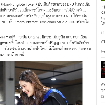
Non-Fungible Token) นับเป็นก้าวแรกของ DPU ในการเดิน
‘บ
้นักศึกษาที่มีวอลเล็ตดาวน์โหลดและยื่นเอกสารได้เป็นครั้งแรก
ฉล
็สามารถมาลงทะเบียนรับปริญญาในรูปแบบของ NFT ได้เช่นกัน
ลล
FT กับ SmartContract Blockchain Studio และ บริษัท ไอ
ไ
NFT”
อยู่ที่การเป็น Original มีความเป็นยูนีค และ ลอกเลียน
เป
สูญหาย หรือโดนทำลาย นอกจากนี้ ปริญญา NFT ยังเป็นอีกก้าว
ในการไปสร้างตัวตนบนโลกใบใหม่ ทั้งโอกาสในการงาน กิจกรรม
R
taverse นับจากนี้
คว
ทุ