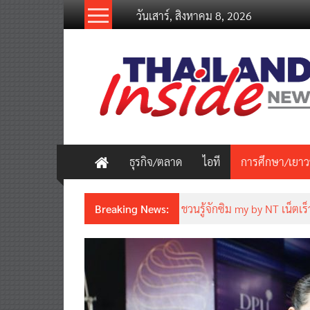
Skip
วันเสาร์, สิงหาคม 8, 2026
to
content
thailandinsidenew.com
Thailand
Inside
New
ธุรกิจ/ตลาด
ไอที
การศึกษา/เยา
Breaking News:
ชวนรู้จักซิม my by NT เน็ตเร