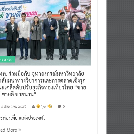
ท่องเที่ยว
ทท. ร่วมมือกับ จุฬาลงกรณ์มหาวิทยาลัย
ัดสัมมนาทางวิชาการและการตลาดเชิงรุก
ะเคล็ดลับปรับธุรกิจท่องเที่ยวไทย “ขาย
ด้ ขายดี ขายนาน”
0
5 สิงหาคม 2026
^ jo ^
รท่องเที่ยวแห่งประเทศไ
ead More