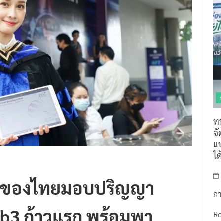
ท
จ
แน
ไ
รกของไทยมอบปริญญา
กา
eb3 ก้าวแรก พร้อมพา
R