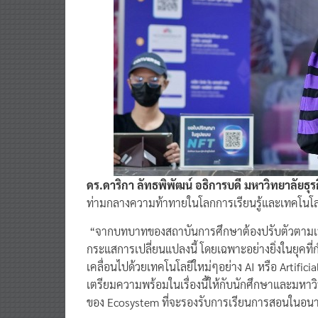
ดร.ดาริกา ลัทธพิพัฒน์ อธิการบดี มหาวิทยาลัยธุรก
ท่ามกลางความท้าทายในโลกการเรียนรู้และเทคโนโล
“จากบทบาทของสถาบันการศึกษาต้องปรับตัวตามเทรนด
กระแสการเปลี่ยนแปลงนี้ โดยเฉพาะอย่างยิ่งในยุคท
เคลื่อนไปด้วยเทคโนโลยีใหม่ๆอย่าง AI หรือ Artifici
เตรียมความพร้อมในเรื่องนี้ให้กับนักศึกษาและมหา
ของ Ecosystem ที่จะรองรับการเรียนการสอนในอน