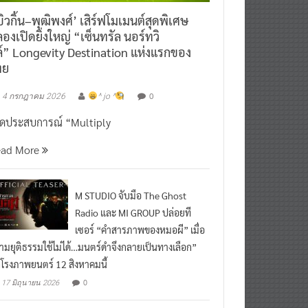
ิวกิ้น–พุฒิพงศ์’ เสิร์ฟโมเมนต์สุดพิเศษ
องเปิดยิ่งใหญ่ “เซ็นทรัล นอร์ทวิ
์” Longevity Destination แห่งแรกของ
ทย
0
4 กรกฎาคม 2026
^ jo ^
ิดประสบการณ์ “Multiply
ead More
M STUDIO จับมือ The Ghost
Radio และ MI GROUP ปล่อยที
เซอร์ “คำสารภาพของหมอผี” เมื่อ
ามยุติธรรมใช้ไม่ได้…มนตร์ดำจึงกลายเป็นทางเลือก”
กโรงภาพยนตร์ 12 สิงหาคมนี้
0
17 มิถุนายน 2026