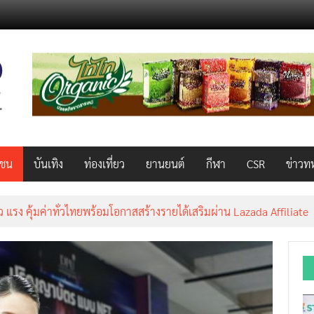
วชน
บันเทิง
ท่องเที่ยว
ยานยนต์
กีฬา
CSR
ข่าวท
็ว แรง คุ้มค่าทั่วไทยพร้อมโอกาสสร้างรายได้เสริมผ่าน Lazada Affiliate