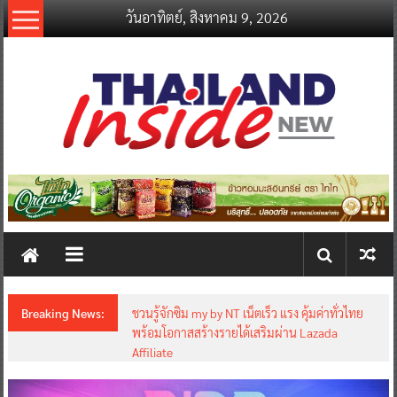
Skip
วันอาทิตย์, สิงหาคม 9, 2026
to
content
thailandinsidenew.com
Thailand
Inside
New
Breaking News:
ชวนรู้จักซิม my by NT เน็ตเร็ว แรง คุ้มค่าทั่วไทย
พร้อมโอกาสสร้างรายได้เสริมผ่าน Lazada
Affiliate