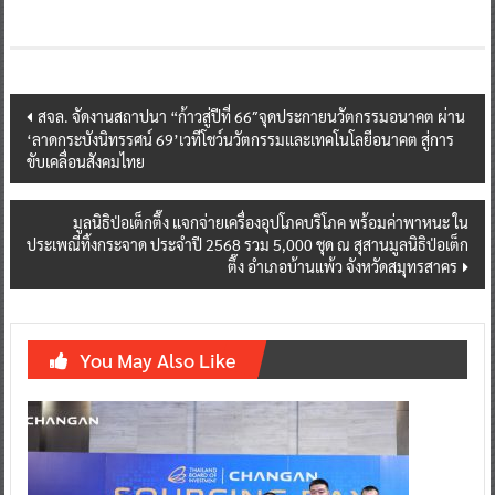
Post
สจล. จัดงานสถาปนา “ก้าวสู่ปีที่ 66″จุดประกายนวัตกรรมอนาคต ผ่าน
‘ลาดกระบังนิทรรศน์ 69’เวทีโชว์นวัตกรรมและเทคโนโลยีอนาคต สู่การ
navigation
ขับเคลื่อนสังคมไทย
มูลนิธิป่อเต็กตึ๊ง แจกจ่ายเครื่องอุปโภคบริโภค พร้อมค่าพาหนะ ใน
ประเพณีทิ้งกระจาด ประจำปี 2568 รวม 5,000 ชุด ณ สุสานมูลนิธิป่อเต็ก
ตึ๊ง อำเภอบ้านแพ้ว จังหวัดสมุทรสาคร
You May Also Like