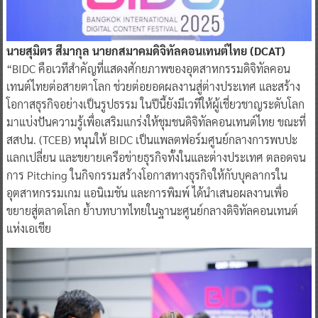
นายสุมิตร สีมากุล นายกสมาคมดิจิทัลคอนเทนต์ไทย (DCAT)
“BIDC คือเวทีสำคัญที่แสดงศักยภาพของอุตสาหกรรมดิจิทัลคอน
เทนต์ไทยต่อสายตาโลก ช่วยต่อยอดผลงานสู่ต่างประเทศ และสร้าง
โอกาสธุรกิจอย่างเป็นรูปธรรม ในปีนี้ยังมีเวทีให้ผู้เชี่ยวชาญระดับโลก
มาแบ่งปันความรู้เพื่อเสริมแกร่งให้ชุมชนดิจิทัลคอนเทนต์ไทย ขณะที่
สสปน. (TCEB) หนุนให้ BIDC เป็นแพลตฟอร์มศูนย์กลางการพบปะ
แลกเปลี่ยน และขยายเครือข่ายธุรกิจทั้งในและต่างประเทศ ตลอดจน
การ Pitching ในกิจกรรมสร้างโอกาสทางธุรกิจให้กับบุคลากรใน
อุตสาหกรรมเกม แอนิเมชัน และการพิมพ์ ได้นำเสนอผลงานเพื่อ
ขยายสู่ตลาดโลก ย้ำบทบาทไทยในฐานะศูนย์กลางดิจิทัลคอนเทนต์
แห่งเอเชีย