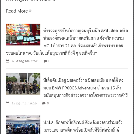
Read More
ตำรวจภูธรจังหวัดกาญจนบุรี ผนึก สสส.-สคล. เครือ
ข่ายองค์กรงดเหล้าภาคตะวันตก 8 จังหวัด ลงนาม
MOU ตำรวจ 21 สภ. ร่วมงดเหล้าเข้าพรรษา และ
ชวนคนไทย “90 วันเก็บแต้มสุขภาพดี สิ่งดี ๆ จะเกิดขึ้น”
0
10 กรกฎาคม 2026
บีเอ็มดับเบิลยู มอเตอร์ราด มิลเลนเนียม ออโต้ ส่ง
มอบ BMW F900GS Adventure จำนวน 15 คัน
สนับสนุนภารกิจตำรวจจราจรโครงการพระราชดำริ
0
13 มิถุนายน 2026
ป.ป.ส. คิกออฟบิ๊กอีเวนต์ ดึงพลังมวลชนร่วมแจ้ง
เบาะแสยาเสพติด พร้อมเปิดตัวซีรีส์ฟอร์มยักษ์