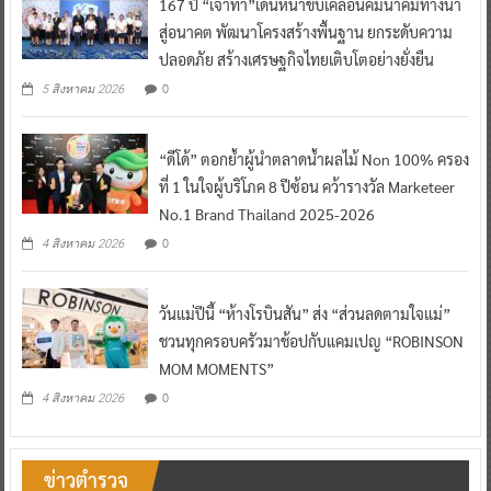
167 ปี “เจ้าท่า”เดินหน้าขับเคลื่อนคมนาคมทางน้ำ
สู่อนาคต พัฒนาโครงสร้างพื้นฐาน ยกระดับความ
ปลอดภัย สร้างเศรษฐกิจไทยเติบโตอย่างยั่งยืน
0
5 สิงหาคม 2026
“ดีโด้” ตอกย้ำผู้นำตลาดน้ำผลไม้ Non 100% ครอง
ที่ 1 ในใจผู้บริโภค 8 ปีซ้อน คว้ารางวัล Marketeer
No.1 Brand Thailand 2025-2026
0
4 สิงหาคม 2026
วันแม่ปีนี้ “ห้างโรบินสัน” ส่ง “ส่วนลดตามใจแม่”
ชวนทุกครอบครัวมาช้อปกับแคมเปญ “ROBINSON
MOM MOMENTS”
0
4 สิงหาคม 2026
ข่าวตำรวจ