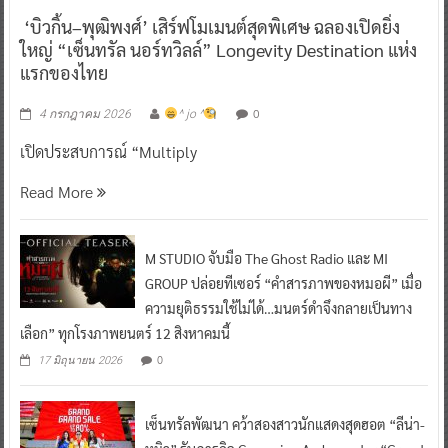
‘บิวกิ้น–พุฒิพงศ์’ เสิร์ฟโมเมนต์สุดพิเศษ ฉลองเปิดยิ่ง
ใหญ่ “เซ็นทรัล นอร์ทวิลล์” Longevity Destination แห่ง
แรกของไทย
0
4 กรกฎาคม 2026
^ jo ^
เปิดประสบการณ์ “Multiply
Read More
M STUDIO จับมือ The Ghost Radio และ MI
GROUP ปล่อยทีเซอร์ “คำสารภาพของหมอผี” เมื่อ
ความยุติธรรมใช้ไม่ได้…มนตร์ดำจึงกลายเป็นทาง
เลือก” ทุกโรงภาพยนตร์ 12 สิงหาคมนี้
0
17 มิถุนายน 2026
เซ็นทรัลพัฒนา คว้าสองสาวนักแสดงสุดฮอต “ลีน่า-