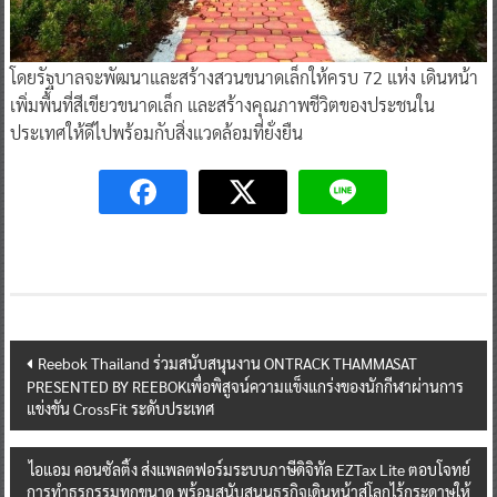
โดยรัฐบาลจะพัฒนาและสร้างสวนขนาดเล็กให้ครบ 72 แห่ง เดินหน้า
เพิ่มพื้นที่สีเขียวขนาดเล็ก และสร้างคุณภาพชีวิตของประชนใน
ประเทศให้ดีไปพร้อมกับสิ่งแวดล้อมที่ยั่งยืน
Post
Reebok Thailand ร่วมสนับสนุนงาน ONTRACK THAMMASAT
PRESENTED BY REEBOKเพื่อพิสูจน์ความแข็งแกร่งของนักกีฬาผ่านการ
navigation
แข่งขัน CrossFit ระดับประเทศ
ไอแอม คอนซัลติ้ง ส่งแพลตฟอร์มระบบภาษีดิจิทัล EZTax Lite ตอบโจทย์
การทำธุรกรรมทุกขนาด พร้อมสนับสนุนธุรกิจเดินหน้าสู่โลกไร้กระดาษให้