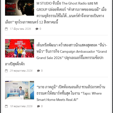
M STUDIO จับมือ The Ghost Radio และ MI
GROUP ปล่อยทีเซอร์ “คำสารภาพของหมอผี” เมื่อ
ความยุติธรรมใช้ไม่ได้…มนตร์ดำจึงกลายเป็นทาง
เลือก” ทุกโรงภาพยนตร์ 12 สิงหาคมนี้
0
17 มิถุนายน 2026
เซ็นทรัลพัฒนา คว้าสองสาวนักแสดงสุดฮอต “ลีน่า-
หมิว” รับภารกิจ Campaign Ambassador “Grand
Grand Sale 2026” ปลุกเอเนอร์จี้มหกรรมช้อปก
ลางปีสุดคึกคัก
0
29 พฤษภาคม 2026
“มาย ภาคภูมิ” เปิดห้องนอนลับ! ชวนอัปเกรดบ้าน
ธรรมดาให้สมาร์ทขั้นสุด ในงาน “Tapo: Where
Smart Home Meets Real AI”
0
18 พฤษภาคม 2026