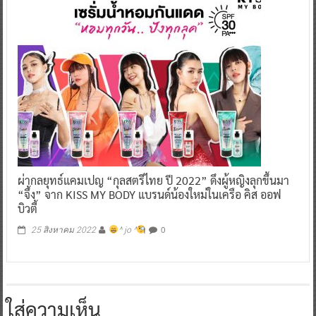
ผ่ากลยุทธ์แคมเปญ “กุลสตรีไทย ปี 2022” ดึงผู้หญิงลุกขึ้นมา
“จึ้ง” จาก KISS MY BODY แบรนด์น้องใหม่ในเครือ คิส ออฟ
บิวตี้
0
25 สิงหาคม 2022
^ jo ^
ใส่ความเห็น