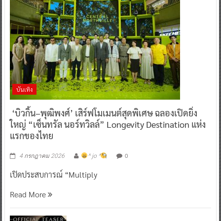
บันเทิง
‘บิวกิ้น–พุฒิพงศ์’ เสิร์ฟโมเมนต์สุดพิเศษ ฉลองเปิดยิ่ง
ใหญ่ “เซ็นทรัล นอร์ทวิลล์” Longevity Destination แห่ง
แรกของไทย
0
4 กรกฎาคม 2026
^ jo ^
เปิดประสบการณ์ “Multiply
Read More