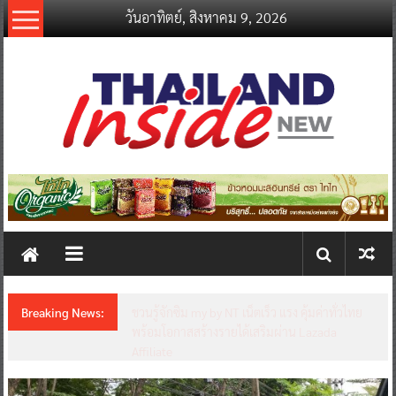
Skip
วันอาทิตย์, สิงหาคม 9, 2026
to
content
thailandinsidenew.com
Thailand
Inside
New
Breaking News:
ชวนรู้จักซิม my by NT เน็ตเร็ว แรง คุ้มค่าทั่วไทย
พร้อมโอกาสสร้างรายได้เสริมผ่าน Lazada
Affiliate