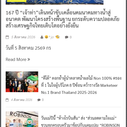
167 ปี “เจ้าท่า”เดินหน้าขับเคลื่อนคมนาคมทางน้ำสู่
อนาคต พัฒนาโครงสร้างพื้นฐาน ยกระดับความปลอดภัย
สร้างเศรษฐกิจไทยเติบโตอย่างยั่งยืน
0
5 สิงหาคม 2026
^ jo ^
วันที่ 5 สิงหาคม 2569 กร
Read More
“ดีโด้” ตอกย้ำผู้นำตลาดน้ำผลไม้ Non 100% ครอง
ที่ 1 ในใจผู้บริโภค 8 ปีซ้อน คว้ารางวัล Marketeer
No.1 Brand Thailand 2025-2026
0
4 สิงหาคม 2026
วันแม่ปีนี้ “ห้างโรบินสัน” ส่ง “ส่วนลดตามใจแม่”
ชวนทุกครอบครัวมาช้อปกับแคมเปญ “ROBINSON