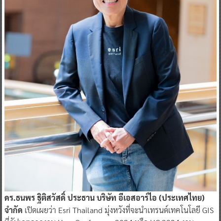
ดร.ธนพร ฐิติสวัสดิ์ ประธาน บริษัท อีเอสอาร์ไอ (ประเทศไทย)
จำกัด
เปิดเผยว่า Esri Thailand มุ่งหวังที่จะนำเทรนด์เทคโนโลยี GIS