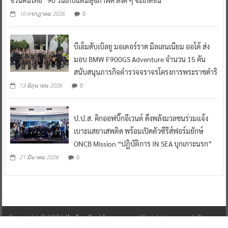
0
10 กรกฎาคม 2026
บีเอ็มดับเบิลยู มอเตอร์ราด มิลเลนเนียม ออโต้ ส่ง
มอบ BMW F900GS Adventure จำนวน 15 คัน
สนับสนุนภารกิจตำรวจจราจรโครงการพระราชดำริ
0
13 มิถุนายน 2026
ป.ป.ส. คิกออฟบิ๊กอีเวนต์ ดึงพลังมวลชนร่วมแจ้ง
เบาะแสยาเสพติด พร้อมเปิดตัวซีรีส์ฟอร์มยักษ์
ONCB Mission “ปฏิบัติการ IN SEA บุกเกาะนรก”
0
21 มีนาคม 2026
Copyright © 2026
thailandinsidenew.com
. All rights reserved. Theme:
ColorNews
by ThemeGrill. Powered by
WordPress
.