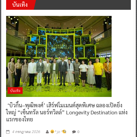
บันเทิง
บันเทิง
‘บิวกิ้น–พุฒิพงศ์’ เสิร์ฟโมเมนต์สุดพิเศษ ฉลองเปิดยิ่ง
ใหญ่ “เซ็นทรัล นอร์ทวิลล์” Longevity Destination แห่ง
แรกของไทย
0
4 กรกฎาคม 2026
^ jo ^