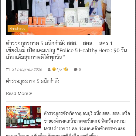
ข่าวตำรวจ
ตำรวจภูธรภาค 5 ผนึกกำลัง สสส. – สคล. – สคร.1
เชียงใหม่ เปิดแคมเปญ “Police 5 Healthy Hero : 90 วัน
เก็บแต้มสุขภาพดีได้ทุกวัน”
0
31 กรกฎาคม 2026
^ jo ^
ตำรวจภูธรภาค 5 ผนึกกำลัง
Read More
ตำรวจภูธรจังหวัดกาญจนบุรี ผนึก สสส.-สคล. เครือ
ข่ายองค์กรงดเหล้าภาคตะวันตก 8 จังหวัด ลงนาม
MOU ตำรวจ 21 สภ. ร่วมงดเหล้าเข้าพรรษา และ
ชวนคนไทย “90 วันเก็บแต้มสุขภาพดี สิ่งดี ๆ จะเกิดขึ้น”