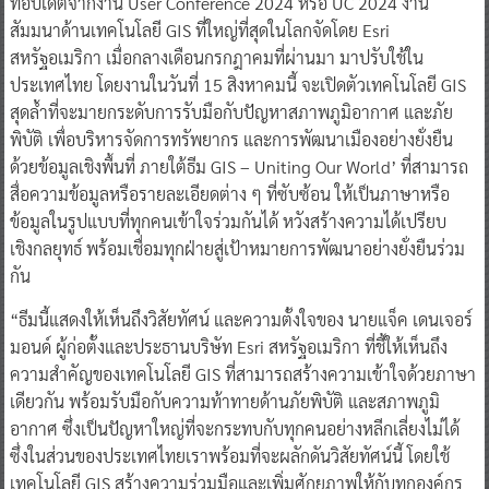
ที่อัปเดตจากงาน User Conference 2024 หรือ UC 2024 งาน
สัมมนาด้านเทคโนโลยี GIS ที่ใหญ่ที่สุดในโลกจัดโดย Esri
สหรัฐอเมริกา เมื่อกลางเดือนกรกฎาคมที่ผ่านมา มาปรับใช้ใน
ประเทศไทย โดยงานในวันที่ 15 สิงหาคมนี้ จะเปิดตัวเทคโนโลยี GIS
สุดล้ำที่จะมายกระดับการรับมือกับปัญหาสภาพภูมิอากาศ และภัย
พิบัติ เพื่อบริหารจัดการทรัพยากร และการพัฒนาเมืองอย่างยั่งยืน
ด้วยข้อมูลเชิงพื้นที่ ภายใต้ธีม GIS – Uniting Our World’ ที่สามารถ
สื่อความข้อมูลหรือรายละเอียดต่าง ๆ ที่ซับซ้อน ให้เป็นภาษาหรือ
ข้อมูลในรูปแบบที่ทุกคนเข้าใจร่วมกันได้ หวังสร้างความได้เปรียบ
เชิงกลยุทธ์ พร้อมเชื่อมทุกฝ่ายสู่เป้าหมายการพัฒนาอย่างยั่งยืนร่วม
กัน
“ธีมนี้แสดงให้เห็นถึงวิสัยทัศน์ และความตั้งใจของ นายแจ็ค เดนเจอร์
มอนด์ ผู้ก่อตั้งและประธานบริษัท Esri สหรัฐอเมริกา ที่ชี้ให้เห็นถึง
ความสำคัญของเทคโนโลยี GIS ที่สามารถสร้างความเข้าใจด้วยภาษา
เดียวกัน พร้อมรับมือกับความท้าทายด้านภัยพิบัติ และสภาพภูมิ
อากาศ ซึ่งเป็นปัญหาใหญ่ที่จะกระทบกับทุกคนอย่างหลีกเลี่ยงไม่ได้
ซึ่งในส่วนของประเทศไทยเราพร้อมที่จะผลักดันวิสัยทัศน์นี้ โดยใช้
เทคโนโลยี GIS สร้างความร่วมมือและเพิ่มศักยภาพให้กับทุกองค์กร