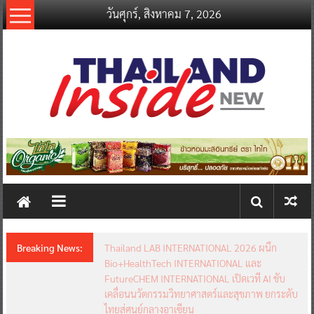
Skip
วันศุกร์, สิงหาคม 7, 2026
to
content
thailandinsidenew.com
Thailand
Inside
New
Breaking News:
Thailand LAB INTERNATIONAL 2026 ผนึก
Bio+HealthTech INTERNATIONAL และ
FutureCHEM INTERNATIONAL เปิดเวที AI ขับ
เคลื่อนนวัตกรรมวิทยาศาสตร์และสุขภาพ ยกระดับ
ไทยสู่ศูนย์กลางอาเซียน