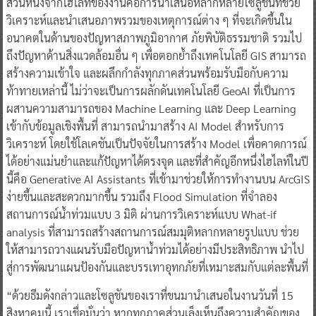
ส่วนหนึ่งจากไฮไลท์ของงานคือการนำเสนอหลากหลายโซลูชันที่ช่วย
วิเคราะห์และนำเสนอภาพรวมของเหตุการณ์ต่าง ๆ ที่จะเกิดขึ้นใน
อนาคตในด้านของปัญหาสภาพภูมิอากาศ ภัยพิบัติธรรมชาติ รวมไป
ถึงปัญหาด้านสิ่งแวดล้อมอื่น ๆ เพื่อตอกย้ำถึงเทคโนโลยี GIS สามารถ
สร้างความเข้าใจ และผลึกกำลังทุกภาคส่วนพร้อมรับมือกับความ
ท้าทายเหล่านี้ ไม่ว่าจะเป็นการผลักดันเทคโนโลยี GeoAI ที่เป็นการ
ผสานความสามารถของ Machine Learning และ Deep Learning
เข้ากับข้อมูลเชิงพื้นที่ สามารถนำมาสร้าง AI Model สำหรับการ
วิเคราะห์ โดยใช้โลเคชันเป็นปัจจัยในการสร้าง Model เพื่อคาดการณ์
ได้อย่างแม่นยำและแก้ปัญหาได้ตรงจุด และที่สำคัญอีกหนึ่งไฮไลท์ในปี
นี้คือ Generative AI Assistants ที่เข้ามาช่วยให้การทำงานบน ArcGIS
ง่ายขึ้นและสะดวกมากขึ้น รวมถึง Flood Simulation ที่จำลอง
สถานการณ์น้ำท่วมแบบ 3 มิติ ผ่านการวิเคราะห์แบบ What-if
analysis ที่สามารถสร้างสถานการณ์สมมุติหลากหลายรูปแบบ ช่วย
ให้สามารถวางแผนรับมือปัญหาน้ำท่วมได้อย่างมีประสิทธิภาพ นำไป
สู่การพัฒนาแผนป้องกันและบรรเทาอุทกภัยที่เหมาะสมกับแต่ละพื้นที่
“ด้วยธีมดังกล่าวและโซลูชันของเราที่ขนมานำเสนอในงานวันที่ 15
สิงหาคมนี้ เราเชื่อมั่นว่า หากทุกภาคส่วนเล็งเห็นถึงความสำคัญของ