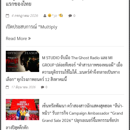
แรกของไทย
0
4 กรกฎาคม 2026
^ jo ^
เปิดประสบการณ์ “Multiply
Read More
M STUDIO จับมือ The Ghost Radio และ MI
GROUP ปล่อยทีเซอร์ “คำสารภาพของหมอผี” เมื่อ
ความยุติธรรมใช้ไม่ได้…มนตร์ดำจึงกลายเป็นทาง
เลือก” ทุกโรงภาพยนตร์ 12 สิงหาคมนี้
0
17 มิถุนายน 2026
เซ็นทรัลพัฒนา คว้าสองสาวนักแสดงสุดฮอต “ลีน่า-
หมิว” รับภารกิจ Campaign Ambassador “Grand
Grand Sale 2026” ปลุกเอเนอร์จี้มหกรรมช้อปก
ลางปีสุดคึกคัก