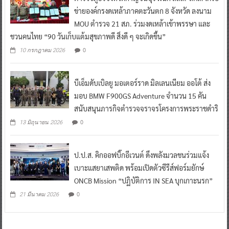
ข่ายองค์กรงดเหล้าภาคตะวันตก 8 จังหวัด ลงนาม
MOU ตำรวจ 21 สภ. ร่วมงดเหล้าเข้าพรรษา และ
ชวนคนไทย “90 วันเก็บแต้มสุขภาพดี สิ่งดี ๆ จะเกิดขึ้น”
0
10 กรกฎาคม 2026
บีเอ็มดับเบิลยู มอเตอร์ราด มิลเลนเนียม ออโต้ ส่ง
มอบ BMW F900GS Adventure จำนวน 15 คัน
สนับสนุนภารกิจตำรวจจราจรโครงการพระราชดำริ
0
13 มิถุนายน 2026
ป.ป.ส. คิกออฟบิ๊กอีเวนต์ ดึงพลังมวลชนร่วมแจ้ง
เบาะแสยาเสพติด พร้อมเปิดตัวซีรีส์ฟอร์มยักษ์
ONCB Mission “ปฏิบัติการ IN SEA บุกเกาะนรก”
0
21 มีนาคม 2026