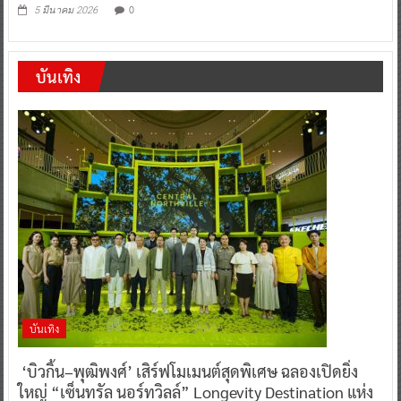
0
5 มีนาคม 2026
บันเทิง
บันเทิง
‘บิวกิ้น–พุฒิพงศ์’ เสิร์ฟโมเมนต์สุดพิเศษ ฉลองเปิดยิ่ง
ใหญ่ “เซ็นทรัล นอร์ทวิลล์” Longevity Destination แห่ง