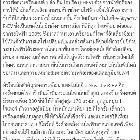
การพัฒนาเครื่องยนต์ ปลั๊ก-อิน ไฮบริด (PHEV) ด้วยการนำข้อดีของ
การใช้น้ำมันเชื้อเพลิงมาผสานกับพลังงานไฟฟ้า เพื่อให้ได้ระยะทาง
ขับขี่ที่ไกลขึ้น ประหยัดน้ำมันมากขึ้น จึงเกิดเป็นเทคโนโลยี e-Skyactiv
R-EV ซึ่งเป็นเทคโนโลยีพลังงานทางเลือกที่ดีที่สุด โดยพัฒนาต่อยอด
จากรถไฟฟ้า 100% ซึ่งมาสด้านำเอาเครื่องยนต์โรตารี่อันเลื่องชื่อมา
ใช้เป็นตัวปั่นกระแสไฟ เปลี่ยนเป็นแหล่งพลังงานที่ช่วยให้การขับขี่ด้วย
ระบบไฟฟ้าได้ระยะทางไกลมากขึ้น ตอบโจทย์ยุคสมัยที่กำลังเปลี่ยน
ผ่านจากพลังงานเชื้อจากฟอสซิลไปสู่พลังงานไฟฟ้า เพิ่มทางเลือกให้
เกิดความหลากหลายมากขึ้นในการเลือกรถยนต์ที่เหมาะกับไลฟ์สไตล์
ของตน และความเหมาะสมตามความพร้อมของแต่ละภูมิประเทศ
หัวใจหลักสำคัญของการพัฒนาเทคโนโลยี e-Skyactiv R-EV คือ
เครื่องยนต์โรตารี่ เป็นตัวปั่นกระแสไฟกลับเข้าสู่แบตเตอรี่ เครื่องยนต์
มีขนาดเพียง 830 ซีซี ให้กำลังสูงสุด 170 แรงม้า ลูกสูบหมุน 1
โรเตอร์ ทำจากอลูมิเนียม น้ำหนักเบาเพียง 15 กิโลกรัม เล็กกว่า
เครื่องยนต์แบบลูกสูบที่ให้กำลังใกล้เคียงกัน และแบตเตอรี่ลิเที่ยม
ไอออนขนาด17.8 กิโลวัตต์ วิ่งด้วยพลังงานไฟฟ้าจากแบตเตอรี่เพียง
อย่างเดียวได้ไกลถึง 85 กิโลเมตร โดยมีความเร็วสูงสุดที่ 140
กิโลเมตรต่อชั่วโมง แต่เมื่อได้รับการปั่นพลังงานไฟฟ้ากลับเข้ามาจาก