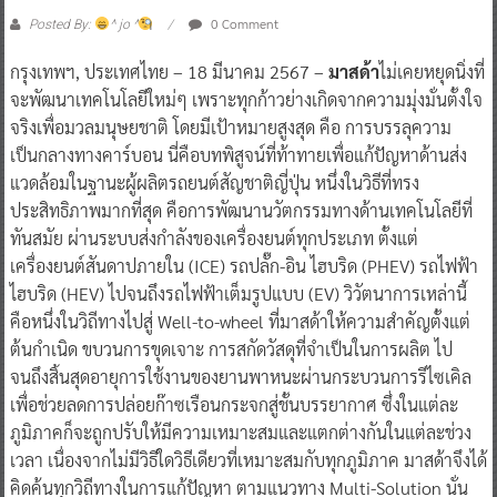
0 Comment
Posted By:
^ jo ^
กรุงเทพฯ, ประเทศไทย – 18 มีนาคม 2567 –
มาสด้า
ไม่เคยหยุดนิ่งที่
จะพัฒนาเทคโนโลยีใหม่ๆ เพราะทุกก้าวย่างเกิดจากความมุ่งมั่นตั้งใจ
จริงเพื่อมวลมนุษยชาติ โดยมีเป้าหมายสูงสุด คือ การบรรลุความ
เป็นกลางทางคาร์บอน นี่คือบทพิสูจน์ที่ท้าทายเพื่อแก้ปัญหาด้านส่ง
แวดล้อมในฐานะผู้ผลิตรถยนต์สัญชาติญี่ปุ่น หนึ่งในวิธีที่ทรง
ประสิทธิภาพมากที่สุด คือการพัฒนานวัตกรรมทางด้านเทคโนโลยีที่
ทันสมัย ผ่านระบบส่งกำลังของเครื่องยนต์ทุกประเภท ตั้งแต่
เครื่องยนต์สันดาปภายใน (ICE) รถปลั๊ก-อิน ไฮบริด (PHEV) รถไฟฟ้า
ไฮบริด (HEV) ไปจนถึงรถไฟฟ้าเต็มรูปแบบ (EV) วิวัตนาการเหล่านี้
คือหนึ่งในวิถีทางไปสู่ Well-to-wheel ที่มาสด้าให้ความสำคัญตั้งแต่
ต้นกำเนิด ขบวนการขุดเจาะ การสกัดวัสดุที่จำเป็นในการผลิต ไป
จนถึงสิ้นสุดอายุการใช้งานของยานพาหนะผ่านกระบวนการรีไซเคิล
เพื่อช่วยลดการปล่อยก๊าซเรือนกระจกสู่ชั้นบรรยากาศ ซึ่งในแต่ละ
ภูมิภาคก็จะถูกปรับให้มีความเหมาะสมและแตกต่างกันในแต่ละช่วง
เวลา เนื่องจากไม่มีวิธีใดวิธีเดียวที่เหมาะสมกับทุกภูมิภาค มาสด้าจึงได้
คิดค้นทุกวิถีทางในการแก้ปัญหา ตามแนวทาง Multi-Solution นั่น