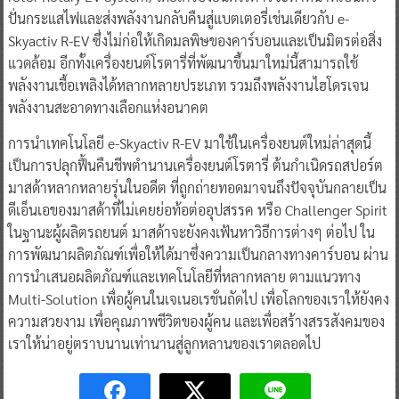
ปั่นกระแสไฟและส่งพลังงานกลับคืนสู่แบตเตอรี่เช่นเดียวกับ e-
Skyactiv R-EV ซึ่งไม่ก่อให้เกิดมลพิษของคาร์บอนและเป็นมิตรต่อสิ่ง
แวดล้อม อีกทั้งเครื่องยนต์โรตารี่ที่พัฒนาขึ้นมาใหม่นี้สามารถใช้
พลังงานเชื้อเพลิงได้หลากหลายประเภท รวมถึงพลังงานไฮโดรเจน
พลังงานสะอาดทางเลือกแห่งอนาคต
การนำเทคโนโลยี e-Skyactiv R-EV มาใช้ในเครื่องยนต์ใหม่ล่าสุดนี้
เป็นการปลุกฟื้นคืนชีพตำนานเครื่องยนต์โรตารี่ ต้นกำเนิดรถสปอร์ต
มาสด้าหลากหลายรุ่นในอดีต ที่ถูกถ่ายทอดมาจนถึงปัจจุบันกลายเป็น
ดีเอ็นเอของมาสด้าที่ไม่เคยย่อท้อต่ออุปสรรค หรือ Challenger Spirit
ในฐานะผู้ผลิตรถยนต์ มาสด้าจะยังคงเฟ้นหาวิธีการต่างๆ ต่อไป ใน
การพัฒนาผลิตภัณฑ์เพื่อให้ได้มาซึ่งความเป็นกลางทางคาร์บอน ผ่าน
การนำเสนอผลิตภัณฑ์และเทคโนโลยีที่หลากหลาย ตามแนวทาง
Multi-Solution เพื่อผู้คนในเจเนอเรชั่นถัดไป เพื่อโลกของเราให้ยังคง
ความสวยงาม เพื่อคุณภาพชีวิตของผู้คน และเพื่อสร้างสรรสังคมของ
เราให้น่าอยู่ตราบนานเท่านานสู่ลูกหลานของเราตลอดไป