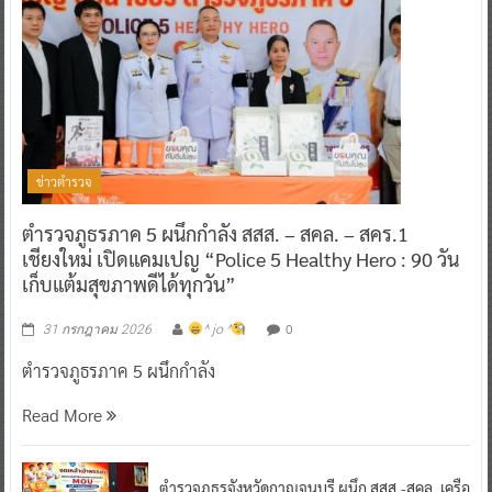
ข่าวตำรวจ
ตำรวจภูธรภาค 5 ผนึกกำลัง สสส. – สคล. – สคร.1
เชียงใหม่ เปิดแคมเปญ “Police 5 Healthy Hero : 90 วัน
เก็บแต้มสุขภาพดีได้ทุกวัน”
0
31 กรกฎาคม 2026
^ jo ^
ตำรวจภูธรภาค 5 ผนึกกำลัง
Read More
ตำรวจภูธรจังหวัดกาญจนบุรี ผนึก สสส.-สคล. เครือ