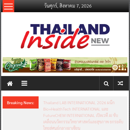
Skip
วันศุกร์, สิงหาคม 7, 2026
to
content
thailandinsidenew.com
Thailand
Inside
New
Breaking News:
Thailand LAB INTERNATIONAL 2026 ผนึก
Bio+HealthTech INTERNATIONAL และ
FutureCHEM INTERNATIONAL เปิดเวที AI ขับ
เคลื่อนนวัตกรรมวิทยาศาสตร์และสุขภาพ ยกระดับ
ไทยสู่ศูนย์กลางอาเซียน