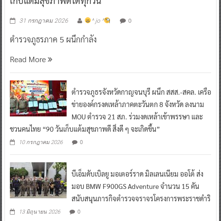
เก็บแต้มสุขภาพดีได้ทุกวัน”
0
31 กรกฎาคม 2026
^ jo ^
ตำรวจภูธรภาค 5 ผนึกกำลัง
Read More
ตำรวจภูธรจังหวัดกาญจนบุรี ผนึก สสส.-สคล. เครือ
ข่ายองค์กรงดเหล้าภาคตะวันตก 8 จังหวัด ลงนาม
MOU ตำรวจ 21 สภ. ร่วมงดเหล้าเข้าพรรษา และ
ชวนคนไทย “90 วันเก็บแต้มสุขภาพดี สิ่งดี ๆ จะเกิดขึ้น”
0
10 กรกฎาคม 2026
บีเอ็มดับเบิลยู มอเตอร์ราด มิลเลนเนียม ออโต้ ส่ง
มอบ BMW F900GS Adventure จำนวน 15 คัน
สนับสนุนภารกิจตำรวจจราจรโครงการพระราชดำริ
0
13 มิถุนายน 2026