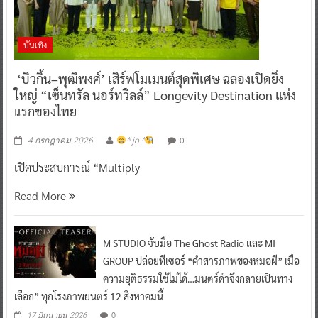
บันเทิง
‘บิวกิ้น–พุฒิพงศ์’ เสิร์ฟโมเมนต์สุดพิเศษ ฉลองเปิดยิ่ง
ใหญ่ “เซ็นทรัล นอร์ทวิลล์” Longevity Destination แห่ง
แรกของไทย
0
4 กรกฎาคม 2026
^ jo ^
เปิดประสบการณ์ “Multiply
Read More
M STUDIO จับมือ The Ghost Radio และ MI
GROUP ปล่อยทีเซอร์ “คำสารภาพของหมอผี” เมื่อ
ความยุติธรรมใช้ไม่ได้…มนตร์ดำจึงกลายเป็นทาง
เลือก” ทุกโรงภาพยนตร์ 12 สิงหาคมนี้
0
17 มิถุนายน 2026