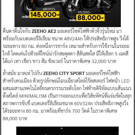
ตื่นตาตื่นใจกับ
ZEEHO AE2
มอเตอร์ไซค์ไฟฟ้าตัวจิ๋วรุ่นใหม่ มา
พร้อมกับแบตเตอรี่ลิเธียม ขนาด 48V24Ah ให้ประสิทธิภาพสูง วิ่งได้
ระยะทาง 80 กม. ต่อหนึ่งการชาร์จ เหมาะสำหรับการใช้งานในระยะ
ใกล้ โดดเด่นไปด้วยดีไซน์น่ารักสะดุดตา สีสันสดใส มีให้เลือก 5 เฉดสี
ได้แก่ เทา เขียว ขาว ส้ม ซิลเวอร์ ในราคาพิเศษ 32,000 บาท
ล้ำสมัย มาดเท่ ไปกับ
ZEEHO C!TY SPORT
มอเตอร์ไซค์ไฟฟ้า
สำหรับคนเมือง ด้วยรูปลักษณ์โฉบเฉี่ยวสไตล์โร้ดสเตอร์ ไฟหน้า LED
ผสมผสานเทคโนโลยียนตรกรรมระดับโลก ไฟท้ายดิจิทัลแบบเส้นแนว
ตั้งสไตล์ MINIMALISM เป็นการออกแบบเพื่อวิสัยทัศน์ที่แจ่มชัดในทุก
สภาพการขับขี่ แบตเตอรี่ลิเธียมขนาด 60V32Ah ประสิทธิภาพสูงวิ่ง
ได้ระยะทาง 80 กม. มาพร้อมที่ชาร์จ 700 วัตต์ ในราคาพิเศษ
88,000 บาท