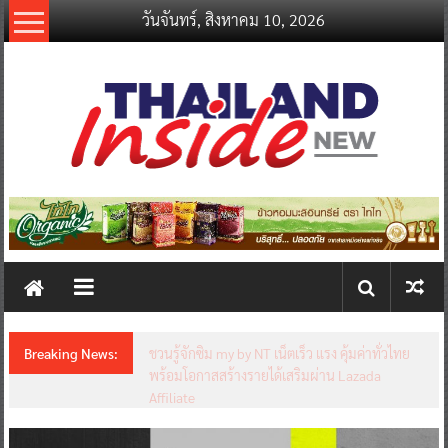
Skip
วันจันทร์, สิงหาคม 10, 2026
to
content
thailandinsidenew.com
Thailand
Inside
New
Breaking News:
ชวนรู้จักซิม my by NT เน็ตเร็ว แรง คุ้มค่าทั่วไทย
พร้อมโอกาสสร้างรายได้เสริมผ่าน Lazada
Affiliate