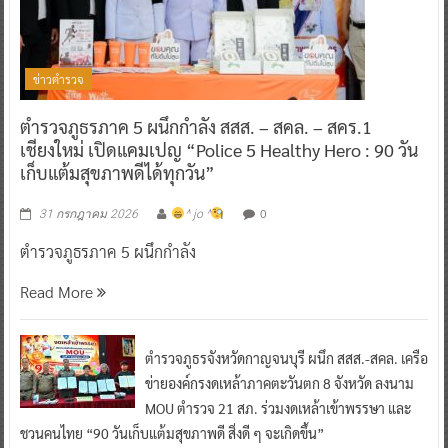
ข่าวตำรวจ
ตำรวจภูธรภาค 5 ผนึกกำลัง สสส. – สคล. – สคร.1
เชียงใหม่ เปิดแคมเปญ “Police 5 Healthy Hero : 90 วัน
เก็บแต้มสุขภาพดีได้ทุกวัน”
0
31 กรกฎาคม 2026
^ jo ^
ตำรวจภูธรภาค 5 ผนึกกำลัง
Read More
ตำรวจภูธรจังหวัดกาญจนบุรี ผนึก สสส.-สคล. เครือ
ข่ายองค์กรงดเหล้าภาคตะวันตก 8 จังหวัด ลงนาม
MOU ตำรวจ 21 สภ. ร่วมงดเหล้าเข้าพรรษา และ
ชวนคนไทย “90 วันเก็บแต้มสุขภาพดี สิ่งดี ๆ จะเกิดขึ้น”