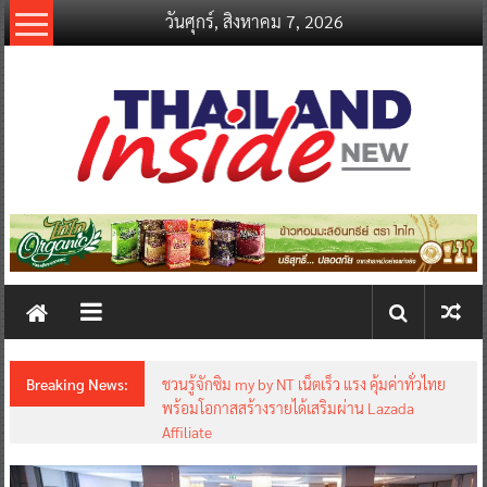
Skip
วันศุกร์, สิงหาคม 7, 2026
to
content
thailandinsidenew.com
Thailand
Inside
New
Breaking News:
ชวนรู้จักซิม my by NT เน็ตเร็ว แรง คุ้มค่าทั่วไทย
พร้อมโอกาสสร้างรายได้เสริมผ่าน Lazada
Affiliate