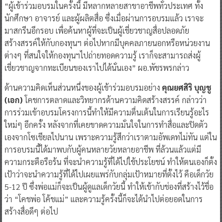
“ผู้เข้าร่วมอบรมในครั้งนี้ มีหลากหลายสาขาอาชีพทั่วประเทศ ทั้ง
นักศึกษา อาจารย์ และผู้ผลิตสื่อ ซึ่งเมื่อผ่านการอบรมแล้ว เราจะ
มาสกรีนอีกรอบ เพื่อค้นหาผู้ที่จะเป็นผู้เชี่ยวชาญสื่อปลอดภัย
สร้างสรรค์ให้กับกองทุนฯ ต่อไปหากมีบุคคลภายนอกหรือหน่วยงาน
ต่างๆ ที่สนใจให้กองทุนฯไปถ่ายทอดความรู้ เราก็จะสามารถส่งผู้
เชี่ยวชาญจากทะเบียนของเราไปได้นั่นเอง” ผอ.พัชรพรกล่าว
ด้านความคิดเห็นส่วนหนึ่งของผู้เข้าร่วมอบรมอย่าง
คุณยศสิริ บุญชู
(เอก)
โคชการตลาดและวิทยากรด้านความคิดสร้างสรรค์ กล่าวว่า
การร่วมเข้าอบรมโครงการนี้ทำให้มีความตื่นเต้นในการเรียนรู้อะไร
ใหม่ๆ อีกครั้ง หลังจากที่เคยขาดความมั่นใจในการทำสื่อและปิดตัว
เองจากโซเชียลไปนาน เพราะความรู้สึกว่าเราตามอัพเดทไม่ทัน แต่ใน
การอบรมนี้ได้มาพบกับผู้คนหลายวัยหลายอาชีพ ที่ล้วนแล้วแต่มี
ความกระตือรือร้น ที่จะนำความรู้ที่ได้ไปใช้ประโยชน์ ทำให้ตนเองก็ตั้ง
เป้าว่าจะนำความรู้ที่ได้ไปเผยแพร่กับกลุ่มเป้าหมายที่ตั้งไว้ คือเด็กวัย
5-12 ปี ซึ่งพ่อแม่ก็จะเป็นผู้ดูแลเด็กวัยนี้ ทำให้เข้ากับช่องที่สร้างไว้ชื่อ
ว่า “โคชพ่อ โค้ชแม่” และความรู้ครั้งนี้ก็จะได้นำไปต่อยอดในการ
สร้างสื่อดีๆ ต่อไป