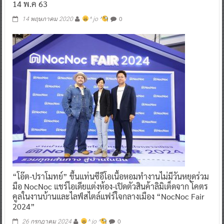
14 พ.ค 63
0
14 พฤษภาคม 2020
^ jo ^
“โอ๊ต-ปราโมทย์” ขึ้นแท่นซีอีโอเนื้อหอมทำงานไม่มีวันหยุดร่วม
มือ NocNoc แชร์ไอเดียแต่งห้อง-เปิดตัวสินค้าลิมิเต็ดจาก โคตร
คูลในงานบ้านและไลฟ์สไตล์แฟร์ใจกลางเมือง “NocNoc Fair
2024”
0
26 กรกฎาคม 2024
^ jo ^