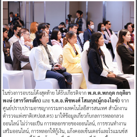
ในช่วงการอบรมโค้งสุดท้าย ได้รับเกียรติจาก
พ.ต.ต.พกฤต กฤติยา
พงษ์ (สารวัตรเติ๊ก)
และ
ร.ต.อ.พิชพงศ์ โสมกุล(ผู้กองไอซ์)
จาก
ศูนย์ปราบปรามอาชญากรรมทางเทคโนโลยีสารสนเทศ สำนักงาน
ตำรวจแห่งชาติ(ศปอส.ตร) มาให้ข้อมูลเกี่ยวกับกลการหลอกลวง
ออนไลน์ ไม่ว่าจะเป็น การหลอกขายของออนไลน์, การชวนทำงาน
เสริมออนไลน์, การหลอกให้กู้เงิน, แก๊งคอลเซ็นเตอร์และโรแมนซ์ส