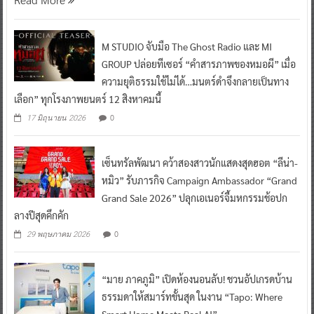
M STUDIO จับมือ The Ghost Radio และ MI
GROUP ปล่อยทีเซอร์ “คำสารภาพของหมอผี” เมื่อ
ความยุติธรรมใช้ไม่ได้…มนตร์ดำจึงกลายเป็นทาง
เลือก” ทุกโรงภาพยนตร์ 12 สิงหาคมนี้
0
17 มิถุนายน 2026
เซ็นทรัลพัฒนา คว้าสองสาวนักแสดงสุดฮอต “ลีน่า-
หมิว” รับภารกิจ Campaign Ambassador “Grand
Grand Sale 2026” ปลุกเอเนอร์จี้มหกรรมช้อปก
ลางปีสุดคึกคัก
0
29 พฤษภาคม 2026
“มาย ภาคภูมิ” เปิดห้องนอนลับ! ชวนอัปเกรดบ้าน
ธรรมดาให้สมาร์ทขั้นสุด ในงาน “Tapo: Where
Smart Home Meets Real AI”