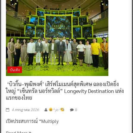
บันเทิง
‘บิวกิ้น–พุฒิพงศ์’ เสิร์ฟโมเมนต์สุดพิเศษ ฉลองเปิดยิ่ง
ใหญ่ “เซ็นทรัล นอร์ทวิลล์” Longevity Destination แห่ง
แรกของไทย
0
4 กรกฎาคม 2026
^ jo ^
เปิดประสบการณ์ “Multiply
Read More