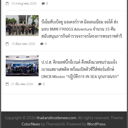
0
10 กรกฎาคม 2026
บีเอ็มดับเบิลยู มอเตอร์ราด มิลเลนเนียม ออโต้ ส่ง
มอบ BMW F900GS Adventure จำนวน 15 คัน
สนับสนุนภารกิจตำรวจจราจรโครงการพระราชดำริ
0
13 มิถุนายน 2026
ป.ป.ส. คิกออฟบิ๊กอีเวนต์ ดึงพลังมวลชนร่วมแจ้ง
เบาะแสยาเสพติด พร้อมเปิดตัวซีรีส์ฟอร์มยักษ์
ONCB Mission “ปฏิบัติการ IN SEA บุกเกาะนรก”
0
21 มีนาคม 2026
Copyright © 2026
thailandinsidenew.com
. All rights reserved. Theme:
ColorNews
by ThemeGrill. Powered by
WordPress
.