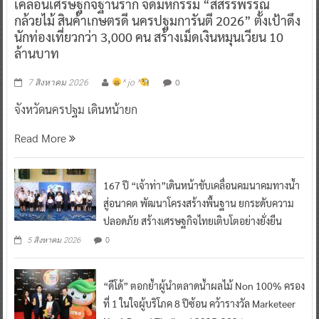
เคลื่อนเศรษฐกิจฐานราก จัดมหกรรม “สีสรรพรรณ
กล้วยไม้ สินค้าเกษตรดี นครปฐมการันตี 2026” ตั้งเป้าดึง
นักท่องเที่ยวกว่า 3,000 คน สร้างเม็ดเงินหมุนเวียน 10
ล้านบาท
0
7 สิงหาคม 2026
^ jo ^
จังหวัดนครปฐม เดินหน้ายก
Read More
167 ปี “เจ้าท่า”เดินหน้าขับเคลื่อนคมนาคมทางน้ำ
สู่อนาคต พัฒนาโครงสร้างพื้นฐาน ยกระดับความ
ปลอดภัย สร้างเศรษฐกิจไทยเติบโตอย่างยั่งยืน
0
5 สิงหาคม 2026
“ดีโด้” ตอกย้ำผู้นำตลาดน้ำผลไม้ Non 100% ครอง
ที่ 1 ในใจผู้บริโภค 8 ปีซ้อน คว้ารางวัล Marketeer