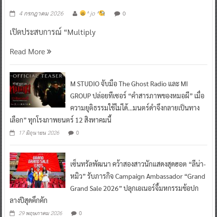
0
4 กรกฎาคม 2026
^ jo ^
เปิดประสบการณ์ “Multiply
Read More
M STUDIO จับมือ The Ghost Radio และ MI
GROUP ปล่อยทีเซอร์ “คำสารภาพของหมอผี” เมื่อ
ความยุติธรรมใช้ไม่ได้…มนตร์ดำจึงกลายเป็นทาง
เลือก” ทุกโรงภาพยนตร์ 12 สิงหาคมนี้
0
17 มิถุนายน 2026
เซ็นทรัลพัฒนา คว้าสองสาวนักแสดงสุดฮอต “ลีน่า-
หมิว” รับภารกิจ Campaign Ambassador “Grand
Grand Sale 2026” ปลุกเอเนอร์จี้มหกรรมช้อปก
ลางปีสุดคึกคัก
0
29 พฤษภาคม 2026