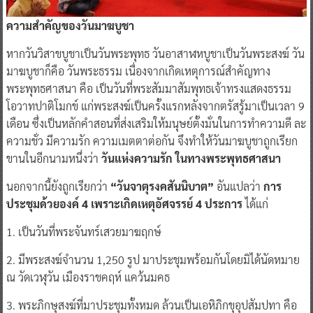
ความสำคัญของวันมาฆบูชา
หากวันวิสาขบูชาเป็นวันพระพุทธ วันอาสาฬหบูชาเป็นวันพระสงฆ์ วัน
มาฆบูชาก็คือ วันพระธรรม เนื่องจากเกิดเหตุการณ์สำคัญทาง
พระพุทธศาสนา คือ เป็นวันที่พระสัมมาสัมพุทธเจ้าทรงแสดงธรรม
โอวาทปาติโมกข์ แก่พระสงฆ์เป็นครั้งแรกหลังจากตรัสรู้มาเป็นเวลา 9
เดือน ซึ่งเป็นหลักคำสอนที่ส่งเสริมให้มนุษย์ตั้งมั่นในการทำความดี ละ
ความชั่ว มีความรัก ความเมตตาต่อกัน จึงทำให้วันมาฆบูชาถูกเรียก
ขานในอีกนามหนึ่งว่า
วันแห่งความรัก ในทางพระพุทธศาสนา
นอกจากนี้ยังถูกเรียกว่า
“วันจาตุรงคสันนิบาต”
อันแปลว่า
การ
ประชุมด้วยองค์ 4 เพราะเกิดเหตุอัศจรรย์ 4 ประการ
ได้แก่
1. เป็นวันที่พระจันทร์เสวยมาฆฤกษ์
2. มีพระสงฆ์จำนวน 1,250 รูป มาประชุมพร้อมกันโดยมิได้นัดหมาย
ณ วัดเวฬุวัน เมืองราชคฤห์ แคว้นมคธ
3. พระภิกษุสงฆ์ที่มาประชุมทั้งหมด ล้วนเป็นเอหิภิกขุอุปสัมปทา คือ