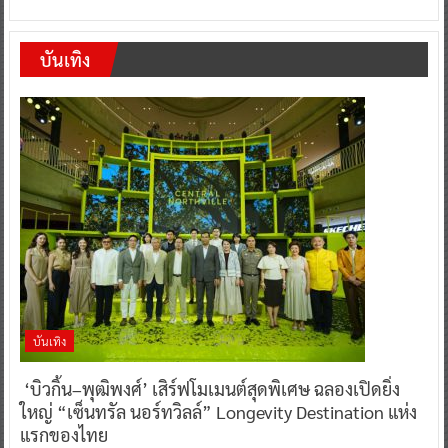
บันเทิง
บันเทิง
‘บิวกิ้น–พุฒิพงศ์’ เสิร์ฟโมเมนต์สุดพิเศษ ฉลองเปิดยิ่ง
ใหญ่ “เซ็นทรัล นอร์ทวิลล์” Longevity Destination แห่ง
แรกของไทย