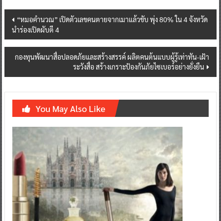
Post
“หมอคำนวณ” เปิดตัวเลขคนตายจากเมาแล้วขับ พุ่ง 80% ใน 4 จังหวัด
นำร่องเปิดผับตี 4
navigation
กองทุนพัฒนาสื่อปลอดภัยและสร้างสรรค์ ผลิตคนต้นแบบผู้รู้เท่าทัน-เฝ้า
ระวังสื่อ สร้างเกราะป้องกันภัยไซเบอร์อย่างยั่งยืน
You May Also Like