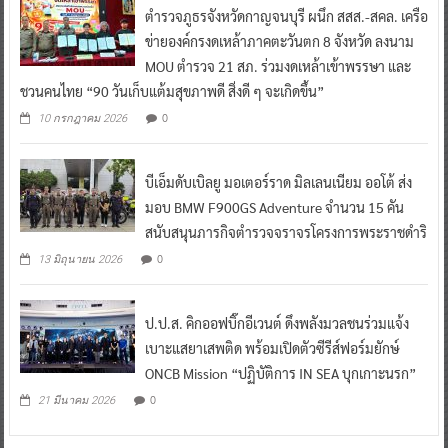
ตำรวจภูธรจังหวัดกาญจนบุรี ผนึก สสส.-สคล. เครือ
ข่ายองค์กรงดเหล้าภาคตะวันตก 8 จังหวัด ลงนาม
MOU ตำรวจ 21 สภ. ร่วมงดเหล้าเข้าพรรษา และ
ชวนคนไทย “90 วันเก็บแต้มสุขภาพดี สิ่งดี ๆ จะเกิดขึ้น”
0
10 กรกฎาคม 2026
บีเอ็มดับเบิลยู มอเตอร์ราด มิลเลนเนียม ออโต้ ส่ง
มอบ BMW F900GS Adventure จำนวน 15 คัน
สนับสนุนภารกิจตำรวจจราจรโครงการพระราชดำริ
0
13 มิถุนายน 2026
ป.ป.ส. คิกออฟบิ๊กอีเวนต์ ดึงพลังมวลชนร่วมแจ้ง
เบาะแสยาเสพติด พร้อมเปิดตัวซีรีส์ฟอร์มยักษ์
ONCB Mission “ปฏิบัติการ IN SEA บุกเกาะนรก”
0
21 มีนาคม 2026