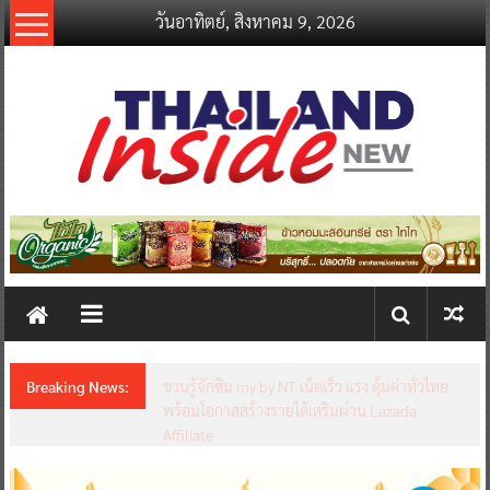
Skip
วันอาทิตย์, สิงหาคม 9, 2026
to
content
thailandinsidenew.com
Thailand
Inside
New
Breaking News:
ชวนรู้จักซิม my by NT เน็ตเร็ว แรง คุ้มค่าทั่วไทย
พร้อมโอกาสสร้างรายได้เสริมผ่าน Lazada
Affiliate