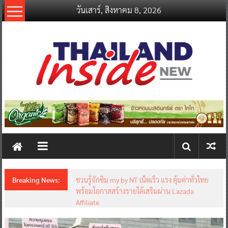
Skip
วันเสาร์, สิงหาคม 8, 2026
to
content
thailandinsidenew.com
Thailand
Inside
New
Breaking News:
ชวนรู้จักซิม my by NT เน็ตเร็ว แรง คุ้มค่าทั่วไทย
พร้อมโอกาสสร้างรายได้เสริมผ่าน Lazada
Affiliate