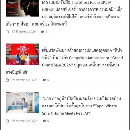
M STUDIO จับมือ The Ghost Radio และ MI
GROUP ปล่อยทีเซอร์ “คำสารภาพของหมอผี” เมื่อ
ความยุติธรรมใช้ไม่ได้…มนตร์ดำจึงกลายเป็นทาง
เลือก” ทุกโรงภาพยนตร์ 12 สิงหาคมนี้
0
17 มิถุนายน 2026
เซ็นทรัลพัฒนา คว้าสองสาวนักแสดงสุดฮอต “ลีน่า-
หมิว” รับภารกิจ Campaign Ambassador “Grand
Grand Sale 2026” ปลุกเอเนอร์จี้มหกรรมช้อปก
ลางปีสุดคึกคัก
0
29 พฤษภาคม 2026
“มาย ภาคภูมิ” เปิดห้องนอนลับ! ชวนอัปเกรดบ้าน
ธรรมดาให้สมาร์ทขั้นสุด ในงาน “Tapo: Where
Smart Home Meets Real AI”
0
18 พฤษภาคม 2026