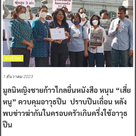
ข่าวทั่วไทย
1 ธันวาคม 2023
มูลนิหญิงชายก้าวไกลยื่นหนังสือ หนุน “เสี่ย
หนู” ควบคุมอาวุธปืน ปราบปืนเถื่อน หลัง
พบข่าวฆ่ากันในครอบครัวเกินครึ่งใช้อาวุธ
ปืน