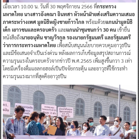
เมื่อเวลา 10.00 น. วันที่ 30 พฤศจิกายน 2566 ที่
กระทรวง
มหาดไทย นางสาวอังคณา อินทสา หัวหน้าฝ่ายส่งเสริมความเสมอ
ภาคระหว่างเพศ มูลนิธิหญิงชายก้าวไกล
พร้อมด้วย
แกนนำมูลนิธิ
เด็ก เยาวชนและครอบครัว
และ
แกนนำชุมชนกว่า 30 คน
เข้ายื่น
หนังสือถึง
นายอนุทิน ชาญวีรกูล รองนายกรัฐมนตรี และรัฐมนตรี
ว่าการกระทรวงมหาดไทย
เพื่อสนับสนุนนโยบายควบคุมอาวุธปืน
และมีข้อเสนอจำเป็นเร่งด่วน หลังผลการเก็บข้อมูลสรุปสถานการณ์
ความรุนแรงในครอบครัวจากข่าวปี พ.ศ.2565 เพิ่มสูงขึ้นกวา 3 เท่า
โดยมีเครื่องดื่มแอลกอฮอล์เป็นปัจจัยกระตุ้น และอาวุธที่ใช้กระทำ
ความรุนแรงมากที่สุดคืออาวุธปืน