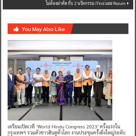
ไม่ต้องผ่าตัด กับ 2 นวัตกรรม iTind และ Rezum
You May Also Like
เตรียมเปิดเวที ‘World Hindu Congress 2023’ ครั้งแรกใน
กรุงเทพฯ รวมตัวชาวฮินดูทั่วโลก งานประชุมครั้งยิ่งใหญ่ระดับ