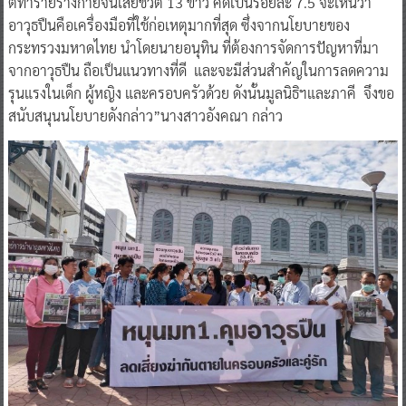
ตีทำร้ายร่างกายจนเสียชีวิต 13 ข่าว คิดเป็นร้อยละ 7.5 จะเห็นว่า
อาวุธปืนคือเครื่องมือที่ใช้ก่อเหตุมากที่สุด ซึ่งจากนโยบายของ
กระทรวงมหาดไทย นำโดยนายอนุทิน ที่ต้องการจัดการปัญหาที่มา
จากอาวุธปืน ถือเป็นแนวทางที่ดี และจะมีส่วนสำคัญในการลดความ
รุนแรงในเด็ก ผู้หญิง และครอบครัวด้วย ดังนั้นมูลนิธิฯและภาคี จึงขอ
สนับสนุนนโยบายดังกล่าว”นางสาวอังคณา กล่าว