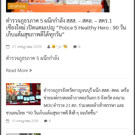
ข่าวตำรวจ
ตำรวจภูธรภาค 5 ผนึกกำลัง สสส. – สคล. – สคร.1
เชียงใหม่ เปิดแคมเปญ “Police 5 Healthy Hero : 90 วัน
เก็บแต้มสุขภาพดีได้ทุกวัน”
0
31 กรกฎาคม 2026
^ jo ^
ตำรวจภูธรภาค 5 ผนึกกำลัง
Read More
ตำรวจภูธรจังหวัดกาญจนบุรี ผนึก สสส.-สคล. เครือ
ข่ายองค์กรงดเหล้าภาคตะวันตก 8 จังหวัด ลงนาม
MOU ตำรวจ 21 สภ. ร่วมงดเหล้าเข้าพรรษา และ
ชวนคนไทย “90 วันเก็บแต้มสุขภาพดี สิ่งดี ๆ จะเกิดขึ้น”
0
10 กรกฎาคม 2026