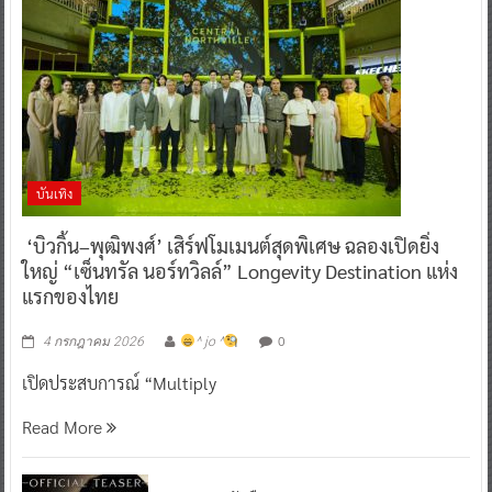
บันเทิง
‘บิวกิ้น–พุฒิพงศ์’ เสิร์ฟโมเมนต์สุดพิเศษ ฉลองเปิดยิ่ง
ใหญ่ “เซ็นทรัล นอร์ทวิลล์” Longevity Destination แห่ง
แรกของไทย
0
4 กรกฎาคม 2026
^ jo ^
เปิดประสบการณ์ “Multiply
Read More