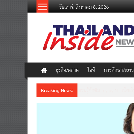
Skip
วันเสาร์, สิงหาคม 8, 2026
to
content
thailandinsidenew.com
Thailand
Inside
New
ธุรกิจ/ตลาด
ไอที
การศึกษา/เยา
Breaking News:
ชวนรู้จักซิม my by NT เน็ตเร