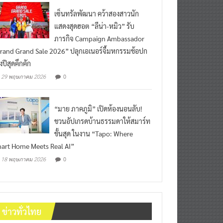
เซ็นทรัลพัฒนา คว้าสองสาวนัก
แสดงสุดฮอต “ลีน่า-หมิว” รับ
ภารกิจ Campaign Ambassador
rand Grand Sale 2026” ปลุกเอเนอร์จี้มหกรรมช้อปก
งปีสุดคึกคัก
0
29 พฤษภาคม 2026
“มาย ภาคภูมิ” เปิดห้องนอนลับ!
ชวนอัปเกรดบ้านธรรมดาให้สมาร์ท
ขั้นสุด ในงาน “Tapo: Where
art Home Meets Real AI”
0
18 พฤษภาคม 2026
ข่าวทั่วไทย