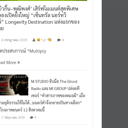
ิวกิ้น–พุฒิพงศ์’ เสิร์ฟโมเมนต์สุดพิเศษ
องเปิดยิ่งใหญ่ “เซ็นทรัล นอร์ทวิ
์” Longevity Destination แห่งแรกของ
ทย
0
4 กรกฎาคม 2026
^ jo ^
ิดประสบการณ์ “Multiply
ead More
M STUDIO จับมือ The Ghost
Radio และ MI GROUP ปล่อยที
เซอร์ “คำสารภาพของหมอผี” เมื่อ
ามยุติธรรมใช้ไม่ได้…มนตร์ดำจึงกลายเป็นทางเลือก”
กโรงภาพยนตร์ 12 สิงหาคมนี้
0
17 มิถุนายน 2026