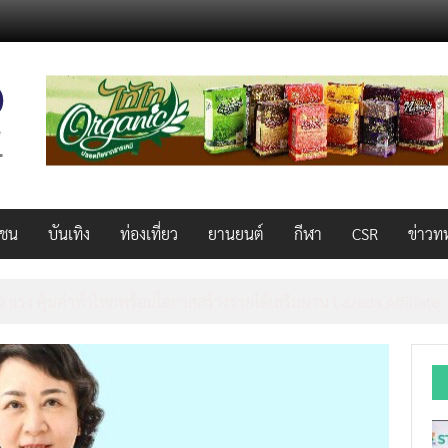
วชน
บันเทิง
ท่องเที่ยว
ยานยนต์
กีฬา
CSR
ข่าวท
็ว แรง คุ้มค่าทั่วไทยพร้อมโอกาสสร้างรายได้เสริมผ่าน Lazada Affiliate