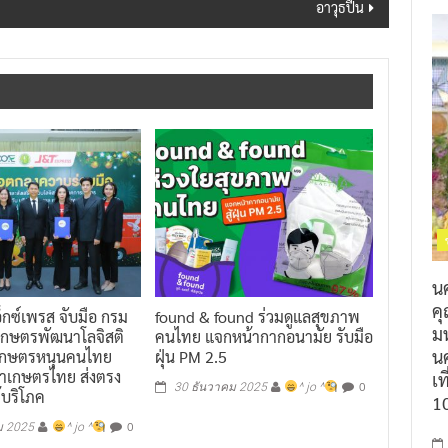
อาวุธปืน
น
ค
อ็กซ์เพรส จับมือ กรม
found & found ร่วมดูแลสุขภาพ
ม
รเกษตรพัฒนาโลจิสติ
คนไทย แจกหน้ากากอนามัย รับมือ
นค
เกษตรหนุนคนไทย
ฝุ่น PM 2.5
ค้าเกษตรไทย ส่งตรง
เท
0
30 ธันวาคม 2025
^ jo ^
้บริโภค
1
0
ม 2025
^ jo ^