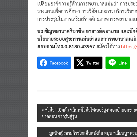
เปลี่ยนองค์ความรู้ด้านการพยาบาลแม่นยำ การประ
วางแผนเพื่อการศึกษา การวิจัย และการบริการวิชาการ
การประชุมในการเสริมสร้างศักยภาพการพยาบาลแม่น
ขอเชิญพยาบาลวิชาชีพ อาจารย์พยาบาล และนักศึก
นโยบายระบบสุขภาพแม่นยำและการพยาบาลแม่น
สอบถามโทร.0-8180-43957
สมัครได้ทาง
https:/
Facebook
Twitter
Line
Post
“ไวไว” เปิดตัว ‘เส้นหมี่ไวไวไฟเบอร์สูง’ตอกย้ำยอดขายอ
ขาดตอน จากรุ่นสู่รุ่น
navigation
มูลนิหญิงชายก้าวไกลยื่นหนังสือ หนุน “เสี่ยหนู” คว