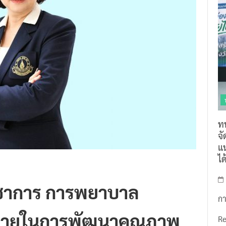
ท
จ
แน
ไ
ิชาการ การพยาบาล
กา
าทายในการพัฒนาคุณภาพ
R