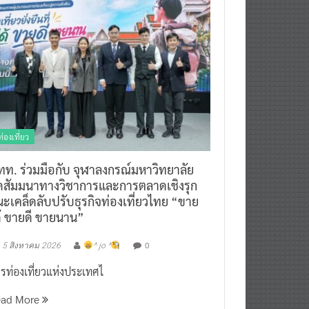
ท่องเที่ยว
ทท. ร่วมมือกับ จุฬาลงกรณ์มหาวิทยาลัย
ัดสัมมนาทางวิชาการและการตลาดเชิงรุก
ะเคล็ดลับปรับธุรกิจท่องเที่ยวไทย “ขาย
ด้ ขายดี ขายนาน”
0
5 สิงหาคม 2026
^ jo ^
รท่องเที่ยวแห่งประเทศไ
ead More