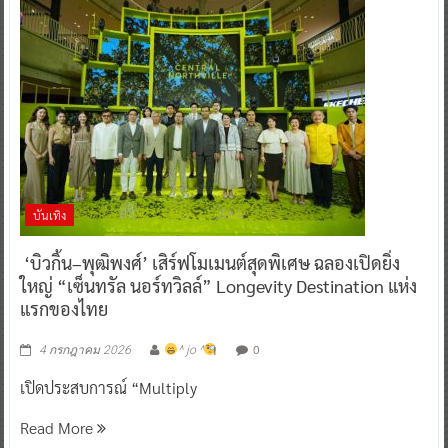
บันเทิง
‘บิวกิ้น–พุฒิพงศ์’ เสิร์ฟโมเมนต์สุดพิเศษ ฉลองเปิดยิ่ง
ใหญ่ “เซ็นทรัล นอร์ทวิลล์” Longevity Destination แห่ง
แรกของไทย
0
4 กรกฎาคม 2026
^ jo ^
เปิดประสบการณ์ “Multiply
Read More