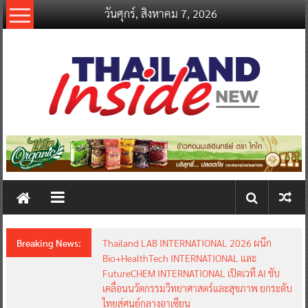
Skip
วันศุกร์, สิงหาคม 7, 2026
to
content
thailandinsidenew.com
Thailand
Inside
New
Breaking News:
Thailand LAB INTERNATIONAL 2026 ผนึก
Bio+HealthTech INTERNATIONAL และ
FutureCHEM INTERNATIONAL เปิดเวที AI ขับ
เคลื่อนนวัตกรรมวิทยาศาสตร์และสุขภาพ ยกระดับ
ไทยสู่ศูนย์กลางอาเซียน