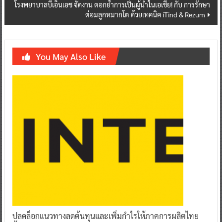
โรงพยาบาลบีเอ็นเอช จัดงาน ตอกย้ำการเป็นผู้นำในเอเชีย! กับ การรักษา
ต่อมลูกหมากโต ด้วยเทคนิค iTind & Rezum
You May Also Like
ปลดล็อกแนวทางลดต้นทุนและเพิ่มกำไรให้ภาคการผลิตไทย