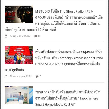
M STUDIO จับมือ The Ghost Radio และ MI
GROUP ปล่อยทีเซอร์ “คำสารภาพของหมอผี” เมื่อ
ความยุติธรรมใช้ไม่ได้…มนตร์ดำจึงกลายเป็นทาง
เลือก” ทุกโรงภาพยนตร์ 12 สิงหาคมนี้
0
17 มิถุนายน 2026
เซ็นทรัลพัฒนา คว้าสองสาวนักแสดงสุดฮอต “ลีน่า-
หมิว” รับภารกิจ Campaign Ambassador “Grand
Grand Sale 2026” ปลุกเอเนอร์จี้มหกรรมช้อปก
ลางปีสุดคึกคัก
0
29 พฤษภาคม 2026
“มาย ภาคภูมิ” เปิดห้องนอนลับ! ชวนอัปเกรดบ้าน
ธรรมดาให้สมาร์ทขั้นสุด ในงาน “Tapo: Where
Smart Home Meets Real AI”