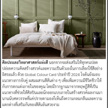
ศิลปะและวิทยาศาสตร์แห่งสี
นอกจากจะส่งเสริมให้ทุกคนปลด
ปล่อยความคิดสร้างสรรค์และความเป็นตัวเองในการเลือกใช้สีอย่าง
อิสระแล้ว ด้วย Global Colour Card ประจำปี 2024 โจตันยังมอบ
แนวทางการจับคู่ ผสมผสานสีสันต่าง ๆ เพื่อเพิ่มความมีชีวิตชีวาให้
กับการตกแต่งภายในของคุณ โดยมีรากฐานมาจากทฤษฎีสีที่เป็น
แนวทางที่ช่วยให้ศิลปินและนักออกแบบภายในสร้างสรรค์ผลงานมา
นานนับศตวรรษที่แค่ปรายตามองก็เห็นถึงความกลมกลืนและความ
แตกต่างที่เสริมกันของสีสันอันสวยงาม