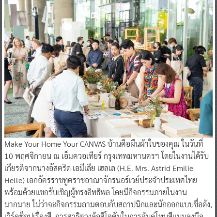
Make Your Home Your CANVAS บ้านคือผืนผ้าใบของคุณ ในวันที่
10 พฤศจิกายน ณ เอ็มควอเทียร์ กรุงเทพมหานครฯ โดยในงานได้รับ
เกียรติจากนางอัสตริด เอมีเลีย เฮลเล (H.E. Mrs. Astrid Emilie
Helle) เอกอัครราชทูตราชอาณาจักรนอร์เวย์ประจำประเทศไทย
พร้อมด้วยแขกรับเชิญผู้ทรงอิทธิพล โดยมีกิจกรรมภายในงาน
มากมาย ไม่ว่าจะกิจกรรมถามตอบกับสถาปนิกและนักออกแบบชื่อดัง,
เวิร์คช็อปเรื่องสี, การสาธิตวงล้อสีโจตันในการจับคู่โทนสีแบบลงมือ