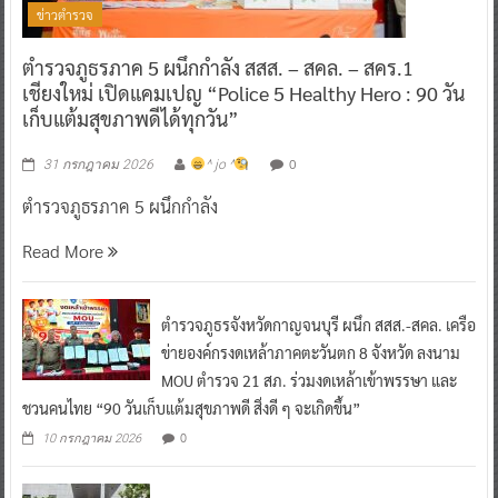
ข่าวตำรวจ
ตำรวจภูธรภาค 5 ผนึกกำลัง สสส. – สคล. – สคร.1
เชียงใหม่ เปิดแคมเปญ “Police 5 Healthy Hero : 90 วัน
เก็บแต้มสุขภาพดีได้ทุกวัน”
0
31 กรกฎาคม 2026
^ jo ^
ตำรวจภูธรภาค 5 ผนึกกำลัง
Read More
ตำรวจภูธรจังหวัดกาญจนบุรี ผนึก สสส.-สคล. เครือ
ข่ายองค์กรงดเหล้าภาคตะวันตก 8 จังหวัด ลงนาม
MOU ตำรวจ 21 สภ. ร่วมงดเหล้าเข้าพรรษา และ
ชวนคนไทย “90 วันเก็บแต้มสุขภาพดี สิ่งดี ๆ จะเกิดขึ้น”
0
10 กรกฎาคม 2026