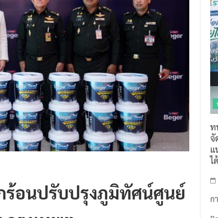
ท
จ
แน
ไ
้อนปรับปรุงภูมิทัศน์ศูนย์
กา
 กรุงเทพฯ
R