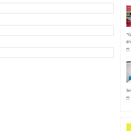
“G
ลา
Sm