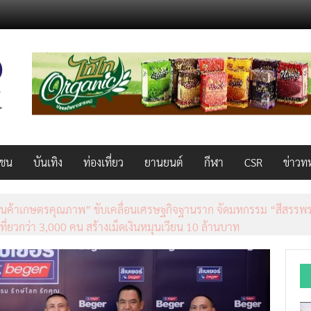
วชน
บันเทิง
ท่องเที่ยว
ยานยนต์
กีฬา
CSR
ข่าวท
็ว แรง คุ้มค่าทั่วไทยพร้อมโอกาสสร้างรายได้เสริมผ่าน Lazada Affiliate