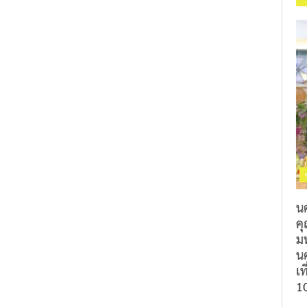
น
ค
ม
นค
เท
1