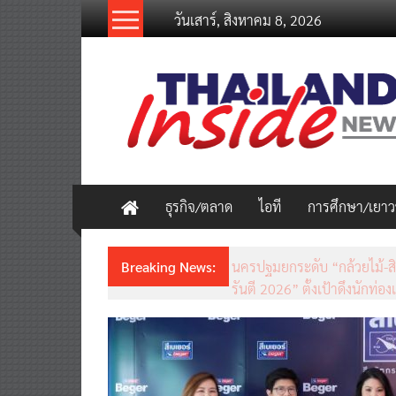
Skip
วันเสาร์, สิงหาคม 8, 2026
to
content
thailandinsidenew.com
Thailand
Inside
New
ธุรกิจ/ตลาด
ไอที
การศึกษา/เยา
Breaking News:
ชวนรู้จักซิม my by NT เน็ตเร