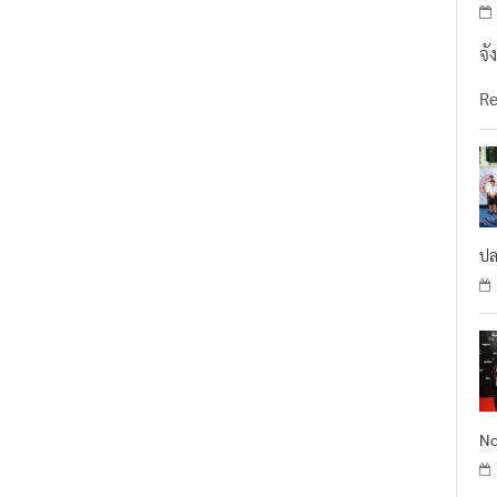
จั
R
ปล
No