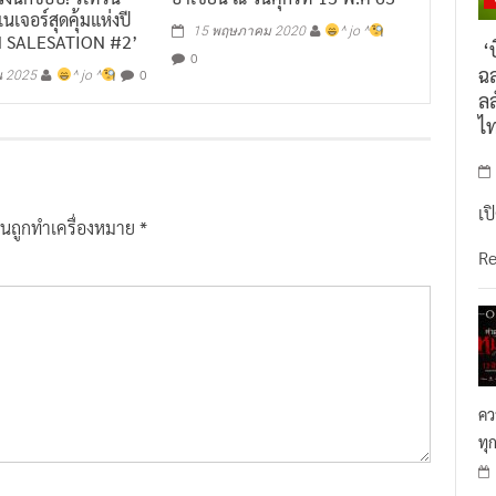
เจอร์สุดคุ้มแห่งปี
15 พฤษภาคม 2020
^ jo ^
 SALESATION #2’
‘บ
0
ฉล
0
น 2025
^ jo ^
ลล
ไ
เป
ป็นถูกทำเครื่องหมาย
*
R
คว
ทุ