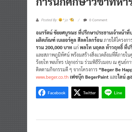
0 Comment
Posted By:
^ jo ^
อมรรัตน์ ชัยยศบูรณะ ที่ปรึกษาประธานเจ้าหน้าที่บร
ผลิตภัณฑ์ เบเยอร์คูล สีลดโลกร้อน
ภายใต้โครงกา
รวม 200,000 บาท
แก่
พลโท นฤดล ท้าวฤทธิ์ ที่
และสภาพภูมิทัศน์ พร้อมสร้างสิ่งแวดล้อมที่ดีภายใน
ร้อยโท พลภัทร ปลุกอร่าม ร่วมพิธีรับมอบ ณ ศูนย์การน
ติดตามกิจกรรมดี ๆ จากโครงการ
“Beger Be Happy
www.beger.co.th
เฟซบุ๊ก BegerPaint
และ
ไลน์ @
Facebook
Twitter
Line