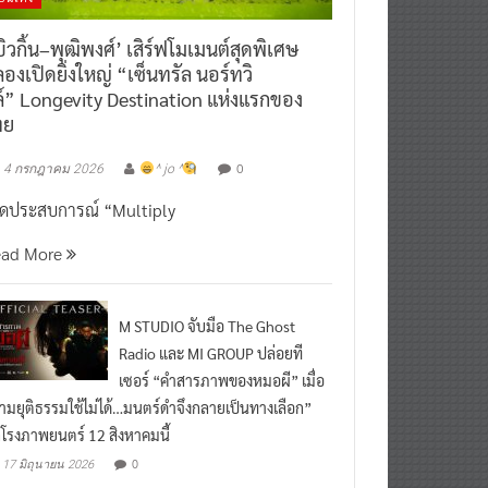
ิวกิ้น–พุฒิพงศ์’ เสิร์ฟโมเมนต์สุดพิเศษ
องเปิดยิ่งใหญ่ “เซ็นทรัล นอร์ทวิ
์” Longevity Destination แห่งแรกของ
ทย
0
4 กรกฎาคม 2026
^ jo ^
ิดประสบการณ์ “Multiply
ead More
M STUDIO จับมือ The Ghost
Radio และ MI GROUP ปล่อยที
เซอร์ “คำสารภาพของหมอผี” เมื่อ
ามยุติธรรมใช้ไม่ได้…มนตร์ดำจึงกลายเป็นทางเลือก”
กโรงภาพยนตร์ 12 สิงหาคมนี้
0
17 มิถุนายน 2026