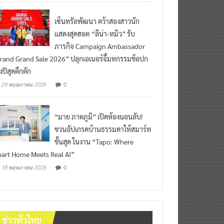
เซ็นทรัลพัฒนา คว้าสองสาวนัก
แสดงสุดฮอต “ลีน่า-หมิว” รับ
ภารกิจ Campaign Ambassador
rand Grand Sale 2026” ปลุกเอเนอร์จี้มหกรรมช้อปก
งปีสุดคึกคัก
0
29 พฤษภาคม 2026
“มาย ภาคภูมิ” เปิดห้องนอนลับ!
ชวนอัปเกรดบ้านธรรมดาให้สมาร์ท
ขั้นสุด ในงาน “Tapo: Where
art Home Meets Real AI”
0
18 พฤษภาคม 2026
ข่าวทั่วไทย