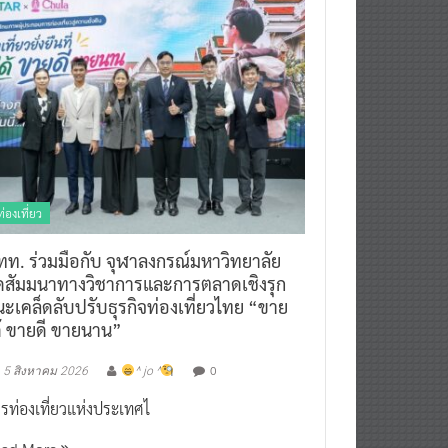
ท่องเที่ยว
ทท. ร่วมมือกับ จุฬาลงกรณ์มหาวิทยาลัย
ัดสัมมนาทางวิชาการและการตลาดเชิงรุก
ะเคล็ดลับปรับธุรกิจท่องเที่ยวไทย “ขาย
ด้ ขายดี ขายนาน”
0
5 สิงหาคม 2026
^ jo ^
รท่องเที่ยวแห่งประเทศไ
ead More