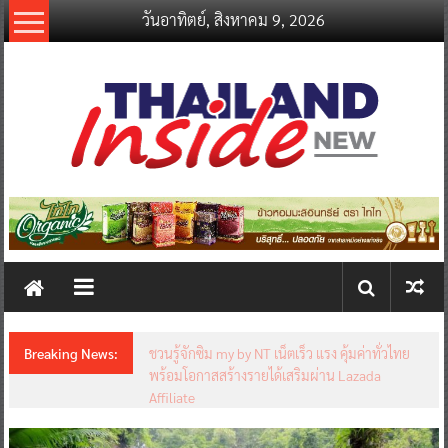
Skip
วันอาทิตย์, สิงหาคม 9, 2026
to
content
thailandinsidenew.com
Thailand
Inside
New
Breaking News:
ชวนรู้จักซิม my by NT เน็ตเร็ว แรง คุ้มค่าทั่วไทย
พร้อมโอกาสสร้างรายได้เสริมผ่าน Lazada
Affiliate