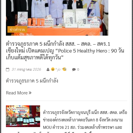
ข่าวตำรวจ
ตำรวจภูธรภาค 5 ผนึกกำลัง สสส. – สคล. – สคร.1
เชียงใหม่ เปิดแคมเปญ “Police 5 Healthy Hero : 90 วัน
เก็บแต้มสุขภาพดีได้ทุกวัน”
0
31 กรกฎาคม 2026
^ jo ^
ตำรวจภูธรภาค 5 ผนึกกำลัง
Read More
ตำรวจภูธรจังหวัดกาญจนบุรี ผนึก สสส.-สคล. เครือ
ข่ายองค์กรงดเหล้าภาคตะวันตก 8 จังหวัด ลงนาม
MOU ตำรวจ 21 สภ. ร่วมงดเหล้าเข้าพรรษา และ