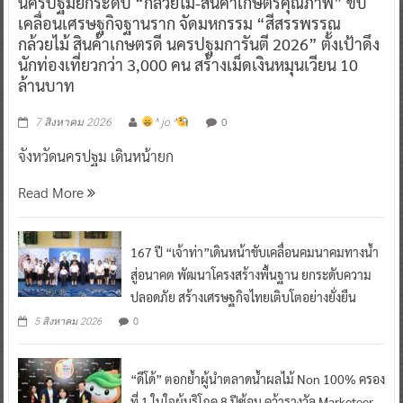
นครปฐมยกระดับ “กล้วยไม้-สินค้าเกษตรคุณภาพ” ขับ
เคลื่อนเศรษฐกิจฐานราก จัดมหกรรม “สีสรรพรรณ
กล้วยไม้ สินค้าเกษตรดี นครปฐมการันตี 2026” ตั้งเป้าดึง
นักท่องเที่ยวกว่า 3,000 คน สร้างเม็ดเงินหมุนเวียน 10
ล้านบาท
0
7 สิงหาคม 2026
^ jo ^
จังหวัดนครปฐม เดินหน้ายก
Read More
167 ปี “เจ้าท่า”เดินหน้าขับเคลื่อนคมนาคมทางน้ำ
สู่อนาคต พัฒนาโครงสร้างพื้นฐาน ยกระดับความ
ปลอดภัย สร้างเศรษฐกิจไทยเติบโตอย่างยั่งยืน
0
5 สิงหาคม 2026
“ดีโด้” ตอกย้ำผู้นำตลาดน้ำผลไม้ Non 100% ครอง
ที่ 1 ในใจผู้บริโภค 8 ปีซ้อน คว้ารางวัล Marketeer