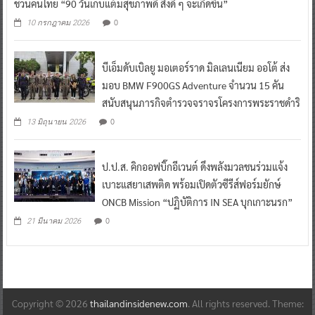
ชวนคนไทย “90 วันเก็บแต้มสุขภาพดี สิ่งดี ๆ จะเกิดขึ้น”
0
10 กรกฎาคม 2026
บีเอ็มดับเบิลยู มอเตอร์ราด มิลเลนเนียม ออโต้ ส่ง
มอบ BMW F900GS Adventure จำนวน 15 คัน
สนับสนุนภารกิจตำรวจจราจรโครงการพระราชดำริ
0
13 มิถุนายน 2026
ป.ป.ส. คิกออฟบิ๊กอีเวนต์ ดึงพลังมวลชนร่วมแจ้ง
เบาะแสยาเสพติด พร้อมเปิดตัวซีรีส์ฟอร์มยักษ์
ONCB Mission “ปฏิบัติการ IN SEA บุกเกาะนรก”
0
21 มีนาคม 2026
Copyright © 2026
thailandinsidenew.com
. All rights reserved. Theme: