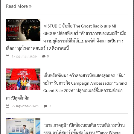
Read More
M STUDIO จับมือ The Ghost Radio และ MI
GROUP ปล่อยทีเซอร์ “คำสารภาพของหมอผี” เมื่อ
ความยุติธรรมใช้ไม่ได้…มนตร์ดำจึงกลายเป็นทาง
เลือก” ทุกโรงภาพยนตร์ 12 สิงหาคมนี้
0
17 มิถุนายน 2026
เซ็นทรัลพัฒนา คว้าสองสาวนักแสดงสุดฮอต “ลีน่า-
หมิว” รับภารกิจ Campaign Ambassador “Grand
Grand Sale 2026” ปลุกเอเนอร์จี้มหกรรมช้อปก
ลางปีสุดคึกคัก
0
29 พฤษภาคม 2026
“มาย ภาคภูมิ” เปิดห้องนอนลับ! ชวนอัปเกรดบ้าน
ธรรมดาให้สมาร์ทขั้นสุด ในงาน “Tapo: Where