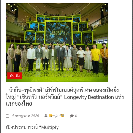
บันเทิง
‘บิวกิ้น–พุฒิพงศ์’ เสิร์ฟโมเมนต์สุดพิเศษ ฉลองเปิดยิ่ง
ใหญ่ “เซ็นทรัล นอร์ทวิลล์” Longevity Destination แห่ง
แรกของไทย
0
4 กรกฎาคม 2026
^ jo ^
เปิดประสบการณ์ “Multiply