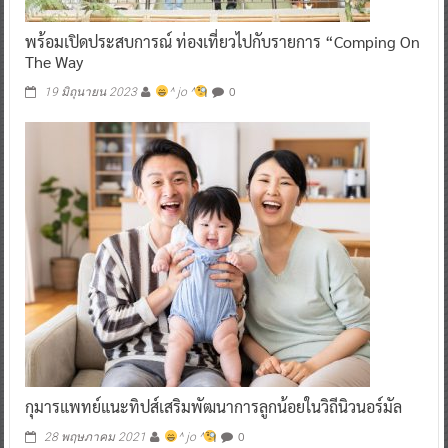
พร้อมเปิดประสบการณ์ ท่องเที่ยวไปกับรายการ “Comping On
The Way
0
19 มิถุนายน 2023
^ jo ^
กุมารแพทย์แนะทิปส์เสริมพัฒนาการลูกน้อยในวิถีนิวนอร์มัล
0
28 พฤษภาคม 2021
^ jo ^