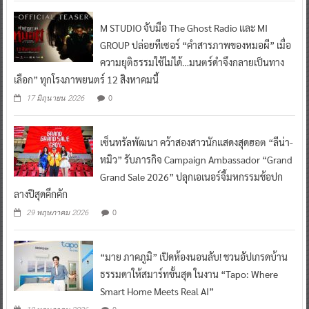
M STUDIO จับมือ The Ghost Radio และ MI
GROUP ปล่อยทีเซอร์ “คำสารภาพของหมอผี” เมื่อ
ความยุติธรรมใช้ไม่ได้…มนตร์ดำจึงกลายเป็นทาง
เลือก” ทุกโรงภาพยนตร์ 12 สิงหาคมนี้
0
17 มิถุนายน 2026
เซ็นทรัลพัฒนา คว้าสองสาวนักแสดงสุดฮอต “ลีน่า-
หมิว” รับภารกิจ Campaign Ambassador “Grand
Grand Sale 2026” ปลุกเอเนอร์จี้มหกรรมช้อปก
ลางปีสุดคึกคัก
0
29 พฤษภาคม 2026
“มาย ภาคภูมิ” เปิดห้องนอนลับ! ชวนอัปเกรดบ้าน
ธรรมดาให้สมาร์ทขั้นสุด ในงาน “Tapo: Where
Smart Home Meets Real AI”