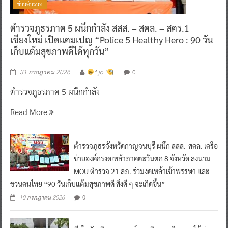
ข่าวตำรวจ
ตำรวจภูธรภาค 5 ผนึกกำลัง สสส. – สคล. – สคร.1
เชียงใหม่ เปิดแคมเปญ “Police 5 Healthy Hero : 90 วัน
เก็บแต้มสุขภาพดีได้ทุกวัน”
0
31 กรกฎาคม 2026
^ jo ^
ตำรวจภูธรภาค 5 ผนึกกำลัง
Read More
ตำรวจภูธรจังหวัดกาญจนบุรี ผนึก สสส.-สคล. เครือ
ข่ายองค์กรงดเหล้าภาคตะวันตก 8 จังหวัด ลงนาม
MOU ตำรวจ 21 สภ. ร่วมงดเหล้าเข้าพรรษา และ
ชวนคนไทย “90 วันเก็บแต้มสุขภาพดี สิ่งดี ๆ จะเกิดขึ้น”
0
10 กรกฎาคม 2026