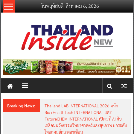
Skip
วันพฤหัสบดี, สิงหาคม 6, 2026
to
content
thailandinsidenew.com
Thailand
Inside
New
Breaking News:
Thailand LAB INTERNATIONAL 2026 ผนึก
Bio+HealthTech INTERNATIONAL และ
FutureCHEM INTERNATIONAL เปิดเวที AI ขับ
เคลื่อนนวัตกรรมวิทยาศาสตร์และสุขภาพ ยกระดับ
ไทยสู่ศูนย์กลางอาเซียน