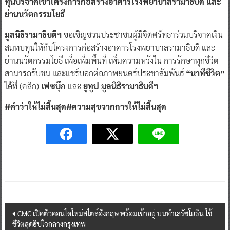
ทุนบริจาคเข้าโครงการก่อสร้างอาคารโรงพยาบาลรามาธิบดี และ
ย่านนวัตกรรมโยธี
มูลนิธิรามาธิบดีฯ
ขอเชิญชวนประชาชนผู้มีจิตศรัทธาร่วมบริจาคเงิน
สมทบทุนให้กับโครงการก่อสร้างอาคารโรงพยาบาลรามาธิบดี และ
ย่านนวัตกรรมโยธี เพื่อเพิ่มพื้นที่ เพิ่มความหวังใน การรักษาทุกชีวิต
สามารถรับชม และแชร์บอกต่อภาพยนตร์ประชาสัมพันธ์
“นาทีชีวิต”
ได้ที่ (คลิก)
เฟซบุ๊ก
และ
ยูทูป มูลนิธิรามาธิบดีฯ
#คำว่าให้ไม่สิ้นสุด#ความสุขจากการให้ไม่สิ้นสุด
Post
CMC เปิดตัวคอนโดใหม่สไตล์อังกฤษ พร้อมเข้าอยู่ บนทำเลรัชโยธิน ใช้
ชีวิตสุดฮิปใจกลางกรุงเทพ
navigation