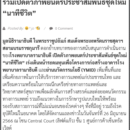
ร่วมเปิดตัวภาพยนตร์ประชาสัมพันธ์ชุดใหม่
“นาทีชีวิต”
0 Comment
Posted By:
^ jo ^
มูลนิธิรามาธิบดี ในพระราชูปถัมภ์ สมเด็จพระเทพรัตนราชสุดาฯ
สยามบรมราชกุมารี
ตอกย้ำบทบาทของการสนับสนุนการดำเนินงาน
ของ
โรงพยาบาลรามาธิบดี เปิดตัวภาพยนตร์ประชาสัมพันธ์ชุดใหม่
“นาทีชีวิต” เร่งเดินหน้าระดมทุนเพื่อโครงการก่อสร้างอาคารโรง
พยาบาลรามาธิบดี
และ
ย่านนวัตกรรมโยธี (YMID)
เพิ่มพื้นที่และ
เพิ่มศักยภาพในการให้บริการทางการแพทย์แก่ประชาชนไทย และ
เตรียมความพร้อมในการผนึกเครือข่ายทางการแพทย์และ
วิทยาศาสตร์สุขภาพเพื่อผลักดันการสร้างสรรค์และต่อยอดนวัตกรรม
ทางการแพทย์ รวมถึงแนวทางในการรักษารูปแบบใหม่ให้พร้อม
รองรับสภาวะการณ์ที่ไม่แน่นอนของโรคต่างๆ ทั้งที่มีอยู่ รวมถึงโรค
อุบัติใหม่ในอนาคต โดยได้จัดงานแถลงข่าวในวันจันทร์ที่ 26 มิถุนายน
2566 ณ โซน Central Court (ลิฟต์แก้ว) ชั้น 1 ศูนย์การค้าเซ็นทรัล
เวิลด์