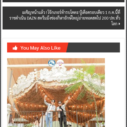
เผชิญหน้าแล้ว ! โจ๊กเกอร์ท้ารบโคตะ บู๊เดือดรอบเดียว 1 ก.ค.นี้ที่
ราชดำเนิน DAZN สตรีมมิ่งช่องกีฬายักษ์ใหญ่ถ่ายทอดสดไป 200 ปท.ทั่ว
โลก
You May Also Like