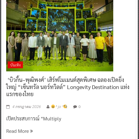
บันเทิง
‘บิวกิ้น–พุฒิพงศ์’ เสิร์ฟโมเมนต์สุดพิเศษ ฉลองเปิดยิ่ง
ใหญ่ “เซ็นทรัล นอร์ทวิลล์” Longevity Destination แห่ง
แรกของไทย
0
4 กรกฎาคม 2026
^ jo ^
เปิดประสบการณ์ “Multiply
Read More