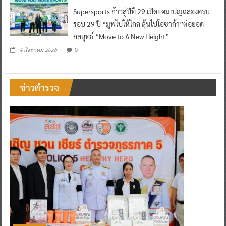
Supersports ก้าวสู่ปีที่ 29 เปิดแคมเปญฉลองครบ
รอบ 29 ปี “มูฟไปให้ไกล ลุ้นไปโอซาก้า”ต่อยอด
กลยุทธ์ “Move to A New Height”
0
4 สิงหาคม 2026
ข่าวตำรวจ