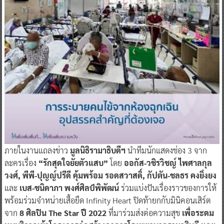
ภายในงานแถลงข่าว
มูลนิธิรามาธิบดีฯ
นำทีมนักแสดงช่อง 3 จาก
ละครเรื่อง
“รักสุดใจยัยตัวแสบ”
โดย
ออกัส-วชิรวิชญ์ ไพศาลกุล
วงศ์, พีพี-ปุญญ์ปรีดี คุ้มพร้อม รอดสวาสดิ์, กัปตัน-ชลธร คงยิ่งยง
และ
เบส-ชนิดาภา พงศ์ศิลป์พิพัฒน์
ร่วมแบ่งปันเรื่องราวของการให้
พร้อมร่วมจำหน่ายเสื้อยืด Infinity Heart ปิดท้ายกกับมินิคอนเสิร์ต
จาก
8 ศิลปิน The Star ปี 2022
ที่มาร่วมส่งต่อความสุข
เพื่อระดม