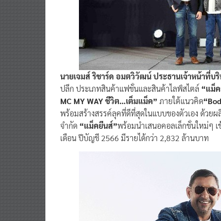
นายเจมส์ ริชาร์ด อมตวิวัฒน์ ประธานเจ้าหน้าที่บร
ปลีก ประเภทสินค้าแฟชั่นและสินค้าไลฟ์สไตล์
“แม็ค
MC MY WAY ชีวิต…เต็มแม็ค”
ภายใต้แนวคิด
“Bod
พร้อมสร้างสรรค์ลุคที่ดีที่สุดในแบบของตัวเอง ด้วยผ
จำกัด
“แม็คยีนส์”
พร้อมนำเสนอคอลเล็กชั่นใหม่ๆ เข
เดือน ปีบัญชี 2566 มีรายได้กว่า 2,832 ล้านบาท