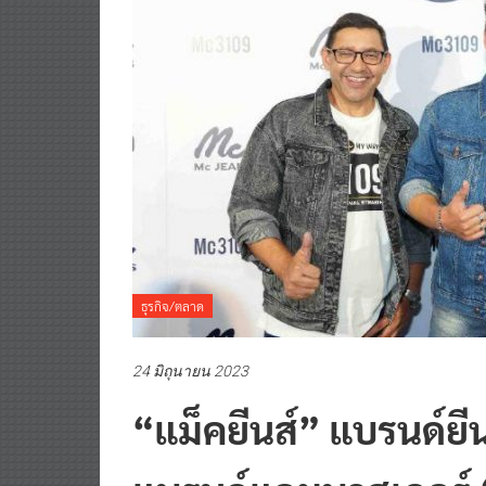
ธุรกิจ/ตลาด
24 มิถุนายน 2023
“แม็คยีนส์” แบรนด์ยีน