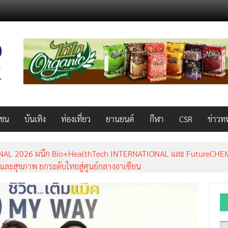
วชน
บันเทิง
ท่องเที่ยว
ยานยนต์
กีฬา
CSR
ข่าวท
AL 2026 ผนึก Bio+HealthTech INTERNATIONAL และ FutureCHEM 
และสุขภาพ ยกระดับไทยสู่ศูนย์กลางอาเซียน