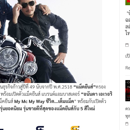
‘บ
ฉล
ลล
ไ
เป
R
นธุรกิจก้าวสู่ปีที่ 49 นับจากปี พ.ศ.2518
“แม็คยีนส์”
ครอง
 พร้อมเปิดตัวแม็คยีนส์ แบรนด์แอมบาสเดอร์
“อนันดา เอเวอริ
็คยีนส์
My Mc My Way ชีวิต…เต็มแม็ค
” พร้อมกับเปิดตัว
่นยอดนิยม รุ่นขายดีที่สุดของแม็คยีนส์กับ 5 สีใหม่
คว
ทุ