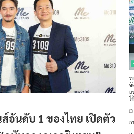
ท
จ
แน
ไ
ส์อันดับ 1 ของไทย เปิดตัว
กา