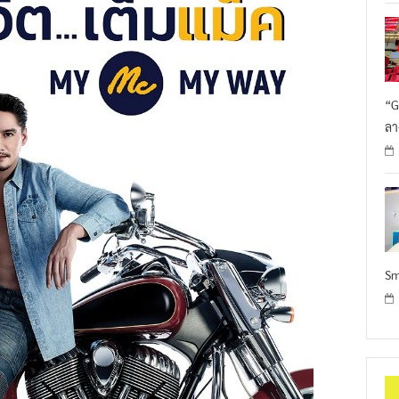
“G
ลา
Sm