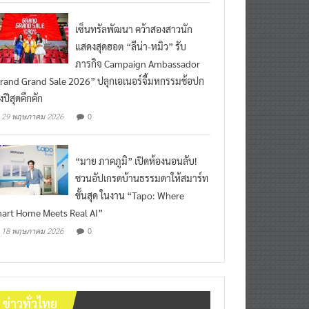
เซ็นทรัลพัฒนา คว้าสองสาวนัก
แสดงสุดฮอต “ลีน่า-หมิว” รับ
ภารกิจ Campaign Ambassador
rand Grand Sale 2026” ปลุกเอเนอร์จี้มหกรรมช้อปก
งปีสุดคึกคัก
0
29 พฤษภาคม 2026
“มาย ภาคภูมิ” เปิดห้องนอนลับ!
ชวนอัปเกรดบ้านธรรมดาให้สมาร์ท
ขั้นสุด ในงาน “Tapo: Where
art Home Meets Real AI”
0
18 พฤษภาคม 2026
ข่าวทั่วไทย