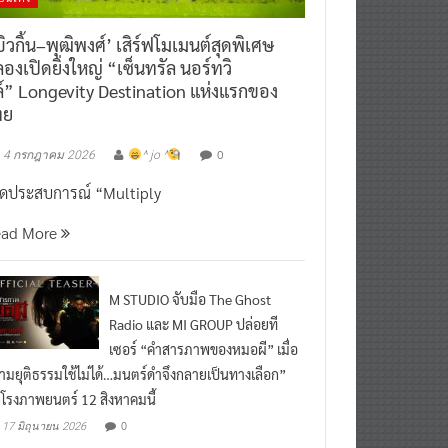
ิวกิ้น–พุฒิพงศ์’ เสิร์ฟโมเมนต์สุดพิเศษ
องเปิดยิ่งใหญ่ “เซ็นทรัล นอร์ทวิ
์” Longevity Destination แห่งแรกของ
ทย
0
4 กรกฎาคม 2026
^ jo ^
ิดประสบการณ์ “Multiply
ead More
M STUDIO จับมือ The Ghost
Radio และ MI GROUP ปล่อยที
เซอร์ “คำสารภาพของหมอผี” เมื่อ
ามยุติธรรมใช้ไม่ได้…มนตร์ดำจึงกลายเป็นทางเลือก”
กโรงภาพยนตร์ 12 สิงหาคมนี้
0
17 มิถุนายน 2026