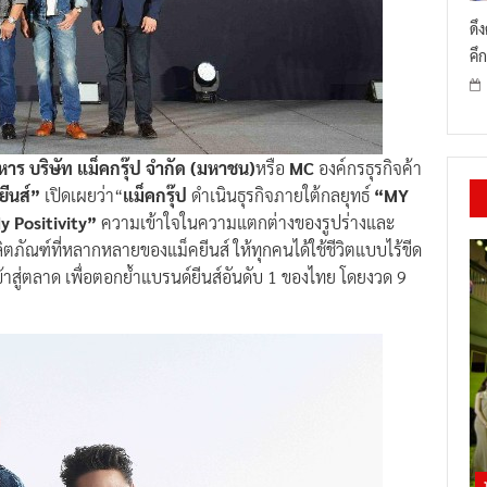
ดึ
คึก
ิหาร บริษัท แม็คกรุ๊ป จำกัด (มหาชน)
หรือ
MC
องค์กรธุรกิจค้า
ยีนส์”
เปิดเผยว่า“
แม็คกรุ๊ป
ดำเนินธุรกิจภายใต้กลยุทธ์
“MY
y Positivity”
ความเข้าใจในความแตกต่างของรูปร่างและ
ลิตภัณฑ์ที่หลากหลายของแม็คยีนส์ ให้ทุกคนได้ใช้ชีวิตแบบไร้ขีด
้าสู่ตลาด เพื่อตอกย้ำแบรนด์ยีนส์อันดับ 1 ของไทย โดยงวด 9