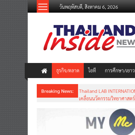
Skip
วันพฤหัสบดี, สิงหาคม 6, 2026
to
content
thailandinsidenew.com
Thailand
Inside
New
ธุรกิจ/ตลาด
ไอที
การศึกษา/เยา
Breaking News:
Thailand LAB INTERNATION
เคลื่อนนวัตกรรมวิทยาศาสตร์