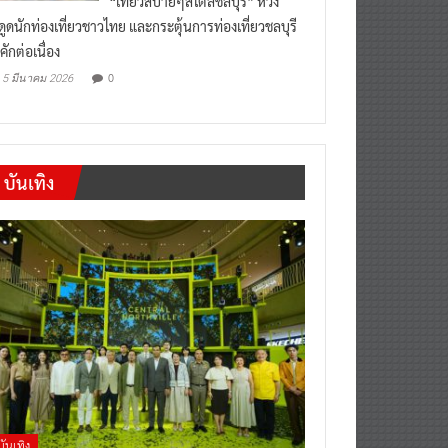
“เที่ยวสบายๆสไตล์ชลบุรี” หวัง
งดูดนักท่องเที่ยวชาวไทย และกระตุ้นการท่องเที่ยวชลบุรี
คักต่อเนื่อง
0
5 มีนาคม 2026
บันเทิง
บันเทิง