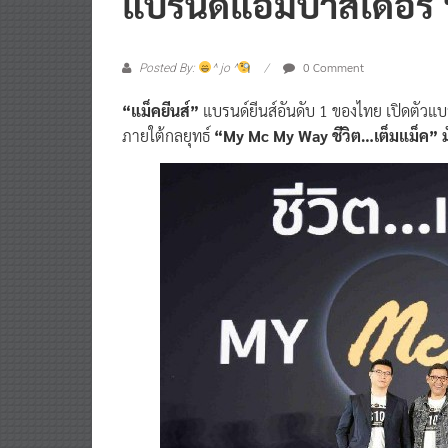
แบรนด์แอมบาสเดอร์ 
0 Comment
Posted By:
^ jo ^
“แม็คยีนส์”
แบรนด์ยีนส์อันดับ 1 ของไทย เปิดตัว
ภายใต้กลยุทธ์
“My Mc My Way ชีวิต…เต็มแม็ค”