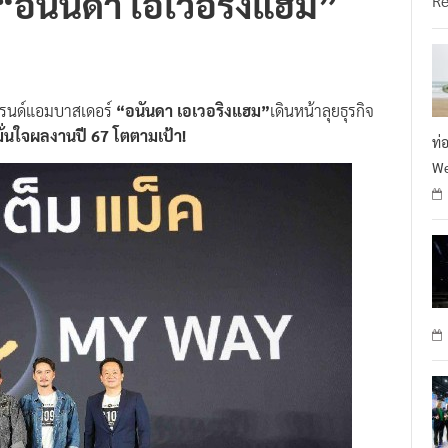
“อนันดา เอเวอริงแฮม”
R
แบรนด์แอมบาสเดอร์
“อนันดา เอเวอริงแฮม”
เดินหน้าลุยธุรกิจ
มั่นใจผลงานปี 67 โตตามเป้า!
ท่
We