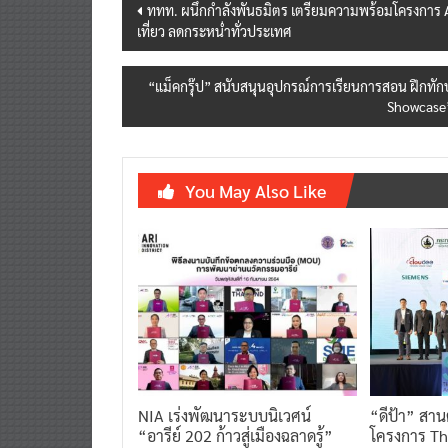
Post
ททท. ผนึกกำลังพันธมิตร เตรียมความพร้อมโครงการ A
เที่ยว ลดกระหน่ำทั่วประเทศ
navigation
“แม็คกรุ๊ป” สนับสนุนอุปกรณ์การเรียนการสอน ฝึกทัก
Showcase”
You May Also Like
NIA เร่งพัฒนาระบบนิเวศน์
“ดีป้า” สา