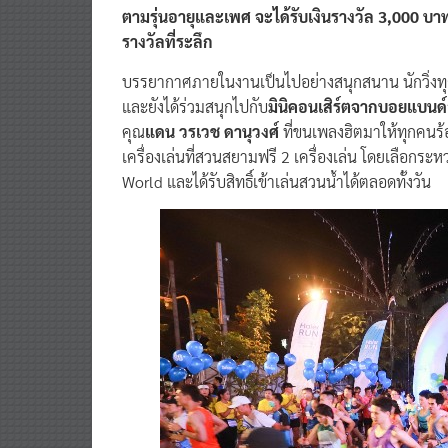
แบ่ง
ระยะทางการวิ่งออกเป็นระยะ 10 กิโลเมตร
แ
ตามรุ่นอายุและเพศ จะได้รับเงินรางวัล 3,000
รางวัลที่ระลึก
บรรยากาศภายในงานเป็นไปอย่างสนุกสนาน นักวิ่งทุก
และยังได้ร่วมสนุกไปกับ
มินิคอนเสิร์ตจากบอยแบนด์
คุณ
แดน วรเวช ดานุวงศ์
ที่ขนเพลงฮิตมาให้ทุกคนร้อ
เครื่องเล่นที่สวนสยามฟรี 2 เครื่องเล่น โดยเลือกร
World และได้รับสิทธิ์เข้าเล่นสวนน้ำได้ตลอดทั้งวัน