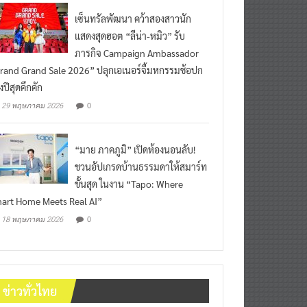
เซ็นทรัลพัฒนา คว้าสองสาวนัก
แสดงสุดฮอต “ลีน่า-หมิว” รับ
ภารกิจ Campaign Ambassador
rand Grand Sale 2026” ปลุกเอเนอร์จี้มหกรรมช้อปก
งปีสุดคึกคัก
0
29 พฤษภาคม 2026
“มาย ภาคภูมิ” เปิดห้องนอนลับ!
ชวนอัปเกรดบ้านธรรมดาให้สมาร์ท
ขั้นสุด ในงาน “Tapo: Where
art Home Meets Real AI”
0
18 พฤษภาคม 2026
ข่าวทั่วไทย