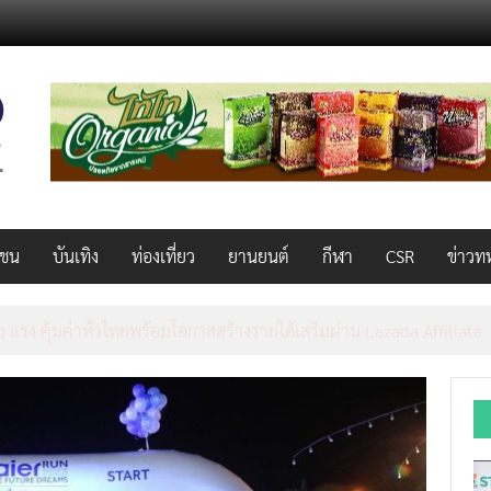
วชน
บันเทิง
ท่องเที่ยว
ยานยนต์
กีฬา
CSR
ข่าวท
AL 2026 ผนึก Bio+HealthTech INTERNATIONAL และ FutureCHEM 
และสุขภาพ ยกระดับไทยสู่ศูนย์กลางอาเซียน