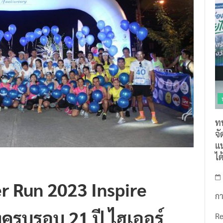
ท
จ
แน
ไ
ier Run 2023 Inspire
กา