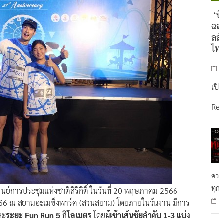
‘บ
ฉล
ลล
ไ
เป
R
คว
ทุ
่ศูนย์การประชุมแห่งชาติสิริกิติ์ ในวันที่ 20 พฤษภาคม 2566
566 ณ สยามอะเมซิ่งพาร์ค (สวนสยาม) โดยภายในวันงาน มีการ