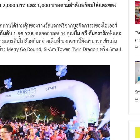
ละ
ระยะ Fun Run 5 กิโลเมตร
โดย
ผู้เข้าเส้นชัยลำดับ 1-3 แบ่ง
 บาท 2,000 บาท และ 1,000 บาทตามลำดับพร้อมโล่และของ
ท่านได้ร่วมลุ้นของรางวัลแจกฟรีจากบูธกิจกรรมของไฮเออร์
“G
อันดับ 1 ยุค Y2K
ตลอดกาลอย่าง คุณ
บีม กวี ตันจรารักษ์
และ
ลา
งและเต้นไปด้วยกันอย่างเต็มที่ นอกจากนี้ยังสามารถเข้าเล่น
ะหว่าง Merry Go Round, Si-Am Tower, Twin Dragon หรือ Small
Sm