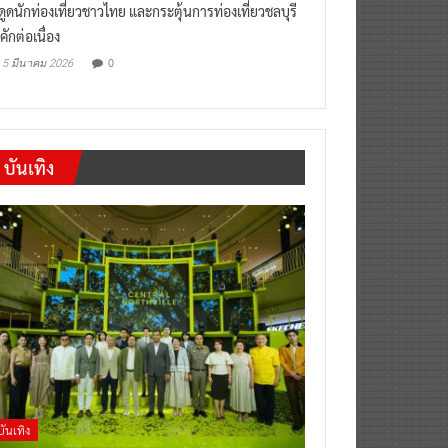
“เที่ยวสบายๆสไตล์ชลบุรี” หวัง
งดูดนักท่องเที่ยวชาวไทย และกระตุ้นการท่องเที่ยวชลบุรี
คักต่อเนื่อง
0
5 มีนาคม 2026
บันเทิง
บันเทิง