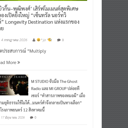
ิวกิ้น–พุฒิพงศ์’ เสิร์ฟโมเมนต์สุดพิเศษ
องเปิดยิ่งใหญ่ “เซ็นทรัล นอร์ทวิ
์” Longevity Destination แห่งแรกของ
ทย
0
4 กรกฎาคม 2026
^ jo ^
ิดประสบการณ์ “Multiply
ead More
M STUDIO จับมือ The Ghost
Radio และ MI GROUP ปล่อยที
เซอร์ “คำสารภาพของหมอผี” เมื่อ
ามยุติธรรมใช้ไม่ได้…มนตร์ดำจึงกลายเป็นทางเลือก”
กโรงภาพยนตร์ 12 สิงหาคมนี้
0
17 มิถุนายน 2026