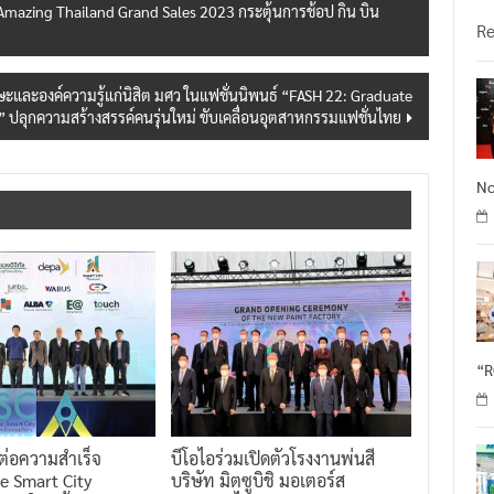
วั
mazing Thailand Grand Sales 2023 กระตุ้นการช้อป กิน บิน
R
ษะและองค์ความรู้แก่นิสิต มศว ในแฟชั่นนิพนธ์ “FASH 22: Graduate
 ปลุกความสร้างสรรค์คนรุ่นใหม่ ขับเคลื่อนอุตสาหกรรมแฟชั่นไทย
No
“
นต่อความสำเร็จ
บีโอไอร่วมเปิดตัวโรงงานพ่นสี