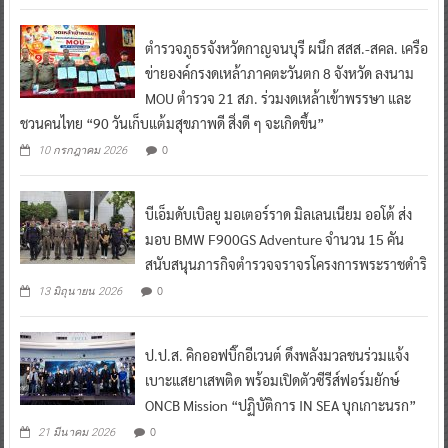
Read More
ตำรวจภูธรจังหวัดกาญจนบุรี ผนึก สสส.-สคล. เครือ
ข่ายองค์กรงดเหล้าภาคตะวันตก 8 จังหวัด ลงนาม
MOU ตำรวจ 21 สภ. ร่วมงดเหล้าเข้าพรรษา และ
ชวนคนไทย “90 วันเก็บแต้มสุขภาพดี สิ่งดี ๆ จะเกิดขึ้น”
0
10 กรกฎาคม 2026
บีเอ็มดับเบิลยู มอเตอร์ราด มิลเลนเนียม ออโต้ ส่ง
มอบ BMW F900GS Adventure จำนวน 15 คัน
สนับสนุนภารกิจตำรวจจราจรโครงการพระราชดำริ
0
13 มิถุนายน 2026
ป.ป.ส. คิกออฟบิ๊กอีเวนต์ ดึงพลังมวลชนร่วมแจ้ง
เบาะแสยาเสพติด พร้อมเปิดตัวซีรีส์ฟอร์มยักษ์