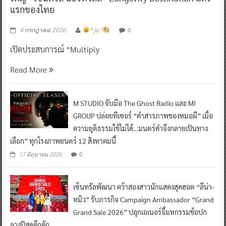
‘บิวกิ้น–พุฒิพงศ์’ เสิร์ฟโมเมนต์สุดพิเศษ ฉลองเปิดยิ่ง
ใหญ่ “เซ็นทรัล นอร์ทวิลล์” Longevity Destination แห่ง
แรกของไทย
0
4 กรกฎาคม 2026
^ jo ^
เปิดประสบการณ์ “Multiply
Read More
M STUDIO จับมือ The Ghost Radio และ MI
GROUP ปล่อยทีเซอร์ “คำสารภาพของหมอผี” เมื่อ
ความยุติธรรมใช้ไม่ได้…มนตร์ดำจึงกลายเป็นทาง
เลือก” ทุกโรงภาพยนตร์ 12 สิงหาคมนี้
0
17 มิถุนายน 2026
เซ็นทรัลพัฒนา คว้าสองสาวนักแสดงสุดฮอต “ลีน่า-
หมิว” รับภารกิจ Campaign Ambassador “Grand