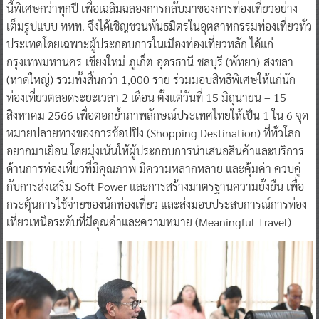
Thailand Grand Sale เป็นหนึ่งในโครงการกระตุ้นการท่องเที่ยวเพื่อ
ฟื้นฟูเศรษฐกิจของประเทศไทยที่ ททท. จัดขึ้นอย่างต่อเนื่องทุกปี ซึ่งปี
นี้พิเศษกว่าทุกปี เพื่อเฉลิมฉลองการกลับมาของการท่องเที่ยวอย่าง
เต็มรูปแบบ ททท. จึงได้เชิญชวนพันธมิตรในอุตสาหกรรมท่องเที่ยวทั่ว
ประเทศโดยเฉพาะผู้ประกอบการในเมืองท่องเที่ยวหลัก ได้แก่
กรุงเทพมหานคร-เชียงใหม่-ภูเก็ต-อุดรธานี-ชลบุรี (พัทยา)-สงขลา
(หาดใหญ่) รวมทั้งสิ้นกว่า 1,000 ราย ร่วมมอบสิทธิพิเศษให้แก่นัก
ท่องเที่ยวตลอดระยะเวลา 2 เดือน ตั้งแต่วันที่ 15 มิถุนายน – 15
สิงหาคม 2566 เพื่อตอกย้ำภาพลักษณ์ประเทศไทยให้เป็น 1 ใน 6 จุด
หมายปลายทางของการช้อปปิง (Shopping Destination) ที่ทั่วโลก
อยากมาเยือน โดยมุ่งเน้นให้ผู้ประกอบการนำเสนอสินค้าและบริการ
ด้านการท่องเที่ยวที่มีคุณภาพ มีความหลากหลาย และคุ้มค่า ควบคู่
กับการส่งเสริม Soft Power และการสร้างมาตรฐานความยั่งยืน เพื่อ
กระตุ้นการใช้จ่ายของนักท่องเที่ยว และส่งมอบประสบการณ์การท่อง
เที่ยวเหนือระดับที่มีคุณค่าและความหมาย (Meaningful Travel)