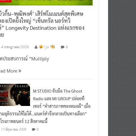
ิวกิ้น–พุฒิพงศ์’ เสิร์ฟโมเมนต์สุดพิเศษ
องเปิดยิ่งใหญ่ “เซ็นทรัล นอร์ทวิ
์” Longevity Destination แห่งแรกของ
ทย
0
4 กรกฎาคม 2026
^ jo ^
ิดประสบการณ์ “Multiply
ead More
M STUDIO จับมือ The Ghost
Radio และ MI GROUP ปล่อยที
เซอร์ “คำสารภาพของหมอผี” เมื่อ
ามยุติธรรมใช้ไม่ได้…มนตร์ดำจึงกลายเป็นทางเลือก”
กโรงภาพยนตร์ 12 สิงหาคมนี้
0
17 มิถุนายน 2026