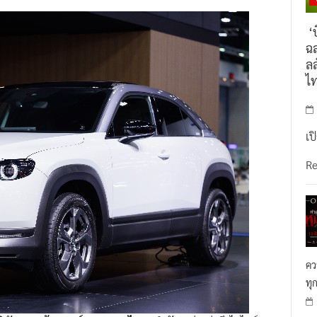
‘บ
ฉล
ลล
ไ
เป
R
คว
ทุ