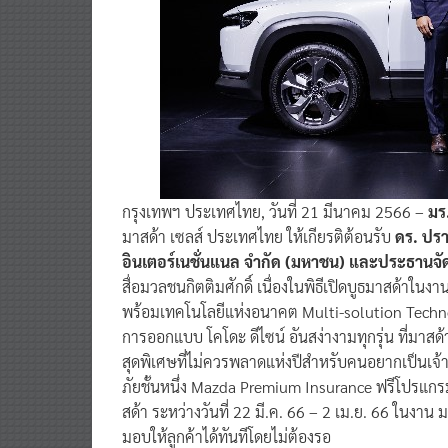
กรุงเทพฯ ประเทศไทย, วันที่ 21 มีนาคม 2566 –
มร
มาสด้า เซลส์ ประเทศไทย ให้เกียรติต้อนรับ
ดร. ปราจ
อินเตอร์เนชั่นแนล จำกัด (มหาชน) และประธานจัด
สื่อมวลชนกิตติมศักดิ์ เนื่องในพิธีเปิดบูธมาสด้าใ
พร้อมเทคโนโลยีแห่งอนาคต Multi-solution Tech
การออกแบบ โคโดะ ดีไซน์ อันสง่างามทุกรุ่น ที่มาสด
สุดพิเศษที่ไม่ควรพลาดแห่งปีสำหรับคนอยากเป็นเจ้า
ภัยชั้นหนึ่ง Mazda Premium Insurance ฟรีโปรแกร
สด้า ระหว่างวันที่ 22 มี.ค. 66 – 2 เม.ย. 66 ในงาน 
มอบให้ลูกค้าได้ทันทีโดยไม่ต้องรอ