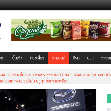
วชน
บันเทิง
ท่องเที่ยว
ยานยนต์
กีฬา
CSR
ข่าวท
AL 2026 ผนึก Bio+HealthTech INTERNATIONAL และ FutureCHEM 
และสุขภาพ ยกระดับไทยสู่ศูนย์กลางอาเซียน