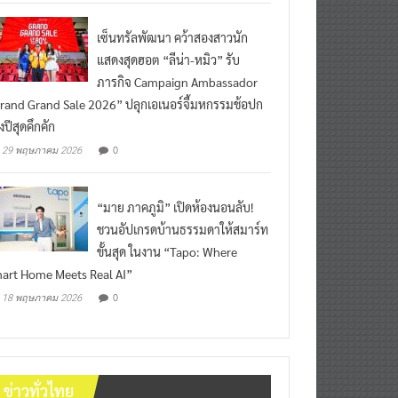
เซ็นทรัลพัฒนา คว้าสองสาวนัก
แสดงสุดฮอต “ลีน่า-หมิว” รับ
ภารกิจ Campaign Ambassador
rand Grand Sale 2026” ปลุกเอเนอร์จี้มหกรรมช้อปก
งปีสุดคึกคัก
0
29 พฤษภาคม 2026
“มาย ภาคภูมิ” เปิดห้องนอนลับ!
ชวนอัปเกรดบ้านธรรมดาให้สมาร์ท
ขั้นสุด ในงาน “Tapo: Where
art Home Meets Real AI”
0
18 พฤษภาคม 2026
ข่าวทั่วไทย