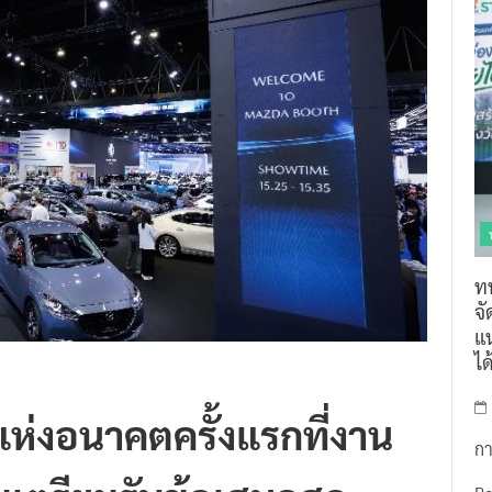
ท
จ
แน
ไ
ห่งอนาคตครั้งแรกที่งาน
กา