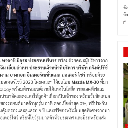
ดึ
คึก
. ทาดาชิ มิอุระ ประธานบริหาร
พร้อมด้วยคณะผู้บริหารจาก
ิน เอี่ยมลำเนา ประธานเจ้าหน้าที่บริหาร บริษัท กรังด์ปรีซ์
งาน บางกอก อินเตอร์เนชั่นแนล มอเตอร์ โชว์
พร้อมด้วย
นงานมอเตอร์โชว์ 2023 โดยคณะฯ ได้ยลโฉม
Mazda MX-30
ที่มา
nology พร้อมทัพรถยนต์ภายใต้เทคโนโลยีสกายแอคทีฟและ
้านำมาจัดแสดงและให้ลูกค้าเลือกเป็นเจ้าของ พร้อมรับข้อเสนอ
ของรถยนต์มาสด้าทุกรุ่น อาทิ ดอกเบี้ยต่ำสุด 0%, ฟรีประกัน
มคุ้มครองและดูแลรถ 5 ปี และฟรีของพรีเมี่ยมสุดพิเศษจากมา
มอเตอร์โชว์ หรือที่โชว์รูมมาสด้าทั่วประเทศ และมีรถพร้อมส่ง