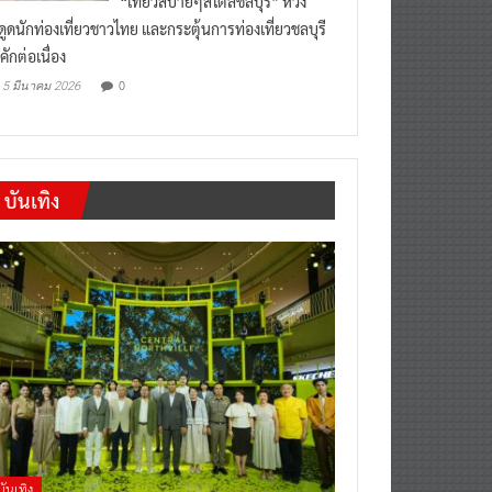
“เที่ยวสบายๆสไตล์ชลบุรี” หวัง
งดูดนักท่องเที่ยวชาวไทย และกระตุ้นการท่องเที่ยวชลบุรี
คักต่อเนื่อง
0
5 มีนาคม 2026
บันเทิง
บันเทิง