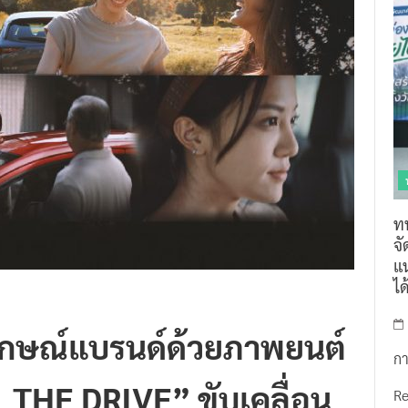
ท
จ
แน
ไ
กษณ์แบรนด์ด้วยภาพยนต์
กา
 THE DRIVE” ขับเคลื่อน
R