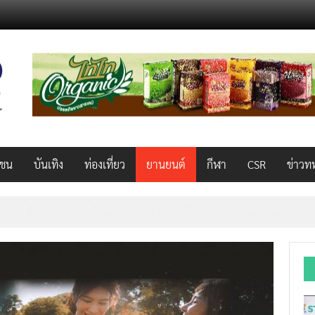
วชน
บันเทิง
ท่องเที่ยว
ยานยนต์
กีฬา
CSR
ข่าวท
็ว แรง คุ้มค่าทั่วไทยพร้อมโอกาสสร้างรายได้เสริมผ่าน Lazada Affiliate