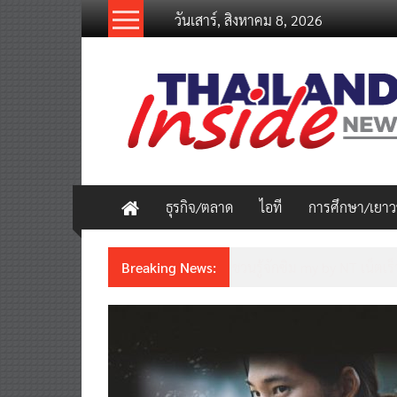
Skip
วันเสาร์, สิงหาคม 8, 2026
to
content
thailandinsidenew.com
Thailand
Inside
New
ธุรกิจ/ตลาด
ไอที
การศึกษา/เยา
Breaking News:
ชวนรู้จักซิม my by NT เน็ตเร