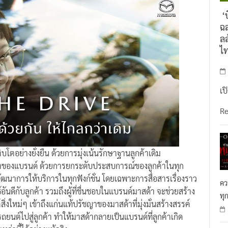
‘บ
ฉล
ลล
ไ
เป
R
ติบโตอย่างยั่งยืน ด้วยการมุ่งเน้นรักษาฐานลูกค้าเดิม
่าของแบรนด์ ด้วยการยกระดับประสบการณ์ของลูกค้าในทุก
พัฒนาการให้บริการในทุกฟังก์ชั่น โดยเฉพาะการสื่อสารเรื่องราว
คว
อันดีกับลูกค้า รวมถึงผู้ที่ชื่นชอบในแบรนด์มาสด้า จะช่วยสร้าง
ทุ
สิ่งใหม่ๆ เข้าถึงแก่นแท้ปรัชญาของมาสด้าที่มุ่งมั่นสร้างสรรค์
รถยนต์ไปสู่ลูกค้า ทำให้มาสด้ากลายเป็นแบรนด์ที่ลูกค้าเกิด