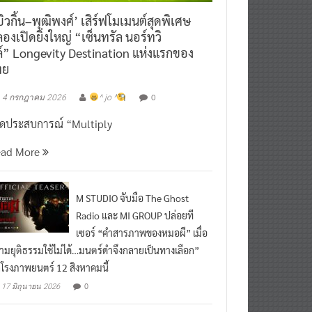
ิวกิ้น–พุฒิพงศ์’ เสิร์ฟโมเมนต์สุดพิเศษ
องเปิดยิ่งใหญ่ “เซ็นทรัล นอร์ทวิ
์” Longevity Destination แห่งแรกของ
ทย
0
4 กรกฎาคม 2026
^ jo ^
ิดประสบการณ์ “Multiply
ead More
M STUDIO จับมือ The Ghost
Radio และ MI GROUP ปล่อยที
เซอร์ “คำสารภาพของหมอผี” เมื่อ
ามยุติธรรมใช้ไม่ได้…มนตร์ดำจึงกลายเป็นทางเลือก”
กโรงภาพยนตร์ 12 สิงหาคมนี้
0
17 มิถุนายน 2026