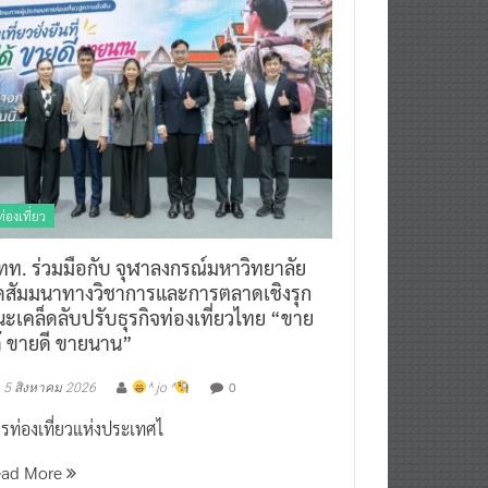
ท่องเที่ยว
ทท. ร่วมมือกับ จุฬาลงกรณ์มหาวิทยาลัย
ัดสัมมนาทางวิชาการและการตลาดเชิงรุก
ะเคล็ดลับปรับธุรกิจท่องเที่ยวไทย “ขาย
ด้ ขายดี ขายนาน”
0
5 สิงหาคม 2026
^ jo ^
รท่องเที่ยวแห่งประเทศไ
ead More