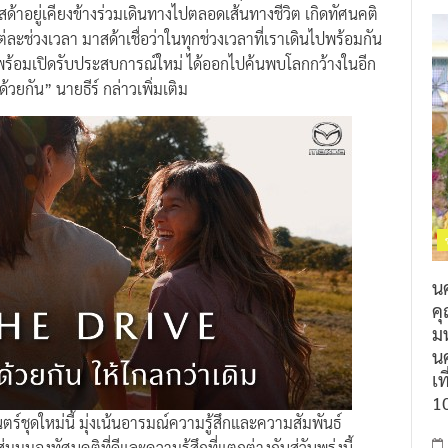
ด้าอยู่เคียงข้างร่วมเดินทางไปตลอดเส้นทางชีวิต เกิดทัศนคติ
ต่ละช่วงเวลา มาสด้าเชื่อว่าในทุกช่วงเวลาที่เราเดินไปพร้อมกัน
พร้อมเปิดรับประสบการณ์ใหม่ ได้ออกไปค้นพบโลกกว้างในอีก
ปด้วยกัน” นายธีร์ กล่าวเพิ่มเติม
น
ค
ม
นค
เท
1
ชุดใหม่นี้ มุ่งเน้นอารมณ์ความรู้สึกและความสัมพันธ์
มมองทัศนคติที่ดีและความรู้สึกที่แตกต่างกันสู่วันพรุ่งนี้