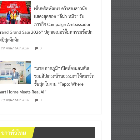
เซ็นทรัลพัฒนา คว้าสองสาวนัก
แสดงสุดฮอต “ลีน่า-หมิว” รับ
ภารกิจ Campaign Ambassador
rand Grand Sale 2026” ปลุกเอเนอร์จี้มหกรรมช้อปก
งปีสุดคึกคัก
0
29 พฤษภาคม 2026
“มาย ภาคภูมิ” เปิดห้องนอนลับ!
ชวนอัปเกรดบ้านธรรมดาให้สมาร์ท
ขั้นสุด ในงาน “Tapo: Where
art Home Meets Real AI”
0
18 พฤษภาคม 2026
ข่าวทั่วไทย