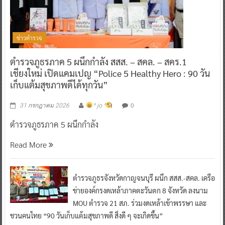
ข่าวตำรวจ
ตำรวจภูธรภาค 5 ผนึกกำลัง สสส. – สคล. – สคร.1
เชียงใหม่ เปิดแคมเปญ “Police 5 Healthy Hero : 90 วัน
เก็บแต้มสุขภาพดีได้ทุกวัน”
0
31 กรกฎาคม 2026
^ jo ^
ตำรวจภูธรภาค 5 ผนึกกำลัง
Read More
ตำรวจภูธรจังหวัดกาญจนบุรี ผนึก สสส.-สคล. เครือ
ข่ายองค์กรงดเหล้าภาคตะวันตก 8 จังหวัด ลงนาม
MOU ตำรวจ 21 สภ. ร่วมงดเหล้าเข้าพรรษา และ
ชวนคนไทย “90 วันเก็บแต้มสุขภาพดี สิ่งดี ๆ จะเกิดขึ้น”