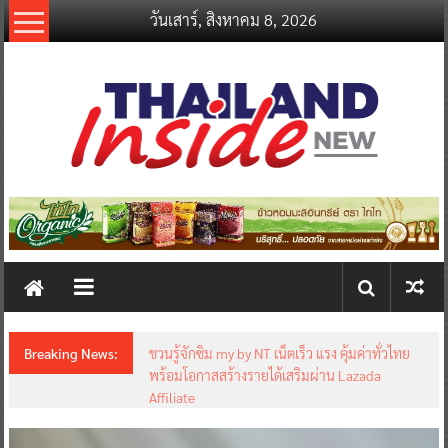
Skip
วันเสาร์, สิงหาคม 8, 2026
to
content
thailandinsidenew.com
Thailand
Inside
New
Breaking News:
ชวนรู้จักซิม my by NT เน็ตเร็ว แรง คุ้มค่าทั่วไทย
พร้อมโอกาสสร้างรายได้เสริมผ่าน Lazada
Affiliate