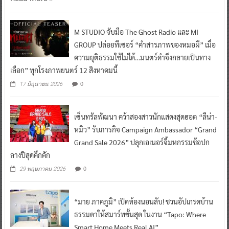
M STUDIO จับมือ The Ghost Radio และ MI
GROUP ปล่อยทีเซอร์ “คำสารภาพของหมอผี” เมื่อ
ความยุติธรรมใช้ไม่ได้…มนตร์ดำจึงกลายเป็นทาง
เลือก” ทุกโรงภาพยนตร์ 12 สิงหาคมนี้
0
17 มิถุนายน 2026
เซ็นทรัลพัฒนา คว้าสองสาวนักแสดงสุดฮอต “ลีน่า-
หมิว” รับภารกิจ Campaign Ambassador “Grand
Grand Sale 2026” ปลุกเอเนอร์จี้มหกรรมช้อปก
ลางปีสุดคึกคัก
0
29 พฤษภาคม 2026
“มาย ภาคภูมิ” เปิดห้องนอนลับ! ชวนอัปเกรดบ้าน
ธรรมดาให้สมาร์ทขั้นสุด ในงาน “Tapo: Where
Smart Home Meets Real AI”