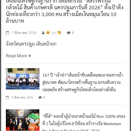
เคลื่อนเศรษฐกิจฐานราก จัดมหกรรม “สีสรรพรรณ
กล้วยไม้ สินค้าเกษตรดี นครปฐมการันตี 2026” ตั้งเป้าดึง
นักท่องเที่ยวกว่า 3,000 คน สร้างเม็ดเงินหมุนเวียน 10
ล้านบาท
0
7 สิงหาคม 2026
^ jo ^
จังหวัดนครปฐม เดินหน้ายก
Read More
167 ปี “เจ้าท่า”เดินหน้าขับเคลื่อนคมนาคมทางน้ำ
สู่อนาคต พัฒนาโครงสร้างพื้นฐาน ยกระดับความ
ปลอดภัย สร้างเศรษฐกิจไทยเติบโตอย่างยั่งยืน
0
5 สิงหาคม 2026
“ดีโด้” ตอกย้ำผู้นำตลาดน้ำผลไม้ Non 100% ครอง
ที่ 1 ในใจผู้บริโภค 8 ปีซ้อน คว้ารางวัล Marketeer
No.1 Brand Thailand 2025-2026