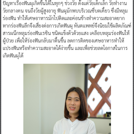
ปัญหาเรื่องฟันผุเกิดขึ้นได้ในทุกๆ ช่วงวัย ตั้งแต่วัยเด็กเล็ก วัยทำงาน
วัยกลางคน จนถึงวัยผู้สูงอายุ ฟันผุมักพบบริเวณซี่บดเคี้ยว ซึ่งมีหลุม
ร่องฟัน ทำให้เศษอาหารมักไปติดและค่อนข้างทำความสะอาดยาก
หากร่องฟันลึกจึงเสี่ยงต่อการเกิดฟันผุ ทันตแพทย์จึงนิยมใช้ผลิตภัณฑ์
สารผนึกหลุมร่องฟันเรซิน ชนิดแข็งตัวด้วยแสง เคลือบหลุมร่องฟันให้
ผู้ป่วย เพื่อให้ร่องฟันกลับมาตื้นขึ้น ลดการติดของเศษอาหารทำให้
แปรงฟันหรือทำความสะอาดได้ง่ายขึ้น และเพื่อช่วยลดโอกาสในการ
เกิดฟันผุได้