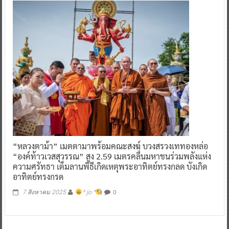
“หลวงตาม้า” เมตตามาพร้อมคณะสงฆ์ บวงสรวงเททองหล่อ
“องค์ท้าวเวสสุวรรณ” สูง 2.59 เมตรคลื่นมหาชนร่วมพลังแห่ง
ความศรัทธา เต็มลานพิธีเกิดเหตุพระอาทิตย์ทรงกลด บังเกิด
อาทิตย์ทรงกรด
0
7 สิงหาคม 2025
^ jo ^