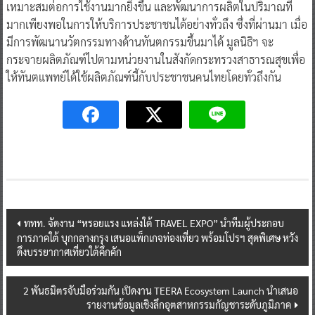
เหมาะสมต่อการใช้งานมากยิ่งขึ้น และพัฒนาการผลิตในปริมาณที่
มากเพียงพอในการให้บริการประชาชนได้อย่างทั่วถึง ซึ่งที่ผ่านมา เมื่อ
มีการพัฒนานวัตกรรมทางด้านทันตกรรมขึ้นมาได้ มูลนิธิฯ จะ
กระจายผลิตภัณฑ์ไปตามหน่วยงานในสังกัดกระทรวงสาธารณสุขเพื่อ
ให้ทันตแพทย์ได้ใช้ผลิตภัณฑ์นี้กับประชาชนคนไทยโดยทั่วถึงกัน
Post
ททท. จัดงาน “หรอยแรง แหล่งใต้ TRAVEL EXPO” นำทีมผู้ประกอบ
การภาคใต้ บุกกลางกรุง เสนอแพ็กเกจท่องเที่ยว พร้อมโปรฯ สุดพิเศษ หวัง
navigation
ดึงบรรยากาศเที่ยวใต้คึกคัก
2 พันธมิตรจับมือร่วมกัน เปิดงาน TEERA Ecosystem Launch นำเสนอ
รายงานข้อมูลเชิงลึกอุตสาหกรรมกัญชาระดับภูมิภาค