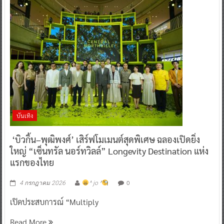
บันเทิง
‘บิวกิ้น–พุฒิพงศ์’ เสิร์ฟโมเมนต์สุดพิเศษ ฉลองเปิดยิ่ง
ใหญ่ “เซ็นทรัล นอร์ทวิลล์” Longevity Destination แห่ง
แรกของไทย
0
4 กรกฎาคม 2026
^ jo ^
เปิดประสบการณ์ “Multiply
Read More