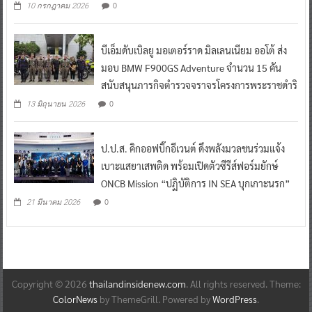
0
10 กรกฎาคม 2026
บีเอ็มดับเบิลยู มอเตอร์ราด มิลเลนเนียม ออโต้ ส่ง
มอบ BMW F900GS Adventure จำนวน 15 คัน
สนับสนุนภารกิจตำรวจจราจรโครงการพระราชดำริ
0
13 มิถุนายน 2026
ป.ป.ส. คิกออฟบิ๊กอีเวนต์ ดึงพลังมวลชนร่วมแจ้ง
เบาะแสยาเสพติด พร้อมเปิดตัวซีรีส์ฟอร์มยักษ์
ONCB Mission “ปฏิบัติการ IN SEA บุกเกาะนรก”
0
21 มีนาคม 2026
Copyright © 2026
thailandinsidenew.com
. All rights reserved. Theme:
ColorNews
by ThemeGrill. Powered by
WordPress
.