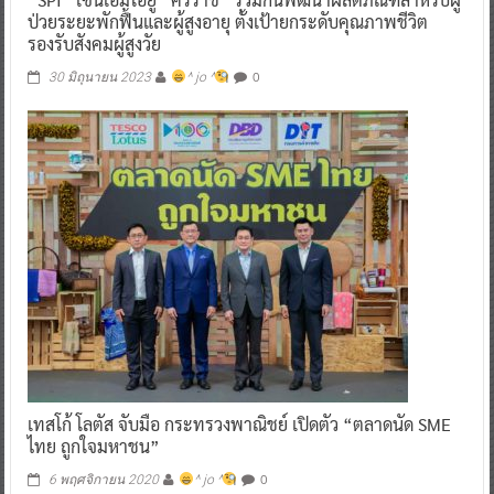
ป่วยระยะพักฟื้นและผู้สูงอายุ ตั้งเป้ายกระดับคุณภาพชีวิต
รองรับสังคมผู้สูงวัย
0
30 มิถุนายน 2023
^ jo ^
เทสโก้ โลตัส จับมือ กระทรวงพาณิชย์ เปิดตัว “ตลาดนัด SME
ไทย ถูกใจมหาชน”
0
6 พฤศจิกายน 2020
^ jo ^