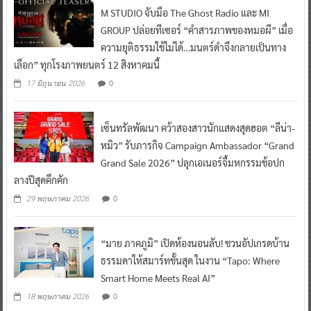
M STUDIO จับมือ The Ghost Radio และ MI
GROUP ปล่อยทีเซอร์ “คำสารภาพของหมอผี” เมื่อ
ความยุติธรรมใช้ไม่ได้…มนตร์ดำจึงกลายเป็นทาง
เลือก” ทุกโรงภาพยนตร์ 12 สิงหาคมนี้
0
17 มิถุนายน 2026
เซ็นทรัลพัฒนา คว้าสองสาวนักแสดงสุดฮอต “ลีน่า-
หมิว” รับภารกิจ Campaign Ambassador “Grand
Grand Sale 2026” ปลุกเอเนอร์จี้มหกรรมช้อปก
ลางปีสุดคึกคัก
0
29 พฤษภาคม 2026
“มาย ภาคภูมิ” เปิดห้องนอนลับ! ชวนอัปเกรดบ้าน
ธรรมดาให้สมาร์ทขั้นสุด ในงาน “Tapo: Where
Smart Home Meets Real AI”
0
18 พฤษภาคม 2026