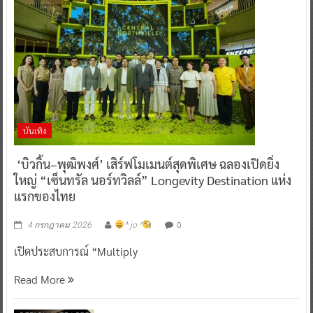
บันเทิง
‘บิวกิ้น–พุฒิพงศ์’ เสิร์ฟโมเมนต์สุดพิเศษ ฉลองเปิดยิ่ง
ใหญ่ “เซ็นทรัล นอร์ทวิลล์” Longevity Destination แห่ง
แรกของไทย
0
4 กรกฎาคม 2026
^ jo ^
เปิดประสบการณ์ “Multiply
Read More