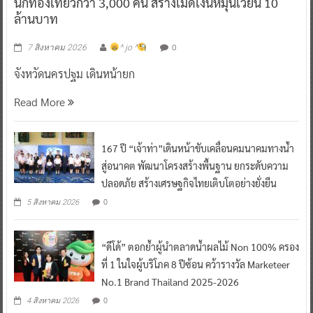
นักท่องเที่ยวกว่า 3,000 คน สร้างเม็ดเงินหมุนเวียน 10
ล้านบาท
0
7 สิงหาคม 2026
^ jo ^
จังหวัดนครปฐม เดินหน้ายก
Read More
167 ปี “เจ้าท่า”เดินหน้าขับเคลื่อนคมนาคมทางน้ำ
สู่อนาคต พัฒนาโครงสร้างพื้นฐาน ยกระดับความ
ปลอดภัย สร้างเศรษฐกิจไทยเติบโตอย่างยั่งยืน
0
5 สิงหาคม 2026
“ดีโด้” ตอกย้ำผู้นำตลาดน้ำผลไม้ Non 100% ครอง
ที่ 1 ในใจผู้บริโภค 8 ปีซ้อน คว้ารางวัล Marketeer
No.1 Brand Thailand 2025-2026
0
4 สิงหาคม 2026