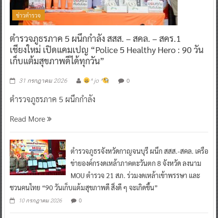
ข่าวตำรวจ
ตำรวจภูธรภาค 5 ผนึกกำลัง สสส. – สคล. – สคร.1
เชียงใหม่ เปิดแคมเปญ “Police 5 Healthy Hero : 90 วัน
เก็บแต้มสุขภาพดีได้ทุกวัน”
0
31 กรกฎาคม 2026
^ jo ^
ตำรวจภูธรภาค 5 ผนึกกำลัง
Read More
ตำรวจภูธรจังหวัดกาญจนบุรี ผนึก สสส.-สคล. เครือ
ข่ายองค์กรงดเหล้าภาคตะวันตก 8 จังหวัด ลงนาม
MOU ตำรวจ 21 สภ. ร่วมงดเหล้าเข้าพรรษา และ
ชวนคนไทย “90 วันเก็บแต้มสุขภาพดี สิ่งดี ๆ จะเกิดขึ้น”
0
10 กรกฎาคม 2026