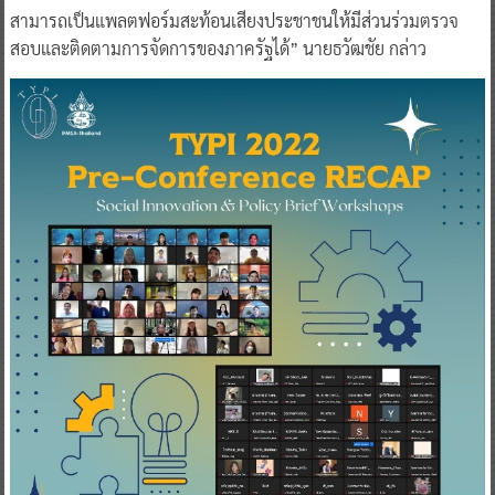
สามารถเป็นแพลตฟอร์มสะท้อนเสียงประชาชนให้มีส่วนร่วมตรวจ
สอบและติดตามการจัดการของภาครัฐได้” นายธวัฒชัย กล่าว