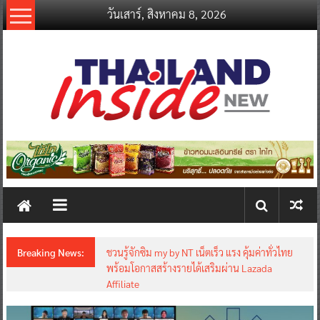
Skip
วันเสาร์, สิงหาคม 8, 2026
to
content
thailandinsidenew.com
Thailand
Inside
New
Breaking News:
ชวนรู้จักซิม my by NT เน็ตเร็ว แรง คุ้มค่าทั่วไทย
พร้อมโอกาสสร้างรายได้เสริมผ่าน Lazada
Affiliate