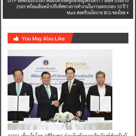
DITP จัดพิธีมอบประกาศนียบัตรเชิดชูเกียรติผู้ได้รับตรา T Mark ประจำปี
2565 พร้อมเดินหน้าปรับทิศทางการทำงานในวาระครบรอบ 10 ปี T
Mark สอดรับนโยบาย BCG ของไทย
You May Also Like
“SPI” เซ็นเอ็มโอยู “ศิริราช” ร่วมกันพัฒนาผลิตภัณฑ์สำหรับผู้