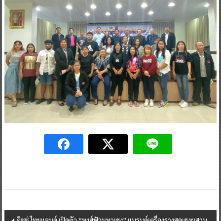
Post
อิชชู่ ไทยแลนด์ เปิดตัว “หงส์ฟ้ามหาเฮง” แบรนด์เครื่องรางสุดเฮงผสาน