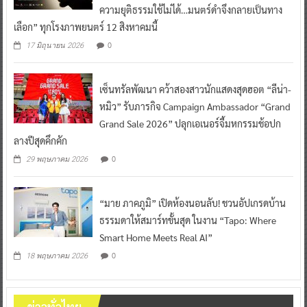
ความยุติธรรมใช้ไม่ได้…มนตร์ดำจึงกลายเป็นทาง
เลือก” ทุกโรงภาพยนตร์ 12 สิงหาคมนี้
0
17 มิถุนายน 2026
เซ็นทรัลพัฒนา คว้าสองสาวนักแสดงสุดฮอต “ลีน่า-
หมิว” รับภารกิจ Campaign Ambassador “Grand
Grand Sale 2026” ปลุกเอเนอร์จี้มหกรรมช้อปก
ลางปีสุดคึกคัก
0
29 พฤษภาคม 2026
“มาย ภาคภูมิ” เปิดห้องนอนลับ! ชวนอัปเกรดบ้าน
ธรรมดาให้สมาร์ทขั้นสุด ในงาน “Tapo: Where
Smart Home Meets Real AI”
0
18 พฤษภาคม 2026
ข่าวทั่วไทย