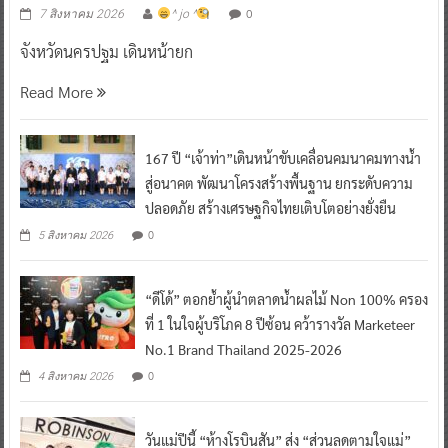
0
7 สิงหาคม 2026
^ jo ^
จังหวัดนครปฐม เดินหน้ายก
Read More
167 ปี “เจ้าท่า”เดินหน้าขับเคลื่อนคมนาคมทางน้ำ
สู่อนาคต พัฒนาโครงสร้างพื้นฐาน ยกระดับความ
ปลอดภัย สร้างเศรษฐกิจไทยเติบโตอย่างยั่งยืน
0
5 สิงหาคม 2026
“ดีโด้” ตอกย้ำผู้นำตลาดน้ำผลไม้ Non 100% ครอง
ที่ 1 ในใจผู้บริโภค 8 ปีซ้อน คว้ารางวัล Marketeer
No.1 Brand Thailand 2025-2026
0
4 สิงหาคม 2026
วันแม่ปีนี้ “ห้างโรบินสัน” ส่ง “ส่วนลดตามใจแม่”