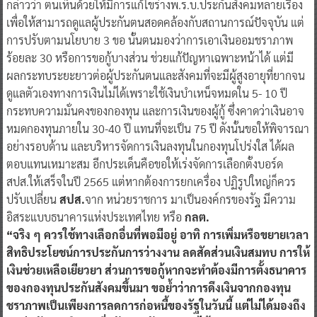
กล่าวว่า ตนเห็นด้วยให้มีการแก้ไขร่างพ.ร.บ.ประกันสังคมหลายเรื่อง
เพื่อให้สามารถดูแลผู้ประกันตนสอดคล้องกับสถานการณ์ปัจจุบัน แต่
การปรับตามนโยบาย 3 ขอ นั้นตนมองว่าการเอาเงินออมชราภาพ
ร้อยละ 30 หรือการขอกู้บางส่วน ช่วยแก้ปัญหาเฉพาะหน้าได้ แต่มี
ผลกระทบระยะยาวต่อผู้ประกันตนและสังคมที่จะมีผู้สูงอายุที่ยากจน
ดูแลตัวเองทางการเงินไม่ได้เพราะใช้เงินบำเหน็จหมดใน 5- 10 ปี
กระทบความมั่นคงของกองทุน และการเงินของผู้กู้ ซึ่งคาดว่าเงินอาจ
หมดกองทุนภายใน 30-40 ปี แทนที่จะเป็น 75 ปี ดังนั้นขอให้พิจารณา
อย่างรอบด้าน และบริหารจัดการเงินลงทุนในกองทุนโปร่งใส ได้ผล
ตอบแทนเหมาะสม อีกประเด็นคือขอให้เร่งจัดการเลือกตั้งบอร์ด
สปส.ให้เสร็จในปี 2565 แต่หากต้องการยกเครื่อง ปฏิรูปใหญ่ก็ควร
ปรับเปลี่ยน
สปส.
จาก หน่วยราชการ มาเป็นองค์กรของรัฐ มีความ
อิสระแบบธนาคารแห่งประเทศไทย หรือ
กลต.
“จริง ๆ ควรใช้ทางเลือกอื่นที่พอมีอยู่ อาทิ การเพิ่มหรือขยายเวลา
สิทธิประโยชน์การประกันการว่างงาน ลดสัดส่วนเงินสมทบ การให้
เงินช่วยเหลือเยียวยา ส่วนการขอกู้หากจะทำต้องมีการตั้งธนาคาร
ของกองทุนประกันสังคมขึ้นมา ขอย้ำว่าการดึงเงินจากกองทุน
ชราภาพเป็นเพียงการลดการก่อหนี้ของรัฐในวันนี้ แต่ไม่ได้มองถึง