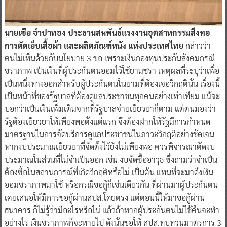
นายเซีย จำปาทอง ประธานสหพันธ์แรงงานอุตสาหกรรมสิ่งทอ
การตัดเย็บเสื้อผ้า และผลิตภัณฑ์หนัง แห่งประเทศไทย
กล่าวว่า
ตนไม่เห็นด้วยกับนโยบาย 3 ขอ เพราะเงินกองทุนประกันสังคมกรณี
ชราภาพ เป็นเงินที่ผู้ประกันตนออมไว้ใช้ยามชรา เหตุผลที่ระบุว่าเพื่อ
เป็นหนึ่งทางออกสำหรับผู้ประกันตนในยามที่ต้องเจอวิกฤตินั้น เรื่องนี้
เป็นหน้าที่ของรัฐบาลที่ต้องดูแลประชาชนทุกคนอย่างเท่าเทียม แม้จะ
บอกว่าเป็นเงินเพิ่มเติมจากที่รัฐบาลจ่ายเยียวยาก็ตาม แต่ตนมองว่า
รัฐต้องเยียวยาให้เพียงพอตั้งแต่แรก จึงต้องฝากให้รัฐมีการกำหนด
มาตรฐานในการจัดบริการดูแลประชาชนในภาวะวิกฤติอย่างชัดเจน
หากงบประมาณเยียวยาที่จัดตั้งไว้ยังไม่เพียงพอ ควรพิจารณาตัดงบ
ประมาณในส่วนที่ไม่จำเป็นออก เช่น งบจัดซื้ออาวุธ ซึ่งถามว่าจำเป็น
ต้องซื้อในสถานการณ์ที่เกิดวิกฤติหรือไม่ เป็นต้น แทนที่จะมาดึงเงิน
ออมชราภาพมาใช้ หรือกรณีขอกู้ก็เช่นเดียวกัน ที่ผ่านมาผู้ประกันตน
เคยเสนอให้มีการขอกู้ผ่านสปส.โดยตรง แต่ตอนนี้ให้มาขอกู้ผ่าน
ธนาคาร ก็ไม่รู้ว่ามีอะไรหรือไม่ แล้วถ้าหากผู้ประกันตนไม่ใช้คืนจะทำ
อย่างไร เงินชราภาพก็จะหายไป ดังนั้นขอให้ สปส.ทบทวนมาตรการ 3