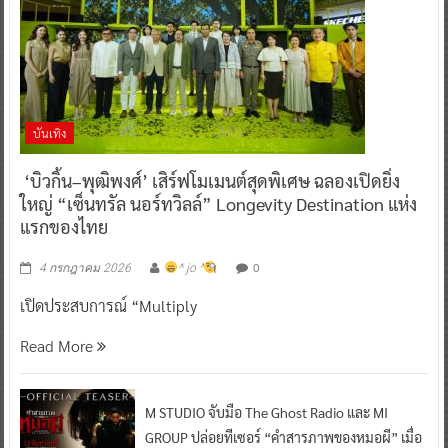
บันเทิง
‘บิวกิ้น–พุฒิพงศ์’ เสิร์ฟโมเมนต์สุดพิเศษ ฉลองเปิดยิ่ง
ใหญ่ “เซ็นทรัล นอร์ทวิลล์” Longevity Destination แห่ง
แรกของไทย
0
4 กรกฎาคม 2026
^ jo ^
เปิดประสบการณ์ “Multiply
Read More
M STUDIO จับมือ The Ghost Radio และ MI
GROUP ปล่อยทีเซอร์ “คำสารภาพของหมอผี” เมื่อ