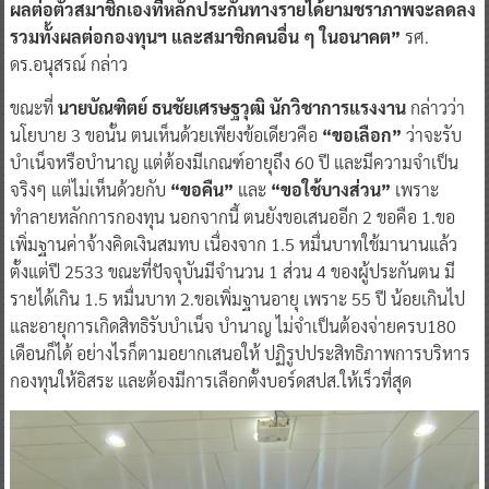
ผลต่อตัวสมาชิกเองที่หลักประกันทางรายได้ยามชราภาพจะลดลง
รวมทั้งผลต่อกองทุนฯ และสมาชิกคนอื่น ๆ ในอนาคต”
รศ.
ดร.อนุสรณ์ กล่าว
ขณะที่
นายบัณฑิตย์ ธนชัยเศรษฐวุฒิ นักวิชาการแรงงาน
กล่าวว่า
นโยบาย 3 ขอนั้น ตนเห็นด้วยเพียงข้อเดียวคือ
“ขอเลือก”
ว่าจะรับ
บำเน็จหรือบำนาญ แต่ต้องมีเกณฑ์อายุถึง 60 ปี และมีความจำเป็น
จริงๆ แต่ไม่เห็นด้วยกับ
“ขอคืน”
และ
“ขอใช้บางส่วน”
เพราะ
ทำลายหลักการกองทุน นอกจากนี้ ตนยังขอเสนออีก 2 ขอคือ 1.ขอ
เพิ่มฐานค่าจ้างคิดเงินสมทบ เนื่องจาก 1.5 หมื่นบาทใช้มานานแล้ว
ตั้งแต่ปี 2533 ขณะที่ปัจจุบันมีจำนวน 1 ส่วน 4 ของผู้ประกันตน มี
รายได้เกิน 1.5 หมื่นบาท 2.ขอเพิ่มฐานอายุ เพราะ 55 ปี น้อยเกินไป
และอายุการเกิดสิทธิรับบำเน็จ บำนาญ ไม่จำเป็นต้องจ่ายครบ180
เดือนก็ได้ อย่างไรก็ตามอยากเสนอให้ ปฏิรูปประสิทธิภาพการบริหาร
กองทุนให้อิสระ และต้องมีการเลือกตั้งบอร์ดสปส.ให้เร็วที่สุด