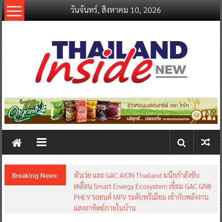
Skip
วันจันทร์, สิงหาคม 10, 2026
to
content
thailandinsidenew.com
Thailand
Inside
New
Breaking News:
หัวเว่ย และ GAC AION Thailand ผนึกกำลังขับ
เคลื่อน Smart Energy Ecosystem เชื่อม GAC GN8
PHEV รถยนต์ MPV ระดับพรีเมียม เข้ากับพลังงาน
แสงอาทิตย์ภายในบ้าน