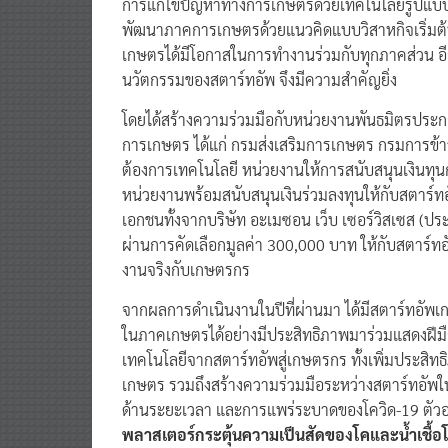
พัฒนาภาคการเกษตรด้วยแนวคิดแบบวิสาหกิจเริ่มต้น ด
เกษตรได้มีโอกาสในการทำงานร่วมกับทุกภาคส่วน อีก
นวัตกรรมของสตาร์ทอัพ จึงมีความสำคัญยิ่ง
โดยได้สร้างความร่วมมือกับหน่วยงานพันธมิตรปร
การเกษตร ได้แก่ กรมส่งเสริมการเกษตร กรมการข้าว
ต้องการเทคโนโลยี หน่วยงานให้การสนับสนุนเงิน
หน่วยงานพร้อมสนับสนุนเงินร่วมลงทุนให้กับสตาร์ท
เอกชนทั้งจากบริษัท อะเมซอน เว็บ เซอร์วิสเซส (ประ
ผ่านการคัดเลือกมูลค่า 300,000 บาท ให้กับสตาร
งานจริงกับเกษตรกร
จากผลการดำเนินงานในปีที่ผ่านมา ได้มีสตาร์ทอั
ในภาคเกษตรได้อย่างมีประสิทธิภาพมาร่วมแสดงฝีมื
เทคโนโลยีจากสตาร์ทอัพสู่เกษตรกร ทั้งเพิ่มประสิท
เกษตร รวมถึงสร้างความร่วมมือระหว่างสตาร์ทอัพใ
ด้านระยะเวลา และการแพร่ระบาดของโควิด-19 ตัวอย่า
พลาสเตอร์กระตุ้นความเป็นสัดของโคและน้ำเชื้อโ
อะกริเทค “สารเคลือบยืดอายุผัก ผลไม้ และผลไม้ตก