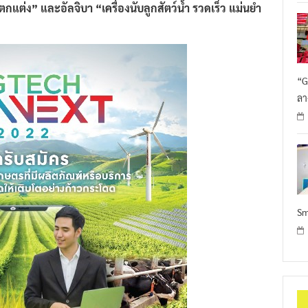
“G
ลา
Sm