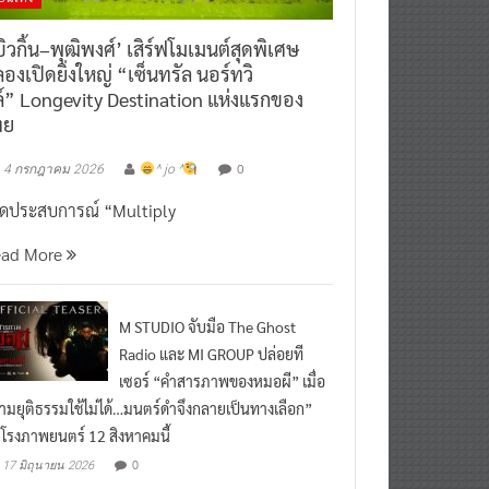
ิวกิ้น–พุฒิพงศ์’ เสิร์ฟโมเมนต์สุดพิเศษ
องเปิดยิ่งใหญ่ “เซ็นทรัล นอร์ทวิ
์” Longevity Destination แห่งแรกของ
ทย
0
4 กรกฎาคม 2026
^ jo ^
ิดประสบการณ์ “Multiply
ead More
M STUDIO จับมือ The Ghost
Radio และ MI GROUP ปล่อยที
เซอร์ “คำสารภาพของหมอผี” เมื่อ
ามยุติธรรมใช้ไม่ได้…มนตร์ดำจึงกลายเป็นทางเลือก”
กโรงภาพยนตร์ 12 สิงหาคมนี้
0
17 มิถุนายน 2026