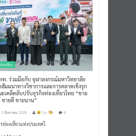
ท่องเที่ยว
ทท. ร่วมมือกับ จุฬาลงกรณ์มหาวิทยาลัย
ัดสัมมนาทางวิชาการและการตลาดเชิงรุก
ะเคล็ดลับปรับธุรกิจท่องเที่ยวไทย “ขาย
ด้ ขายดี ขายนาน”
0
5 สิงหาคม 2026
^ jo ^
รท่องเที่ยวแห่งประเทศไ
ead More