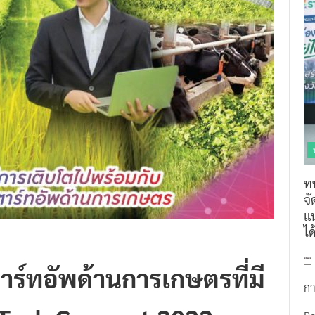
ท
จ
แน
ไ
ตาร์ทอัพด้านการเกษตรที่มี
กา
gTech Connext 2022
R