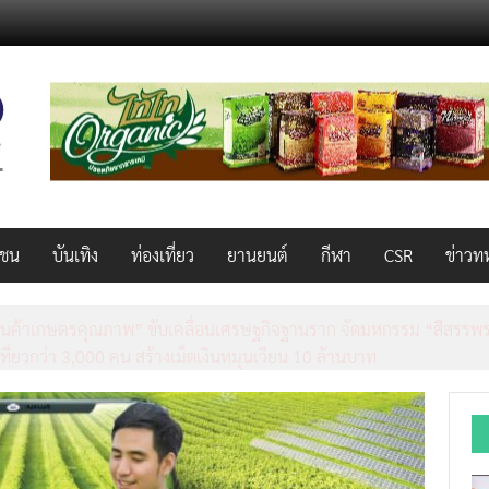
วชน
บันเทิง
ท่องเที่ยว
ยานยนต์
กีฬา
CSR
ข่าวท
็ว แรง คุ้มค่าทั่วไทยพร้อมโอกาสสร้างรายได้เสริมผ่าน Lazada Affiliate