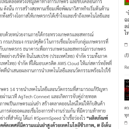
ังนั้น การสร้างสะพานเชื่อมเพื่อพัฒนาวิสาหกิจเริ่มต้นด้าน
‘บ
ทั้งสร้างโอกาสให้เกษตรกรได้เข้าใจและเข้าถึงเทคโนโลยีและ
ฉล
ลล
ไ
ะกอบด้วยหน่วยงานภายใต้กระทรวงเกษตรและสหกรณ์
 กรมประมง กรมปศุสัตว์ ในการเชื่อมโยงกับกลุ่มเกษตรกรที่
ทุนกับเกษตรกร ธนาคารเพื่อการเกษตรและสหกรณ์การเกษตร
เป
อัพอย่างบริษัท อินโนสเปรซ (ประเทศไทย) จำกัด รวมทั้งภาค
เทศไทย) จำกัด ที่ได้มอบเครดิต AWS Cloud ให้แก่สตาร์ทอัพที่
R
์ทอัพที่นำเสนอผลงานการนำเทคโนโลยีและนวัตกรรมพร้อมไปใช้
พเกษตร 14 รายนำเทคโนโลยีและนวัตกรรมที่สามารถแก้ปัญหา
อผ่านเวที AgTech Connext และเกิดการจับคู่ถ่ายทอด
ธิภาพเป็นเกษตรแม่นยำ สร้างตลาดออนไลน์ใหม่ให้กับสินค้า
คว
นการต่อยอดและเชื่มโยงการทำงานร่วมกัน ที่มีความท้าทาย
ทุ
งที่สำคัญ ได้แก่ #SpermSpeed น้ำเชื้อว่องไว
“ผลิตภัณฑ์
คคัดเพศที่มีความแม่นยำสูงด้วยเทคโนโลยีชีวภาพ, # อีเด็น
แต่ง” และอัลจิบา “เครื่องนับลูกสัตว์น้ำ รวดเร็ว แม่นยำ