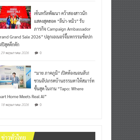
เซ็นทรัลพัฒนา คว้าสองสาวนัก
แสดงสุดฮอต “ลีน่า-หมิว” รับ
ภารกิจ Campaign Ambassador
rand Grand Sale 2026” ปลุกเอเนอร์จี้มหกรรมช้อปก
งปีสุดคึกคัก
0
29 พฤษภาคม 2026
“มาย ภาคภูมิ” เปิดห้องนอนลับ!
ชวนอัปเกรดบ้านธรรมดาให้สมาร์ท
ขั้นสุด ในงาน “Tapo: Where
art Home Meets Real AI”
0
18 พฤษภาคม 2026
ข่าวทั่วไทย