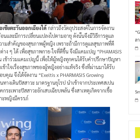
คเอเชียตะวันออกเฉียงใต้
กล่าวถึงวัตถุประสงค์ในการจัดงาน
“G
บซ้อนและมีการเปลี่ยนแปลงไปตามอายุ ดังนั้นจึงมีวิธีการดูแล
ลา
ความสำคัญของสุขภาพผู้หญิง เพราะถ้ามีการดูแลสุขภาพที่ดี
่าง ๆ ได้ เพื่อสุขภาพกาย-ใจที่ดีขึ้น จึงมีแคมเปญ “PHAMASIS
าน เข้าร่วมแคมเปญนี้ เพื่อให้ผู้หญิงทุกคนได้รับคำปรึกษาปัญหา
ข้าใจเรื่องสุขภาพของผู้หญิงอย่างแท้จริง ซึ่งที่ผ่านมาได้รับ
ารขอบคุณ จึงได้จัดงาน “Exeltis x PHARMASIS Growing
้อในทางเดินปัสสาวะ มาตรฐานยุโรป นำเข้าจากประเทศสเปน
รคกระเพาะปัสสาวะอักเสบเฉียบพลัน ซึ่งสาเหตุเกิดจากเชื้อ
Sm
พาะหญิงมีครรภ์