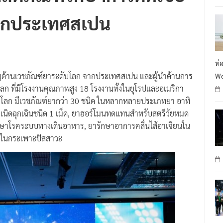
ผลิตภัณฑ์รักษาการติดเชื้อ
R
จากประเทศสเปน
ท่
าญด้านเวชภัณฑ์ยาระดับโลก จากประเทศสเปน และผู้นำด้านการ
We
ลก ที่มีโรงงานคุณภาพสูง 18 โรงงานทั้งในยุโรปและอเมริกา
่วโลก มีเวชภัณฑ์ยากว่า 30 ชนิด ในหลากหลายประเภทยา อาทิ
เนิดฉุกเฉินชนิด 1 เม็ด, ยาฮอร์โมนทดแทนสำหรับสตรีวัยหมด
ักษาโรคระบบทางเดินอาหาร, ยารักษาอาการคลื่นไส้อาเจียนใน
ื้อในกระเพาะปัสสาวะ