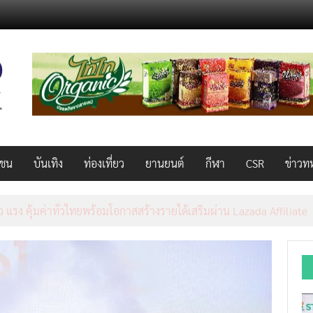
วชน
บันเทิง
ท่องเที่ยว
ยานยนต์
กีฬา
CSR
ข่าวท
AL 2026 ผนึก Bio+HealthTech INTERNATIONAL และ FutureCHEM 
และสุขภาพ ยกระดับไทยสู่ศูนย์กลางอาเซียน