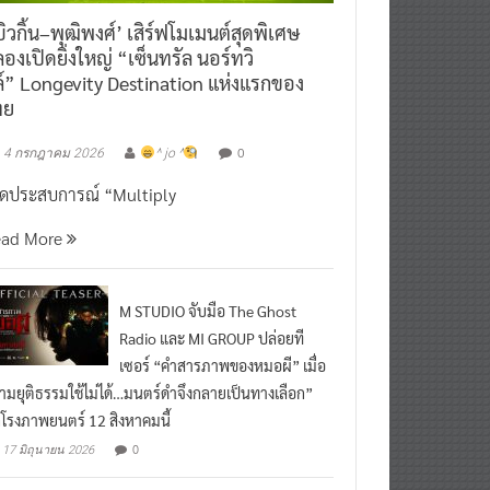
ิวกิ้น–พุฒิพงศ์’ เสิร์ฟโมเมนต์สุดพิเศษ
องเปิดยิ่งใหญ่ “เซ็นทรัล นอร์ทวิ
์” Longevity Destination แห่งแรกของ
ทย
0
4 กรกฎาคม 2026
^ jo ^
ิดประสบการณ์ “Multiply
ead More
M STUDIO จับมือ The Ghost
Radio และ MI GROUP ปล่อยที
เซอร์ “คำสารภาพของหมอผี” เมื่อ
ามยุติธรรมใช้ไม่ได้…มนตร์ดำจึงกลายเป็นทางเลือก”
กโรงภาพยนตร์ 12 สิงหาคมนี้
0
17 มิถุนายน 2026