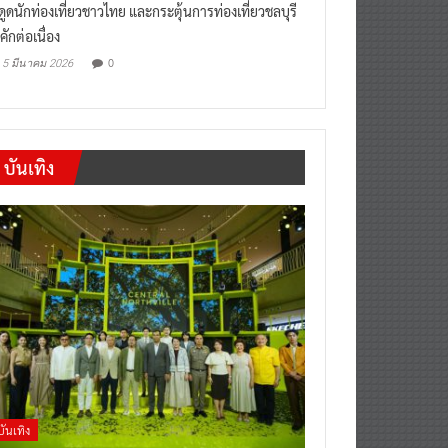
“เที่ยวสบายๆสไตล์ชลบุรี” หวัง
งดูดนักท่องเที่ยวชาวไทย และกระตุ้นการท่องเที่ยวชลบุรี
คักต่อเนื่อง
0
5 มีนาคม 2026
บันเทิง
บันเทิง