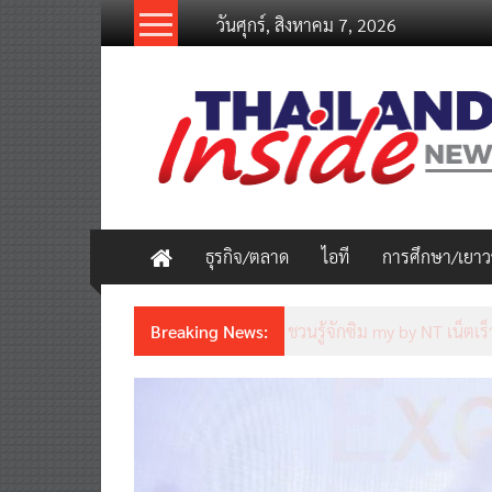
Skip
วันศุกร์, สิงหาคม 7, 2026
to
content
thailandinsidenew.com
Thailand
Inside
New
ธุรกิจ/ตลาด
ไอที
การศึกษา/เยา
Breaking News:
Thailand LAB INTERNATION
เคลื่อนนวัตกรรมวิทยาศาสตร์