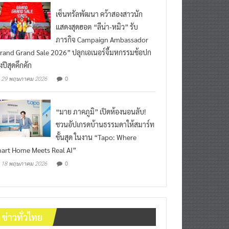
เซ็นทรัลพัฒนา คว้าสองสาวนัก
แสดงสุดฮอต “ลีน่า-หมิว” รับ
ภารกิจ Campaign Ambassador
rand Grand Sale 2026” ปลุกเอเนอร์จี้มหกรรมช้อปก
งปีสุดคึกคัก
0
29 พฤษภาคม 2026
“มาย ภาคภูมิ” เปิดห้องนอนลับ!
ชวนอัปเกรดบ้านธรรมดาให้สมาร์ท
ขั้นสุด ในงาน “Tapo: Where
art Home Meets Real AI”
0
18 พฤษภาคม 2026
ข่าวทั่วไทย