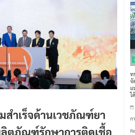
ท
จ
แน
ไ
มสำเร็จด้านเวชภัณฑ์ยา
กา