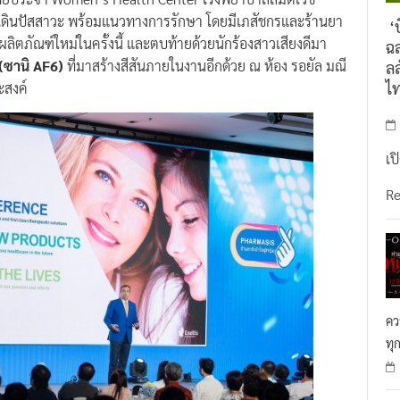
พทย์ประจำ Women’s Health Center โรงพยาบาลสมิติเวช
ทางเดินปัสสาวะ พร้อมแนวทางการรักษา โดยมีเภสัชกรและร้านยา
‘บ
ผลิตภัณฑ์ใหม่ในครั้งนี้ และตบท้ายด้วยนักร้องสาวเสียงดีมา
ฉล
 (ซานิ AF6)
ที่มาสร้างสีสันภายในงานอีกด้วย ณ ห้อง รอยัล มณี
ลล
ไ
ะสงค์
เป
R
คว
ทุ