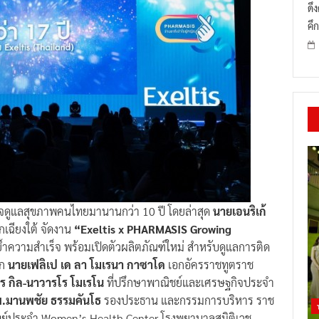
ดึ
คึก
ใจดูแลสุขภาพคนไทยมานานกว่า 10 ปี โดยล่าสุด
นายเอนริเก้
อกเฉียงใต้ จัดงาน
“Exeltis x PHARMASIS Growing
ำความสำเร็จ พร้อมเปิดตัวผลิตภัณฑ์ใหม่ สำหรับดูแลการติด
าก
นายเฟลิเป เด ลา โมเรนา กาซาโด
เอกอัครราชทูตราช
ร กิล-นาวารโร โมเรโน
ที่ปรึกษาพาณิชย์และเศรษฐกิจประจำ
.มานพชัย ธรรมคันโธ
รองประธาน และกรรมการบริหาร ราช