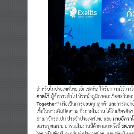
สำหรับในประเทศไทย เอ็กเซลทิส ได้รับความไว้วาง
คาลโว้
ผู้จัดการทั่วไป หัวหน้าภูมิภาคเอเชียตะวันอ
Together”
เพื่อเป็นการขอบคุณลูกค้าและการตอกย้
เชื้อในทางเดินปัสสาวะ ซึ่งภายในงาน ได้รับเกียรติจ
อาณาจักรสเปน ประจำประเทศไทย และ
นายอัลวาโ
สถานทูตสเปน มาร่วมในงานนี้ด้วย และครั้งนี้
รศ.นพ