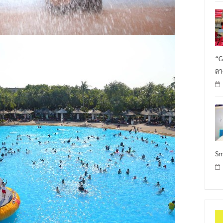
“G
ลา
Sm