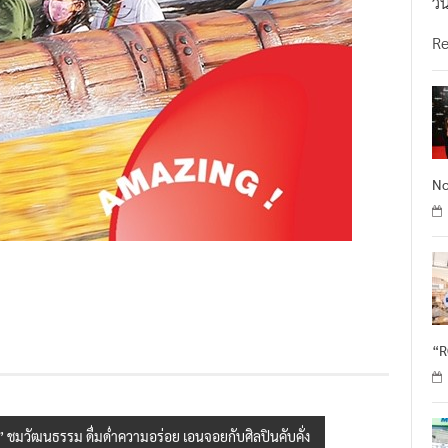
วั
R
No
“
ง” ชมวัฒนธรรม ดื่มด่ำความอร่อย เอนจอยกับศิลปินคับคั่ง