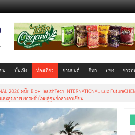
วชน
บันเทิง
ท่องเที่ยว
ยานยนต์
กีฬา
CSR
ข่าวท
AL 2026 ผนึก Bio+HealthTech INTERNATIONAL และ FutureCHEM 
และสุขภาพ ยกระดับไทยสู่ศูนย์กลางอาเซียน