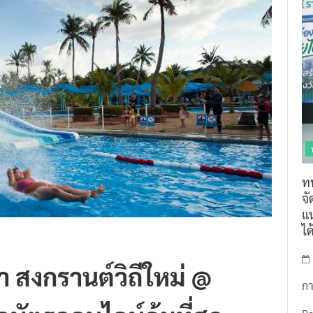
ท
จ
แน
ไ
ำ สงกรานต์วิถีใหม่ @
กา