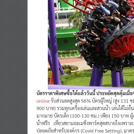
บัตรราคาพิเศษซื้อได้แล้ววันนี้ ประหยัดสุดคุ้มเมื่อ
online
รับส่วนลดสูงสุด 56% บัตรผู้ใหญ่ (สูง 131 
900 บาท) รวมทุกเครื่องเล่นและสวนน้ำ เล่นได้ไม่อั้น
มากมาย บัตรเด็ก (100-130 ซม.) เพียง 150 บาท ผู้สู
น้ำฟรี!! เที่ยวสยามอะเมซิ่งพาร์คสุดสบายใจเพราะเ
ปลอดภัยสำหรับองค์กร (Covid Free Setting), มา