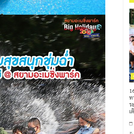
16
ท
ร
เต