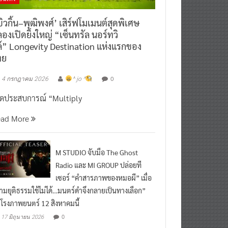
ิวกิ้น–พุฒิพงศ์’ เสิร์ฟโมเมนต์สุดพิเศษ
องเปิดยิ่งใหญ่ “เซ็นทรัล นอร์ทวิ
์” Longevity Destination แห่งแรกของ
ทย
0
4 กรกฎาคม 2026
^ jo ^
ิดประสบการณ์ “Multiply
ead More
M STUDIO จับมือ The Ghost
Radio และ MI GROUP ปล่อยที
เซอร์ “คำสารภาพของหมอผี” เมื่อ
ามยุติธรรมใช้ไม่ได้…มนตร์ดำจึงกลายเป็นทางเลือก”
กโรงภาพยนตร์ 12 สิงหาคมนี้
0
17 มิถุนายน 2026