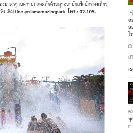
บรองมาตรฐานความปลอดภัยด้านสุขอนามัยเพื่อนักท่องเที่ยว
พิ่มเติม
line @siamamazingpark
โทร.: 02-105-
‘บ
ฉล
ลล
ไ
เป
R
คว
ทุ