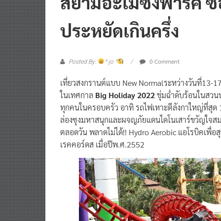
สยามอะเมซิ่งพาร์ค ซื้
ประหยัดเกินครึ่ง
0 Comment
Posted By:
^ jo ^
เที่ยวสงกรานต์แบบ New Normalระหว่างวันที่13-1
ในเทศกาล
Big Holiday 2022
ชุ่มฉ่ำดับร้อนในสว
ทุกคนในครอบครัว อาทิ รถไฟเหาะตีลังกาใหญ่ที่สุด 1
ล่องซุงมหาสนุกและผจญภัยแดนไดโนเสาร์ขวัญใจสมาช
ตลอดวัน พลาดไม่ได้!! Hydro Aerobic แอโรบิคเพื่อส
เรคคอร์ดส เมื่อปีพ.ศ.2552