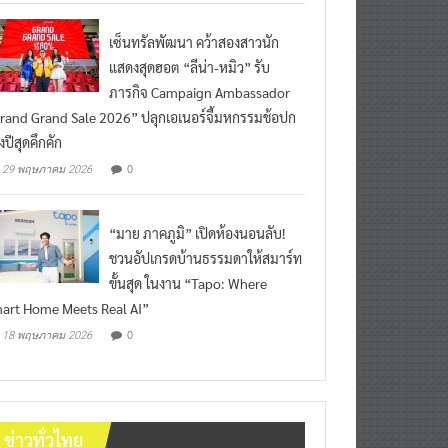
เซ็นทรัลพัฒนา คว้าสองสาวนัก
แสดงสุดฮอต “ลีน่า-หมิว” รับ
ภารกิจ Campaign Ambassador
rand Grand Sale 2026” ปลุกเอเนอร์จี้มหกรรมช้อปก
งปีสุดคึกคัก
0
29 พฤษภาคม 2026
“มาย ภาคภูมิ” เปิดห้องนอนลับ!
ชวนอัปเกรดบ้านธรรมดาให้สมาร์ท
ขั้นสุด ในงาน “Tapo: Where
art Home Meets Real AI”
0
18 พฤษภาคม 2026
ข่าวทั่วไทย