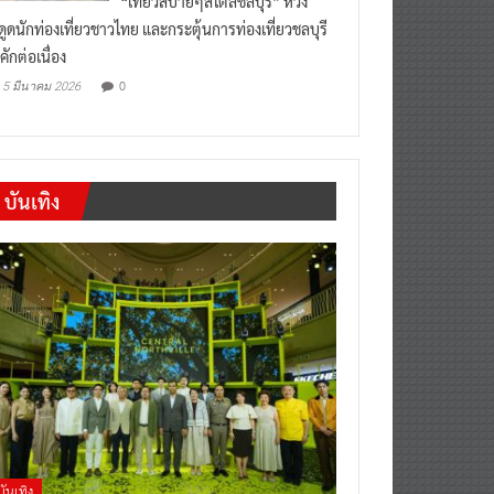
“เที่ยวสบายๆสไตล์ชลบุรี” หวัง
งดูดนักท่องเที่ยวชาวไทย และกระตุ้นการท่องเที่ยวชลบุรี
คักต่อเนื่อง
0
5 มีนาคม 2026
บันเทิง
บันเทิง