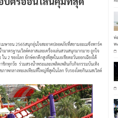
อบัตรออนไลน์คุ้มที่สุด
R
ท่
7เมษายน 2565สนุกอุ่นใจสะอาดปลอดภัยที่สยามอะเมซิ่งพาร์ค
We
นน้ำมาตรฐานเวิลด์คลาสและเครื่องเล่นสวนสนุกมากมาย ถูกใจ
 ใน 2 ของโลก ยักษ์ตกตึกสูงที่สุดในเอเชียตะวันออกเฉียงใต้
ิกทุกวัย ร่วมสรงน้ำพระและเพลิดเพลินกับกิจกรรมบันเทิง
ุขภาพกลางทะเลเทียมที่ใหญ่ที่สุดในโลก รับรองโดยกินเนสเวิลด์