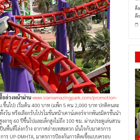
ดึ
คึก
ซื้อล่วงหน้าผ่าน
www.siamamazingpark.com/promotion-
ซม.ขึ้นไป) เริ่มต้น 400 บาท (แพ็ก 5 คน 2,000 บาท ปกติคนละ
ทั้งวัน หรือเลือกรับโปรโมชั่นหน้าเคาน์เตอร์จากพันธมิตรชั้นนำ
งอายุ 60 ปีขึ้นไปและเด็กสูงไม่ถึง 100 ซม. ผ่านประตูเล่นสวน
ป็นพื้นที่โล่งกว้าง อากาศถ่ายเทสะดวก มั่นใจกับมาตรการ
ตรการ UP-DMHTA, มาตรการป้องกันการติดเชื้อแบบครอบ