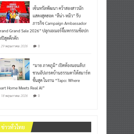
เซ็นทรัลพัฒนา คว้าสองสาวนัก
แสดงสุดฮอต “ลีน่า-หมิว” รับ
ภารกิจ Campaign Ambassador
rand Grand Sale 2026” ปลุกเอเนอร์จี้มหกรรมช้อปก
งปีสุดคึกคัก
0
29 พฤษภาคม 2026
“มาย ภาคภูมิ” เปิดห้องนอนลับ!
ชวนอัปเกรดบ้านธรรมดาให้สมาร์ท
ขั้นสุด ในงาน “Tapo: Where
art Home Meets Real AI”
0
18 พฤษภาคม 2026
ข่าวทั่วไทย