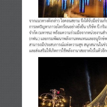
จากแนวทางดังกล่าว ไอคอนสยาม จึงได้จับมือร่วมกับ
การลดปัญหาภาวะโลกร้อนอย่างยั่งยืน บริษัท บี.กริม 
จำกัด (มหาชน) พร้อมความร่วมมือจากหน่วยงานสำค
(กฟน.) และกรมพัฒนาพลังงานทดแทนและอนุรักษ์พลั
สามารถมีประสบการณ์แห่งความสุข สนุกสนานในช่ว
และส่งเสริมให้เกิดการใช้พลังงานาสะอาดไปในตัวอีก