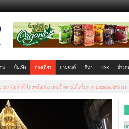
วชน
บันเทิง
ท่องเที่ยว
ยานยนต์
กีฬา
CSR
ข่าวท
็ว แรง คุ้มค่าทั่วไทยพร้อมโอกาสสร้างรายได้เสริมผ่าน Lazada Affiliate