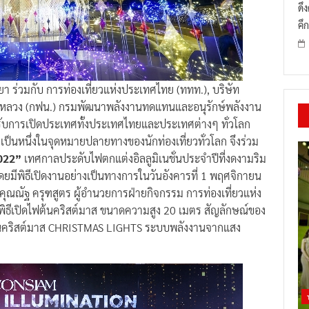
ดึ
คึก
ยา ร่วมกับ การท่องเที่ยวแห่งประเทศไทย (ททท.), บริษัท
นครหลวง (กฟน.) กรมพัฒนาพลังงานทดแทนและอนุรักษ์พลังงาน
บรับการเปิดประเทศทั้งประเทศไทยและประเทศต่างๆ ทั่วโลก
ป็นหนึ่งในจุดหมายปลายทางของนักท่องเที่ยวทั่วโลก จึงร่วม
022”
เทศกาลประดับไฟตกแต่งอิลลูมิเนชั่นประจำปีที่งดงามริม
 โดยมีพิธีเปิดงานอย่างเป็นทางการในวันอังคารที่ 1 พฤศจิกายน
คุณณัฐ ครุฑสูตร ผู้อำนวยการฝ่ายกิจกรรม การท่องเที่ยวแห่ง
พิธีเปิดไฟต้นคริสต์มาส ขนาดความสูง 20 เมตร สัญลักษณ์ของ
็นต้นคริสต์มาส CHRISTMAS LIGHTS ระบบพลังงานจากแสง