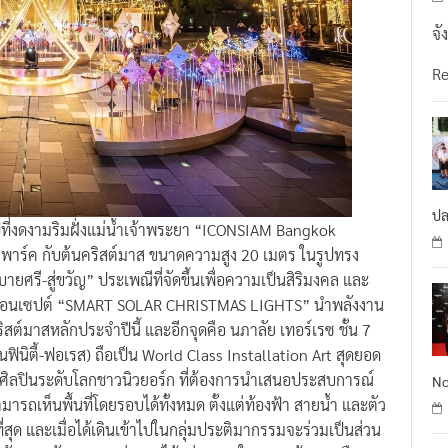
จั
R
ปล
ที่งดงามริมฝั่งแม่น้ำเจ้าพระยา “ICONSIAM Bangkok
์ พาร์ค กับต้นคริสต์มาส ขนาดความสูง 20 เมตร ในรูปทรง
ยศรี-สู่ขวัญ” ประเพณีที่จัดขึ้นเพื่อความเป็นสิริมงคล และ
023 ในคอนเซปต์ “SMART SOLAR CHRISTMAS LIGHTS” นำพลังงาน
ต์มาสหลักประจำปีนี้ และอีกจุดคือ นภาลัย เทอร์เรซ ชั้น 7
ฟินิตี้-ฟอเรส) ถือเป็น World Class Installation Art สุดยอด
ิลปินระดับโลกชาวนิวยอร์ก ที่ต้องการนำเสนอประสบการณ์
No
รถเห็นพื้นที่โดยรอบได้ทั้งหมด ตั้งแต่ท้องฟ้า สายน้ำ และตัว
ด และเมื่อได้เดินเข้าไปในกลุ่มประติมากรรมจะร่วมเป็นส่วน