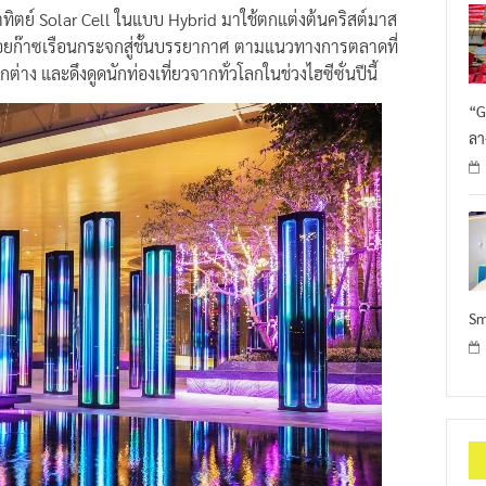
ย์ Solar Cell ในแบบ Hybrid มาใช้ตกแต่งต้นคริสต์มาส
อยก๊าซเรือนกระจกสู่ชั้นบรรยากาศ ตามแนวทางการตลาดที่
าง และดึงดูดนักท่องเที่ยวจากทั่วโลกในช่วงไฮซีซั่นปีนี้
“G
ลา
Sm