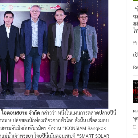
‘บ
ฉล
ลล
ไ
เป
R
คว
ษัท ไอคอนสยาม จำกัด
กล่าวว่า หนึ่งในแผนการตลาดปลายปีนี้
ทุ
ยปล่ยของนักท่องเที่ยวจากทั่วโลก ดังนั้น เพื่อส่งมอบ
นสยามจับมือกับพันธมิตร จัดงาน “ICONSIAM Bangkok
งแม่น้ำเจ้าพระยา โดยปีนี้เน้นคอนเซปต์ “SMART SOLAR