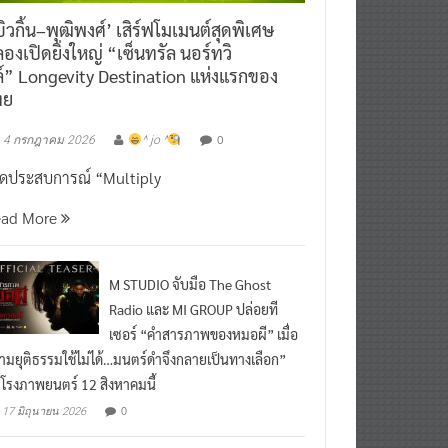
ิวกิ้น–พุฒิพงศ์’ เสิร์ฟโมเมนต์สุดพิเศษ
องเปิดยิ่งใหญ่ “เซ็นทรัล นอร์ทวิ
์” Longevity Destination แห่งแรกของ
ทย
0
4 กรกฎาคม 2026
^ jo ^
ิดประสบการณ์ “Multiply
ead More
M STUDIO จับมือ The Ghost
Radio และ MI GROUP ปล่อยที
เซอร์ “คำสารภาพของหมอผี” เมื่อ
ามยุติธรรมใช้ไม่ได้…มนตร์ดำจึงกลายเป็นทางเลือก”
กโรงภาพยนตร์ 12 สิงหาคมนี้
0
17 มิถุนายน 2026