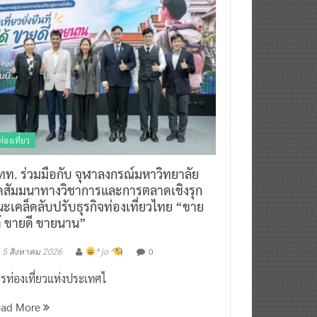
ท่องเที่ยว
ทท. ร่วมมือกับ จุฬาลงกรณ์มหาวิทยาลัย
ัดสัมมนาทางวิชาการและการตลาดเชิงรุก
ะเคล็ดลับปรับธุรกิจท่องเที่ยวไทย “ขาย
ด้ ขายดี ขายนาน”
0
5 สิงหาคม 2026
^ jo ^
รท่องเที่ยวแห่งประเทศไ
ead More