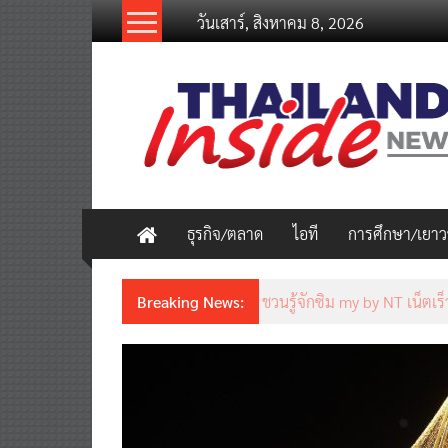
Skip
วันเสาร์, สิงหาคม 8, 2026
to
content
thailandinsidenew.com
Thailand
Inside
New
ธุรกิจ/ตลาด
ไอที
การศึกษา/เยา
Breaking News:
ชวนรู้จักซิม my by NT เน็ตเร