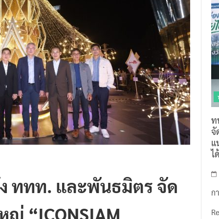
ท
จ
แน
ไ
ง ททท. และพันธมิตร จัด
กา
ใหญ่ “ICONSIAM
R