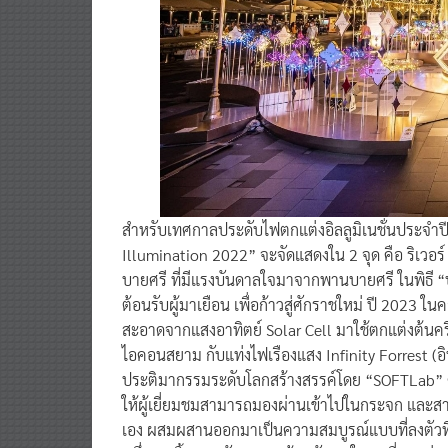
สำหรับเทศกาลประดับไฟตกแต่งอิลลูมิเนชั่นประจำปี
Illumination 2022” จะจัดแสดงใน 2 จุด คือ ริเวอร
บายศรี ที่มีแรงบันดาลใจมาจากพานบายศรี ในพิธี “บา
ต้อนรับผู้มาเยือน เพื่อก้าวสู่ศักราชใหม่ ปี 2
สะอาดจากแสงอาทิตย์ Solar Cell มาใช้ตกแต่งต้นคริส
ไอคอนสยาม กับแท่งไฟเรืองแสง Infinity Forrest (อิน
ประติมากรรมระดับโลกสร้างสรรค์โดย “SOFTLab” ศ
ให้ผู้เยี่ยมชมสามารถมองผ่านเข้าไปในกระจก และสามา
เอง ผสมผสานออกมาเป็นความสมบูรณ์แบบที่ลงตัวที่สุ