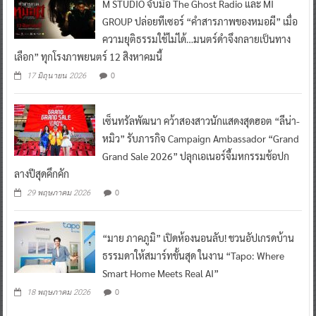
M STUDIO จับมือ The Ghost Radio และ MI
GROUP ปล่อยทีเซอร์ “คำสารภาพของหมอผี” เมื่อ
ความยุติธรรมใช้ไม่ได้…มนตร์ดำจึงกลายเป็นทาง
เลือก” ทุกโรงภาพยนตร์ 12 สิงหาคมนี้
0
17 มิถุนายน 2026
เซ็นทรัลพัฒนา คว้าสองสาวนักแสดงสุดฮอต “ลีน่า-
หมิว” รับภารกิจ Campaign Ambassador “Grand
Grand Sale 2026” ปลุกเอเนอร์จี้มหกรรมช้อปก
ลางปีสุดคึกคัก
0
29 พฤษภาคม 2026
“มาย ภาคภูมิ” เปิดห้องนอนลับ! ชวนอัปเกรดบ้าน
ธรรมดาให้สมาร์ทขั้นสุด ในงาน “Tapo: Where
Smart Home Meets Real AI”
0
18 พฤษภาคม 2026