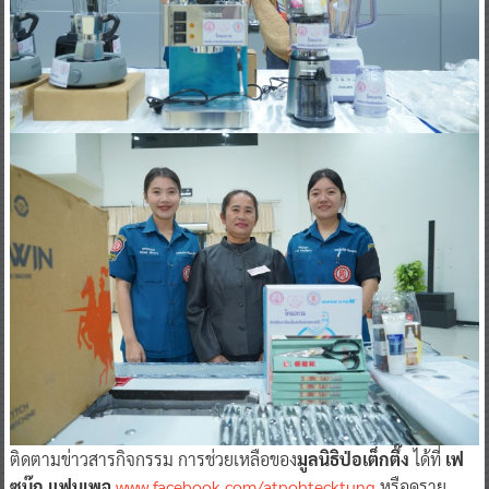
ติดตามข่าวสารกิจกรรม การช่วยเหลือของ
มูลนิธิป่อเต็กตึ๊ง
ได้ที่
เฟ
ซบุ๊ก แฟนเพจ
www.facebook.com/atpohtecktung
หรือดูราย