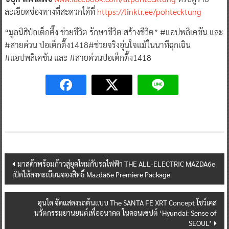
ละเอียดช่องทางที่สะดวกได้ที่
https://linktr.ee/pohtecktung
“มูลนิธิป่อเต็กตึ๊ง ช่วยชีวิต รักษาชีวิต สร้างชีวิต” #แอปพลิเคชัน และ
#สายด่วน ป่อเต็กตึ๊ง1418#ช่วยจริงอุ่นใจแม้ในนาทีฉุกเฉิน
#แอปพลิเคชัน และ #สายด่วนป่อเต็กตึ๊ง1418
Post
มาสด้าพร้อมก้าวสู่ยุคใหม่กับรถไฟฟ้า THE ALL-ELECTRIC MAZDA6e
เปิดให้ลงทะเบียนจองสิทธิ์ Mazda6e Premiere Package
navigation
ฮุนได จัดแสดงรถต้นแบบ The SANTA FE XRT Concept โชว์เคส
นวัตกรรมยานยนต์เพื่ออนาคต ในคอนเซปต์ ‘Hyundai: Sense of
SEOUL’