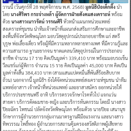
วานนี้ (วันศุกร์ที่ 28 พฤศจิกายน พ.ศ. 2568)
มูลนิธิป่อเต็กตึ๊ง
นำ
โดย
นางศิริพร กระจ่างหล้า ผู้จัดการฝ่ายสังคมสงเคราะห์
พร้อม
ด้วย
นางสาวเนาวรัตน์ วรรณศิริ
หัวหน้าแผนกหน่วยแพทย์
สงเคราะห์ชุมชน นำทีมเจ้าหน้าที่แผนกส่งเสริมการศึกษาและอาชีพ
ลงพื้นที่จังหวัดพิษณุโลก มอบวัสดุอุปกรณ์ประกอบอาชีพ แก่ สตรี
บุรุษ พ่อเลี้ยงเดี่ยว หรือผู้ที่มีความหลากหลายทางเพศ ที่มีความรู้และ
ความสามารถ ฐานะยากจน ขาดแคลนวัสดุอุปกรณ์ในการประกอบ
อาชีพ จำนวน 17 ราย คิดเป็นมูลค่า 339,410 บาท พร้อมมอบรถเข็น
วีลแชร์แก่ผู้พิการ จำนวน 15 ราย คิดเป็นมูลค่า 45,000 บาท คิดเป็น
มูลค่าทั้งสิ้น 384,410 บาท (สามแสนแปดหมื่นสี่พันสี่ร้อยสิบบาท
ถ้วน) นอกจากนี้ มูลนิธิฯ ยังได้จัดหน่วยแพทย์สงเคราะห์ชุมชน นำทีม
แพทย์อาสาฯ เจ้าหน้าที่หน่วยแพทย์ และอาสาสมัคร ออกหน่วยให้
บริการประชาชนฟรี อาทิ บริการตรวจรักษาโรคทั่วไป แจกแว่น
สายตา บริการตัดผมชาย-หญิง และบริการทันตกรรม โดยมี นางสาว
ปิยะฉัตร ไพชนม์ ปลัดจังหวัดพิษณุโลก พร้อมด้วย นายปิยะ เสนานุช
รักษาการผู้อำนวยการกลุ่มงานมาตรฐานฝีมือแรงงาน และนางสาว
ทิพวรรณ โพธิ์ทอง ผู้อำนวยการสถานคุ้มครองสวัสดิภาพผู้เสียหาย