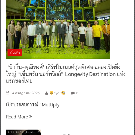
บันเทิง
‘บิวกิ้น–พุฒิพงศ์’ เสิร์ฟโมเมนต์สุดพิเศษ ฉลองเปิดยิ่ง
ใหญ่ “เซ็นทรัล นอร์ทวิลล์” Longevity Destination แห่ง
แรกของไทย
0
4 กรกฎาคม 2026
^ jo ^
เปิดประสบการณ์ “Multiply
Read More