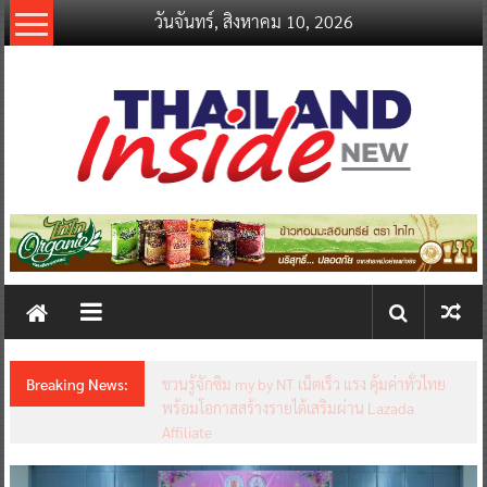
Skip
วันจันทร์, สิงหาคม 10, 2026
to
content
thailandinsidenew.com
Thailand
Inside
New
Breaking News:
ชวนรู้จักซิม my by NT เน็ตเร็ว แรง คุ้มค่าทั่วไทย
พร้อมโอกาสสร้างรายได้เสริมผ่าน Lazada
Affiliate