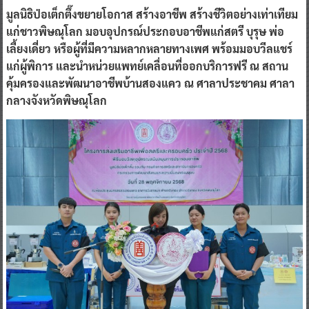
มูลนิธิป่อเต็กตึ๊งขยายโอกาส สร้างอาชีพ สร้างชีวิตอย่างเท่าเทียม
แก่ชาวพิษณุโลก มอบอุปกรณ์ประกอบอาชีพแก่สตรี บุรุษ พ่อ
เลี้ยงเดี่ยว หรือผู้ที่มีความหลากหลายทางเพศ พร้อมมอบวีลแชร์
แก่ผู้พิการ และนำหน่วยแพทย์เคลื่อนที่ออกบริการฟรี ณ สถาน
คุ้มครองและพัฒนาอาชีพบ้านสองแคว ณ ศาลาประชาคม ศาลา
กลางจังหวัดพิษณุโลก