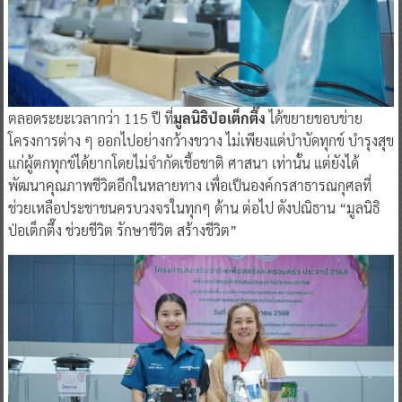
ตลอดระยะเวลากว่า 115 ปี ที่
มูลนิธิป่อเต็กตึ๊ง
ได้ขยายขอบข่าย
โครงการต่าง ๆ ออกไปอย่างกว้างขวาง ไม่เพียงแต่บำบัดทุกข์ บำรุงสุข
แก่ผู้ตกทุกข์ได้ยากโดยไม่จำกัดเชื้อชาติ ศาสนา เท่านั้น แต่ยังได้
พัฒนาคุณภาพชีวิตอีกในหลายทาง เพื่อเป็นองค์กรสาธารณกุศลที่
ช่วยเหลือประชาชนครบวงจรในทุกๆ ด้าน ต่อไป ดังปณิธาน “มูลนิธิ
ป่อเต็กตึ๊ง ช่วยชีวิต รักษาชีวิต สร้างชีวิต”