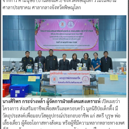
จากการ ค้ามนุษย์ (บ้านสองแคว) จังหวัดพิษณุโลก ร่วมในพิธี ณ
ศาลาประชาคม ศาลากลางจังหวัดพิษณุโลก
นางศิริพร กระจ่างหล้า ผู้จัดการฝ่ายสังคมสงเคราะห์
เปิดเผยว่า
โครงการ ส่งเสริมอาชีพเพื่อสตรีและครอบครัว มูลนิธิป่อเต็กตึ๊ง มี
วัตถุประสงค์เพื่อมอบวัสดุอุปกรณ์ประกอบอาชีพ แก่ สตรี บุรุษ พ่อ
เลี้ยงเดี่ยว ผู้ด้อยโอกาสทางสังคม หรือผู้ที่มีความหลากหลายทางเพศ