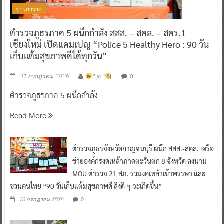
ข่าวตำรวจ
ตำรวจภูธรภาค 5 ผนึกกำลัง สสส. – สคล. – สคร.1
เชียงใหม่ เปิดแคมเปญ “Police 5 Healthy Hero : 90 วัน
เก็บแต้มสุขภาพดีได้ทุกวัน”
0
31 กรกฎาคม 2026
^ jo ^
ตำรวจภูธรภาค 5 ผนึกกำลัง
Read More
ตำรวจภูธรจังหวัดกาญจนบุรี ผนึก สสส.-สคล. เครือ
ข่ายองค์กรงดเหล้าภาคตะวันตก 8 จังหวัด ลงนาม
MOU ตำรวจ 21 สภ. ร่วมงดเหล้าเข้าพรรษา และ
ชวนคนไทย “90 วันเก็บแต้มสุขภาพดี สิ่งดี ๆ จะเกิดขึ้น”
0
10 กรกฎาคม 2026