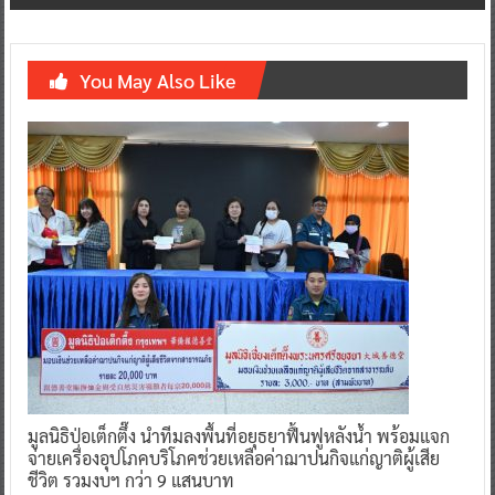
You May Also Like
มูลนิธิป่อเต็กตึ๊ง นำทีมลงพื้นที่อยุธยาฟื้นฟูหลังน้ำ พร้อมแจก
จ่ายเครื่องอุปโภคบริโภคช่วยเหลือค่าฌาปนกิจแก่ญาติผู้เสีย
ชีวิต รวมงบฯ กว่า 9 แสนบาท