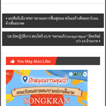
Post
เอปสันจับมือ WWF ขยายผลการฟื้นฟูทะเล พร้อมสร้างสังคมคาร์บอน
ต่ำเพื่ออนาคต
navigation
ปส.เปิดปฏิบัติการ สยบไพรี 65/8 “ทลายแก๊ง Gerøge Häper” ยึดทรัพย์
กว่า 64 ล้านบาท
You May Also Like