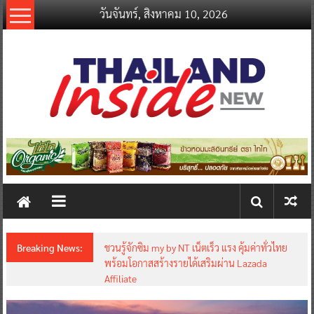
Skip
วันจันทร์, สิงหาคม 10, 2026
to
content
thailandinsidenew.com
Thailand
Inside
New
Breaking News:
ชวนรู้จักซิม my by NT เน็ตเร็ว แรง คุ้มค่าทั่วไทย
พร้อมโอกาสสร้างรายได้เสริมผ่าน Lazada
Affiliate