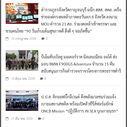
ตำรวจภูธรจังหวัดกาญจนบุรี ผนึก สสส.-สคล. เครือ
ข่ายองค์กรงดเหล้าภาคตะวันตก 8 จังหวัด ลงนาม
MOU ตำรวจ 21 สภ. ร่วมงดเหล้าเข้าพรรษา และ
ชวนคนไทย “90 วันเก็บแต้มสุขภาพดี สิ่งดี ๆ จะเกิดขึ้น”
0
10 กรกฎาคม 2026
บีเอ็มดับเบิลยู มอเตอร์ราด มิลเลนเนียม ออโต้ ส่ง
มอบ BMW F900GS Adventure จำนวน 15 คัน
สนับสนุนภารกิจตำรวจจราจรโครงการพระราชดำริ
0
13 มิถุนายน 2026
ป.ป.ส. คิกออฟบิ๊กอีเวนต์ ดึงพลังมวลชนร่วมแจ้ง
เบาะแสยาเสพติด พร้อมเปิดตัวซีรีส์ฟอร์มยักษ์
ONCB Mission “ปฏิบัติการ IN SEA บุกเกาะนรก”
0
21 มีนาคม 2026