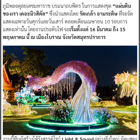
ภูมิพลอดุลยเดชมหาราช บรมนาถบพิตร ในการแสดงชุด
“แผ่นดิน
ของเรา เดอะมิวสิคัล”
ซึ่งนำแสดงโดย
รัดเกล้า อามระดิษ
ที่จะจัด
แสดงเฉพาะวันศุกร์และวันเสาร์ ตลอดเดือนเมษายน 10 รอบการ
แสดงเท่านั้น โดยงานประดับไฟ จะ
เริ่มตั้งแต่ 16 มีนาคม ถึง 15
พฤษภาคม นี้ ณ เมืองโบราณ จังหวัดสมุทรปราการ
งานนี้ทีมผู้สร้างได้รังสรรค์โชว์
Light & Sound
อย่างยิ่งใหญ่ จัดแสดง