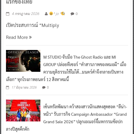
แรกของไทย
0
4 กรกฎาคม 2026
^ jo ^
เปิดประสบการณ์ “Multiply
Read More
M STUDIO จับมือ The Ghost Radio และ MI
GROUP ปล่อยทีเซอร์ “คำสารภาพของหมอผี” เมื่อ
ความยุติธรรมใช้ไม่ได้…มนตร์ดำจึงกลายเป็นทาง
เลือก” ทุกโรงภาพยนตร์ 12 สิงหาคมนี้
0
17 มิถุนายน 2026
เซ็นทรัลพัฒนา คว้าสองสาวนักแสดงสุดฮอต “ลีน่า-
หมิว” รับภารกิจ Campaign Ambassador “Grand
Grand Sale 2026” ปลุกเอเนอร์จี้มหกรรมช้อปก
ลางปีสุดคึกคัก