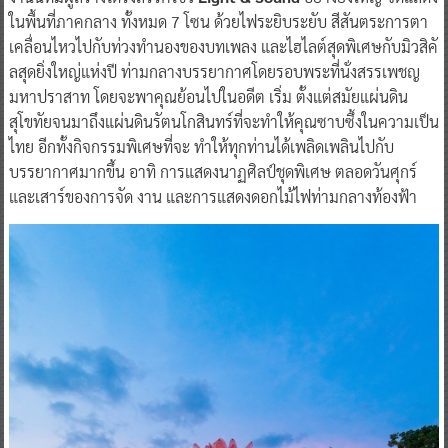
ในพื้นที่ภาคกลาง ทั้งหมด 7 โซน ด้วยไฟระยิบระยับ สีสันตระการตา
เคลื่อนไหวไปกับท่วงทํานองของบทเพลง และไฮไลต์สุดพิเศษกับมิวสิคั
ลสุดยิ่งใหญ่แห่งปี ท่ามกลางบรรยากาศโดยรอบพระที่นั่งสรรเพชญ
มหาปราสาท โดยจะพาคุณย้อนไปในอดีต เริ่ม ตั้งแต่สมัยแผ่นดิน
สุโขทัยจนมาถึงแผ่นดินรัตนโกสินทร์ที่จะทําให้คุณซาบซึ้งในความเป็น
ไทย อีกทั้งกิจกรรมพิเศษที่จะ ทําให้ทุกท่านได้เพลิดเพลินไปกับ
บรรยากาศมากขึ้น อาทิ การแสดงนาฏศิลป์ชุดพิเศษ ตลอดวันศุกร์
และเสาร์ของการจัด งาน และการแสดงดอกไม้ไฟท่ามกลางท้องฟ้า