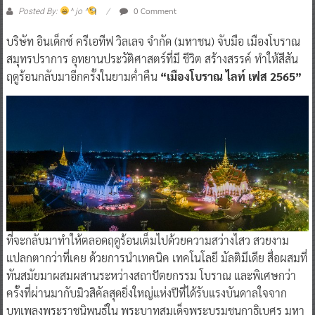
0 Comment
Posted By:
^ jo ^
บริษัท อินเด็กซ์ ครีเอทีฟ วิลเลจ จํากัด (มหาชน) จับมือ เมืองโบราณ
สมุทรปราการ อุทยานประวัติศาสตร์ที่มี ชีวิต สร้างสรรค์ ทำให้สีสัน
ฤดูร้อนกลับมาอีกครั้งในยามค่ำคืน
“เมืองโบราณ ไลท์ เฟส 2565”
ที่จะกลับมาทําให้ตลอดฤดูร้อนเต็มไปด้วยความสว่างไสว สวยงาม
แปลกตากว่าที่เคย ด้วยการนําเทคนิค เทคโนโลยี มัลติมีเดีย สื่อผสมที่
ทันสมัยมาผสมผสานระหว่างสถาปัตยกรรม โบราณ และพิเศษกว่า
ครั้งที่ผ่านมากับมิวสิคัลสุดยิ่งใหญ่แห่งปีที่ได้รับแรงบันดาลใจจาก
บทเพลงพระราชนิพนธ์ใน พระบาทสมเด็จพระบรมชนกาธิเบศร มหา