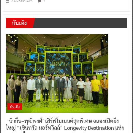
0
5 มีนาคม 2026
บันเทิง
บันเทิง
‘บิวกิ้น–พุฒิพงศ์’ เสิร์ฟโมเมนต์สุดพิเศษ ฉลองเปิดยิ่ง
ใหญ่ “เซ็นทรัล นอร์ทวิลล์” Longevity Destination แห่ง