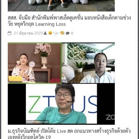
สสส. จับมือ สำนักพิมพ์พาสเอ็ดดูเคชั่น มอบหนังสือเด็กตามช่วง
วัย หยุดวิกฤต Learning Loss
0
21 มิถุนายน 2023
^ jo ^
ม.ธุรกิจบัณฑิตย์ เปิดโต๊ะ Live สด ถกแนวทางสร้างธุรกิจด้วยตัว
เองหลังวิกฤตโควิด-19