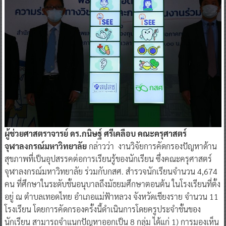
ผู้ช่วยศ
าสตราจารย์ ดร.กนิษฐ์ ศรีเคลือบ
คณะครุศาสตร์
จุฬาลงกรณ์มหาวิทยาลัย
กล่าวว่า งานวิจัยการคัดกรองปัญหาด้าน
สุขภาพที่เป็นอุปสรรคต่อการเรียนรู้ของนักเรียน ซึ่งคณะครุศาสตร์
จุฬาลงกรณ์มหาวิทยาลัย ร่วมกับกสศ. สำรวจนักเรียนจำนวน 4,674
คน ที่ศึกษาในระดับชั้นอนุบาลถึงมัธยมศึกษาตอนต้น ในโรงเรียนที่ตั้ง
อยู่ ณ ตำบลเทอดไทย อำเภอแม่ฟ้าหลวง จังหวัดเชียงราย จำนวน 11
โรงเรียน โดยการคัดกรองครั้งนี้ดำเนินการโดยครูประจำชั้นของ
นักเรียน สามารถจำแนกปัญหาออกเป็น 8 กลุ่ม ได้แก่ 1) การมองเห็น