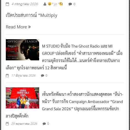
0
4 กรกฎาคม 2026
^ jo ^
เปิดประสบการณ์ “Multiply
Read More
M STUDIO จับมือ The Ghost Radio และ MI
GROUP ปล่อยทีเซอร์ “คำสารภาพของหมอผี” เมื่อ
ความยุติธรรมใช้ไม่ได้…มนตร์ดำจึงกลายเป็นทาง
เลือก” ทุกโรงภาพยนตร์ 12 สิงหาคมนี้
0
17 มิถุนายน 2026
เซ็นทรัลพัฒนา คว้าสองสาวนักแสดงสุดฮอต “ลีน่า-
หมิว” รับภารกิจ Campaign Ambassador “Grand
Grand Sale 2026” ปลุกเอเนอร์จี้มหกรรมช้อปก
ลางปีสุดคึกคัก
0
29 พฤษภาคม 2026