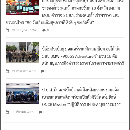
ตำรวจภูธรจังหวัดกาญจนบุรี ผนึก สสส.-สคล. เครือ
ข่ายองค์กรงดเหล้าภาคตะวันตก 8 จังหวัด ลงนาม
MOU ตำรวจ 21 สภ. ร่วมงดเหล้าเข้าพรรษา และ
ชวนคนไทย “90 วันเก็บแต้มสุขภาพดี สิ่งดี ๆ จะเกิดขึ้น”
0
10 กรกฎาคม 2026
บีเอ็มดับเบิลยู มอเตอร์ราด มิลเลนเนียม ออโต้ ส่ง
มอบ BMW F900GS Adventure จำนวน 15 คัน
สนับสนุนภารกิจตำรวจจราจรโครงการพระราชดำริ
0
13 มิถุนายน 2026
ป.ป.ส. คิกออฟบิ๊กอีเวนต์ ดึงพลังมวลชนร่วมแจ้ง
เบาะแสยาเสพติด พร้อมเปิดตัวซีรีส์ฟอร์มยักษ์
ONCB Mission “ปฏิบัติการ IN SEA บุกเกาะนรก”
0
21 มีนาคม 2026