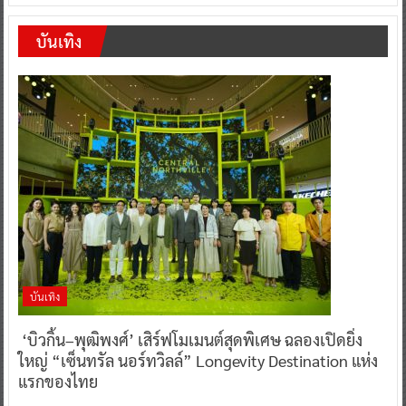
บันเทิง
บันเทิง
‘บิวกิ้น–พุฒิพงศ์’ เสิร์ฟโมเมนต์สุดพิเศษ ฉลองเปิดยิ่ง
ใหญ่ “เซ็นทรัล นอร์ทวิลล์” Longevity Destination แห่ง
แรกของไทย