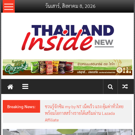
Skip
วันเสาร์, สิงหาคม 8, 2026
to
content
thailandinsidenew.com
Thailand
Inside
New
Breaking News:
ชวนรู้จักซิม my by NT เน็ตเร็ว แรง คุ้มค่าทั่วไทย
พร้อมโอกาสสร้างรายได้เสริมผ่าน Lazada
Affiliate