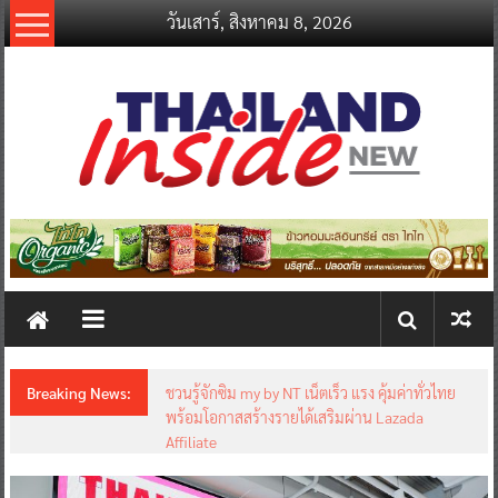
Skip
วันเสาร์, สิงหาคม 8, 2026
to
content
thailandinsidenew.com
Thailand
Inside
New
Breaking News:
ชวนรู้จักซิม my by NT เน็ตเร็ว แรง คุ้มค่าทั่วไทย
พร้อมโอกาสสร้างรายได้เสริมผ่าน Lazada
Affiliate