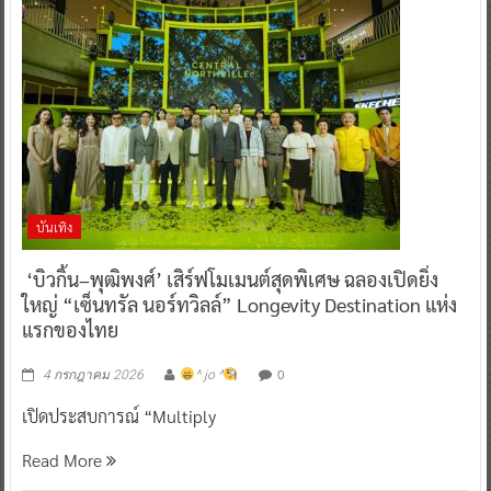
บันเทิง
‘บิวกิ้น–พุฒิพงศ์’ เสิร์ฟโมเมนต์สุดพิเศษ ฉลองเปิดยิ่ง
ใหญ่ “เซ็นทรัล นอร์ทวิลล์” Longevity Destination แห่ง
แรกของไทย
0
4 กรกฎาคม 2026
^ jo ^
เปิดประสบการณ์ “Multiply
Read More