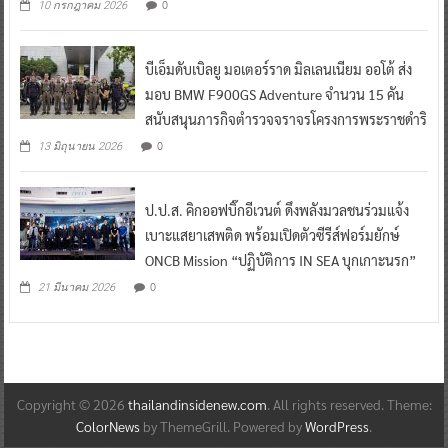
0
10 กรกฎาคม 2026
บีเอ็มดับเบิลยู มอเตอร์ราด มิลเลนเนียม ออโต้ ส่ง
มอบ BMW F900GS Adventure จำนวน 15 คัน
สนับสนุนภารกิจตำรวจจราจรโครงการพระราชดำริ
0
13 มิถุนายน 2026
ป.ป.ส. คิกออฟบิ๊กอีเวนต์ ดึงพลังมวลชนร่วมแจ้ง
เบาะแสยาเสพติด พร้อมเปิดตัวซีรีส์ฟอร์มยักษ์
ONCB Mission “ปฏิบัติการ IN SEA บุกเกาะนรก”
0
21 มีนาคม 2026
Copyright © 2026
thailandinsidenew.com
. All rights reserved. Theme:
ColorNews
by ThemeGrill. Powered by
WordPress
.