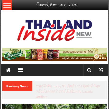
Skip
วันเสาร์, สิงหาคม 8, 2026
to
content
thailandinsidenew.com
Thailand
Inside
New
Breaking News:
ชวนรู้จักซิม my by NT เน็ตเร็ว แรง คุ้มค่าทั่วไทย
พร้อมโอกาสสร้างรายได้เสริมผ่าน Lazada
Affiliate