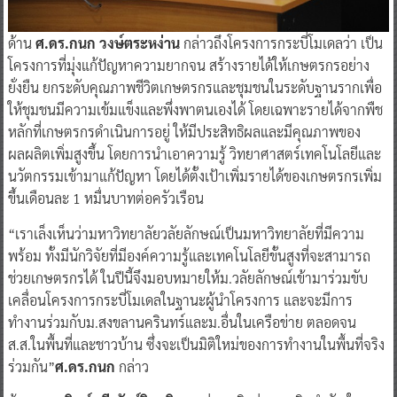
ด้าน
ศ.ดร.กนก วงษ์ตระหง่าน
กล่าวถึงโครงการกระบี่โมเดลว่า เป็น
โครงการที่มุ่งแก้ปัญหาความยากจน สร้างรายได้ให้เกษตรกรอย่าง
ยั่งยืน ยกระดับคุณภาพชีวิตเกษตรกรและชุมชนในระดับฐานรากเพื่อ
ให้ชุมชนมีความเข้มแข็งและพึ่งพาตนเองได้ โดยเฉพาะรายได้จากพืช
หลักที่เกษตรกรดำเนินการอยู่ ให้มีประสิทธิผลและมีคุณภาพของ
ผลผลิตเพิ่มสูงขึ้น โดยการนำเอาความรู้ วิทยาศาสตร์เทคโนโลยีและ
นวัตกรรมเข้ามาแก้ปัญหา โดยได้ตั้งเป้าเพิ่มรายได้ของเกษตรกรเพิ่ม
ขึ้นเดือนละ 1 หมื่นบาทต่อครัวเรือน
“เราเล็งเห็นว่ามหาวิทยาลัยวลัยลักษณ์เป็นมหาวิทยาลัยที่มีความ
พร้อม ทั้งมีนักวิจัยที่มีองค์ความรู้และเทคโนโลยีขั้นสูงที่จะสามารถ
ช่วยเกษตรกรได้ ในปีนี้จึงมอบหมายให้ม.วลัยลักษณ์เข้ามาร่วมขับ
เคลื่อนโครงการกระบี่โมเดลในฐานะผู้นำโครงการ และจะมีการ
ทำงานร่วมกับม.สงขลานครินทร์และม.อื่นในเครือข่าย ตลอดจน
ส.ส.ในพื้นที่และชาวบ้าน ซึ่งจะเป็นมิติใหม่ของการทำงานในพื้นที่จริง
ร่วมกัน”
ศ.ดร.กนก
กล่าว