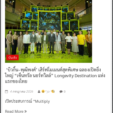
บันเทิง
‘บิวกิ้น–พุฒิพงศ์’ เสิร์ฟโมเมนต์สุดพิเศษ ฉลองเปิดยิ่ง
ใหญ่ “เซ็นทรัล นอร์ทวิลล์” Longevity Destination แห่ง
แรกของไทย
0
4 กรกฎาคม 2026
^ jo ^
เปิดประสบการณ์ “Multiply
Read More