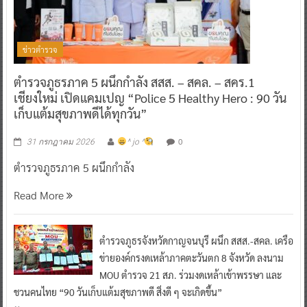
ข่าวตำรวจ
ตำรวจภูธรภาค 5 ผนึกกำลัง สสส. – สคล. – สคร.1
เชียงใหม่ เปิดแคมเปญ “Police 5 Healthy Hero : 90 วัน
เก็บแต้มสุขภาพดีได้ทุกวัน”
0
31 กรกฎาคม 2026
^ jo ^
ตำรวจภูธรภาค 5 ผนึกกำลัง
Read More
ตำรวจภูธรจังหวัดกาญจนบุรี ผนึก สสส.-สคล. เครือ
ข่ายองค์กรงดเหล้าภาคตะวันตก 8 จังหวัด ลงนาม
MOU ตำรวจ 21 สภ. ร่วมงดเหล้าเข้าพรรษา และ
ชวนคนไทย “90 วันเก็บแต้มสุขภาพดี สิ่งดี ๆ จะเกิดขึ้น”