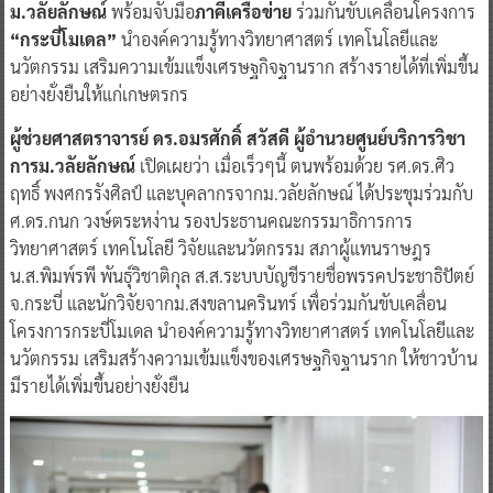
ม.วลัยลักษณ์
พร้อมจับมือ
ภาคีเครือข่าย
ร่วมกันขับเคลื่อนโครงการ
“กระบี่โมเดล”
นำองค์ความรู้ทางวิทยาศาสตร์ เทคโนโลยีและ
นวัตกรรม เสริมความเข้มแข็งเศรษฐกิจฐานราก สร้างรายได้ที่เพิ่มขึ้น
อย่างยั่งยืนให้แก่เกษตรกร
ผู้ช่วยศาสตราจารย์ ดร.อมรศักดิ์ สวัสดี ผู้อำนวยศูนย์บริการวิชา
การม.วลัยลักษณ์
เปิดเผยว่า เมื่อเร็วๆนี้ ตนพร้อมด้วย รศ.ดร.ศิว
ฤทธิ์ พงศกรรังศิลป์ และบุคลากรจากม.วลัยลักษณ์ ได้ประชุมร่วมกับ
ศ.ดร.กนก วงษ์ตระหง่าน รองประธานคณะกรรมาธิการการ
วิทยาศาสตร์ เทคโนโลยี วิจัยและนวัตกรรม สภาผู้แทนราษฎร
น.ส.พิมพ์รพี พันธุ์วิชาติกุล ส.ส.ระบบบัญชีรายชื่อพรรคประชาธิปัตย์
จ.กระบี่ และนักวิจัยจากม.สงขลานครินทร์ เพื่อร่วมกันขับเคลื่อน
โครงการกระบี่โมเดล นำองค์ความรู้ทางวิทยาศาสตร์ เทคโนโลยีและ
นวัตกรรม เสริมสร้างความเข้มแข็งของเศรษฐกิจฐานราก ให้ชาวบ้าน
มีรายได้เพิ่มขึ้นอย่างยั่งยืน