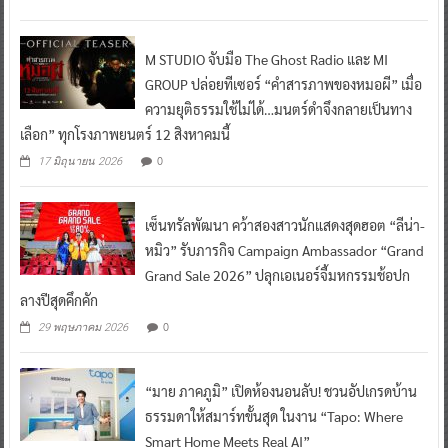
M STUDIO จับมือ The Ghost Radio และ MI
GROUP ปล่อยทีเซอร์ “คำสารภาพของหมอผี” เมื่อ
ความยุติธรรมใช้ไม่ได้…มนตร์ดำจึงกลายเป็นทาง
เลือก” ทุกโรงภาพยนตร์ 12 สิงหาคมนี้
0
17 มิถุนายน 2026
เซ็นทรัลพัฒนา คว้าสองสาวนักแสดงสุดฮอต “ลีน่า-
หมิว” รับภารกิจ Campaign Ambassador “Grand
Grand Sale 2026” ปลุกเอเนอร์จี้มหกรรมช้อปก
ลางปีสุดคึกคัก
0
29 พฤษภาคม 2026
“มาย ภาคภูมิ” เปิดห้องนอนลับ! ชวนอัปเกรดบ้าน
ธรรมดาให้สมาร์ทขั้นสุด ในงาน “Tapo: Where
Smart Home Meets Real AI”