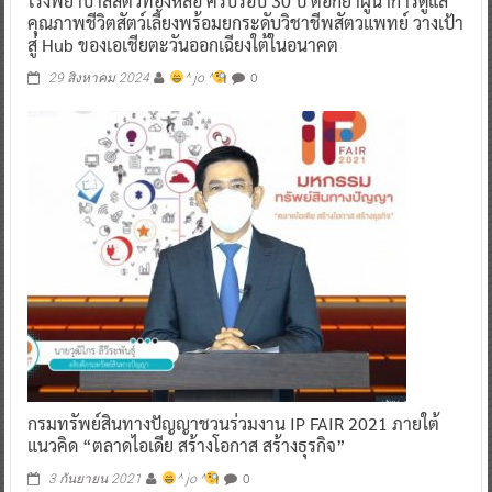
โรงพยาบาลสัตว์ทองหล่อ ครบรอบ 30 ปี ตอกย้ำผู้นำการดูแล
คุณภาพชีวิตสัตว์เลี้ยงพร้อมยกระดับวิชาชีพสัตวแพทย์ วางเป้า
สู่ Hub ของเอเชียตะวันออกเฉียงใต้ในอนาคต
0
29 สิงหาคม 2024
^ jo ^
กรมทรัพย์สินทางปัญญาชวนร่วมงาน IP FAIR 2021 ภายใต้
แนวคิด “ตลาดไอเดีย สร้างโอกาส สร้างธุรกิจ”
0
3 กันยายน 2021
^ jo ^