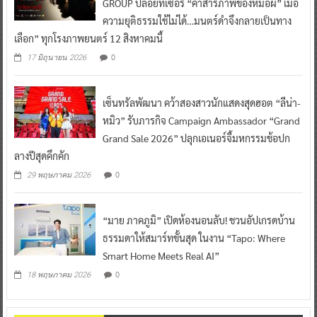
GROUP ปล่อยทีเซอร์ “คำสารภาพของหมอผี” เมื่อ
ความยุติธรรมใช้ไม่ได้…มนตร์ดำจึงกลายเป็นทาง
เลือก” ทุกโรงภาพยนตร์ 12 สิงหาคมนี้
0
17 มิถุนายน 2026
เซ็นทรัลพัฒนา คว้าสองสาวนักแสดงสุดฮอต “ลีน่า-
หมิว” รับภารกิจ Campaign Ambassador “Grand
Grand Sale 2026” ปลุกเอเนอร์จี้มหกรรมช้อปก
ลางปีสุดคึกคัก
0
29 พฤษภาคม 2026
“มาย ภาคภูมิ” เปิดห้องนอนลับ! ชวนอัปเกรดบ้าน
ธรรมดาให้สมาร์ทขั้นสุด ในงาน “Tapo: Where
Smart Home Meets Real AI”
0
18 พฤษภาคม 2026