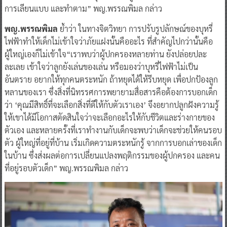
การเลียนแบบ และทำตาม” พญ.พรรณพิมล กล่าว
พญ.พรรณพิมล
ย้ำว่า ในทางจิตวิทยา การปรับรูปลักษณ์ของบุหรี่
ไฟฟ้าทำให้เด็กไม่เข้าใจว่าภัยแฝงนั้นคืออะไร ที่สำคัญไปกว่านั้นคือ
ผู้ใหญ่เองก็ไม่เข้าใจ“เราพบว่าผู้ปกครองหลายท่าน ยังปล่อยปละ
ละเลย เข้าใจว่าลูกยังเล่นของเล่น หรือมองว่าบุหรี่ไฟฟ้าไม่เป็น
อันตราย อยากให้ทุกคนตระหนัก ถ้าหยุดได้ให้รีบหยุด เพื่อปกป้องลูก
หลานของเรา ซึ่งสิ่งที่นิทรรศการพยายามสื่อสารคือต้องการบอกเด็ก
ว่า ‘คุณมีสิทธิ์ที่จะเลือกสิ่งที่ดีให้กับตัวเราเอง’ จึงอยากปลูกฝังความรู้
ให้เขาได้มีโอกาสตัดสินใจว่าจะเลือกอะไรให้กับชีวิตและร่างกายของ
ตัวเอง และหลายครั้งที่เราทำงานกับเด็กจะพบว่าเด็กจะช่วยให้คนรอบ
ตัว ผู้ใหญ่ที่อยู่ที่บ้าน เริ่มเกิดความตระหนักรู้ จากการบอกเล่าของเด็ก
ในบ้าน ซึ่งส่งผลต่อการเปลี่ยนแปลงพฤติกรรมของผู้ปกครอง และคน
ที่อยู่รอบตัวเด็ก” พญ.พรรณพิมล กล่าว