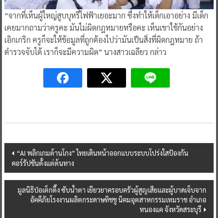
“จากที่เห็นผู้ใหญ่สูบบุหรี่ไฟฟ้าเยอะมาก ซึ่งทำให้เด็กเอาอย่าง มีเด็ก
เคยมากถามว่าครูคะ มันไม่ผิดกฎหมายหรือคะ เห็นเขาใช้กันอย่าง
เอิกเกริก ครูก็จะให้ข้อมูลที่ถูกต้องไปว่ามันเป็นสิ่งที่ผิดกฎหมาย ถ้า
ตำรวจจับได้ เราก็จะมีความผิด” นางสาวเฉลียว กล่าว
Post
“AI พลิกเกมต้านโกง” ไทยเดินหน้าออกแบบระบบโปร่งใสป้องกัน
คอร์รัปชันตั้งแต่ต้นทาง
navigation
มูลนิธิป่อเต็กตึ๊ง ซับน้ำตา เยียวยาครอบครัวผู้สูญเสียและผู้บาดเจ็บจาก
อัคคีภัยโรงงานผลิตกระดาษทิชชู นิคมอุตสาหกรรมเหมราช อำเภอ
หนองแค จังหวัดสระบุรี