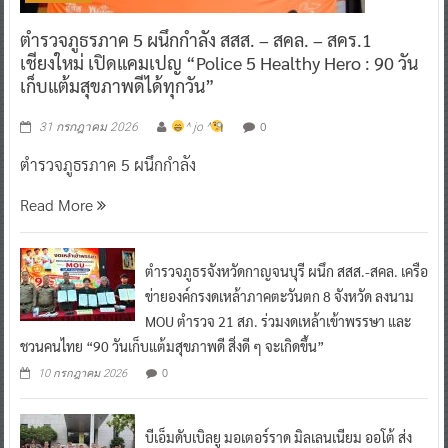
ตำรวจภูธรภาค 5 ผนึกกำลัง สสส. – สคล. – สคร.1
เชียงใหม่ เปิดแคมเปญ “Police 5 Healthy Hero : 90 วัน
เก็บแต้มสุขภาพดีได้ทุกวัน”
0
31 กรกฎาคม 2026
^ jo ^
ตำรวจภูธรภาค 5 ผนึกกำลัง
Read More
ตำรวจภูธรจังหวัดกาญจนบุรี ผนึก สสส.-สคล. เครือ
ข่ายองค์กรงดเหล้าภาคตะวันตก 8 จังหวัด ลงนาม
MOU ตำรวจ 21 สภ. ร่วมงดเหล้าเข้าพรรษา และ
ชวนคนไทย “90 วันเก็บแต้มสุขภาพดี สิ่งดี ๆ จะเกิดขึ้น”
0
10 กรกฎาคม 2026
บีเอ็มดับเบิลยู มอเตอร์ราด มิลเลนเนียม ออโต้ ส่ง