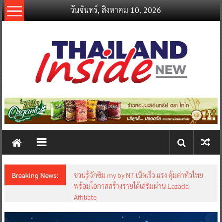
Skip
วันจันทร์, สิงหาคม 10, 2026
to
content
thailandinsidenew.com
Thailand
Inside
New
Breaking News:
ชวนรู้จักซิม my by NT เน็ตเร็ว แรง คุ้มค่าทั่วไทย
พร้อมโอกาสสร้างรายได้เสริมผ่าน Lazada
Affiliate