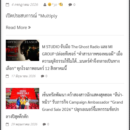
0
4 กรกฎาคม 2026
^ jo ^
เปิดประสบการณ์ “Multiply
Read More
M STUDIO จับมือ The Ghost Radio และ MI
GROUP ปล่อยทีเซอร์ “คำสารภาพของหมอผี” เมื่อ
ความยุติธรรมใช้ไม่ได้…มนตร์ดำจึงกลายเป็นทาง
เลือก” ทุกโรงภาพยนตร์ 12 สิงหาคมนี้
0
17 มิถุนายน 2026
เซ็นทรัลพัฒนา คว้าสองสาวนักแสดงสุดฮอต “ลีน่า-
หมิว” รับภารกิจ Campaign Ambassador “Grand
Grand Sale 2026” ปลุกเอเนอร์จี้มหกรรมช้อปก
ลางปีสุดคึกคัก
0
29 พฤษภาคม 2026