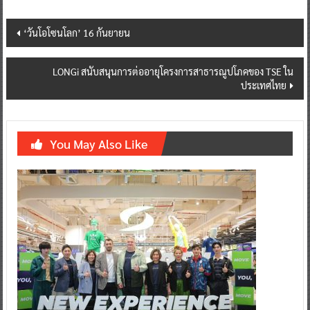
Post
‘วันโอโซนโลก’ 16 กันยายน
navigation
LONGi สนับสนุนการต่ออายุโครงการสาธารณูปโภคของ TSE ใน
ประเทศไทย
You May Also Like