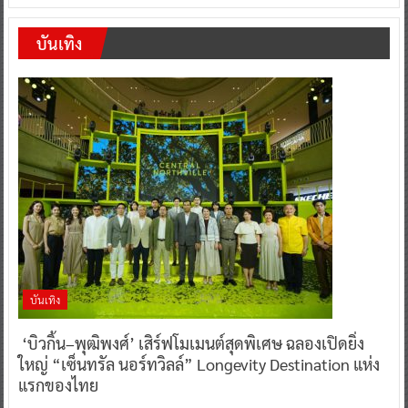
บันเทิง
บันเทิง
‘บิวกิ้น–พุฒิพงศ์’ เสิร์ฟโมเมนต์สุดพิเศษ ฉลองเปิดยิ่ง
ใหญ่ “เซ็นทรัล นอร์ทวิลล์” Longevity Destination แห่ง
แรกของไทย