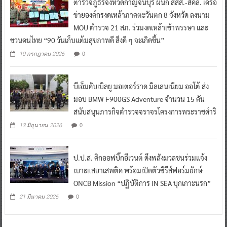
ตำรวจภูธรจังหวัดกาญจนบุรี ผนึก สสส.-สคล. เครือ
ข่ายองค์กรงดเหล้าภาคตะวันตก 8 จังหวัด ลงนาม
MOU ตำรวจ 21 สภ. ร่วมงดเหล้าเข้าพรรษา และ
ชวนคนไทย “90 วันเก็บแต้มสุขภาพดี สิ่งดี ๆ จะเกิดขึ้น”
0
10 กรกฎาคม 2026
บีเอ็มดับเบิลยู มอเตอร์ราด มิลเลนเนียม ออโต้ ส่ง
มอบ BMW F900GS Adventure จำนวน 15 คัน
สนับสนุนภารกิจตำรวจจราจรโครงการพระราชดำริ
0
13 มิถุนายน 2026
ป.ป.ส. คิกออฟบิ๊กอีเวนต์ ดึงพลังมวลชนร่วมแจ้ง
เบาะแสยาเสพติด พร้อมเปิดตัวซีรีส์ฟอร์มยักษ์
ONCB Mission “ปฏิบัติการ IN SEA บุกเกาะนรก”
0
21 มีนาคม 2026