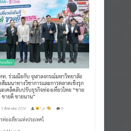
ท่องเที่ยว
ทท. ร่วมมือกับ จุฬาลงกรณ์มหาวิทยาลัย
ัดสัมมนาทางวิชาการและการตลาดเชิงรุก
ะเคล็ดลับปรับธุรกิจท่องเที่ยวไทย “ขาย
ด้ ขายดี ขายนาน”
0
5 สิงหาคม 2026
^ jo ^
รท่องเที่ยวแห่งประเทศไ
ead More