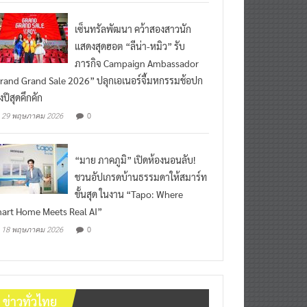
เซ็นทรัลพัฒนา คว้าสองสาวนัก
แสดงสุดฮอต “ลีน่า-หมิว” รับ
ภารกิจ Campaign Ambassador
rand Grand Sale 2026” ปลุกเอเนอร์จี้มหกรรมช้อปก
งปีสุดคึกคัก
0
29 พฤษภาคม 2026
“มาย ภาคภูมิ” เปิดห้องนอนลับ!
ชวนอัปเกรดบ้านธรรมดาให้สมาร์ท
ขั้นสุด ในงาน “Tapo: Where
art Home Meets Real AI”
0
18 พฤษภาคม 2026
ข่าวทั่วไทย