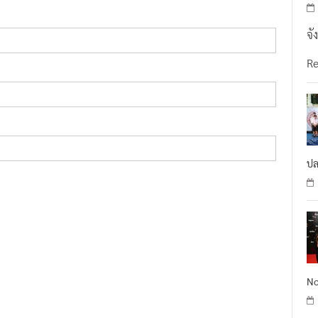
จั
R
ปล
No