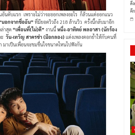
ดึ
คึก
นอันดับแรก เพราะไม่ว่าจะออกเพลงอะไร ก็ล้วนแต่ออกแนว
“นอกจากชื่อฉัน”
ที่มียอดวิวถึง 218 ล้านวิว ครั้งนี้กลับมาอีก
ลล่าสุด
“เพื่อนที่(ไม่)ดี”
งานนี้
หนึ่ง-อาทิตย์ พลอาสา (นักร้อง
ละ
วัน-เทวัญ สาครขำ
(มือกลอง)
แต่งเพลงตอกย้ำให้กับคนที่
ัก มาเป็นเพื่อนจะขมขื่นใจขนาดไหนไปฟังกัน