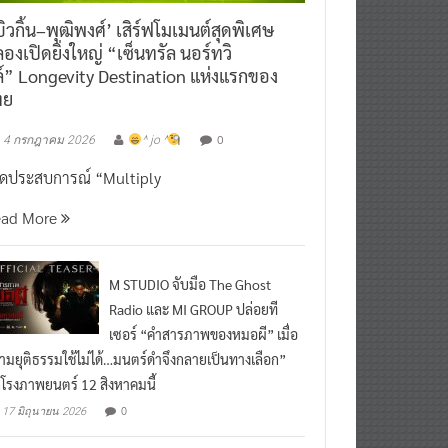
ิวกิ้น–พุฒิพงศ์’ เสิร์ฟโมเมนต์สุดพิเศษ
องเปิดยิ่งใหญ่ “เซ็นทรัล นอร์ทวิ
์” Longevity Destination แห่งแรกของ
ทย
0
4 กรกฎาคม 2026
^ jo ^
ิดประสบการณ์ “Multiply
ead More
M STUDIO จับมือ The Ghost
Radio และ MI GROUP ปล่อยที
เซอร์ “คำสารภาพของหมอผี” เมื่อ
ามยุติธรรมใช้ไม่ได้…มนตร์ดำจึงกลายเป็นทางเลือก”
กโรงภาพยนตร์ 12 สิงหาคมนี้
0
17 มิถุนายน 2026