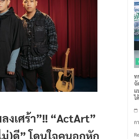
ท
จ
แน
ไ
พลงเศร้า”!! “ActArt”
กา
(ไม่)ดี” โดนใจคนอกหัก
R