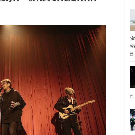
ท่
We