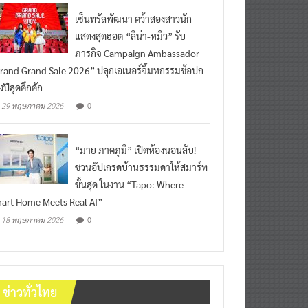
เซ็นทรัลพัฒนา คว้าสองสาวนัก
แสดงสุดฮอต “ลีน่า-หมิว” รับ
ภารกิจ Campaign Ambassador
rand Grand Sale 2026” ปลุกเอเนอร์จี้มหกรรมช้อปก
งปีสุดคึกคัก
0
29 พฤษภาคม 2026
“มาย ภาคภูมิ” เปิดห้องนอนลับ!
ชวนอัปเกรดบ้านธรรมดาให้สมาร์ท
ขั้นสุด ในงาน “Tapo: Where
art Home Meets Real AI”
0
18 พฤษภาคม 2026
ข่าวทั่วไทย