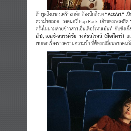
ถ้าพูดถึงเพลงเศร้าอกหัก ต้องนึกถึงวง
“ActArt”
เป็
ดราม่าตลอด วงดนตรี Pop Rock เจ้าของเพลงฮิต
ครั้งในนามค่ายข้าวสารเอ็นเติอร์เทนเม้นท์ กับซิงเกิ้
นำ), เบนซ์-อนรรค์ชัย วงศ์ธนโรจน์ (มือกีตาร์)
แ
พบเจอเรื่องราวความความรัก ที่ต้องเปลี่ยนจากคนร