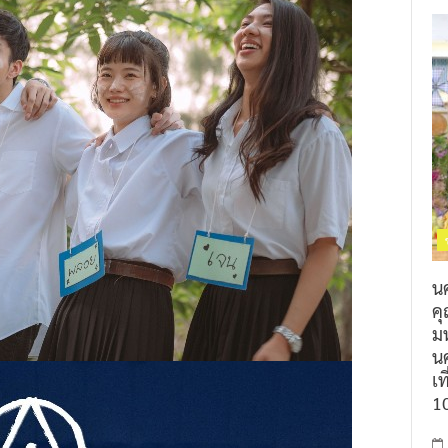
น
ค
ม
นค
เท
1