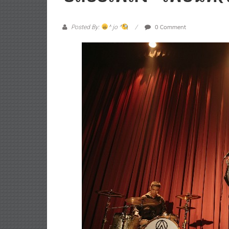
0 Comment
Posted By:
^ jo ^