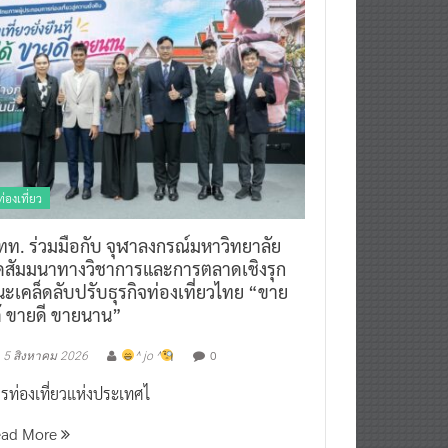
ท่องเที่ยว
ทท. ร่วมมือกับ จุฬาลงกรณ์มหาวิทยาลัย
ัดสัมมนาทางวิชาการและการตลาดเชิงรุก
ะเคล็ดลับปรับธุรกิจท่องเที่ยวไทย “ขาย
ด้ ขายดี ขายนาน”
0
5 สิงหาคม 2026
^ jo ^
รท่องเที่ยวแห่งประเทศไ
ead More