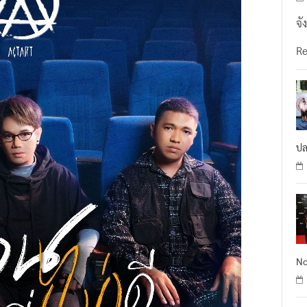
จั
R
ปล
No