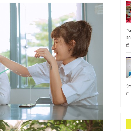
“G
ลา
Sm