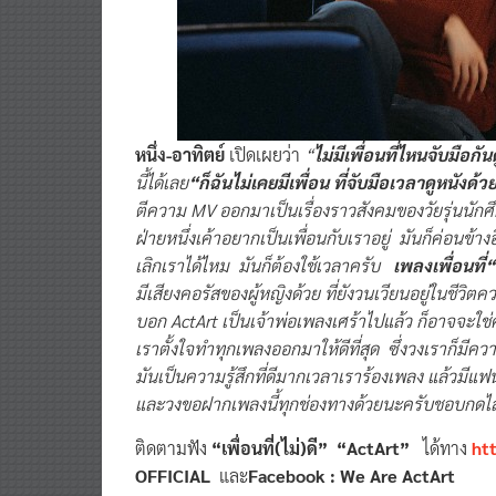
หนึ่ง-อาทิตย์
เปิดเผยว่า
“
ไม่มีเพื่อนที่ไหนจับมือก
นี้ได้เลย
“ก็ฉันไม่เคยมีเพื่อน ที่จับมือเวลาดูหนังด้
ตีความ MV ออกมาเป็นเรื่องราวสังคมของวัยรุ่นนักศึ
ฝ่ายหนึ่งเค้าอยากเป็นเพื่อนกับเราอยู่ มันก็ค่อนข้
เลิกเราได้ไหม มันก็ต้องใช้เวลาครับ
เพลงเพื่อนที่“
มีเสียงคอรัสของผู้หญิงด้วย ที่ยังวนเวียนอยู่ในชีว
บอก ActArt เป็นเจ้าพ่อเพลงเศร้าไปแล้ว ก็อาจจะใช่คร
เราตั้งใจทำทุกเพลงออกมาให้ดีที่สุด ซึ่งวงเราก็ม
มันเป็นความรู้สึกที่ดีมากเวลาเราร้องเพลง แล้วมี
และวงขอฝากเพลงนี้ทุกช่องทางด้วยนะครับชอบกดไล
ติดตามฟัง
“เพื่อนที่(ไม่)ดี”
“ActArt”
ได้ทาง
ht
OFFICIAL
และ
Facebook : We Are ActArt