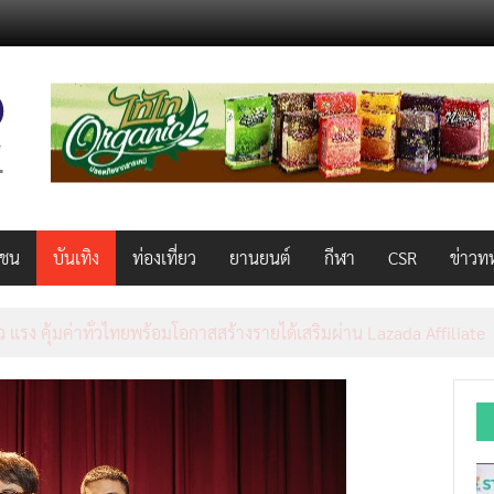
วชน
บันเทิง
ท่องเที่ยว
ยานยนต์
กีฬา
CSR
ข่าวท
็ว แรง คุ้มค่าทั่วไทยพร้อมโอกาสสร้างรายได้เสริมผ่าน Lazada Affiliate