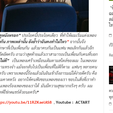
‘บ
ฉล
ลล
ไ
ันดูหนังหรอก”
ประโยคนี้ประโยคเดียว ที่ทำให้ผมเริ่มแต่งเพลง
วยกัน ภาพเหล่านั้น ยังย้ำว่าฉันคงทำไม่ไหว
”
จากนั้นจึง
เป
กษาที่เป็นเพื่อนกัน แล้วมาคบกันเป็นแฟน พอเลิกกันแล้วอีก
างอึดอัดครับ ถามว่าสุดท้ายแล้วเราสามารถเป็นเพื่อนกับคนที่บอก
R
ไม่ดี”
เป็นเพลงเศร้าเหมือนเดิมตามสไตล์ของผม ในเพลงจะ
ิตความทรงจำ แม้จะกลับไปเป็นเพื่อนที่ไม่ดีก็ตาม แฟนๆ หลายคน
ับ เพราะเพลงนี้ร้องแล้วมันอินเข้าถึงอารมณ์ได้ง่ายดีครับ คือ
ีความคาดหวัง อยากให้คนฟังชอบเพลงของเรา ชอบในสิ่งที่เราทำ
แฟนเพลงร้องเพลงของเราได้ มันมีความสุขมากจริงๆ ครับ
ผม
คว
ฟ์ใช่กดแชร์ด้วยนะครับ
”
ทุ
tps://youtu.be/11RZKaelAS8
,
Youtube : ACTART