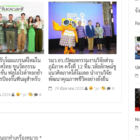
จั
R
ปรับโฉมแบรนด์ใหม่ใน
รมว.อว.เปิดมหกรรมงานวิจัยส่วน
ศไทย ชูนวัตกรรม
ภูมิภาค ครั้งที่ 12 ที่ม.วลัยลักษณ์ชู
ปล
คชั่น ฟลูโอไรด์’ตอกย้ำ
แนวคิดภาคใต้โมเดล นำงานวิจัย
รป้องกันฟันผุสำหรับ
พัฒนาคุณภาพชีวิตอย่างยั่งยืน
0
29 มิถุนายน 2023
^ jo ^
0
น 2024
^ jo ^
No
ป็นถูกทำเครื่องหมาย
*