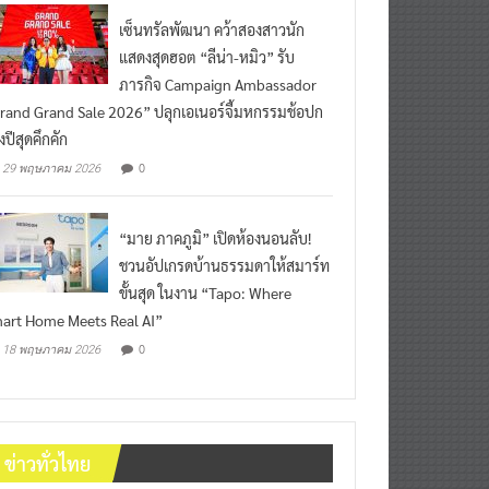
เซ็นทรัลพัฒนา คว้าสองสาวนัก
แสดงสุดฮอต “ลีน่า-หมิว” รับ
ภารกิจ Campaign Ambassador
rand Grand Sale 2026” ปลุกเอเนอร์จี้มหกรรมช้อปก
งปีสุดคึกคัก
0
29 พฤษภาคม 2026
“มาย ภาคภูมิ” เปิดห้องนอนลับ!
ชวนอัปเกรดบ้านธรรมดาให้สมาร์ท
ขั้นสุด ในงาน “Tapo: Where
art Home Meets Real AI”
0
18 พฤษภาคม 2026
ข่าวทั่วไทย