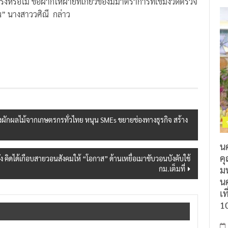
ิงหรือไม่ ขอฝากให้ฝ่ายที่เกี่ยวข้องมีมาตราการที่เข้มงวดตรวจ
น” นางสาววศิณี กล่าว
ตรงผักผลไม้จากเกษตรกรทั่วไทย หนุน SMEs ขยายช่องทางธุรกิจ สร้าง
น
ค
ัง คิดได้เกือบสายวอนสังคมให้ “โอกาส” ด้านเหยื่อเมาขับวอนบังคับใช้
ม
กม.เต็มที่
นค
เท
1