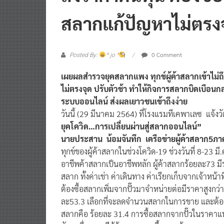
สลากแก้ปัญหาไม่ตรง
0 Comment
Posted By:
^ jo ^
เผยผลสำรวจยุคสลากแพง ทุกข์ผู้ค้าสลากเข้าไม่ถึง
ไม่ตรงจุด ปรับตัวช้า ทำให้กิจการสลากบิดเบือ
ระบบออนไลน์ ส่งผลเยาวชนเข้าถึงง่าย
วันนี้ (29 มีนาคม 2564) ที่โรงแรมทีเคพาเลซ แจ้ง
ยุคโควิด…การเปลี่ยนผ่านสู่สลากออนไลน์”
นายประสาน น้อมจันทึก เครือข่ายผู้ค้าสลาก5ภา
ทุกข์ของผู้ค้าสลากในช่วงโควิด-19 ช่วงวันที่ 8-23 ม
อาชีพค้าสลากเป็นอาชีพหลัก ผู้ค้าสลากร้อยละ73 มีร
สลาก ทั้งค่าเช่า ค่าเดินทาง ค่าเรียกเก็บจากเจ้าหน้
ต้องซื้อสลากเพิ่มจากปั๊วมาจำหน่ายต่อมีราคาสูงกว่
ละ53.3 เลือกที่จะลดจำนวนสลากในการขาย และต้องระวั
สลากคือ ร้อยละ 31.4 การซื้อสลากจากปั๊วในราคาแพ