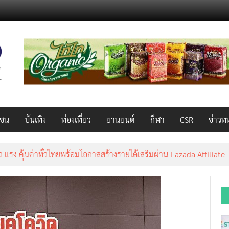
วชน
บันเทิง
ท่องเที่ยว
ยานยนต์
กีฬา
CSR
ข่าวท
็ว แรง คุ้มค่าทั่วไทยพร้อมโอกาสสร้างรายได้เสริมผ่าน Lazada Affiliate