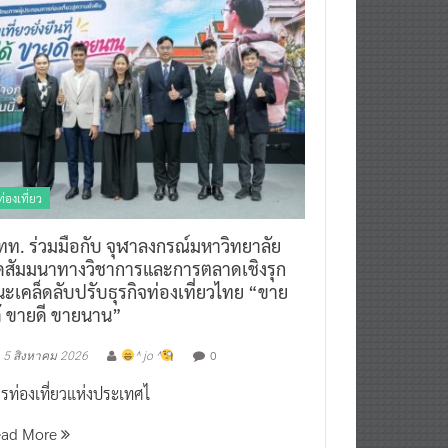
ท่องเที่ยว
ทท. ร่วมมือกับ จุฬาลงกรณ์มหาวิทยาลัย
ัดสัมมนาทางวิชาการและการตลาดเชิงรุก
ะเคล็ดลับปรับธุรกิจท่องเที่ยวไทย “ขาย
ด้ ขายดี ขายนาน”
0
5 สิงหาคม 2026
^ jo ^
รท่องเที่ยวแห่งประเทศไ
ead More