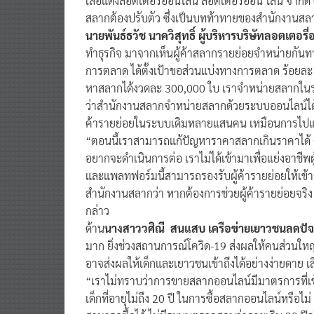
เสือแดงลอตเตอรี่ออนไลน์ ลอตเตอรี่ออน ไลน์ จำกั
สลากต้องปรับตัว ซึ่งเป็นบทท้าทายของสำนักงานสล
นายพันธ์ธวัช นาควิสุทธิ์ ผู้บริหารบริษัทลอตเต
ทำธุรกิจ มาจากเห็นผู้ค้าสลากรายย่อยจำหน่ายกันทา
การตลาด ได้ตั้งเป้าขอส่วนแบ่งทางการตลาด ร้อยละ
หาสลากได้งวดละ 300,000 ใบ เราจำหน่ายสลากในร
ว่าสำนักงานสลากจำหน่ายสลากด้วยระบบออนไลน์ได้ไห
ค้ารายย่อยในระบบเดิมหลายแสนคน เหมือนการไปแย่ง
“ตอนนี้เราสามารถแก้ปัญหาราคาสลากเกินราคาได้ ด้วย
อยากจะดำเนินการต่อ เราไม่ได้เข้ามาเพื่อแย่งอาชีพ
และแพลทฟอร์มนี้สามารถรองรับผู้ค้ารายย่อยให้เข้
สำนักงานสลากว่า หากต้องการช่วยผู้ค้ารายย่อยจริง
กล่าว
ด้าน
นางสาววศิณี สนแสบ เครือข่ายเยาวชนลดปัจจ
มาก ยิ่งช่วงสถานการณ์โควิด-19 ส่งผลให้คนส่วนให
อาจส่งผลให้เด็กและเยาวชนเข้าถึงได้อย่างง่ายดาย เสี่
“เราไม่ทราบว่าการขายสลากออนไลน์มีมาตรการที่
เด็กที่อายุไม่ถึง 20 ปี ในการซื้อสลากออนไลน์หรือไม่