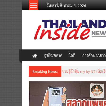
Skip
วันเสาร์, สิงหาคม 8, 2026
to
content
thailandinsidenew.com
Thailand
Inside
New
ธุรกิจ/ตลาด
ไอที
การศึกษา/เยา
Breaking News:
ชวนรู้จักซิม my by NT เน็ตเร