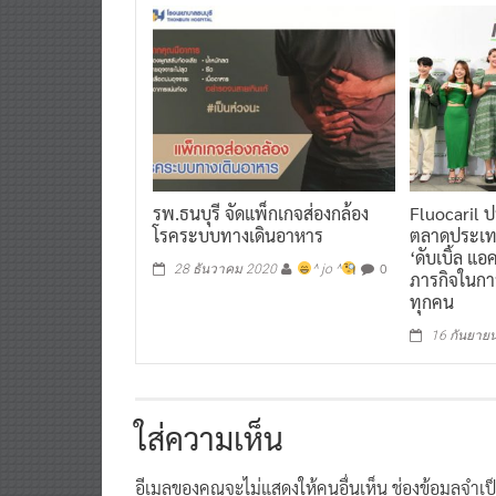
รพ.ธนบุรี จัดแพ็กเกจส่องกล้อง
Fluocaril 
โรคระบบทางเดินอาหาร
ตลาดประเท
‘ดับเบิ้ล แอ
0
28 ธันวาคม 2020
^ jo ^
ภารกิจในกา
ทุกคน
16 กันยาย
ใส่ความเห็น
อีเมลของคุณจะไม่แสดงให้คนอื่นเห็น
ช่องข้อมูลจำเ