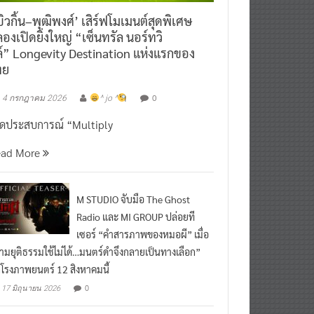
ิวกิ้น–พุฒิพงศ์’ เสิร์ฟโมเมนต์สุดพิเศษ
องเปิดยิ่งใหญ่ “เซ็นทรัล นอร์ทวิ
์” Longevity Destination แห่งแรกของ
ทย
0
4 กรกฎาคม 2026
^ jo ^
ิดประสบการณ์ “Multiply
ead More
M STUDIO จับมือ The Ghost
Radio และ MI GROUP ปล่อยที
เซอร์ “คำสารภาพของหมอผี” เมื่อ
ามยุติธรรมใช้ไม่ได้…มนตร์ดำจึงกลายเป็นทางเลือก”
กโรงภาพยนตร์ 12 สิงหาคมนี้
0
17 มิถุนายน 2026