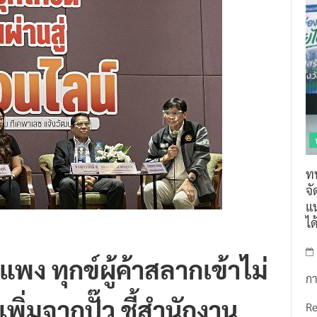
ท
จ
แน
ไ
ง ทุกข์ผู้ค้าสลากเข้าไม่
กา
เพิ่มจากปั๊ว ชี้สำนักงาน
R