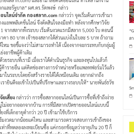
ด (กองสลาก.com) และอาม่าล็อตโต้ออนไลน์ ทำให้สำนักงาน
ากและรัฐบาล” ผศ.ดร.รัตพงษ์ กล่าว
อรี่ออนไลน์จำกัด กองสลาก.com
กล่าวว่า จุดเริ่มต้นการเข้ามา
งแอพพลิเคชั่นไลน์ จึงตัดสินใจลงมือทำ หลังจากศึกษาวิจัย
 1 จากสลากทั้งระบบ เริ่มต้นงวดแรกมีสลาก 5,000 ใบ ตอนนี้
“G
าคา 80 บาท เจ้าของสลากได้ส่วนแบ่งในใบละ 5 บาท ถ้าถาม
ลา
ม ขอชี้แจงว่าไม่สามารถทำได้ เนื่องจากจะกระทบกับกลุ่มผู้
อาชีพผู้ค้าเดิม
ระบบที่เรามี เมื่อเราได้ดำเนินธุรกิจ และลงทุนไปแล้วก็
ผู้ค้ารายอื่น แต่คิดช่องทางการจำหน่ายหรือแพลทฟอร์มไว้แล้ว
ามาในระบบโดยยังสร้างรายได้ได้เหมือนเดิม อยากฝากถึง
 เรายินดีจะเข้าไปเป็นที่ปรึกษาและวางระบบให้” นายพันธ์ธวัช
Sm
ัยเสี่ยง
กล่าวว่า การซื้อสลากออนไลน์เป็นการซื้อที่เข้าถึงง่าย
ญ่ไม่อยากออกจากบ้าน การที่มีสลากเปิดขายออนไลน์แบบนี้
ยงที่เด็กอายุต่ำกว่า 20 ปี เข้ามาใช้บริการ
เข้มงวดมากน้อยแค่ไหน และสามารถตรวจสอบการเข้าถึงของ
 เท่าที่ทดลองลงทะเบียนซื้อ แค่กรอกข้อมูลว่าอายุเกิน 20 ปี ก็