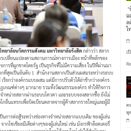
‘บ
ฉล
ลล
ไ
ทยาลัยนวัตกรรมสังคม มหาวิทยาลัยรังสิต
กล่าวว่า สลาก
เป
คือการเปลี่ยนแปลงตามสถานการณ์ทางการเมือง หน้าที่หลักของ
R
รที่ผูกขาดโดยรัฐ เป็นธุรกิจที่ไม่มีความเสี่ยง ในปีที่ผ่านมา
ฐมากที่สุดเป็นอันดับ 1 สำนักงานสลากเป็นส่วนผสมระหว่างระบบ
 เรียกว่าองค์กรแบบผสม แต่มีการปรับตัวได้ล่าช้ากว่าองค์กร
ะกฎเกณฑ์ต่างๆ มากมาย รวมทั้งวัฒนธรรมองค์กร ทำให้กิจการ
รจำหน่ายสลากผ่านระบบโควตา และระบบจองสลากซื้อ ยังไม่
ไกอื่นแทรกเพื่อบิดเบียนตลาดจากผู้ค้าสลากรายใหญ่และผู้มี
คว
ทุ
เป็นการต่อสู้ระหว่างช่องทางจำหน่ายสลากแบบเดิม ของผู้เล่น
ากโซเชียลมีเดียต่างๆของผู้เล่นใหม่ เช่น มังกรฟ้าล็อตเตอรี่