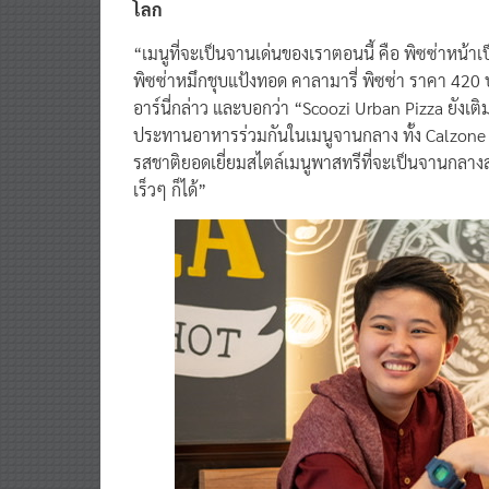
โลก
“เมนูที่จะเป็นจานเด่นของเราตอนนี้ คือ พิซซ่าหน้าเป
พิซซ่าหมึกชุบแป้งทอด คาลามารี่ พิซซ่า ราคา 420
อาร์นี่กล่าว และบอกว่า “Scoozi Urban Pizza ยังเ
ประทานอาหารร่วมกันในเมนูจานกลาง ทั้ง Calzone แ
รสชาติยอดเยี่ยมสไตล์เมนูพาสทรีที่จะเป็นจานกลา
เร็วๆ ก็ได้”