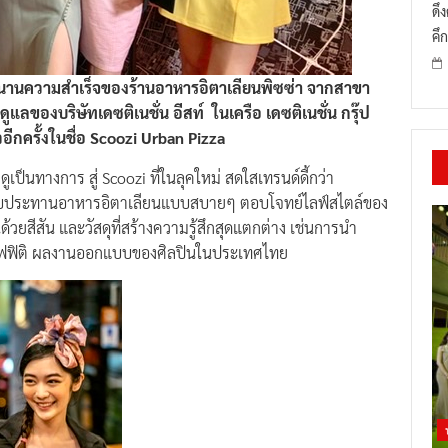
ดึ
คึก
ำนานความสำเร็จของร้านอาหารอิตาเลียนพิซซ่า จากสาขา
ูแลของบริษัทเดซติเนชั่น อีสท์ ในเครือ เดซติเนชั่น กรุ๊ป
ีกครั้งในชื่อ Scoozi Urban Pizza
เป็นทางการ สู่ Scoozi ที่ในลุคใหม่ สดใสเทรนด์ดี้กว่า
รรับประทานอาหารอิตาเลียนแบบสบายๆ ตอบโจทย์ไลฟ์สไตล์ของ
้วยสีสัน และวัสดุที่สร้างความรู้สึกสุดแตกต่าง เช่นการนำ
ราฟฟิติ ผลงานออกแบบของศิลปินในประเทศไทย