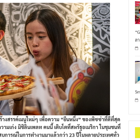
“G
ลา
Sm
ร้างสรรค์เมนูใหม่ๆ เพื่อความ “ยืนหนึ่ง” ของพิซซ่าที่ดีที่สุด
ความเก่ง
มิชิลินเพลท
คนนี้ เติบโต
ที่สหรัฐอเมริกา ในชุมชนที่
ระสบการณ์ในการทำงานมาแล้วกว่า
23
ปีในหลายประเทศทั่ว