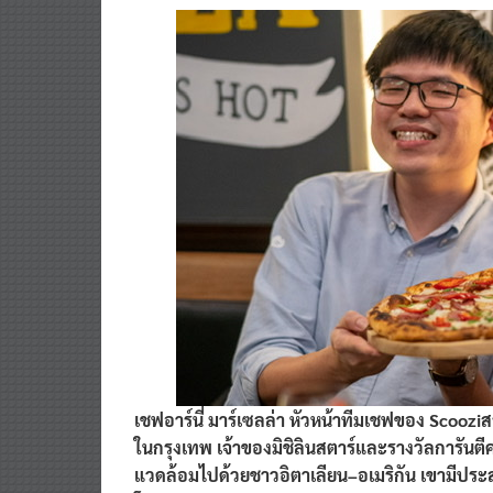
เชฟอาร์นี่ มาร์เซลล่า
หัวหน้าทีมเชฟของ
Scoozi
ส
ในกรุงเทพ
เจ้าของมิชิลินสตาร์
และรางวัลการันตี
แวดล้อมไปด้วยชาวอิตาเลียน
–
อเมริกัน เขามีป