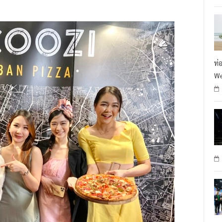
R
ท่
We