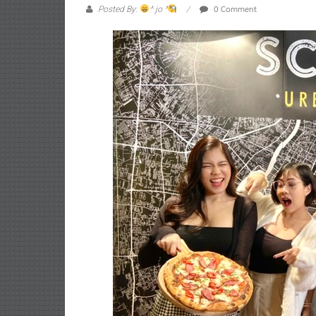
0 Comment
Posted By:
^ jo ^