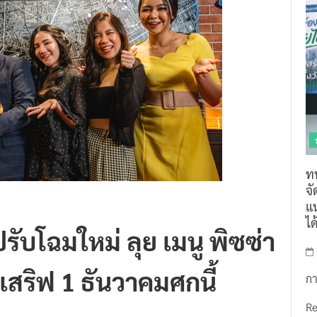
ท
จ
แน
ไ
รับโฉมใหม่ ลุย เมนู พิซซ่า
มเสริฟ 1 ธันวาคมศกนี้
กา