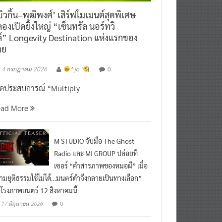
ิวกิ้น–พุฒิพงศ์’ เสิร์ฟโมเมนต์สุดพิเศษ
องเปิดยิ่งใหญ่ “เซ็นทรัล นอร์ทวิ
์” Longevity Destination แห่งแรกของ
ทย
0
4 กรกฎาคม 2026
^ jo ^
ิดประสบการณ์ “Multiply
ead More
M STUDIO จับมือ The Ghost
Radio และ MI GROUP ปล่อยที
เซอร์ “คำสารภาพของหมอผี” เมื่อ
ามยุติธรรมใช้ไม่ได้…มนตร์ดำจึงกลายเป็นทางเลือก”
กโรงภาพยนตร์ 12 สิงหาคมนี้
0
17 มิถุนายน 2026