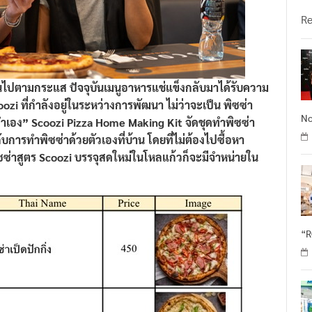
วั
R
ปตามกระแส ปัจจุบันเมนูอาหารแช่แข็งกลับมาได้รับความ
ozi ที่กำลังอยู่ในระหว่างการพัฒนา ไม่ว่าจะเป็น พิซซ่า
No
ทำเอง” Scoozi Pizza Home Making Kit จัดชุดทำพิซซ่า
ับการทำพิซซ่าด้วยตัวเองที่บ้าน โดยที่ไม่ต้องไปซื้อหา
ิซซ่าสูตร Scoozi บรรจุสดใหม่ในโหลแก้วก็จะมีจำหน่ายใน
“