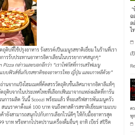
‘บ
ฉล
ลล
ไ
ถุดิบที่ใช้ปรุงอาหาร รังสรรค์เป็นเมนูรสชาติเยี่ยม ในร้านที่เรา
เป
ับการรับประทานอาหารอิตาเลียนในบรรยากาศสนุกๆ”
n Pizza กล่าวและบอกอีกว่า “เราโฟกัสที่การเสริฟเมนู
R
แบบฟิวส์ชั่นกับรสชาติของอาหารไทย ญี่ปุ่น และเกาหลีด้วย”
ถ่านจากแป้งโฮมเมดที่คัดสรรวัตถุดิบชั้นเลิศมาจากอิตาลีแท้ๆ
วัตถุดิบจากในประเทศไทยที่เลือกเฟ้นมาจากแหล่งผลิตที่การัน
รผลิต วันนี้ Scoozi พร้อมแล้ว ที่จะเสริฟสารพันเมนูครัว
ต้น สนนราคาตั้งแต่ 100 บาท จนถึงพาสต้ารสชาติเยี่ยมตามแบบ
คว
้ายังสามารถสนุกไปกับการเลือกไวน์ดีๆ ให้กับมื้ออาหารสุด
ทุ
 99 บาท หรือหากโปรดปรานเครื่องดื่มอื่นๆ อาทิ เบียร์ สปิริต