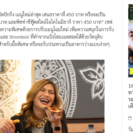
็ดปักกิ่ง เมนูใหม่ล่าสุด เสนอราคาที่ 450 บาท หรือจะเป็น
 บาท และพิซซ่าซีฟู้ดสไตล์โอโคโนมิยากิ ราคา 450 บาท” เชฟ
ติมความพิเศษด้วยการปรับเมนูโฉมใหม่ เพิ่มความสนุกในการรับ
ละ Stromboli ที่ทำจากแป้งโฮมเมดสอดไส้ด้วยวัตถุดิบ
งสำหรับมื้อพิเศษ หรือจะรับประทานเป็นอาหารว่างแบบง่ายๆ
16
ท
ร
เต