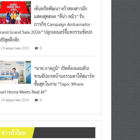
เซ็นทรัลพัฒนา คว้าสองสาวนัก
แสดงสุดฮอต “ลีน่า-หมิว” รับ
ภารกิจ Campaign Ambassador
rand Grand Sale 2026” ปลุกเอเนอร์จี้มหกรรมช้อปก
งปีสุดคึกคัก
0
29 พฤษภาคม 2026
“มาย ภาคภูมิ” เปิดห้องนอนลับ!
ชวนอัปเกรดบ้านธรรมดาให้สมาร์ท
ขั้นสุด ในงาน “Tapo: Where
art Home Meets Real AI”
0
18 พฤษภาคม 2026
ข่าวทั่วไทย