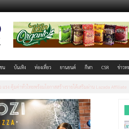
วชน
บันเทิง
ท่องเที่ยว
ยานยนต์
กีฬา
CSR
ข่าวท
AL 2026 ผนึก Bio+HealthTech INTERNATIONAL และ FutureCHEM 
และสุขภาพ ยกระดับไทยสู่ศูนย์กลางอาเซียน