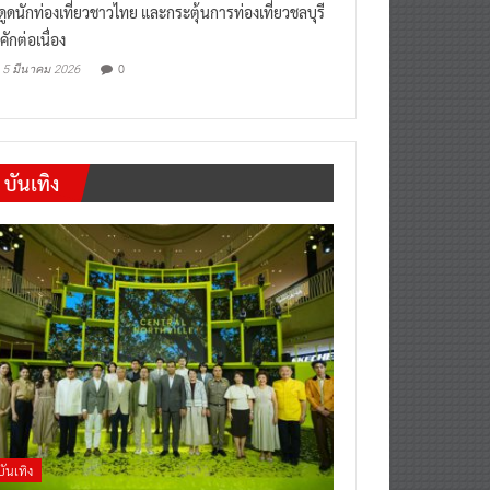
“เที่ยวสบายๆสไตล์ชลบุรี” หวัง
งดูดนักท่องเที่ยวชาวไทย และกระตุ้นการท่องเที่ยวชลบุรี
คักต่อเนื่อง
0
5 มีนาคม 2026
บันเทิง
บันเทิง