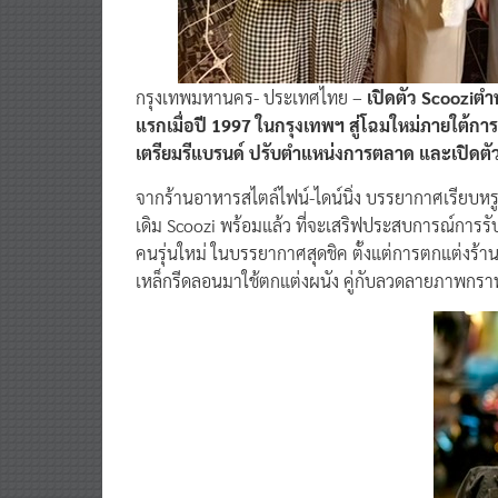
กรุงเทพมหานคร- ประเทศไทย –
เปิดตัว Scooziต
แรกเมื่อปี 1997 ในกรุงเทพฯ สู่โฉมใหม่ภายใต้การด
เตรียมรีแบรนด์ ปรับตำแหน่งการตลาด และเปิดตัวอ
จากร้านอาหารสไตล์ไฟน์-ไดน์นิ่ง บรรยากาศเรียบหรูดู
เดิม Scoozi พร้อมแล้ว ที่จะเสริฟประสบการณ์กา
คนรุ่นใหม่ ในบรรยากาศสุดชิค ตั้งแต่การตกแต่งร้านด
เหล็กรีดลอนมาใช้ตกแต่งผนัง คู่กับลวดลายภาพก