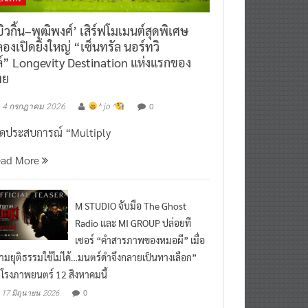
ิวกิ้น–พุฒิพงศ์’ เสิร์ฟโมเมนต์สุดพิเศษ
องเปิดยิ่งใหญ่ “เซ็นทรัล นอร์ทวิ
์” Longevity Destination แห่งแรกของ
ทย
0
4 กรกฎาคม 2026
^ jo ^
ิดประสบการณ์ “Multiply
ead More
M STUDIO จับมือ The Ghost
Radio และ MI GROUP ปล่อยที
เซอร์ “คำสารภาพของหมอผี” เมื่อ
ามยุติธรรมใช้ไม่ได้…มนตร์ดำจึงกลายเป็นทางเลือก”
กโรงภาพยนตร์ 12 สิงหาคมนี้
0
17 มิถุนายน 2026