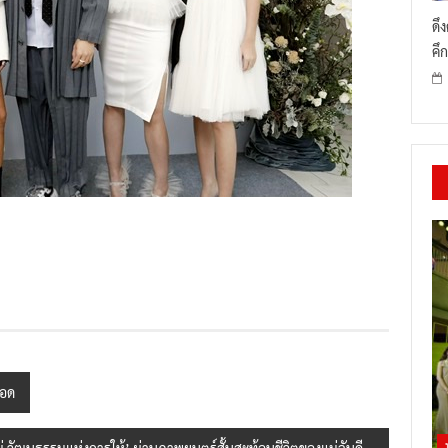
ดึ
คึก
ือด
หญ่ วัฒนธรรมแห่งการให้’ ผ่านภาพยนตร์สั้นสะท้อนชีวิตของแม่จันดี –