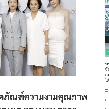
ท
จ
แน
ไ
ิตภัณฑ์ความงามคุณภาพ
กา
 ICONIC BEAUTY 2020
R