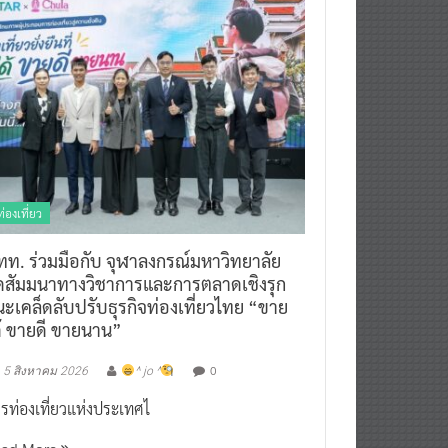
ท่องเที่ยว
ทท. ร่วมมือกับ จุฬาลงกรณ์มหาวิทยาลัย
ัดสัมมนาทางวิชาการและการตลาดเชิงรุก
ะเคล็ดลับปรับธุรกิจท่องเที่ยวไทย “ขาย
ด้ ขายดี ขายนาน”
0
5 สิงหาคม 2026
^ jo ^
รท่องเที่ยวแห่งประเทศไ
ead More