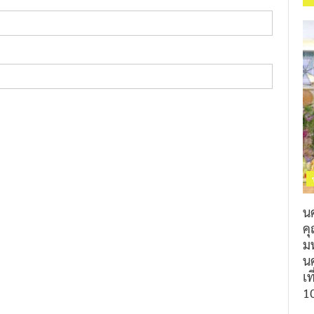
น
ค
ม
นค
เท
1