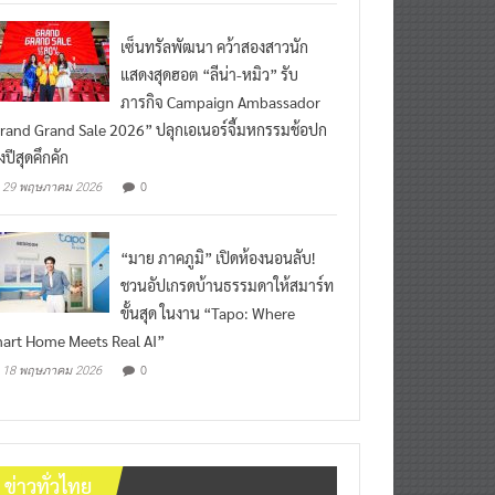
เซ็นทรัลพัฒนา คว้าสองสาวนัก
แสดงสุดฮอต “ลีน่า-หมิว” รับ
ภารกิจ Campaign Ambassador
rand Grand Sale 2026” ปลุกเอเนอร์จี้มหกรรมช้อปก
งปีสุดคึกคัก
0
29 พฤษภาคม 2026
“มาย ภาคภูมิ” เปิดห้องนอนลับ!
ชวนอัปเกรดบ้านธรรมดาให้สมาร์ท
ขั้นสุด ในงาน “Tapo: Where
art Home Meets Real AI”
0
18 พฤษภาคม 2026
ข่าวทั่วไทย