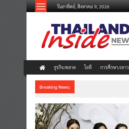
Skip
วันอาทิตย์, สิงหาคม 9, 2026
to
content
thailandinsidenew.com
Thailand
Inside
New
ธุรกิจ/ตลาด
ไอที
การศึกษา/เยา
Breaking News:
ชวนรู้จักซิม my by NT เน็ตเร