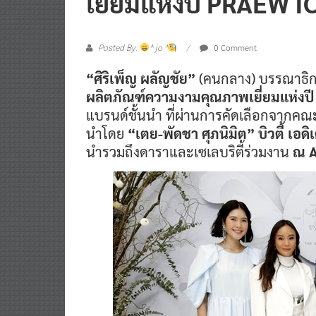
0 Comment
Posted By:
^ jo ^
“ศิริเพ็ญ ผลัญชัย”
(คนกลาง) บรรณาธิ
ผลิตภัณฑ์ความงามคุณภาพเยี่ยมแห่ง
แบรนด์ชั้นนำ
ที่ผ่านการคัดเลือกจากค
นำโดย
“เตย-พัดชา ศุภนิมิต” บิวตี้ เอ
นำรวมถึงดาราและเซเลบริตี้ร่วมงาน
ณ A