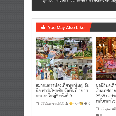
You May Also Like
สมาคมการท่องเที่ยวเขาใหญ่ จับ
มูลนิธิป่อเต็
มือ ฟาร์มโชคชัย จัดพื้นที่ “ขาย
งานเทศกาลง
ของเขาใหญ่” ครั้งที่ 9
2568 ณ ศาล
พลับพลาไช
0
25 กันยายน 2021
^ jo ^
12 กุมภาพั
0