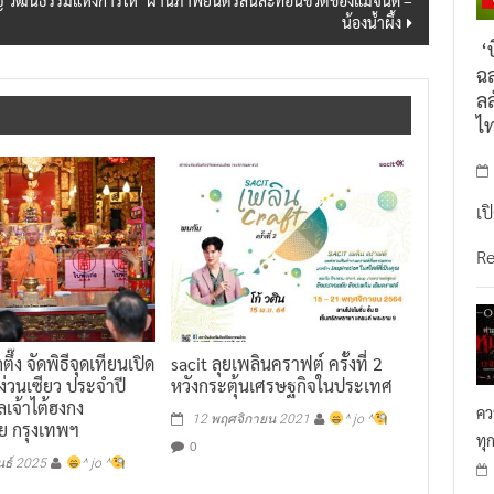
น้องน้ำผึ้ง
‘บ
ฉล
ลล
ไ
เป
R
กตึ๊ง จัดพิธีจุดเทียนเปิด
sacit ลุยเพลินคราฟต์ ครั้งที่ 2
่วนเซียว ประจำปี
หวังกระตุ้นเศรษฐกิจในประเทศ
เจ้าไต้ฮงกง
คว
12 พฤศจิกายน 2021
^ jo ^
ย กรุงเทพฯ
ทุ
0
นธ์ 2025
^ jo ^