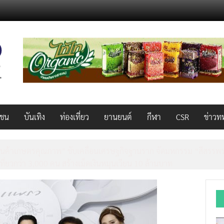
วชน
บันเทิง
ท่องเที่ยว
ยานยนต์
กีฬา
CSR
ข่าวท
็ว แรง คุ้มค่าทั่วไทยพร้อมโอกาสสร้างรายได้เสริมผ่าน Lazada Affiliate