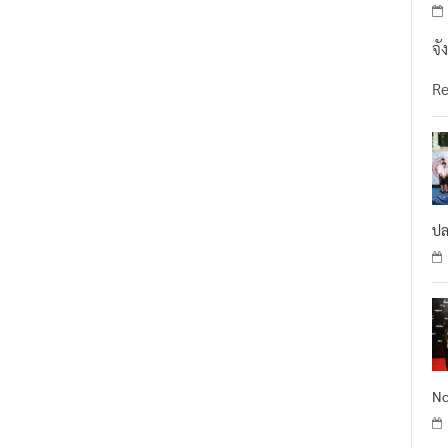
จั
R
ปล
No