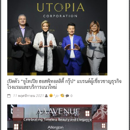
เปิดตัว “ยูโทเปีย ฮอสพิทอลลิตี้ กรุ๊ป” แบรนด์ผู้เชี่ยวชาญธุรกิจ
โรงแรมและบริการแนวใหม่
0
11 พฤศจิกายน 2021
^ jo ^