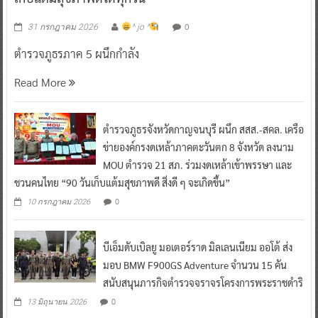
0
31 กรกฎาคม 2026
^ jo ^
ตำรวจภูธรภาค 5 ผนึกกำลัง
Read More
ตำรวจภูธรจังหวัดกาญจนบุรี ผนึก สสส.-สคล. เครือ
ข่ายองค์กรงดเหล้าภาคตะวันตก 8 จังหวัด ลงนาม
MOU ตำรวจ 21 สภ. ร่วมงดเหล้าเข้าพรรษา และ
ชวนคนไทย “90 วันเก็บแต้มสุขภาพดี สิ่งดี ๆ จะเกิดขึ้น”
0
10 กรกฎาคม 2026
บีเอ็มดับเบิลยู มอเตอร์ราด มิลเลนเนียม ออโต้ ส่ง
มอบ BMW F900GS Adventure จำนวน 15 คัน
สนับสนุนภารกิจตำรวจจราจรโครงการพระราชดำริ
0
13 มิถุนายน 2026