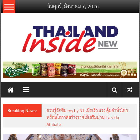
Skip
วันศุกร์, สิงหาคม 7, 2026
to
content
thailandinsidenew.com
Thailand
Inside
New
Breaking News:
ชวนรู้จักซิม my by NT เน็ตเร็ว แรง คุ้มค่าทั่วไทย
พร้อมโอกาสสร้างรายได้เสริมผ่าน Lazada
Affiliate