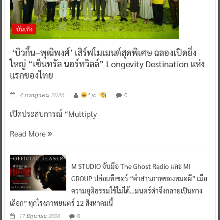
บันเทิง
‘บิวกิ้น–พุฒิพงศ์’ เสิร์ฟโมเมนต์สุดพิเศษ ฉลองเปิดยิ่ง
ใหญ่ “เซ็นทรัล นอร์ทวิลล์” Longevity Destination แห่ง
แรกของไทย
0
4 กรกฎาคม 2026
^ jo ^
เปิดประสบการณ์ “Multiply
Read More
M STUDIO จับมือ The Ghost Radio และ MI
GROUP ปล่อยทีเซอร์ “คำสารภาพของหมอผี” เมื่อ
ความยุติธรรมใช้ไม่ได้…มนตร์ดำจึงกลายเป็นทาง
เลือก” ทุกโรงภาพยนตร์ 12 สิงหาคมนี้
0
17 มิถุนายน 2026