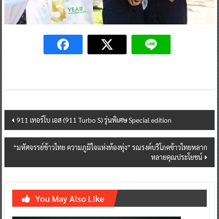
Post
911 เทอร์โบ เอส (911 Turbo S) รุ่นพิเศษ Special edition
navigation
“มหัศจรรย์ข้าวไทย ความภูมิใจแห่งท้องทุ่ง” รณรงค์บริโภคข้าวไทยหลาก
หลายคุณประโยชน์
You May Also Like