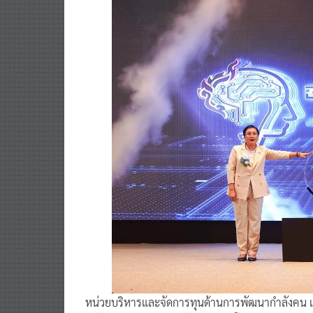
หน่วยบริหารและจัดการทุนด้านการพัฒนากําลังคน 
นวัตกรรม (บพค.) สํานักงานสภานโยบายการอุดมศึกษ