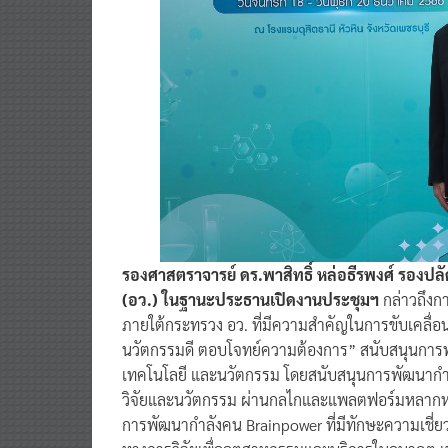
รองศาสตราจารย์ ดร.พาสิทธิ์ หล่อธีรพงศ์ รองป
(อว.) ในฐานะประธานเปิดงานประชุมฯ
กล่าวถึงกา
ภายใต้กระทรวง อว. ที่มีความสำคัญในการขับเคลื่อน
นวัตกรรมดี ตอบโจทย์ความต้องการ” สนับสนุนการพ
เทคโนโลยี และนวัตกรรม โดยสนับสนุนการพัฒนากำ
วิจัยและนวัตกรรม ผ่านกลไกและแพลตฟอร์มหลาก
การพัฒนากำลังคน Brainpower ที่มีทักษะความเชี่
ทางการวิจัยเพื่ออุตสาหกรรมและบริการในอนาคต เพื่