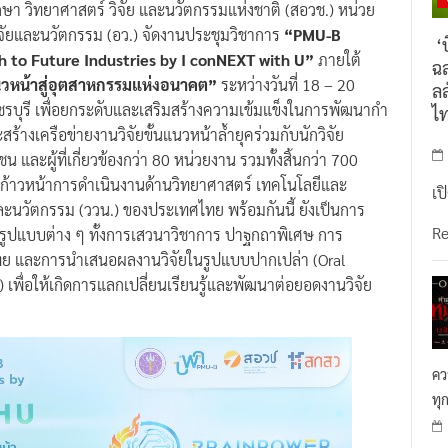
จัยและนวัตกรรม (อว.) จัดงานประชุมวิชาการ
“PMU-B
‘บ
h to Future Industries by I conNEXT with U”
ภายใต้
ฉล
แนวหน้าสู่อุตสาหกรรมแห่งอนาคต”
ระหว่างวันที่ 18 – 20
ลล
ชรบุรี เพื่อยกระดับและเสริมสร้างความเข้มแข็งในการพัฒนากํา
ไ
างเครือข่ายงานวิจัยขั้นแนวหน้าล้ำยุคร่วมกับนักวิจัย
และผู้ที่เกี่ยวข้องกว่า 80 หน่วยงาน รวมทั้งสิ้นกว่า 700
วามก้าวหน้าการดำเนินงานด้านวิทยาศาสตร์ เทคโนโลยีและ
เป
ะนวัตกรรม (ววน.) ของประเทศไทย พร้อมกันนี้ ยังเป็นการ
R
รูปแบบต่าง ๆ ทั้งการเสวนาวิชาการ ปาฐกถาพิเศษ การ
ย และการนำเสนอผลงานวิจัยในรูปแบบปากเปล่า (Oral
เพื่อให้เกิดการแลกเปลี่ยนเรียนรู้และพัฒนาต่อยอดงานวิจัย
คว
ทุ