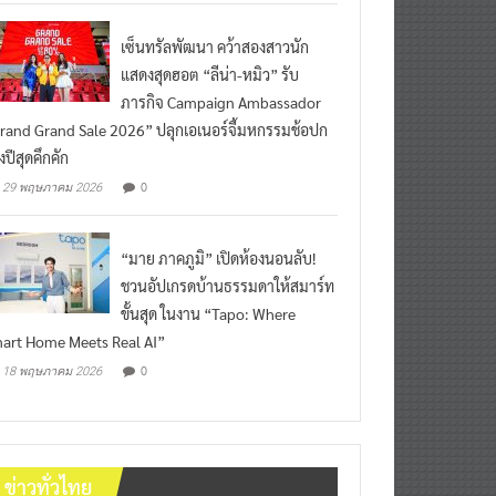
เซ็นทรัลพัฒนา คว้าสองสาวนัก
แสดงสุดฮอต “ลีน่า-หมิว” รับ
ภารกิจ Campaign Ambassador
rand Grand Sale 2026” ปลุกเอเนอร์จี้มหกรรมช้อปก
งปีสุดคึกคัก
0
29 พฤษภาคม 2026
“มาย ภาคภูมิ” เปิดห้องนอนลับ!
ชวนอัปเกรดบ้านธรรมดาให้สมาร์ท
ขั้นสุด ในงาน “Tapo: Where
art Home Meets Real AI”
0
18 พฤษภาคม 2026
ข่าวทั่วไทย