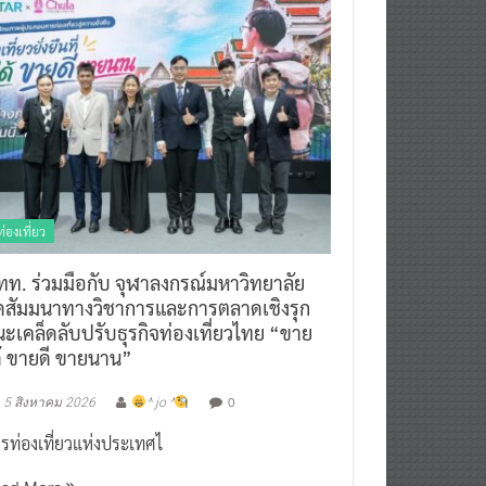
ท่องเที่ยว
ทท. ร่วมมือกับ จุฬาลงกรณ์มหาวิทยาลัย
ัดสัมมนาทางวิชาการและการตลาดเชิงรุก
ะเคล็ดลับปรับธุรกิจท่องเที่ยวไทย “ขาย
ด้ ขายดี ขายนาน”
0
5 สิงหาคม 2026
^ jo ^
รท่องเที่ยวแห่งประเทศไ
ead More