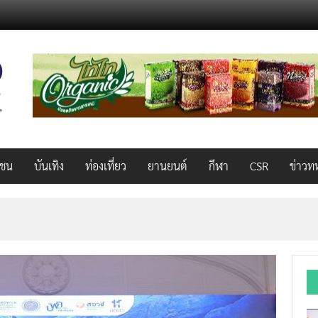
วชน
บันเทิง
ท่องเที่ยว
ยานยนต์
กีฬา
CSR
ข่าวท
็ว แรง คุ้มค่าทั่วไทยพร้อมโอกาสสร้างรายได้เสริมผ่าน Lazada Affiliate