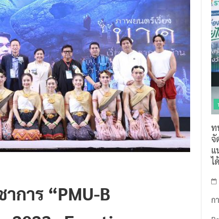
ท
จ
แน
ไ
ิชาการ “PMU-B
กา
 2023 : Frontier
R