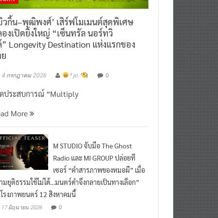
ิวกิ้น–พุฒิพงศ์’ เสิร์ฟโมเมนต์สุดพิเศษ
องเปิดยิ่งใหญ่ “เซ็นทรัล นอร์ทวิ
์” Longevity Destination แห่งแรกของ
ทย
0
4 กรกฎาคม 2026
^ jo ^
ิดประสบการณ์ “Multiply
ead More
M STUDIO จับมือ The Ghost
Radio และ MI GROUP ปล่อยที
เซอร์ “คำสารภาพของหมอผี” เมื่อ
ามยุติธรรมใช้ไม่ได้…มนตร์ดำจึงกลายเป็นทางเลือก”
กโรงภาพยนตร์ 12 สิงหาคมนี้
0
17 มิถุนายน 2026