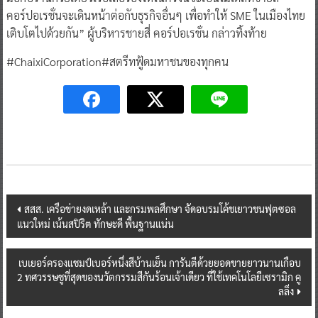
คอร์ปอเรชั่นจะเดินหน้าต่อกับธุรกิจอื่นๆ เพื่อทำให้ SME ในเมืองไทย
เติบโตไปด้วยกัน” ผู้บริหารชายสี่ คอร์ปอเรชั่น กล่าวทิ้งท้าย
#ChaixiCorporation#สตรีทฟู้ดมหาชนของทุกคน
Post
สสส. เครือข่ายงดเหล้า และกรมพลศึกษา จัดอบรมโค้ชเยาวชนฟุตซอล
แนวใหม่ เน้นสปิริต ทักษะดี พื้นฐานแน่น
navigation
เบเยอร์ครองแชมป์เบอร์หนึ่งสีบ้านเย็น การันตีด้วยยอดขายยาวนานเกือบ
2 ทศวรรษชูที่สุดของนวัตกรรมสีกันร้อนเจ้าเดียว ที่ใช้เทคโนโลยีเซรามิก คู
ลลิ่ง