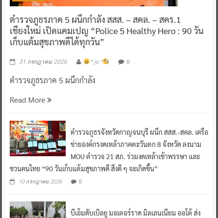
ตำรวจภูธรภาค 5 ผนึกกำลัง สสส. – สคล. – สคร.1
เชียงใหม่ เปิดแคมเปญ “Police 5 Healthy Hero : 90 วัน
เก็บแต้มสุขภาพดีได้ทุกวัน”
0
31 กรกฎาคม 2026
^ jo ^
ตำรวจภูธรภาค 5 ผนึกกำลัง
Read More
ตำรวจภูธรจังหวัดกาญจนบุรี ผนึก สสส.-สคล. เครือ
ข่ายองค์กรงดเหล้าภาคตะวันตก 8 จังหวัด ลงนาม
MOU ตำรวจ 21 สภ. ร่วมงดเหล้าเข้าพรรษา และ
ชวนคนไทย “90 วันเก็บแต้มสุขภาพดี สิ่งดี ๆ จะเกิดขึ้น”
0
10 กรกฎาคม 2026
บีเอ็มดับเบิลยู มอเตอร์ราด มิลเลนเนียม ออโต้ ส่ง