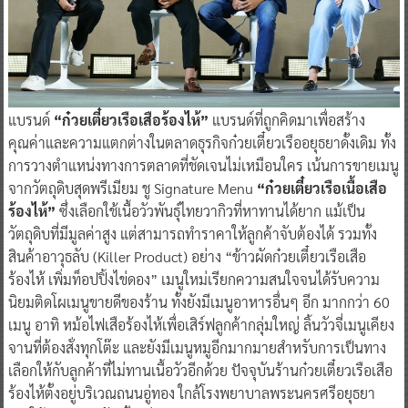
แบรนด์
“ก๋วยเตี๋ยวเรือเสือร้องไห้”
แบรนด์ที่ถูกคิดมาเพื่อสร้าง
คุณค่าและความแตกต่างในตลาดธุรกิจก๋วยเตี๋ยวเรืออยุธยาดั้งเดิม ทั้ง
การวางตำแหน่งทางการตลาดที่ชัดเจนไม่เหมือนใคร เน้นการขายเมนู
จากวัตถุดิบสุดพรีเมียม ชู Signature Menu
“ก๋วยเตี๋ยวเรือเนื้อเสือ
ร้องไห้”
ซึ่งเลือกใช้เนื้อวัวพันธุ์ไทยวากิวที่หาทานได้ยาก แม้เป็น
วัตถุดิบที่มีมูลค่าสูง แต่สามารถทำราคาให้ลูกค้าจับต้องได้ รวมทั้ง
สินค้าอาวุธลับ (Killer Product) อย่าง “ข้าวผัดก๋วยเตี๋ยวเรือเสือ
ร้องไห้ เพิ่มท็อปปิ้งไข่ดอง” เมนูใหม่เรียกความสนใจจนได้รับความ
นิยมติดโผเมนูขายดีของร้าน ทั้งยังมีเมนูอาหารอื่นๆ อีก มากกว่า 60
เมนู อาทิ หม้อไฟเสือร้องไห้เพื่อเสิร์ฟลูกค้ากลุ่มใหญ่ ลิ้นวัวจี่เมนูเคียง
จานที่ต้องสั่งทุกโต๊ะ และยังมีเมนูหมูอีกมากมายสำหรับการเป็นทาง
เลือกให้กับลูกค้าที่ไม่ทานเนื้อวัวอีกด้วย ปัจจุบันร้านก๋วยเตี๋ยวเรือเสือ
ร้องไห้ตั้งอยู่บริเวณถนนอู่ทอง ใกล้โรงพยาบาลพระนครศรีอยุธยา