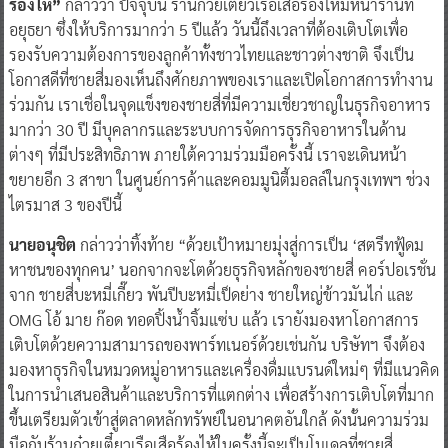
ร้องไห้”
กล่าวว่า ปัจจุบัน ร้านก๋วยเตี๋ยวเรือเสือร้องไห้มีหน้าร้านที่
อยุธยา ซึ่งให้บริการมากว่า 5 ปีแล้ว วันนี้ถึงเวลาที่ต้องเติบโตเพื่อ
รองรับความต้องการของลูกค้าทั้งชาวไทยและชาวต่างชาติ จึงเป็น
โอกาสดีที่ชายสี่มองเห็นถึงศักยภาพของเราและเปิดโอกาสการทำงาน
ร่วมกัน เราเชื่อในจุดแข็งของชายสี่ที่มีความเชี่ยวชาญในธุรกิจอาหาร
มากว่า 30 ปี มีบุคลากรและระบบการจัดการธุรกิจอาหารในด้าน
ต่างๆ ที่มีประสิทธิภาพ ภายใต้ความร่วมมือครั้งนี้ เราจะเดินหน้า
ขยายอีก 3 สาขา ในศูนย์การค้าและคอมมูนิตี้มอลล์ในกรุงเทพฯ ช่วง
ไตรมาส 3 ของปีนี้
นายอนุชิต
กล่าวว่าทิ้งท้าย “ด้วยเป้าหมายมุ่งสู่การเป็น ‘สตรีทฟู้ดม
หาชนของทุกคน’ นอกจากจะโตด้วยธุรกิจหลักของชายสี่ คอร์ปอเรชั่น
จาก ชายสี่บะหมี่เกี๊ยว พันปีบะหมี่เป็ดย่าง ชายใหญ่ข้าวมันไก่ และ
OMG โอ้ มาย ก๊อด ทอดปิ้งน้ำจิ้มแซ่บ แล้ว เรายังมองหาโอกาสการ
เติบโตด้วยความสามารถของพาร์ทเนอร์ด้วยเช่นกัน บริษัทฯ จึงต้อง
มองหาธุรกิจในหมวดหมู่อาหารและเครื่องดื่มแบรนด์ใหม่ๆ ที่มีแนวคิด
ในการนำเสนอสินค้าและบริการที่แตกต่าง เพื่อสร้างการเติบโตที่มาก
ขึ้นเตรียมตัวเข้าสู่ตลาดหลักทรัพย์ในอนาคตอันใกล้ ดังนั้นความร่วม
มือกับร้านก๋วยเตี๋ยวเรือเสือร้องไห้ในครั้งนี้จะเป็นโมเดลที่ชายสี่