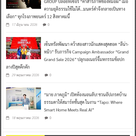
GROUP ปล่อยทีเซอร์ “คำสารภาพของหมอผี” เมื่อ
ความยุติธรรมใช้ไม่ได้…มนตร์ดำจึงกลายเป็นทาง
เลือก” ทุกโรงภาพยนตร์ 12 สิงหาคมนี้
0
17 มิถุนายน 2026
เซ็นทรัลพัฒนา คว้าสองสาวนักแสดงสุดฮอต “ลีน่า-
หมิว” รับภารกิจ Campaign Ambassador “Grand
Grand Sale 2026” ปลุกเอเนอร์จี้มหกรรมช้อปก
ลางปีสุดคึกคัก
0
29 พฤษภาคม 2026
“มาย ภาคภูมิ” เปิดห้องนอนลับ! ชวนอัปเกรดบ้าน
ธรรมดาให้สมาร์ทขั้นสุด ในงาน “Tapo: Where
Smart Home Meets Real AI”
0
18 พฤษภาคม 2026