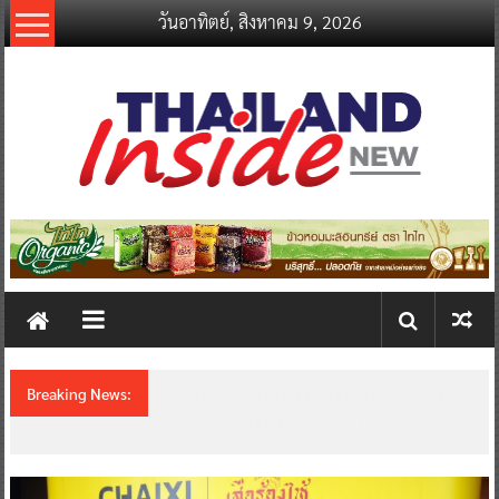
Skip
วันอาทิตย์, สิงหาคม 9, 2026
to
content
thailandinsidenew.com
Thailand
Inside
New
Breaking News:
ชวนรู้จักซิม my by NT เน็ตเร็ว แรง คุ้มค่าทั่วไทย
พร้อมโอกาสสร้างรายได้เสริมผ่าน Lazada
Affiliate