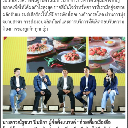
ระบบโครงสร้างพื้นฐานด้านไอที ระบบการบริหารต้นทุนอย่างชาญ
ฉลาดเพื่อให้ได้ผลกำไรสูงสุด ชายสี่มั่นใจว่าทรัพยากรที่เรามีอยู่จะช่วย
ผลักดันแบรนด์เสือร้องไห้ให้มีการเติบโตอย่างก้าวกระโดด ผ่านการมุ่ง
ขยายสาขา การส่งมอบผลิตภัณฑ์และการบริการที่ดีเลิศตอบรับความ
ต้องการของลูกค้าทุกกลุ่ม
นางสาวณัฐชนา ปิ่นนิกร ผู้ก่อตั้งแบรนด์ “ก๋วยเตี๋ยวเรือเสือ