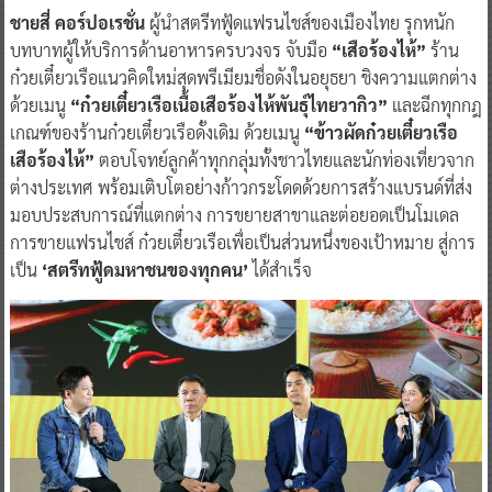
ชายสี่ คอร์ปอเรชั่น
ผู้นำสตรีทฟู้ดแฟรนไชส์ของเมืองไทย รุกหนัก
บทบาทผู้ให้บริการด้านอาหารครบวงจร จับมือ
“เสือร้องไห้”
ร้าน
ก๋วยเตี๋ยวเรือแนวคิดใหม่สุดพรีเมียมชื่อดังในอยุธยา ชิงความแตกต่าง
ด้วยเมนู
“ก๋วยเตี๋ยวเรือเนื้อเสือร้องไห้พันธุ์ไทยวากิว”
และฉีกทุกกฎ
เกณฑ์ของร้านก๋วยเตี๋ยวเรือดั้งเดิม ด้วยเมนู
“ข้าวผัดก๋วยเตี๋ยวเรือ
เสือร้องไห้”
ตอบโจทย์ลูกค้าทุกกลุ่มทั้งชาวไทยและนักท่องเที่ยวจาก
ต่างประเทศ พร้อมเติบโตอย่างก้าวกระโดดด้วยการสร้างแบรนด์ที่ส่ง
มอบประสบการณ์ที่แตกต่าง การขยายสาขาและต่อยอดเป็นโมเดล
การขายแฟรนไชส์ ก๋วยเตี๋ยวเรือเพื่อเป็นส่วนหนึ่งของเป้าหมาย สู่การ
เป็น
‘สตรีทฟู้ดมหาชนของทุกคน’
ได้สำเร็จ