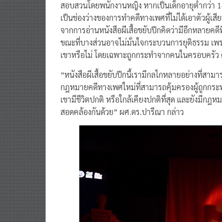
เป็นช่องว่างของการทำคดีทางเพศที่ไม่ได้เอาตัวผู้เสีย
จากการอ่านหนังสือผีเสื้อขยับปีกคิดว่ามีอีกหลายคดีท
ขณะที่บางส่วนอาจไม่มั่นใจกระบวนการยุติธรรม เพราะ
เขาหรือไม่ โดยเฉพาะถูกกระทำจากคนในครอบครัว คน
“หนังสือผีเสื้อขยับปีกนี้เรามีกลไกหลายอย่างที่สามา
กฎหมายคดีทางเพศใหม่ที่สามารถคุ้มครองผู้ถูกกระทำท
เขามีชีวิตปกติ หรือใกล้เคียงปกติที่สุด และยังมีกฎหมา
สอดคล้องกันด้วย” ผศ.ดร.ปารีณา กล่าว