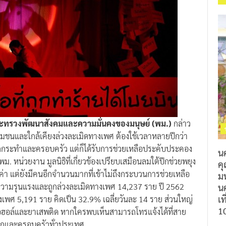
ากระทรวงพัฒนาสังคมและความมั่นคงของมนุษย์ (พม.)
กล่าว
ชุมชนและใกล้เคียงล่วงละเมิดทางเพศ ต้องใช้เวลาหลายปีกว่า
้ถูกกระทำและครอบครัว แต่ก็ได้รับการช่วยเหลือประคับประคอง
น
ม. หน่วยงาน มูลนิธิที่เกี่ยวข้องเปรียบเสมือนลมใต้ปีกช่วยพยุง
ค
ุณค่า แต่ยังมีคนอีกจำนวนมากที่เข้าไม่ถึงกระบวนการช่วยเหลือ
ม
ทำความรุนแรงและถูกล่วงละเมิดทางเพศ 14,237 ราย ปี 2562
นค
เท
พศ 5,191 ราย คิดเป็น 32.9% เฉลี่ยวันละ 14 ราย ส่วนใหญ่
1
แอลกอฮอล์และยาเสพติด หากใครพบเห็นสามารถโทรแจ้งได้ที่สาย
เด็กและครอบครัวทั่วประเทศ