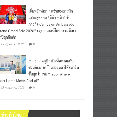
เซ็นทรัลพัฒนา คว้าสองสาวนัก
แสดงสุดฮอต “ลีน่า-หมิว” รับ
ภารกิจ Campaign Ambassador
rand Grand Sale 2026” ปลุกเอเนอร์จี้มหกรรมช้อปก
งปีสุดคึกคัก
0
29 พฤษภาคม 2026
“มาย ภาคภูมิ” เปิดห้องนอนลับ!
ชวนอัปเกรดบ้านธรรมดาให้สมาร์ท
ขั้นสุด ในงาน “Tapo: Where
art Home Meets Real AI”
0
18 พฤษภาคม 2026
ข่าวทั่วไทย