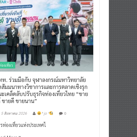
ท่องเที่ยว
ทท. ร่วมมือกับ จุฬาลงกรณ์มหาวิทยาลัย
ัดสัมมนาทางวิชาการและการตลาดเชิงรุก
ะเคล็ดลับปรับธุรกิจท่องเที่ยวไทย “ขาย
ด้ ขายดี ขายนาน”
0
5 สิงหาคม 2026
^ jo ^
รท่องเที่ยวแห่งประเทศไ
ead More