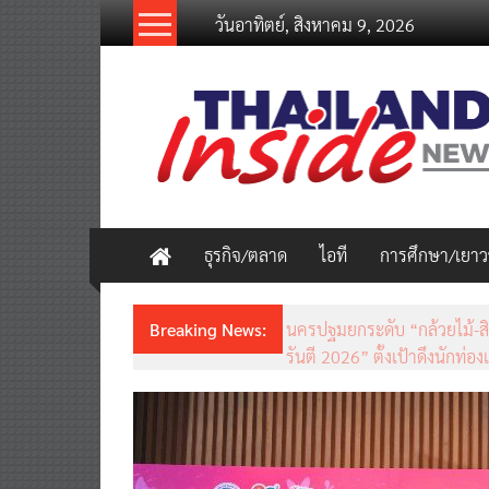
Skip
วันอาทิตย์, สิงหาคม 9, 2026
to
content
thailandinsidenew.com
Thailand
Inside
New
ธุรกิจ/ตลาด
ไอที
การศึกษา/เยา
Breaking News:
ชวนรู้จักซิม my by NT เน็ตเร