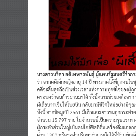
นางสาวนริศา อดิเทพวรพันธุ์ ผู้แทนรัฐมนตรีว่
ว่า จากคดีเด็กหญิงอายุ 14 ปี ทางภาคใต้ที่ถูกคนใน
คดีจะสิ้นสุดถือเป็นช่วงเวลาแห่งความทุกข์ใจของผู
ครอบครัวจนก้าวผ่านมาได้ ทั้งนี้ความช่วยเหลือจาก พ
ผีเสื้อบาดเจ็บให้โบยบิน กลับมามีชีวิตใหม่อย่างมีค
ทั้งนี้ จากข้อมูลปี 2561 มีเด็กและเยาวชนถูกกระ
จำนวน 15,797 ราย ในจำนวนนี้เป็นความรุนแรงทางเ
ผู้กระทำส่วนใหญ่เป็นคนใกล้ชิดที่ดื่มเครื่องดื่ม
ด่วน 1300 หรือขอคำปรึกษาช่วยเหลือได้ที่บ้านพัก