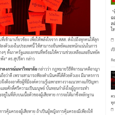
‘บ
ฉล
ลล
ไ
ที่เข้ามาเกี่ยวข้อง เพื่อให้พลังใจจาก สสส. ส่งไปถึงทุกคนให้ลุก
ยนแปลงตัวเองในประเทศนี้ ให้สามารถยืนหยัดและหนักแน่นในการ
เป
นต่างๆ ทั้งภาครัฐและเอกชนที่พร้อมให้ความช่วยเหลือและยืนหยัด
ลำพัง” ดร.สุปรีดา กล่าว
R
ุฬาลงกรณ์มหาวิทยาลัย
กล่าวว่า กฎหมายวิธีพิจารณาคดีอาญา
ุบันถือว่าดี เพราะสามารถฟ้องดำเนินคดีได้ด้วยตัวเอง มีมาตรการ
หวจึงต้องอาศัยผู้ที่มีองค์ความรู้เฉพาะทางวางแนวทางแก้ปัญหา
ละศักดิ์ศรีความเป็นมนุษย์ บั่นทอนกำลังใจผู้ถูกกระทำ
อยู่ในที่ลับบนเนื้อตัวของผู้เสียหาย การจะได้มาซึ่งหลักฐาน
คว
ทุ
การคุ้มครองผู้เสียหาย ถ้าเป็นผู้หญิงการคุ้มครองมีเพียงให้
ี ก็จะมีสหวิชาชีพซึ่งไม่เพียงพอ อีกทั้งยังทำคดีแยกส่วนถือ