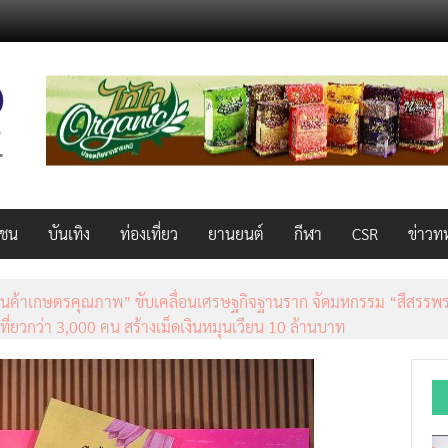
วชน
บันเทิง
ท่องเที่ยว
ยานยนต์
กีฬา
CSR
ข่าวท
็ว แรง คุ้มค่าทั่วไทยพร้อมโอกาสสร้างรายได้เสริมผ่าน Lazada Affiliate