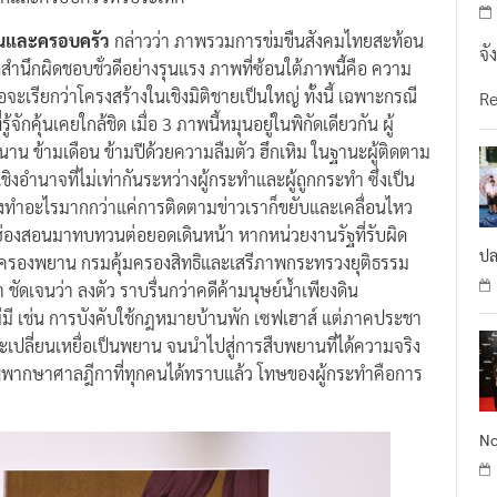
วชนและครอบครัว
กล่าวว่า ภาพรวมการข่มขืนสังคมไทยสะท้อน
จั
สำนึกผิดชอบชั่วดีอย่างรุนแรง ภาพที่ซ้อนใต้ภาพนี้คือ ความ
จะเรียกว่าโครงสร้างในเชิงมิติชายเป็นใหญ่ ทั้งนี้ เฉพาะกรณี
R
ักคุ้นเคยใกล้ชิด เมื่อ 3 ภาพนี้หมุนอยู่ในพิกัดเดียวกัน ผู้
วนาน ข้ามเดือน ข้ามปีด้วยความลืมตัว ฮึกเหิม ในฐานะผู้ติดตาม
ิงอำนาจที่ไม่เท่ากันระหว่างผู้กระทำและผู้ถูกกระทำ ซึ่งเป็น
าต้องทำอะไรมากกว่าแค่การติดตามข่าวเราก็ขยับและเคลื่อนไหว
ฮ่องสอนมาทบทวนต่อยอดเดินหน้า หากหน่วยงานรัฐที่รับผิด
ปล
คุ้มครองพยาน กรมคุ้มครองสิทธิและเสรีภาพกระทรวงยุติธรรม
 ชัดเจนว่า ลงตัว ราบรื่นกว่าคดีค้ามนุษย์น้ำเพียงดิน
่มี เช่น การบังคับใช้กฎหมายบ้านพัก เซฟเฮาส์ แต่ภาคประชา
อ และเปลี่ยนเหยื่อเป็นพยาน จนนำไปสู่การสืบพยานที่ได้ความจริง
พิพากษาศาลฎีกาที่ทุกคนได้ทราบแล้ว โทษของผู้กระทำคือการ
No