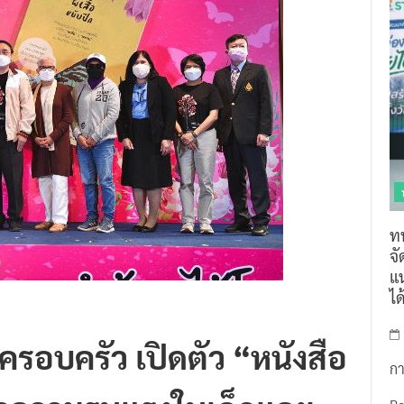
ท
จ
แน
ไ
ครอบครัว เปิดตัว “หนังสือ
กา
ล่าความรุนแรงในเด็กและ
R