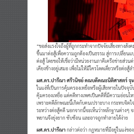
“ขอส่งแรงใจถึงผู้ที่ถูกกระทำจากปัจจัยเสี่ยงทางสังคม
ขึ้นมาต่อสู้เพื่อความถูกต้องเป็นธรรม สู่การเปลี่
ต่อสู้ โดยขอให้เชื่อว่ามีหน่วยงานภาคีเครือข่ายส่ว
เคียงข้างอยู่เสมอ เพื่อไม่ให้มีใครโดดเดี่ยวหรือต่อสู้
ผศ.ดร.ปารีณา ศรีวนิชย์ คณบดีคณะนิติศาสตร์ จ
ในแง่ที่เป็นการคุ้มครองเหยื่อหรือผู้เสียหายในปัจจ
คุ้มครองเหยื่อ แต่คดีทางเพศเป็นคดีที่มีความอ่อนไ
เพราะคดีลักษณะนี้เกิดกับคนเปราะบาง กระทบจิตใจแ
ระหว่างต่อสู้คดี นอกจากนี้จะเห็นว่าหลักฐานต่างๆ จะ
พยานจึงยุ่งยาก ซับซ้อน และอาจถูกทำลายได้ง่าย
ผศ.ดร.ปารีณา
กล่าวต่อว่า กฎหมายที่มีอยู่ในแง่ของ
สอบสวนโดยพนักงานหญิง หากเป็นเด็กอายุต่ำกว่า 18 ป