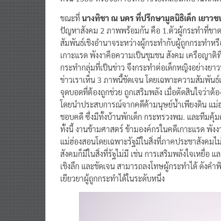
ขณะที่
นางทิชา ณ นคร ที่ปรึกษามูลนิธิเด็ก เยา
ปัญหาสังคม 2 ภาพพร้อมกัน คือ 1.ตัวผู้กระทำที่ขาด
สัมพันธ์เชิงอำนาจระหว่างผู้กระทำกับผู้ถูกกระทำหรือ
เกาะแรด พังงาคือความเป็นชุมชน สังคม เครือญาติที่รู้จ
กระทำกลุ่มที่เป็นข่าว จึงกระทำต่อเด็กหญิงอย่างยา
ข่าวเราเห็น 3 ภาพนี้ชัดเจน โดยเฉพาะความสัมพันธ์เช
จุดบอดที่ต้องถูกช่วย ถูกเสริมพลัง เมื่อตัดสินใจว่
โดยนำประสบการณ์จากคดีค้ามนุษย์น้ำเพียงดิน แม่
ชอบคดี ซึ่งมีทั้งบ้านพักเด็ก กระทรวงพม. และทีม
ทั้งนี้ งานข้ามศาสตร์ ข้ามองค์กรในคดีเกาะแรด พังงา
แม่ฮ่องสอนโดยเฉพาะรัฐมีในสิ่งที่ภาคประชาสังคมไม
สังคมก็มีในสิ่งที่รัฐไม่มี เช่น การเสริมพลังใจเหยื่
เชิงลึก และชัดเจน สามารถลงโทษผู้กระทำได้ ดังคำ
เยียวยาผู้ถูกกระทำได้ในระดับหนึ่ง