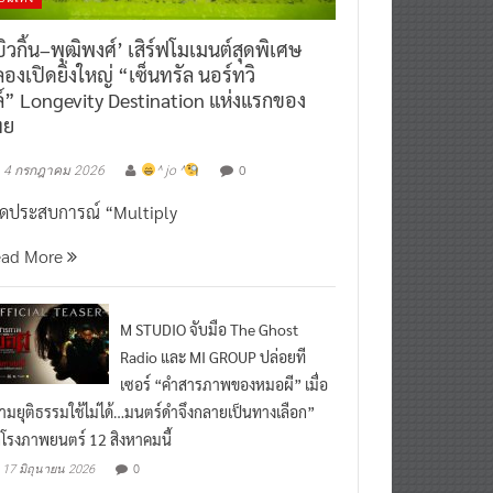
ิวกิ้น–พุฒิพงศ์’ เสิร์ฟโมเมนต์สุดพิเศษ
องเปิดยิ่งใหญ่ “เซ็นทรัล นอร์ทวิ
์” Longevity Destination แห่งแรกของ
ทย
0
4 กรกฎาคม 2026
^ jo ^
ิดประสบการณ์ “Multiply
ead More
M STUDIO จับมือ The Ghost
Radio และ MI GROUP ปล่อยที
เซอร์ “คำสารภาพของหมอผี” เมื่อ
ามยุติธรรมใช้ไม่ได้…มนตร์ดำจึงกลายเป็นทางเลือก”
กโรงภาพยนตร์ 12 สิงหาคมนี้
0
17 มิถุนายน 2026