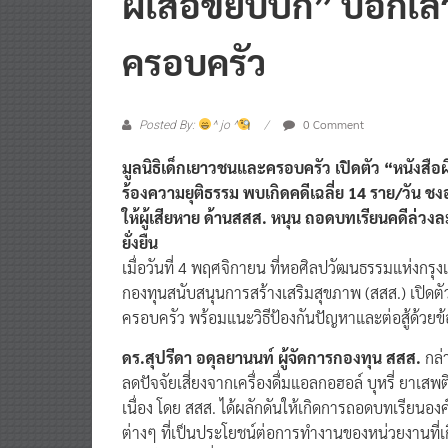
ครอบครัว
0 Comment
Posted By:
^ jo ^
มูลนิธิเด็กเยาวชนและครอบครัว เปิดตัว “หนังสือผี
ร้องความยุติธรรม พบเกิดคดีเฉลี่ย 14 ราย/วัน 
ให้ผู้เสียหาย ด้านสสส. หนุน ถอดบทเรียนคดีล่วงล
ยั่งยืน
เมื่อวันที่ 4 พฤศจิกายน ที่หอศิลปวัฒนธรรมแห่งก
กองทุนสนับสนุนการสร้างเสริมสุขภาพ (สสส.) เปิดตัว
ครอบครัว พร้อมแนะวิธีป้องกันปัญหาและต่อสู้ด้ว
ดร.สุปรีดา อดุลยานนท์ ผู้จัดการกองทุน สสส.
กล่
ลดปัจจัยเสี่ยงจากเครื่องดื่มแอลกอฮอล์ บุหรี่ ยาเสพ
เนื่อง โดย สสส. ได้ผลักดันให้เกิดการถอดบทเรียนอง
ต่างๆ ที่เป็นประโยชน์ต่อการทำงานของหน่วยงานที่เ
ต้องมีความรู้เรื่องกระบวนการยุติธรรมระหว่างการต่อ