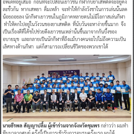
อัพเดทอยู่เสมอ ก่อนที่จะไปสอนเยาวชน กีฬากับยาเสพติดจะอยู่คง
ละขั้วกัน หากเสพยา ดื่มเหล้า จะทำให้กำลังวังชาในการเล่นนั้นลด
น้อยถอยลง นักกีฬาเยาวชนในภูมิภาคหลายตนไม่มีโอกาสเล่นกีฬา
ทำให้ตกไปอยู่ในวังวนของยาเสพติด ที่นับวันจะหาง่ายขึ้นมาก จึง
เป็นเรื่องดีที่โค้ชไปช่วยดึงเยาวชนเหล่านั้นขึ้นมาจากก้นบึ้งของ
อบายมุข และกลายเป็นนักกีฬาที่ถึงแม้บางคนจะไปไม่ถึงความเป้น
เลิศทางด้านกีฬา แต่ก็สามารถเปลี่ยนชีวิตของพวกเขาได้
นายธีรพล สัญญาปลื้ม ผู้เข้าร่วมจากจังหวัดชุมพร
กล่าวว่า ผมทำ
ทีมมาจากศูนย์ ครั้งนี้เป็นการเข้ารับการอบรมครั้งแรก ผมได้