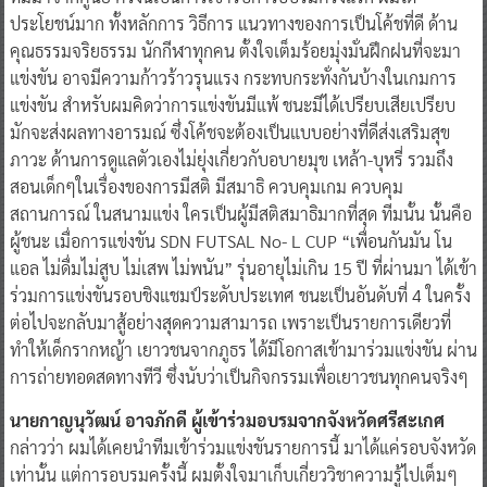
ประโยชน์มาก ทั้งหลักการ วิธีการ แนวทางของการเป็นโค้ชที่ดี ด้าน
คุณธรรมจริยธรรม นักกีฬาทุกคน ตั้งใจเต็มร้อยมุ่งมั่นฝึกฝนที่จะมา
แข่งขัน อาจมีความก้าวร้าวรุนแรง กระทบกระทั่งกันบ้างในเกมการ
แข่งขัน สำหรับผมคิดว่าการแข่งขันมีแพ้ ชนะมีได้เปรียบเสียเปรียบ
มักจะส่งผลทางอารมณ์ ซึ่งโค้ชจะต้องเป็นแบบอย่างที่ดีส่งเสริมสุข
ภาวะ ด้านการดูแลตัวเองไม่ยุ่งเกี่ยวกับอบายมุข เหล้า-บุหรี่ รวมถึง
สอนเด็กๆในเรื่องของการมีสติ มีสมาธิ ควบคุมเกม ควบคุม
สถานการณ์ ในสนามแข่ง ใครเป็นผู้มีสติสมาธิมากที่สุด ทีมนั้น นั้นคือ
ผู้ชนะ เมื่อการแข่งขัน SDN FUTSAL No- L CUP “เพื่อนกันมัน โน
แอล ไม่ดื่มไม่สูบ ไม่เสพ ไม่พนัน” รุ่นอายุไม่เกิน 15 ปี ที่ผ่านมา ได้เข้า
ร่วมการแข่งขันรอบชิงแชมป์ระดับประเทศ ชนะเป็นอันดับที่ 4 ในครั้ง
ต่อไปจะกลับมาสู้อย่างสุดความสามารถ เพราะเป็นรายการเดียวที่
ทำให้เด็กรากหญ้า เยาวชนจากภูธร ได้มีโอกาสเข้ามาร่วมแข่งขัน ผ่าน
การถ่ายทอดสดทางทีวี ซึ่งนับว่าเป็นกิจกรรมเพื่อเยาวชนทุกคนจริงๆ
นายกาญนุวัฒน์ อาจภักดี ผู้เข้าร่วมอบรมจากจังหวัดศรีสะเกศ
กล่าวว่า ผมได้เคยนำทีมเข้าร่วมแข่งขันรายการนี้ มาได้แค่รอบจังหวัด
เท่านั้น แต่การอบรมครั้งนี้ ผมตั้งใจมาเก็บเกี่ยววิชาความรู้ไปเต็มๆ