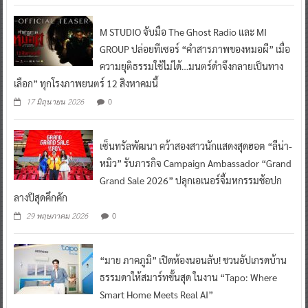
M STUDIO จับมือ The Ghost Radio และ MI
GROUP ปล่อยทีเซอร์ “คำสารภาพของหมอผี” เมื่อ
ความยุติธรรมใช้ไม่ได้…มนตร์ดำจึงกลายเป็นทาง
เลือก” ทุกโรงภาพยนตร์ 12 สิงหาคมนี้
0
17 มิถุนายน 2026
เซ็นทรัลพัฒนา คว้าสองสาวนักแสดงสุดฮอต “ลีน่า-
หมิว” รับภารกิจ Campaign Ambassador “Grand
Grand Sale 2026” ปลุกเอเนอร์จี้มหกรรมช้อปก
ลางปีสุดคึกคัก
0
29 พฤษภาคม 2026
“มาย ภาคภูมิ” เปิดห้องนอนลับ! ชวนอัปเกรดบ้าน
ธรรมดาให้สมาร์ทขั้นสุด ในงาน “Tapo: Where
Smart Home Meets Real AI”