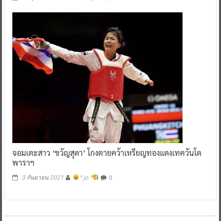
จอมเตะสาว ‘ขวัญสุดา’ โกงตายคว้าเหรียญทองแดงเทควันโด
พาราฯ
0
3 กันยายน 2021
^ jo ^