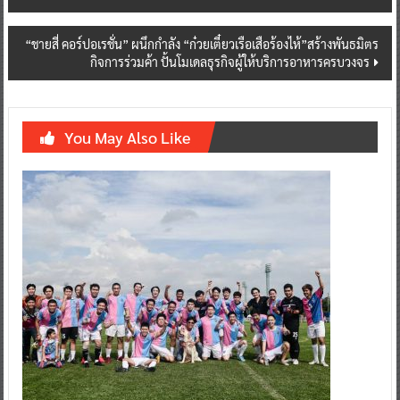
navigation
“ชายสี่ คอร์ปอเรชั่น” ผนึกกำลัง “ก๋วยเตี๋ยวเรือเสือร้องไห้”สร้างพันธมิตร
กิจการร่วมค้า ปั้นโมเดลธุรกิจผู้ให้บริการอาหารครบวงจร
You May Also Like