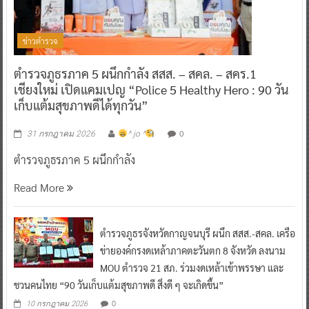
ข่าวตำรวจ
ตำรวจภูธรภาค 5 ผนึกกำลัง สสส. – สคล. – สคร.1
เชียงใหม่ เปิดแคมเปญ “Police 5 Healthy Hero : 90 วัน
เก็บแต้มสุขภาพดีได้ทุกวัน”
0
31 กรกฎาคม 2026
^ jo ^
ตำรวจภูธรภาค 5 ผนึกกำลัง
Read More
ตำรวจภูธรจังหวัดกาญจนบุรี ผนึก สสส.-สคล. เครือ
ข่ายองค์กรงดเหล้าภาคตะวันตก 8 จังหวัด ลงนาม
MOU ตำรวจ 21 สภ. ร่วมงดเหล้าเข้าพรรษา และ
ชวนคนไทย “90 วันเก็บแต้มสุขภาพดี สิ่งดี ๆ จะเกิดขึ้น”
0
10 กรกฎาคม 2026