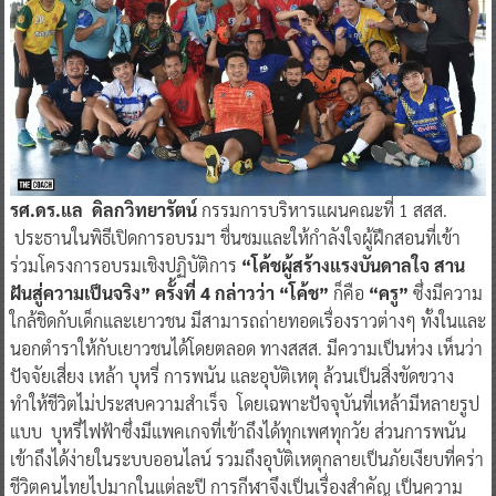
รศ.ดร.แล ดิลกวิทยารัตน์
กรรมการบริหารแผนคณะที่ 1 สสส.
ประธานในพิธีเปิดการอบรมฯ ชื่นชมและให้กำลังใจผู้ฝึกสอนที่เข้า
ร่วมโครงการอบรมเชิงปฏิบัติการ
“โค้ชผู้สร้างแรงบันดาลใจ สาน
ฝันสู่ความเป็นจริง” ครั้งที่ 4 กล่าวว่า “โค้ช”
ก็คือ
“ครู”
ซึ่งมีความ
ใกล้ชิดกับเด็กและเยาวชน มีสามารถถ่ายทอดเรื่องราวต่างๆ ทั้งในและ
นอกตำราให้กับเยาวชนได้โดยตลอด ทางสสส. มีความเป็นห่วง เห็นว่า
ปัจจัยเสี่ยง เหล้า บุหรี่ การพนัน และอุบัติเหตุ ล้วนเป็นสิ่งขัดขวาง
ทำให้ชีวิตไม่ประสบความสำเร็จ โดยเฉพาะปัจจุบันที่เหล้ามีหลายรูป
แบบ บุหรี่ไฟฟ้าซึ่งมีแพคเกจที่เข้าถึงได้ทุกเพศทุกวัย ส่วนการพนัน
เข้าถึงได้ง่ายในระบบออนไลน์ รวมถึงอุบัติเหตุกลายเป็นภัยเงียบที่คร่า
ชีวิตคนไทยไปมากในแต่ละปี การกีฬาจึงเป็นเรื่องสำคัญ เป็นความ