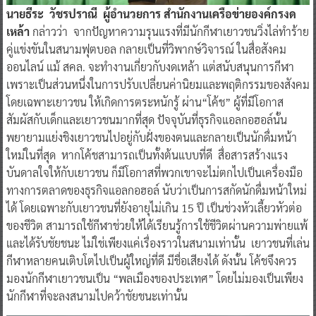
นายธีระ วัชรปราณี ผู้อำนวยการ สำนักงานเครือข่ายองค์กรงด
เหล้า
กล่าวว่า จากปัญหาความรุนแรงที่มีนักกีฬาเยาวชนวิ่งไล่ทำร้าย
คู่แข่งขันในสนามฟุตบอล กลายเป็นที่วิพากษ์วิจารณ์ ในสื่อสังคม
ออนไลน์ แม้ สคล. จะทำงานเกี่ยวกับงดเหล้า แต่สนับสนุนการกีฬา
เพราะเป็นส่วนหนึ่งในการปรับเปลี่ยนค่านิยมและพฤติกรรมของสังคม
โดยเฉพาะเยาวชน ให้เกิดการตระหนักรู้ ผ่าน“โค้ช” ผู้ที่มีโอกาส
สัมผัสกับเด็กและเยาวชนมากที่สุด ปัจจุบันที่ธุรกิจแอลกอฮอล์นั้น
พยายามแย่งชิงเยาวชนไปอยู่กับฝั่งของตนและกลายเป็นนักดื่มหน้า
ใหม่ในที่สุด หากโค้ชสามารถเป็นทั้งต้นแบบที่ดี สื่อสารสร้างแรง
บันดาลใจให้กับเยาวชน ก็มีโอกาสที่พวกเขาจะไม่ตกไปเป็นเครื่องมือ
ทางการตลาดของธุรกิจแอลกอฮอล์ นับว่าเป็นการสกัดนักดื่มหน้าใหม่
ได้ โดยเฉพาะกับเยาวชนที่ยังอายุไม่เกิน 15 ปี เป็นช่วงหัวเลี้ยวหัวต่อ
ของชีวิต สามารถใช้กีฬาช่วยให้ได้เรียนรู้การใช้ชีวิตผ่านความพ่ายแพ้
และได้รับชัยชนะ ไม่ใช่เพียงแค่เรื่องราวในสนามเท่านั้น เยาวชนที่เล่น
กีฬาหลายคนเติบโตไปเป็นผู้ใหญ่ที่ดี มีชื่อเสียงได้ ดังนั้น โค้ชจึงควร
มองนักกีฬาเยาวชนเป็น “พลเมืองของประเทศ” โดยไม่มองเป็นเพียง
นักกีฬาที่จะลงสนามไปคว้าชัยชนะเท่านั้น