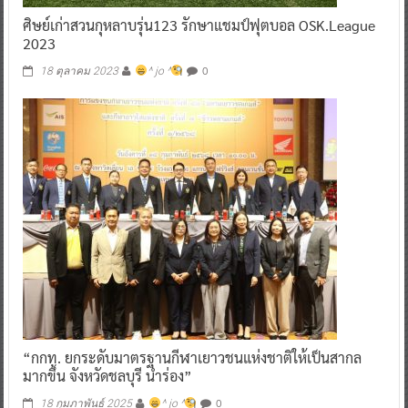
ศิษย์เก่าสวนกุหลาบรุ่น123 รักษาแชมป์ฟุตบอล OSK.League
2023
0
18 ตุลาคม 2023
^ jo ^
“กกท. ยกระดับมาตรฐานกีฬาเยาวชนแห่งชาติให้เป็นสากล
มากขึ้น จังหวัดชลบุรี นำร่อง”
0
18 กุมภาพันธ์ 2025
^ jo ^