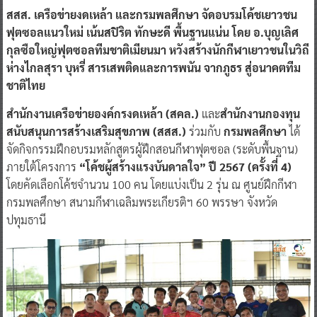
สสส. เครือข่ายงดเหล้า และกรมพลศึกษา จัดอบรมโค้ชเยาวชน
ฟุตซอลแนวใหม่ เน้นสปิริต ทักษะดี พื้นฐานแน่น โดย อ.บุญเลิศ
กุลซือใหญ่ฟุตซอลทีมชาติเมียนมา หวังสร้างนักกีฬาเยาวชนในวิถี
ห่างไกลสุรา บุหรี่ สารเสพติดและการพนัน จากภูธร สู่อนาคตทีม
ชาติไทย
สำนักงานเครือข่ายองค์กรงดเหล้า (สคล.)
และ
สำนักงานกองทุน
สนับสนุนการสร้างเสริมสุขภาพ (สสส.)
ร่วมกับ
กรมพลศึกษา
ได้
จัดกิจกรรมฝึกอบรมหลักสูตรผู้ฝึกสอนกีฬาฟุตซอล (ระดับพื้นฐาน)
ภายใต้โครงการ
“โค้ชผู้สร้างแรงบันดาลใจ” ปี 2567 (ครั้งที่ 4)
โดยคัดเลือกโค้ชจำนวน 100 คน โดยแบ่งเป็น 2 รุ่น ณ ศูนย์ฝึกกีฬา
กรมพลศึกษา สนามกีฬาเฉลิมพระเกียรติฯ 60 พรรษา จังหวัด
ปทุมธานี