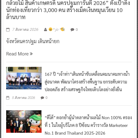
กล้วยไม้ สินค้าเกษตรดี นครปฐมการันตี 2026” ตั้งเป้าดึง
นักท่องเที่ยวกว่า 3,000 คน สร้างเม็ดเงินหมุนเวียน 10
ล้านบาท
0
7 สิงหาคม 2026
^ jo ^
จังหวัดนครปฐม เดินหน้ายก
Read More
167 ปี “เจ้าท่า”เดินหน้าขับเคลื่อนคมนาคมทางน้ำ
สู่อนาคต พัฒนาโครงสร้างพื้นฐาน ยกระดับความ
ปลอดภัย สร้างเศรษฐกิจไทยเติบโตอย่างยั่งยืน
0
5 สิงหาคม 2026
“ดีโด้” ตอกย้ำผู้นำตลาดน้ำผลไม้ Non 100% ครอง
ที่ 1 ในใจผู้บริโภค 8 ปีซ้อน คว้ารางวัล Marketeer
No.1 Brand Thailand 2025-2026