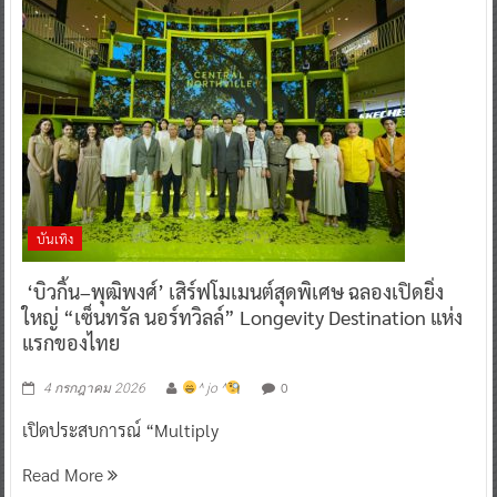
บันเทิง
‘บิวกิ้น–พุฒิพงศ์’ เสิร์ฟโมเมนต์สุดพิเศษ ฉลองเปิดยิ่ง
ใหญ่ “เซ็นทรัล นอร์ทวิลล์” Longevity Destination แห่ง
แรกของไทย
0
4 กรกฎาคม 2026
^ jo ^
เปิดประสบการณ์ “Multiply
Read More