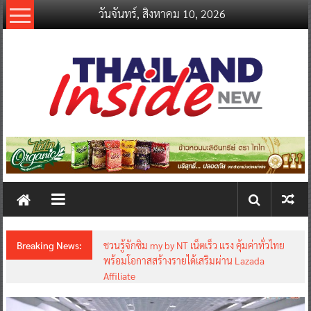
Skip
วันจันทร์, สิงหาคม 10, 2026
to
content
thailandinsidenew.com
Thailand
Inside
New
Breaking News:
ชวนรู้จักซิม my by NT เน็ตเร็ว แรง คุ้มค่าทั่วไทย
พร้อมโอกาสสร้างรายได้เสริมผ่าน Lazada
Affiliate