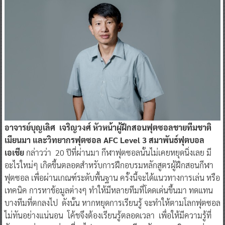
อาจารย์บุญเลิศ เจริญวงศ์ หัวหน้าผู้ฝึกสอนฟุตซอลชายทีมชาติ
เมียนมา และวิทยากรฟุตซอล AFC Level 3 สมาพันธ์ฟุตบอล
เอเชีย
กล่าวว่า 20 ปีที่ผ่านมา กีฬาฟุตซอลนั้นไม่เคยหยุดนิ่งเลย มี
อะไรใหม่ๆ เกิดขึ้นตลอดสำหรับการฝึกอบรมหลักสูตรผู้ฝึกสอนกีฬา
ฟุตซอล เพื่อผ่านเกณฑ์ระดับพื้นฐาน ครั้งนี้จะได้แนวทางการเล่น หรือ
เทคนิค การหาข้อมูลต่างๆ ทำให้มีหลายทีมที่โดดเด่นขึ้นมา ทดแทน
บางทีมที่ตกลงไป ดังนั้น หากหยุดการเรียนรู้ จะทำให้ตามโลกฟุตซอล
ไม่ทันอย่างแน่นอน โค้ชจึงต้องเรียนรู้ตลอดเวลา เพื่อให้มีความรู้ที่