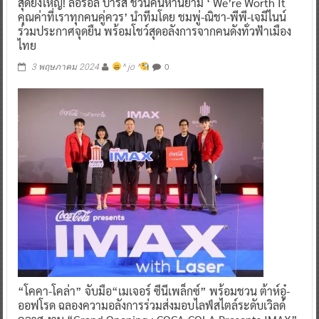
สุดยิ่งใหญ่! ลอรีอัล ปารีส ชวนค้นหานิยาม ‘ We’re Worth It
คุณค่าที่เราทุกคนคู่ควร’ นำทีมโดย ชมพู่-ณิชา-พีพี-เจมีไนน์
ร่วมประกาศจุดยืน พร้อมโชว์สุดอลังการจากคนดังทั่วฟ้าเมือง
ไทย
0
3 พฤษภาคม 2024
^ jo ^
“โคคา-โคล่า” จับมือ“เมเจอร์ ซีนีเพล็กซ์” พร้อมชวน ต้าห์อู๋-
ออฟโรด ฉลองความอลังการร่วมส่งมอบไลฟ์สไตล์ระดับเวิลด์