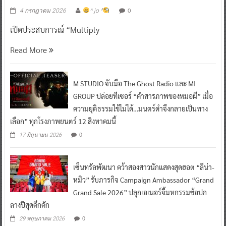
0
4 กรกฎาคม 2026
^ jo ^
เปิดประสบการณ์ “Multiply
Read More
M STUDIO จับมือ The Ghost Radio และ MI
GROUP ปล่อยทีเซอร์ “คำสารภาพของหมอผี” เมื่อ
ความยุติธรรมใช้ไม่ได้…มนตร์ดำจึงกลายเป็นทาง
เลือก” ทุกโรงภาพยนตร์ 12 สิงหาคมนี้
0
17 มิถุนายน 2026
เซ็นทรัลพัฒนา คว้าสองสาวนักแสดงสุดฮอต “ลีน่า-
หมิว” รับภารกิจ Campaign Ambassador “Grand
Grand Sale 2026” ปลุกเอเนอร์จี้มหกรรมช้อปก
ลางปีสุดคึกคัก
0
29 พฤษภาคม 2026