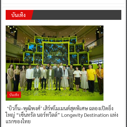
บันเทิง
บันเทิง
‘บิวกิ้น–พุฒิพงศ์’ เสิร์ฟโมเมนต์สุดพิเศษ ฉลองเปิดยิ่ง
ใหญ่ “เซ็นทรัล นอร์ทวิลล์” Longevity Destination แห่ง
แรกของไทย