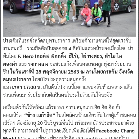
ประเดิมที่แรกจังหวัดสมุทรปราการ เตรียมตัวมาแดนซ์ให้สุดแรงกับ
งานดนตรี รวมฮิตศิลปินสุดฮอต 4 ศิลปินแถวหน้าของเมืองไทย นำ
ทีมโดย
F. Hero (กอล์ฟ ฟักกลิ้ง ฮีโร่), ไผ่ พงศธร, ลำไย ไห
ทองคำ
และ
วงกางเกง
ขอชวนแก๊งเพื่อนคอเพลงลูกทุ่งมาร่วมม่วน
ซื่น
ในวันเสาร์ที่
2
8
พฤศจิกายน
2563
ณ ลานไทยกระกัน จังหวัด
สมุทรปราการ
โดยเปิดประตูความสนุกครั้ง
แรก
เวลา
1
7:00
น.
เป็นต้นไป งานนี้เหล่าแฟนคลับห้ามพลาด แล้ว
ชวนเพื่อนมาร่วมโยกกับศิลปินคนโปรดไปด้วยกันได้นะจ๊ะ
เตรียมตัวกันให้พร้อม แล้วมาพบความสนุกแบบฮิต ฮิต ฮิต กับ
คอนเสิร์ต
“ช้าง เมก้าฮิต”
ในสไตล์คนบ้านเดียวกัน โดยผู้เข้าชมคอน
เสิร์ตฯ
ต้องมีอายุ 20 ปีบริบูรณ์ขึ้นไป พร้อมพกบัตรประชาชนมาด้วย
ทุกครั้ง สามารถเข้าไปดูรายละเอียดเพิ่มเติมได้ที่
Facebook: Chang
World
#Chang #ช้าง #ช้างเมก้าฮิต #ChangMegahit#คนบ้าน