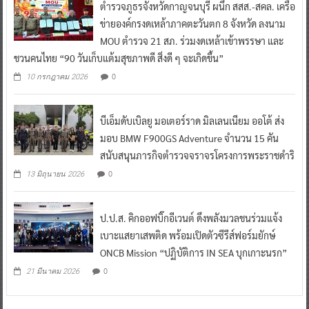
ตำรวจภูธรจังหวัดกาญจนบุรี ผนึก สสส.-สคล. เครือ
ข่ายองค์กรงดเหล้าภาคตะวันตก 8 จังหวัด ลงนาม
MOU ตำรวจ 21 สภ. ร่วมงดเหล้าเข้าพรรษา และ
ชวนคนไทย “90 วันเก็บแต้มสุขภาพดี สิ่งดี ๆ จะเกิดขึ้น”
0
10 กรกฎาคม 2026
บีเอ็มดับเบิลยู มอเตอร์ราด มิลเลนเนียม ออโต้ ส่ง
มอบ BMW F900GS Adventure จำนวน 15 คัน
สนับสนุนภารกิจตำรวจจราจรโครงการพระราชดำริ
0
13 มิถุนายน 2026
ป.ป.ส. คิกออฟบิ๊กอีเวนต์ ดึงพลังมวลชนร่วมแจ้ง
เบาะแสยาเสพติด พร้อมเปิดตัวซีรีส์ฟอร์มยักษ์
ONCB Mission “ปฏิบัติการ IN SEA บุกเกาะนรก”
0
21 มีนาคม 2026