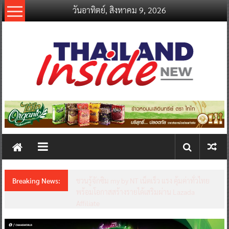
Skip
วันอาทิตย์, สิงหาคม 9, 2026
to
content
thailandinsidenew.com
Thailand
Inside
New
Breaking News:
ชวนรู้จักซิม my by NT เน็ตเร็ว แรง คุ้มค่าทั่วไทย
พร้อมโอกาสสร้างรายได้เสริมผ่าน Lazada
Affiliate