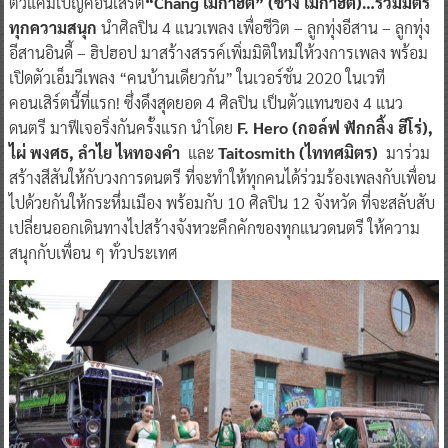
ตัวแคมเปญคอนเสิร์ต
“Chang เมก้าฮิต” (ช้าง เมก้าฮิต)…รวมมิตร
ทุกความสนุก
นำศิลปิน 4 แนวเพลง เพื่อชีวิต – ลูกทุ่งอีสาน – ลูกทุ่ง
อีสานอินดี้ – ฮิปฮอป มาสร้างสรรค์เพิ่มมิติใหม่ให้วงการเพลง พร้อม
เปิดตัวเอ็มวีเพลง “คนบ้านเดียวกัน” ในเวอร์ชั่น 2020 ในเวที
คอนเสิร์ตนี้ที่แรก! ซึ่งดึงสุดยอด 4 ศิลปิน เป็นตัวแทนของ 4 แนว
ดนตรี มาฟีเจอริ่งกันครั้งแรก นำโดย
F. Hero (กอล์ฟ ฟักกลิ้ง ฮีโร่),
ไผ่ พงศธ, ลำไย ไหทองคำ
และ
Taitosmith (ไททศมิตร)
มาร่วม
สร้างสีสันให้กับวงการดนตรี ที่จะทำให้ทุกคนได้ร่วมร้องเพลงกับเพื่อน
ไปด้วยกันให้กระหึ่มเมือง พร้อมกับ 10 ศิลปิน 12 จังหวัด ที่จะสลับสับ
เปลี่ยนออกเดินทางไปสร้างจังหวะคึกคักของทุกแนวดนตรี ให้ความ
สนุกกับเพื่อน ๆ ทั่วประเทศ