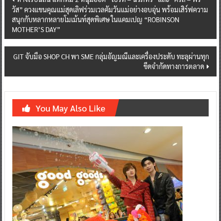
วัส” ควงแขนคุณแม่สุดเลิฟร่วมเวลคัมวันแม่อย่างอบอุ่น พร้อมเสิร์ฟความ
navigation
สนุกกับหลากหลายโมเม้นท์สุดพิเศษ ในแคมเปญ “ROBINSON
MOTHER’S DAY”
GIT จับมือ SHOP CH พา SME กลุ่มอัญมณีและเครื่องประดับ ทะลุผ่านทุก
ขีดจำกัดทางการตลาด
You May Also Like