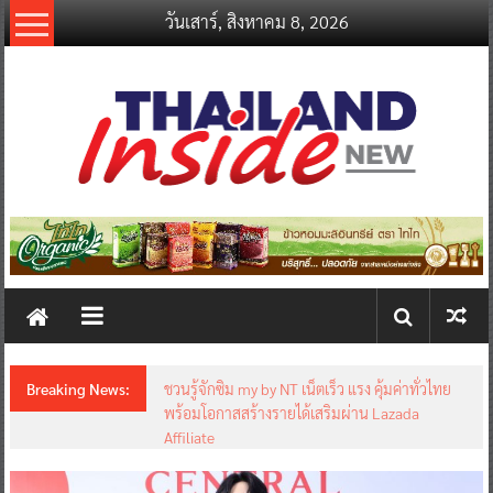
Skip
วันเสาร์, สิงหาคม 8, 2026
to
content
thailandinsidenew.com
Thailand
Inside
New
Breaking News:
ชวนรู้จักซิม my by NT เน็ตเร็ว แรง คุ้มค่าทั่วไทย
พร้อมโอกาสสร้างรายได้เสริมผ่าน Lazada
Affiliate