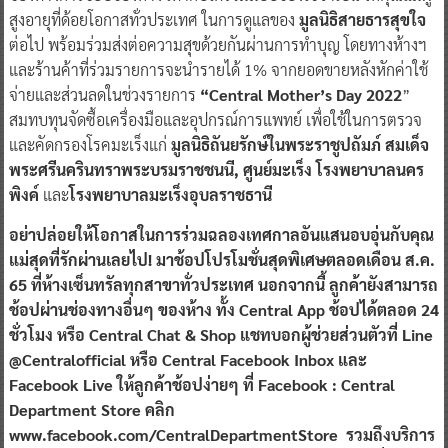
สูงอายุที่ด้อยโอกาสทั่วประเทศ ในการดูแลของ
มูลนิธิสายธารสุขใจ
ต่อไป พร้อมร่วมส่งต่อความสุขด้วยกันผ่านการทำบุญ โดยทางห้างฯ
และร้านค้าที่ร่วมรายการจะนำรายได้ 1% จากยอดขายหลังหักค่าใช้
จ่ายและส่วนลดในช่วงรายการ
“Central Mother’s Day 2022
”
สมทบทุนจัดซื้อเครื่องมือและอุปกรณ์การแพทย์ เพื่อใช้ในการตรวจ
และคัดกรองโรคมะเร็งแก่
มูลนิธิถันยรักษ์ในพระราชูปถัมภ์ สมเด็จ
พระศรีนครินทราพระบรมราชชนนี, ศูนย์มะเร็ง โรงพยาบาลนคร
พิงค์
และ
โรงพยาบาลมะเร็งอุบลราชธานี
อย่าปล่อยให้โอกาสในการร่วมฉลองเทศกาลอันแสนอบอุ่นกับคุณ
แม่สุดที่รักผ่านเลยไป! มาช้อปโปรโมชั่นสุดพิเศษตลอดเดือน ส.ค.
65 ที่ห้างเซ็นทรัลทุกสาขาทั่วประเทศ นอกจากนี้ ลูกค้ายังสามารถ
ช้อปผ่านช่องทางอื่นๆ ของห้าง ทั้ง Central App ช้อปได้ตลอด 24
ชั่วโมง หรือ Central Chat & Shop แชทบอกผู้ช่วยส่วนตัวที่ Line
@Centralofficial หรือ Central Facebook Inbox และ
Facebook Live ให้ลูกค้าช้อปง่ายๆ ที่ Facebook : Central
Department Store คลิก
www.facebook.com/CentralDepartmentStore รวมถึงบริการ