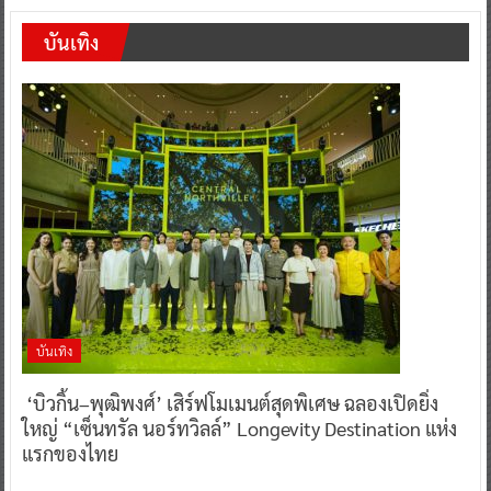
บันเทิง
บันเทิง
‘บิวกิ้น–พุฒิพงศ์’ เสิร์ฟโมเมนต์สุดพิเศษ ฉลองเปิดยิ่ง
ใหญ่ “เซ็นทรัล นอร์ทวิลล์” Longevity Destination แห่ง
แรกของไทย