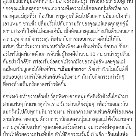
คุณแม่และหนุ่มอัพที่หลายคนอาจยังไม่เคยรู้! พร้อมเผยสายใยผูกพัน
ของคุณแม่และลูกชายคนเก่ง รวมทั้งความในใจของหนุ่มอัพที่อยาก
บอกคุณแม่สุดที่รัก ถือเป็นการพูดคุยที่เต็มไปด้วยความอิ่มเอมใจ ทำ
เอาแฟนๆ ซาบซึ้ง ปลื้มปริ่มไปกับความรักของคุณแม่และคุณลูกคู่นี้
ความประทับใจยังไม่หมดแค่นั้น เมื่ออัพและคุณแม่ขอเป็นตัวแทนแจก
ความสุข ผ่านกิจกรรมสุดพิเศษ กับการมอบกระถางต้นไม้ให้กับ
แฟนๆ ที่มาร่วมงาน จำนวนจำกัดเพียง 40 ต้นเท่านั้น ก่อนพบกับเซ
อร์ไพร้ส์สุดพิเศษด้วยการจับชื่อผู้โชคดีจำนวน 10 คน มาถ่ายรูปด้วย
กันอย่างใกล้ชิด พร้อมรับช่อดอกไม้จากมือของหนุ่มอัพและคุณแม่
เสมือนเป็นลูกสะใภ้ทิพย์บ้าน “
เอี่ยมสำอาง
” เรียกว่าเป็นโมเม้นต์ที่
แสนอบอุ่น จนทำให้แฟนคลับฟินไปตามๆ กัน กับกิจกรรมน่ารักๆ
ที่ทางห้างเซ็นทรัลลาดพร้าวจัดขึ้น
ก่อนจะปิดท้ายงานด้วยโชว์สุดพิเศษจากหนุ่มอัพที่เจ้าตัวตั้งใจนำมา
ฝากแฟนๆ กับเพลงสุดไพเราะ ร้องผ่านเสียงนุ่มๆ เพื่อร่วมฉลองวัน
แม่ครั้งนี้ไปกับทุกคนที่มาร่วมงาน ท่ามกลางเหล่าแฟนคลับที่ร้องเพลง
ตามกันอย่างอบอุ่น ต้องบอกว่านักแสดงหนุ่มและคุณแม่ ตั้งใจมามอบ
ความสุขให้กับแฟนๆ ทุกคนตั้งแต่เริ่มต้นงาน จนกระทั่งส่งทุกคนกลับ
บ้านไปด้วยความประทับใจ ทำให้กิจกรรมวันนี้ เป็นอีก “
วันแม่แห่ง