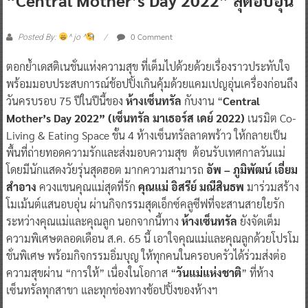
0 Comment
Posted By:
^ jo ^
ตอกย้ำเดสติเนชั่นแห่งความสุข ที่เต็มไปด้วยด้วยเรื่องราวประทับใจ
พร้อมมอบประสบการณ์ช้อปปิ้งเกินคุ้มด้วยแคมเปญอุ่นเครื่องก่อนถึง
วันครบรอบ 75 ปีในปีนี้ของ
ห้างเซ็นทรัล
กับงาน “
Central
Mother’s Day 2022” (เซ็นทรัล มาเธอร์ส เดย์ 2022)
เนรมิต Co-
Living & Eating Space ชั้น 4 ห้างเซ็นทรัลลาดพร้าว ให้กลายเป็น
พื้นที่ถ่ายทอดความรักและส่งมอบความสุข
ต้อนรับเทศกาลวันแม่
โดยมีนักแสดงวัยรุ่นสุดฮอต มากความสามารถ
อัพ – ภูมิพัฒน์ เอี่ยม
สำอาง
ควงแขนคุณแม่สุดที่รัก
คุณแม่ อิสรีย์ มณีสินธพ
มาร่วมสร้าง
โมเม้นต์แสนอบอุ่น ผ่านกิจกรรมสุดเอ็กซ์คลูซีฟที่จะสานสายใยรัก
ระหว่างคุณแม่และคุณลูก นอกจากนี้ทาง
ห้างเซ็นทรัล
ยังจัดเต็ม
ความพิเศษตลอดเดือน ส.ค. 65 นี้ เอาใจคุณแม่และคุณลูกด้วยโปรโม
ชั่นพิเศษ พร้อมกิจกรรมอิ่มบุญ ให้ทุกคนในครอบครัวได้ร่วมส่งต่อ
ความสุขผ่าน “การให้” เนื่องในโอกาส “
วันแม่แห่งชาติ
” ที่ห้าง
เซ็นทรัลทุกสาขา และทุกช่องทางช้อปปิ้งของห้างฯ