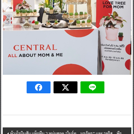
Post
ห้างโรบินสัน แท็กทีม 2 หนุ่มฮอต “ไบร์ท – นรภัทร” และ “คริส – พีร