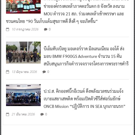
ข่ายองค์กรงดเหล้าภาคตะวันตก 8 จังหวัด ลงนาม
MOU ตำรวจ 21 สภ. ร่วมงดเหล้าเข้าพรรษา และ
ชวนคนไทย “90 วันเก็บแต้มสุขภาพดี สิ่งดี ๆ จะเกิดขึ้น”
0
10 กรกฎาคม 2026
บีเอ็มดับเบิลยู มอเตอร์ราด มิลเลนเนียม ออโต้ ส่ง
มอบ BMW F900GS Adventure จำนวน 15 คัน
สนับสนุนภารกิจตำรวจจราจรโครงการพระราชดำริ
0
13 มิถุนายน 2026
ป.ป.ส. คิกออฟบิ๊กอีเวนต์ ดึงพลังมวลชนร่วมแจ้ง
เบาะแสยาเสพติด พร้อมเปิดตัวซีรีส์ฟอร์มยักษ์
ONCB Mission “ปฏิบัติการ IN SEA บุกเกาะนรก”
0
21 มีนาคม 2026