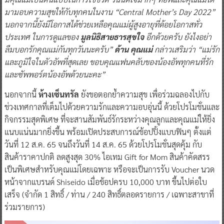
มามอบความสุขให้กับทุกคนในงาน “Central Mother’s Day 2022”
นอกจากนี้ยังมีโอกาสได้ช่วยเหลือคุณแม่ผู้สูงอายุที่ด้อยโอกาสทั่ว
ประเทศ ในการดูแลของ
มูลนิธิสายธารสุขใจ
อีกด้วยครับ ยังไงอย่า
ลืมบอกรักคุณแม่กันทุกวันนะครับ”
ด้าน คุณแม่
กล่าวเสริมว่า “แม่รัก
และภูมิใจในตัวอัพที่สุดเลย ขอบคุณแฟนคลับของน้องอัพทุกคนที่รัก
และซัพพอร์ตน้องอัพด้วยนะคะ”
นอกจากนี้
ห้างเซ็นทรัล
ยังขอตอกย้ำความสุข เพื่อร่วมฉลองไปกับ
ช่วงเทศกาลที่เต็มไปด้วยความรักและความอบอุ่นนี้ ด้วยโปรโมชั่นและ
กิจกรรมสุดพิเศษ ที่จะสานสัมพันธ์รักระหว่างคุณลูกและคุณแม่ให้ยิ่ง
แนบแน่นมากยิ่งขึ้น พร้อมเปิดประสบการณ์ช้อปปิ้งแบบฟินๆ ตั้งแต่
วันที่ 12 ส.ค. 65 จนถึงวันที่ 14 ส.ค. 65 ด้วยโปรโมชั่นสุดคุ้ม กับ
สินค้าราคาปกติ ลดสูงสุด 30% ไอเทม Gift for Mom สินค้าคัดสรร
เป็นพิเศษสำหรับคุณแม่โดยเฉพาะ หรือจะเป็นการรับ Voucher นวด
หน้าจากแบรนด์ Shiseido เมื่อช้อปครบ 10,000 บาท ขึ้นไปต่อใบ
เสร็จ (จำกัด 1 สิทธิ์ / ท่าน / 240 สิทธิ์ตลอดรายการ / เฉพาะสาขาที่
ร่วมรายการ)