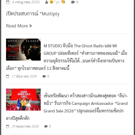
0
4 กรกฎาคม 2026
^ jo ^
เปิดประสบการณ์ “Multiply
Read More
M STUDIO จับมือ The Ghost Radio และ MI
GROUP ปล่อยทีเซอร์ “คำสารภาพของหมอผี” เมื่อ
ความยุติธรรมใช้ไม่ได้…มนตร์ดำจึงกลายเป็นทาง
เลือก” ทุกโรงภาพยนตร์ 12 สิงหาคมนี้
0
17 มิถุนายน 2026
เซ็นทรัลพัฒนา คว้าสองสาวนักแสดงสุดฮอต “ลีน่า-
หมิว” รับภารกิจ Campaign Ambassador “Grand
Grand Sale 2026” ปลุกเอเนอร์จี้มหกรรมช้อปก
ลางปีสุดคึกคัก
0
29 พฤษภาคม 2026